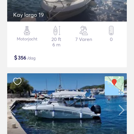
Kay largo 19
Motorjacht
20 ft
7 Varen
0
6 m
$
356
/dag