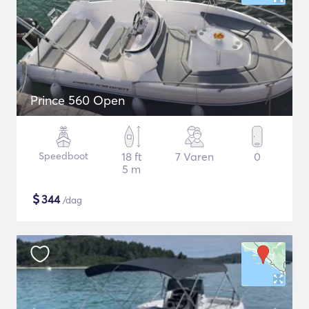
Prince 560 Open
Speedboot
18 ft
7 Varen
0
5 m
$
344
/dag