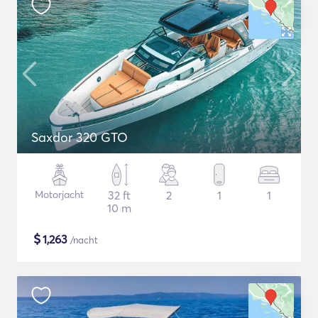
Saxdor 320 GTO
Motorjacht
32 ft
2
1
1
10 m
$
1,263
/nacht