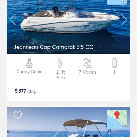
Jeanneau Cap Camarat 6.5 CC
Cuddy Cabin
21 ft
7 Varen
1
6 m
$
377
/dag