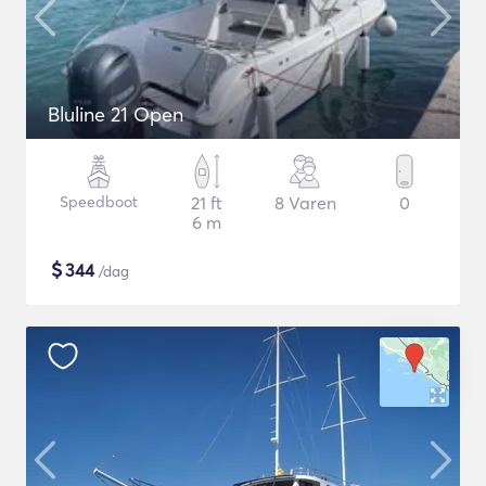
Bluline 21 Open
Speedboot
21 ft
8 Varen
0
6 m
$
344
/dag