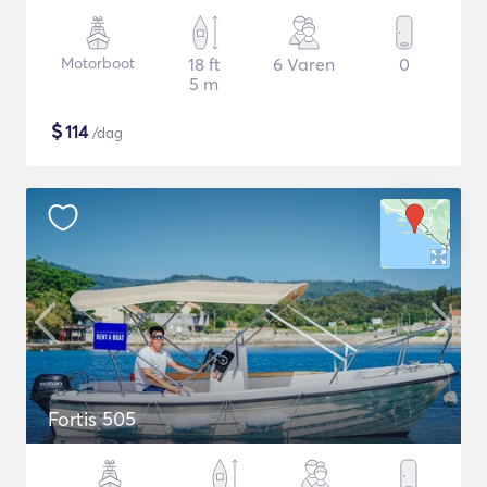
Motorboot
18 ft
6 Varen
0
5 m
$
114
/dag
Fortis 505