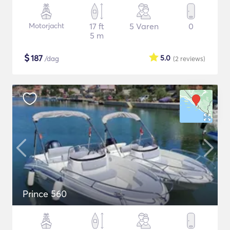
Motorjacht
17 ft
5 Varen
0
5 m
$
187
5.0
/dag
(2
reviews
)
Prince 560