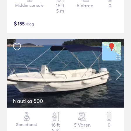
Middenconsole
16 ft
6 Varen
0
5 m
$
155
/dag
Nautika 500
Speedboot
16 ft
5 Varen
0
5 m