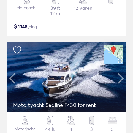
Motorjacht
39 ft
12 Varen
1
12 m
$
1,148
/dag
Motortyacht Sealine F430 for rent
Motorjacht
44 ft
4
3
5