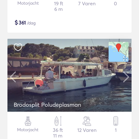
Motorjacht
19 ft
7 Varen
0
6 m
$
361
/dag
Brodosplit Poludeplasman
Motorjacht
36 ft
12 Varen
1
11 m