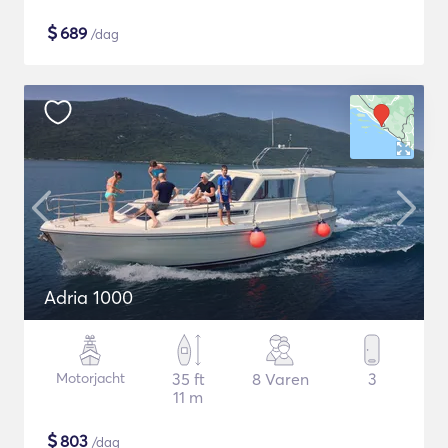
$
689
/dag
Adria 1000
Motorjacht
35 ft
8 Varen
3
11 m
$
803
/dag