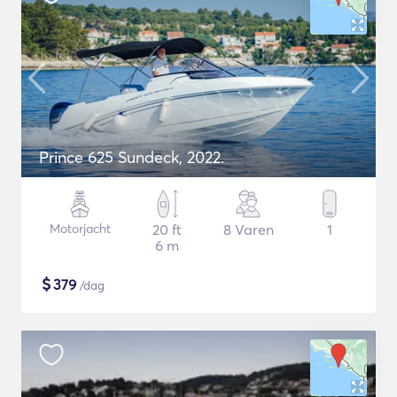
Prince 625 Sundeck, 2022.
Motorjacht
20 ft
8 Varen
1
6 m
$
379
/dag