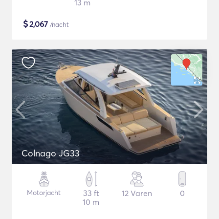
13 m
$
2,067
/nacht
Colnago JG33
Motorjacht
33 ft
12 Varen
0
10 m