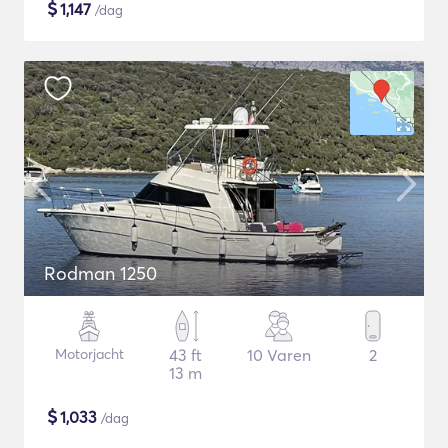
$
1,147
/dag
Rodman 1250
Motorjacht
43 ft
10 Varen
2
13 m
$
1,033
/dag