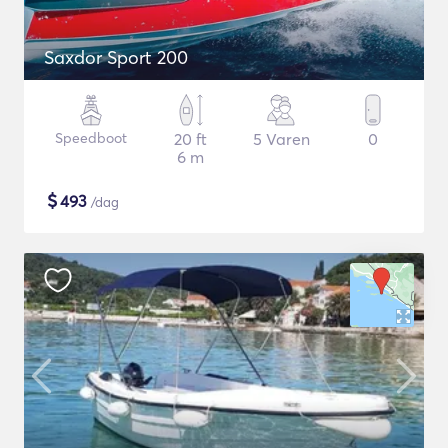
Saxdor Sport 200
Speedboot
20 ft
5 Varen
0
6 m
$
493
/dag