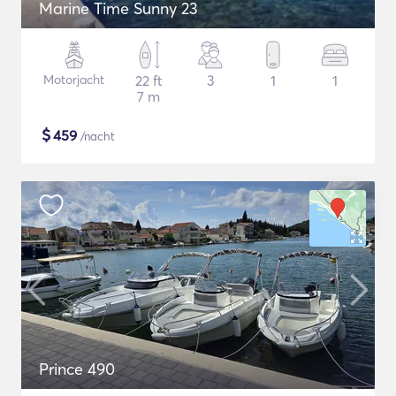
Marine Time Sunny 23
Motorjacht
22 ft
3
1
1
7 m
$
459
/nacht
Prince 490