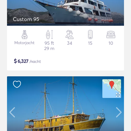
Custom 95
Motorjacht
95 ft
34
15
10
29 m
$
6,327
/nacht