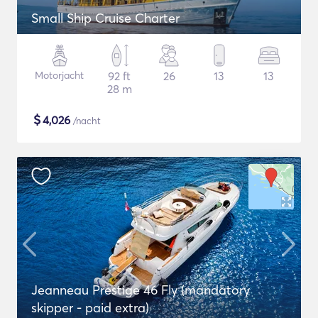
Small Ship Cruise Charter
Motorjacht
92 ft
26
13
13
28 m
$
4,026
/nacht
Jeanneau Prestige 46 Fly (mandatory
skipper - paid extra)