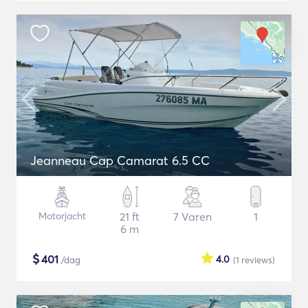
Jeanneau Cap Camarat 6.5 CC
Motorjacht
21 ft
7 Varen
1
6 m
$
401
4.0
/dag
(1
reviews
)