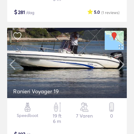
$
281
5.0
/dag
(1
reviews
)
Ranieri Voyager 19
Speedboot
19 ft
7 Varen
0
6 m