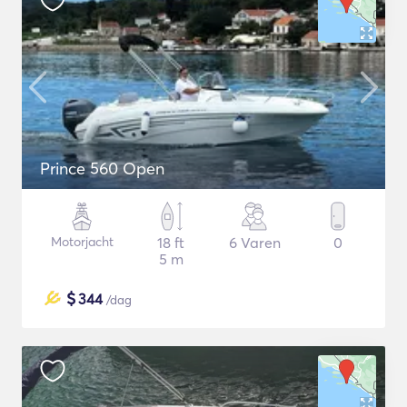
Prince 560 Open
Motorjacht
18 ft
6 Varen
0
5 m
$
344
/dag