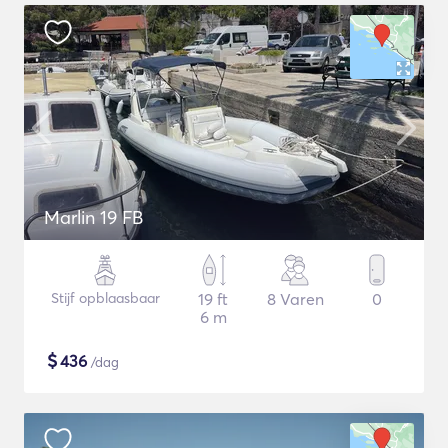
Marlin 19 FB
Stijf opblaasbaar
19 ft
8 Varen
0
6 m
$
436
/dag