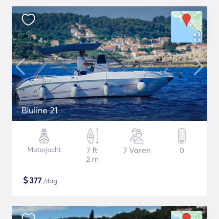
Bluline 21
Motorjacht
7 ft
7 Varen
0
2 m
$
377
/dag