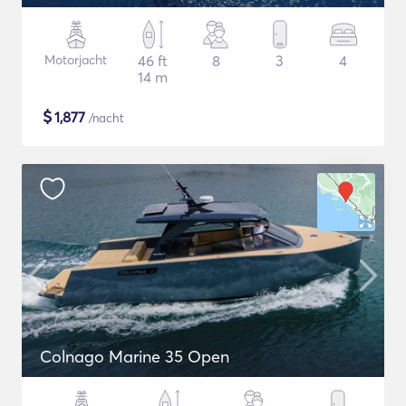
Motorjacht
46 ft
8
3
4
14 m
$
1,877
/nacht
Colnago Marine 35 Open