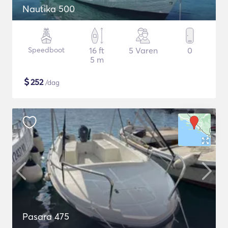
Nautika 500
Speedboot
16 ft
5 Varen
0
5 m
$
252
/dag
Pasara 475