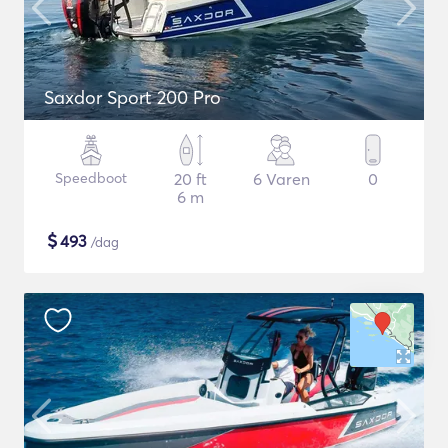
Saxdor Sport 200 Pro
Speedboot
20 ft
6 Varen
0
6 m
$
493
/dag