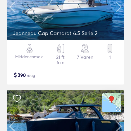
Jeanneau Cap Camarat 6.5 Serie 2
Middenconsole
21 ft
7 Varen
1
6 m
$
390
/dag