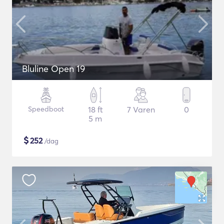
Bluline Open 19
Speedboot
18 ft
7 Varen
0
5 m
$
252
/dag