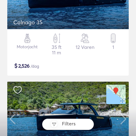
Colnago 35
Motorjacht
35 ft
12 Varen
1
11 m
$
2,526
/dag
Filters