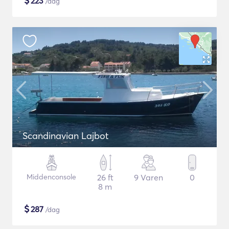
$
223
/dag
Scandinavian Lajbot
Middenconsole
26 ft
9 Varen
0
8 m
$
287
/dag