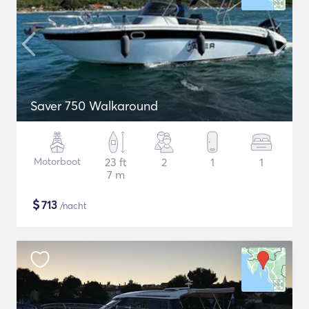
Saver 750 Walkaround
Motorboot
23 ft
2
1
1
7 m
$
713
/nacht