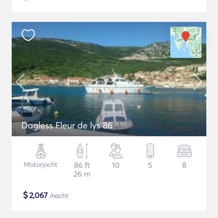
Dagless Fleur de lys 86
Motorjacht
86 ft
10
5
8
26 m
$
2,067
/nacht