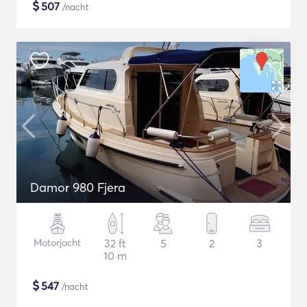
$
507
/nacht
Damor 980 Fjera
Motorjacht
32 ft
5
2
3
10 m
$
547
/nacht