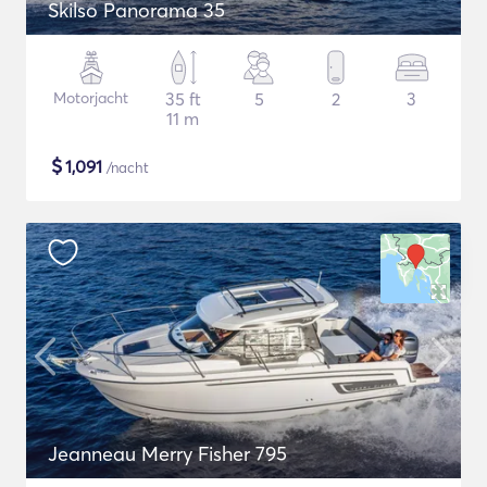
Skilso Panorama 35
Motorjacht
35 ft
5
2
3
11 m
$
1,091
/nacht
Jeanneau Merry Fisher 795