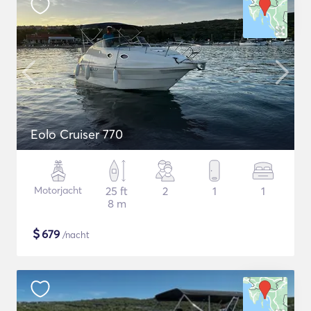
Eolo Cruiser 770
Motorjacht
25 ft
2
1
1
8 m
$
679
/nacht