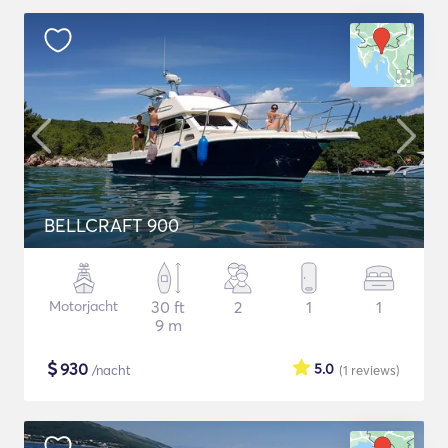
BELLCRAFT 900
Motorjacht
30 ft
2
1
1
9 m
$
930
5.0
/nacht
(1
reviews
)