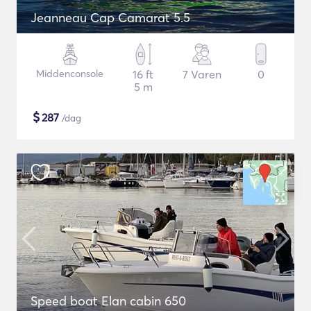
Jeanneau Cap Camarat 5.5
Middenconsole
16 ft
7 Varen
0
5 m
$
287
/dag
Speed boat Elan cabin 650