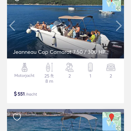
Jeanneau Cap Camarat 7.50 / 300 HP
Motorjacht
25 ft
2
1
2
8 m
$
551
/nacht