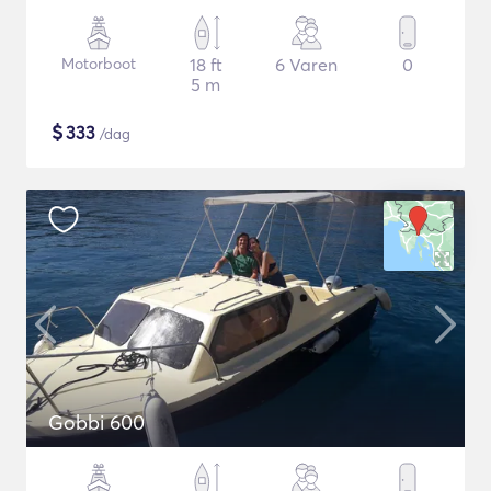
Motorboot
18 ft
6 Varen
0
5 m
$
333
/dag
Gobbi 600