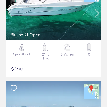
Bluline 21 Open
Speedboot
21 ft
8 Varen
0
6 m
$
344
/dag