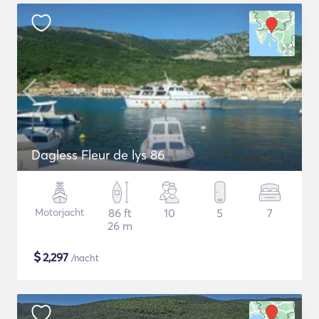
Dagless Fleur de lys 86
Motorjacht
86 ft
10
5
7
26 m
$
2,297
/nacht