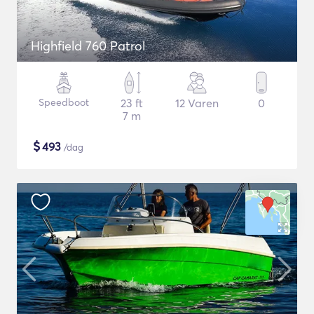
Highfield 760 Patrol
Speedboot
23 ft
12 Varen
0
7 m
$
493
/dag