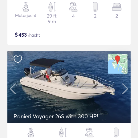
Motorjacht
29 ft
4
2
2
9 m
$
453
/nacht
Ranieri Voyager 26S with 300 HP!