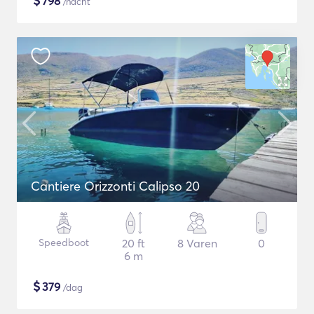
$
798
/nacht
Cantiere Orizzonti Calipso 20
Speedboot
20 ft
8 Varen
0
6 m
$
379
/dag