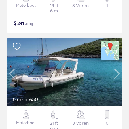
Motorboot
19 ft
8 Varen
1
6 m
$
241
/dag
Grand 650
Motorboot
21 ft
8 Varen
0
6 m