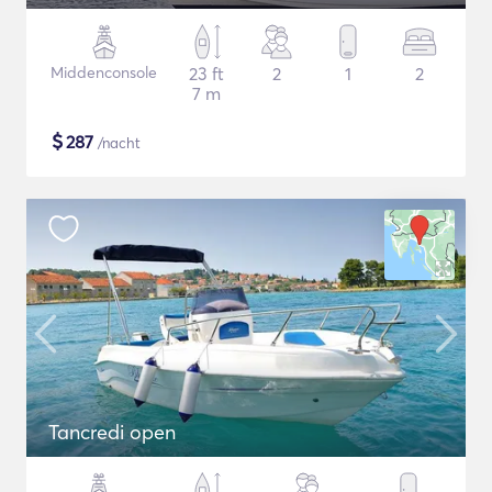
Middenconsole
23 ft
2
1
2
7 m
$
287
/nacht
Tancredi open