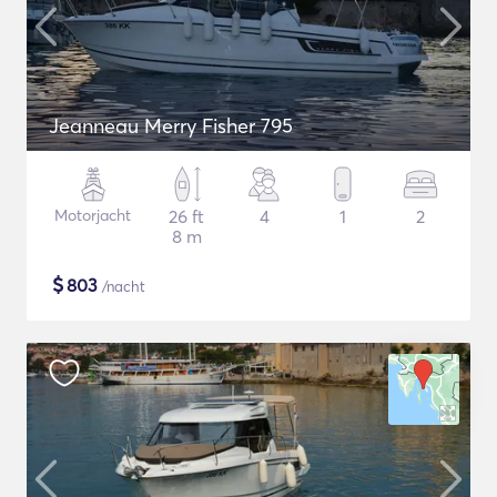
Jeanneau Merry Fisher 795
Motorjacht
26 ft
4
1
2
8 m
$
803
/nacht