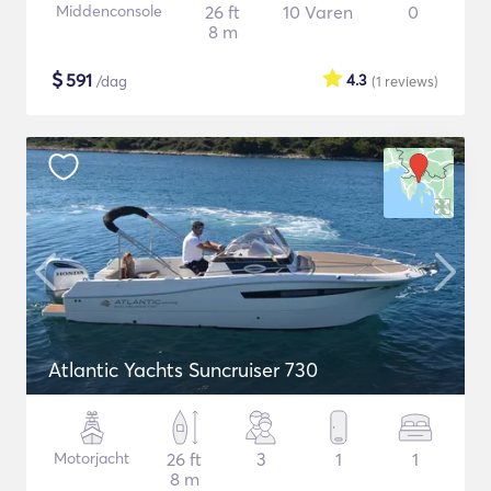
Middenconsole
26 ft
10 Varen
0
8 m
$
591
4.3
/dag
(1
reviews
)
Atlantic Yachts Suncruiser 730
Motorjacht
26 ft
3
1
1
8 m