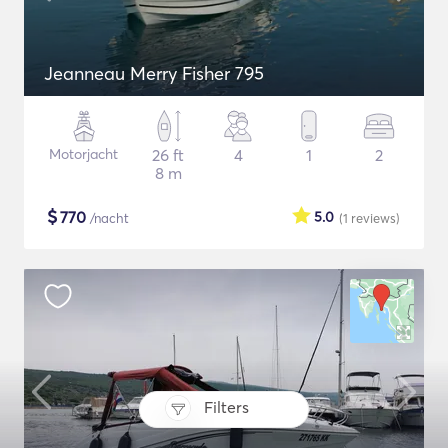
Jeanneau Merry Fisher 795
Motorjacht
26 ft
4
1
2
8 m
$
770
5.0
/nacht
(1
reviews
)
Filters