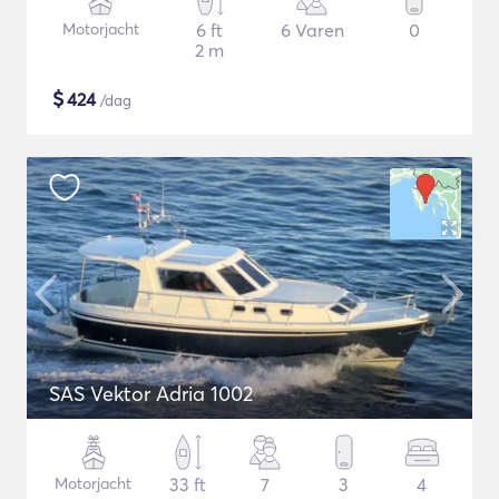
Motorjacht
6 ft
6 Varen
0
2 m
$
424
/dag
SAS Vektor Adria 1002
Motorjacht
33 ft
7
3
4