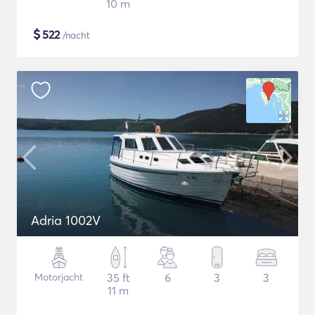
10 m
$
522
/nacht
Adria 1002V
Motorjacht
35 ft
6
3
3
11 m