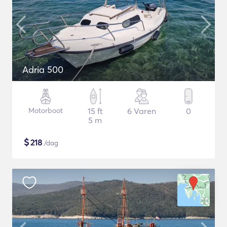
Adria 500
Motorboot
15 ft
6 Varen
0
5 m
$
218
/dag