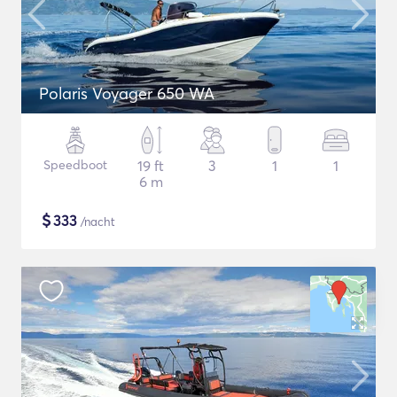
Polaris Voyager 650 WA
Speedboot
19 ft
3
1
1
6 m
$
333
/nacht