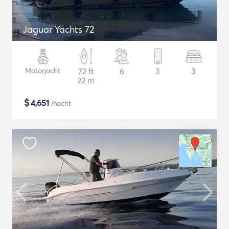
Jaguar Yachts 72
Motorjacht
72 ft
6
3
3
22 m
$
4,651
/nacht