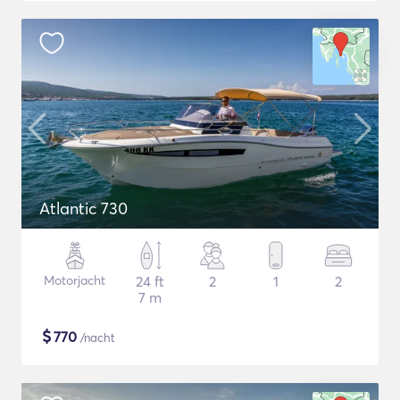
Atlantic 730
Motorjacht
24 ft
2
1
2
7 m
$
770
/nacht