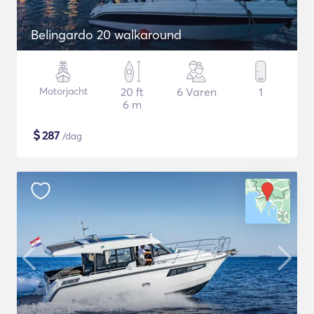
Belingardo 20 walkaround
Motorjacht
20 ft
6 Varen
1
6 m
$
287
/dag