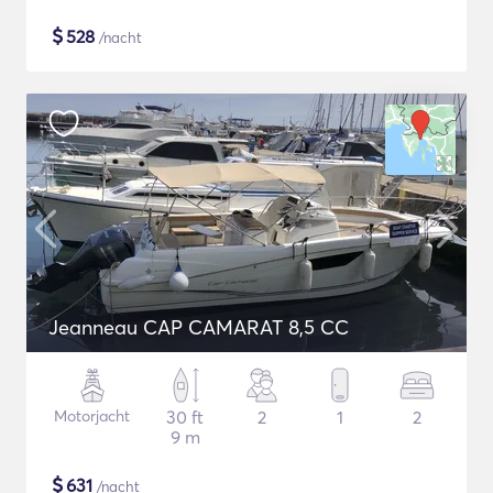
$
528
/nacht
Jeanneau CAP CAMARAT 8,5 CC
Motorjacht
30 ft
2
1
2
9 m
$
631
/nacht