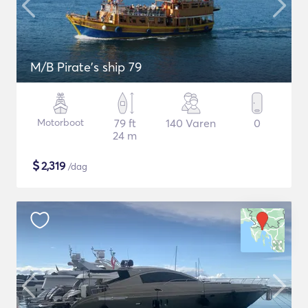
M/B Pirate's ship 79
Motorboot
79 ft
140 Varen
0
24 m
$
2,319
/dag