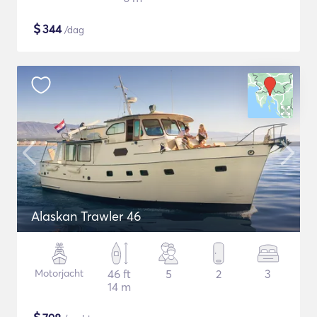
$
344
/dag
Alaskan Trawler 46
Motorjacht
46 ft
5
2
3
14 m