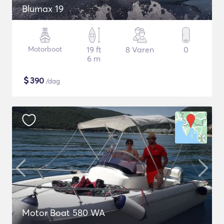
Blumax 19
Motorboot
19 ft
8 Varen
0
6 m
$
390
/dag
Motor Boat 580 WA