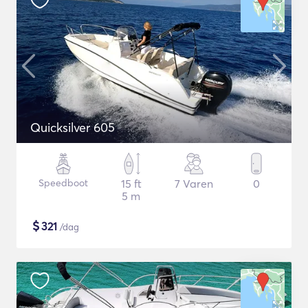
Quicksilver 605
Speedboot
15 ft
7 Varen
0
5 m
$
321
/dag