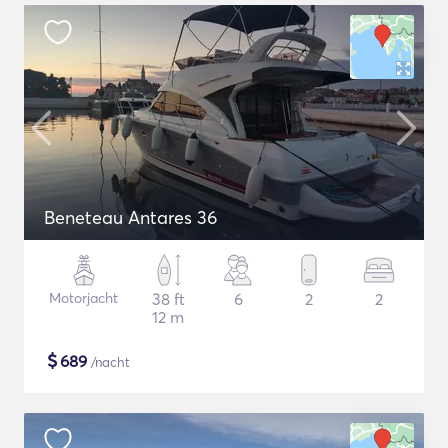
Beneteau Antares 36
Motorjacht
38 ft
6
2
2
12 m
$
689
/nacht