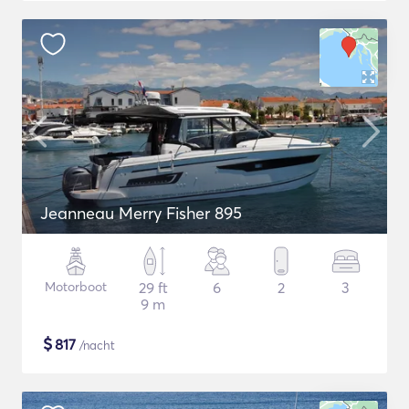
Jeanneau Merry Fisher 895
Motorboot
29 ft
6
2
3
9 m
$
817
/nacht