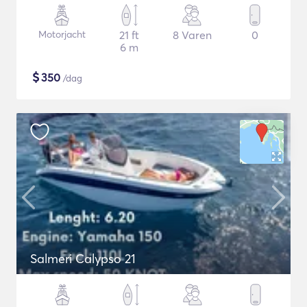
Motorjacht
21 ft
8 Varen
0
6 m
$
350
/dag
Salmeri Calypso 21