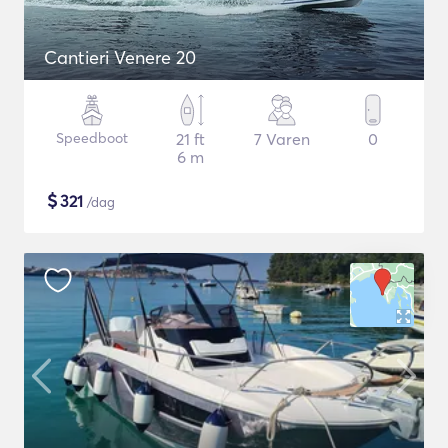
Cantieri Venere 20
Speedboot
21 ft
7 Varen
0
6 m
$
321
/dag