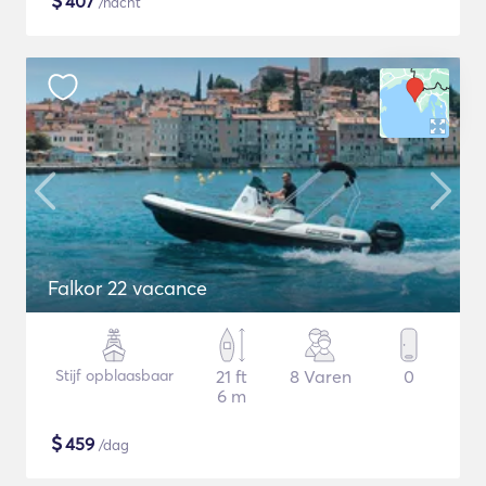
$
407
/nacht
Falkor 22 vacance
Stijf opblaasbaar
21 ft
8 Varen
0
6 m
$
459
/dag