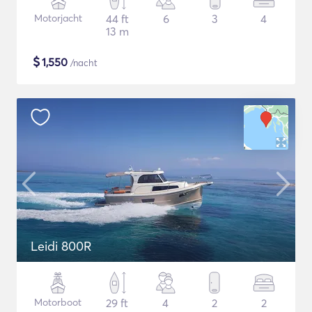
Motorjacht
44 ft
6
3
4
13 m
$
1,550
/nacht
Leidi 800R
Motorboot
29 ft
4
2
2