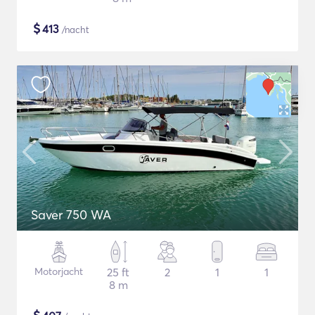
$
413
/nacht
Saver 750 WA
Motorjacht
25 ft
2
1
1
8 m