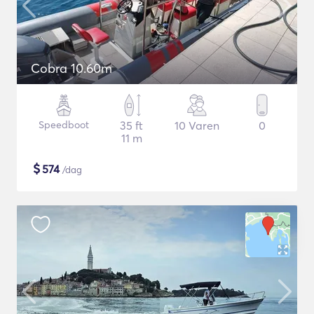
Cobra 10.60m
Speedboot
35 ft
10 Varen
0
11 m
$
574
/dag