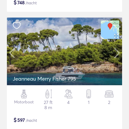
$
748
/nacht
Jeanneau Merry Fisher 795
Motorboot
27 ft
4
1
2
8 m
$
597
/nacht