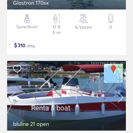
Glastron 170sx
Speedboot
17 ft
6 Varen
0
5 m
$
310
/dag
bluline 21 open