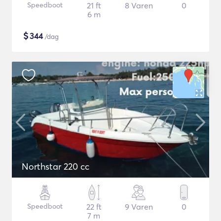
Speedboot
21 ft
8 Varen
0
6 m
$
344
/dag
Northstar 220 cc
Speedboot
22 ft
9 Varen
0
7 m