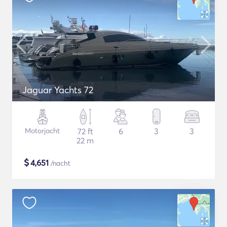
Jaguar Yachts 72
Motorjacht
72 ft
6
3
3
22 m
$
4,651
/nacht