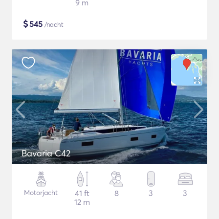
9 m
$
545
/nacht
Bavaria C42
Motorjacht
41 ft
8
3
3
12 m