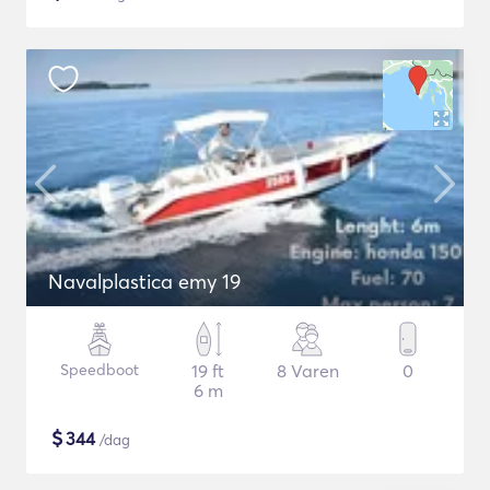
Navalplastica emy 19
Speedboot
19 ft
8 Varen
0
6 m
$
344
/dag