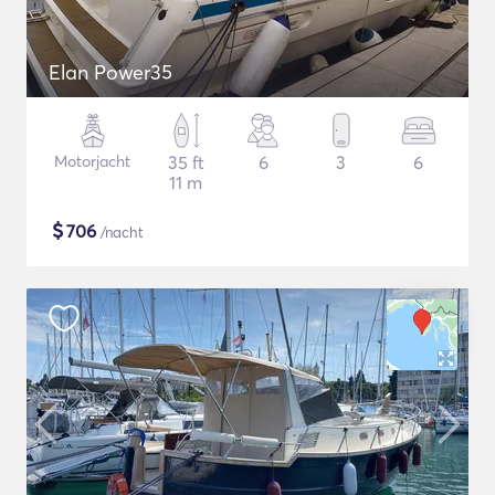
Elan Power35
Motorjacht
35 ft
6
3
6
11 m
$
706
/nacht