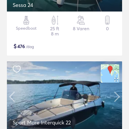
Sessa 24
Speedboot
25 ft
8 Varen
0
8 m
$
476
/dag
Sport Mare Interquick 22