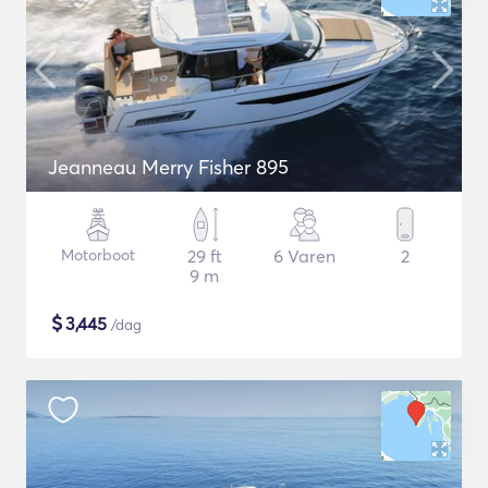
Jeanneau Merry Fisher 895
Motorboot
29 ft
6 Varen
2
9 m
$
3,445
/dag