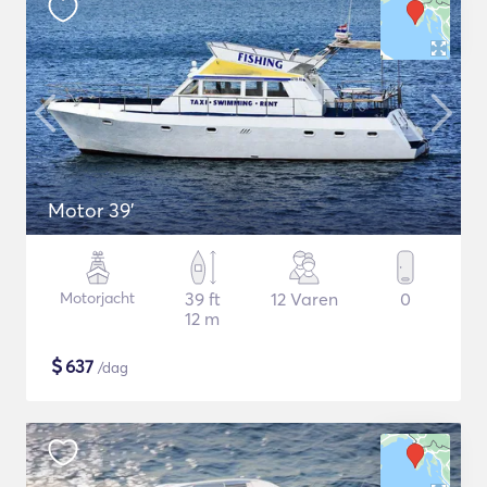
Motor 39'
Motorjacht
39 ft
12 Varen
0
12 m
$
637
/dag