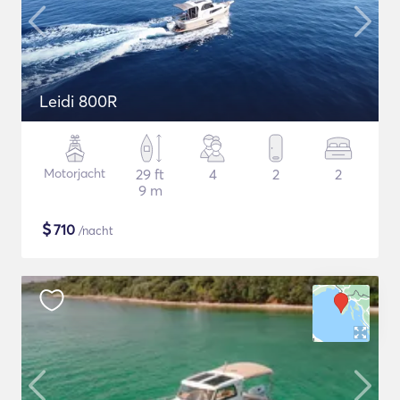
Leidi 800R
Motorjacht
29 ft
4
2
2
9 m
$
710
/nacht