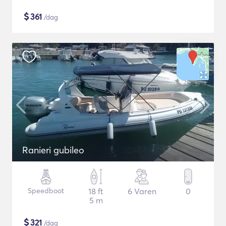
$
361
/dag
Ranieri gubileo
Speedboot
18 ft
6 Varen
0
5 m
$
321
/dag