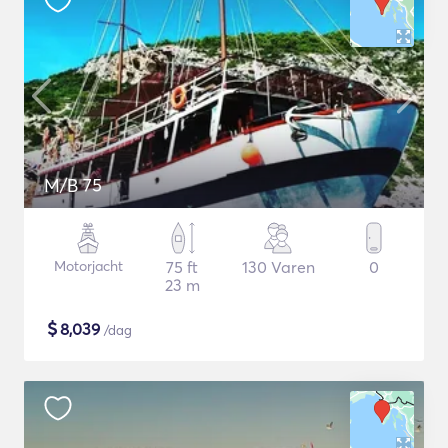
M/B 75
Motorjacht
75 ft
130 Varen
0
23 m
$
8,039
/dag