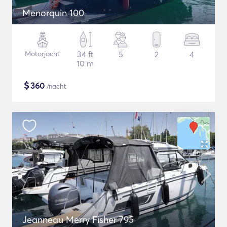
Menorquin 100
Motorjacht
34 ft
5
2
4
10 m
$
360
/nacht
Jeanneau Merry Fisher 795