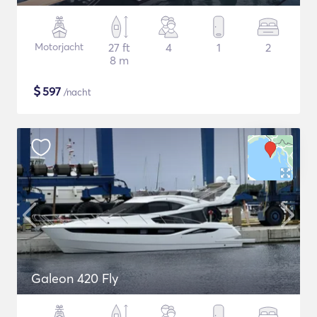
Motorjacht
27 ft
4
1
2
8 m
$
597
/nacht
Galeon 420 Fly