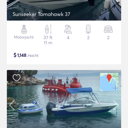
Sunseeker Tomahawk 37
Motorjacht
37 ft
4
2
2
11 m
$
1,148
/nacht