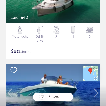
Leidi 660
Motorjacht
24 ft
3
1
2
7 m
$
562
/nacht
Filters