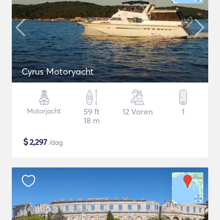
Cyrus Motoryacht
Motorjacht
59 ft
12 Varen
1
18 m
$
2,297
/dag