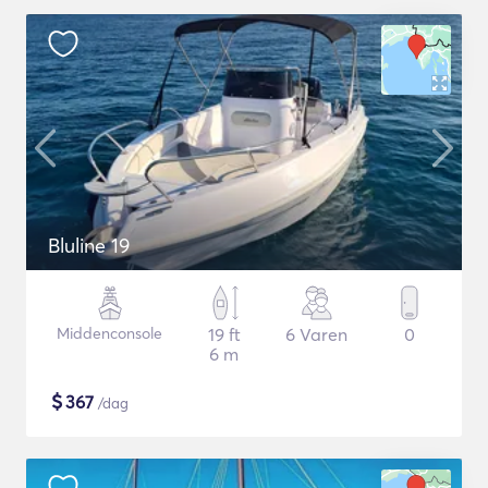
Bluline 19
Middenconsole
19 ft
6 Varen
0
6 m
$
367
/dag