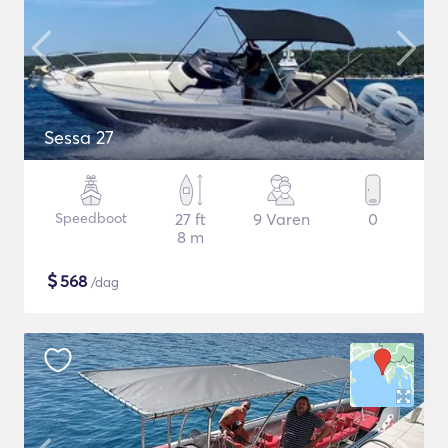
Sessa 27
Speedboot
27 ft
9 Varen
0
8 m
$
568
/dag