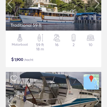
Traditional 59 ft
Motorboot
59 ft
16
2
10
18 m
$
1,900
/nacht