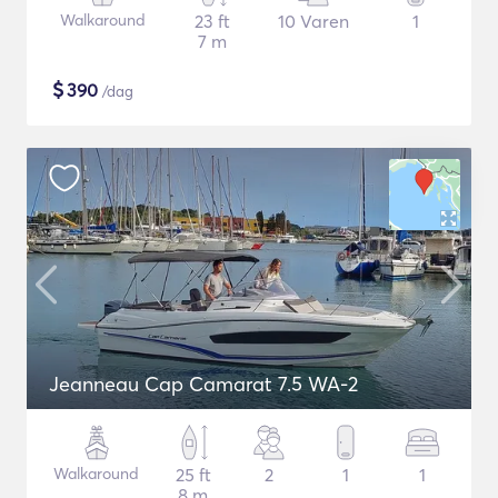
Walkaround
23 ft
10 Varen
1
7 m
$
390
/dag
Jeanneau Cap Camarat 7.5 WA-2
Walkaround
25 ft
2
1
1
8 m