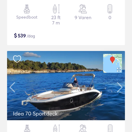
Speedboot
23 ft
9 Varen
0
7 m
$
539
/dag
Idea 70 Sportdeck