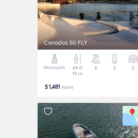
Canados 50 FLY
Motorjacht
49 ft
6
3
3
15 m
$
1,481
/nacht