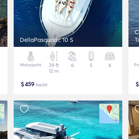
C
DellaPasquadc 10 S
T
Motorjacht
39 ft
6
5
4
Po
12 m
$
459
/nacht