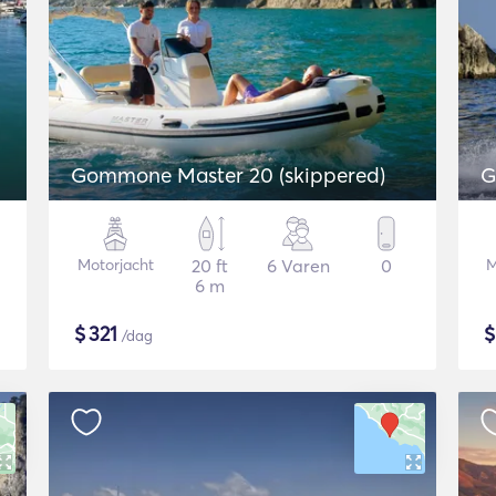
Gommone Master 20 (skippered)
G
Motorjacht
20 ft
6 Varen
0
M
6 m
$
321
/dag