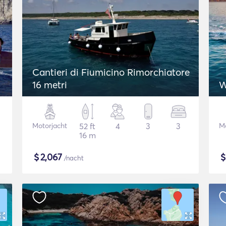
Cantieri di Fiumicino Rimorchiatore
16 metri
W
Motorjacht
52 ft
4
3
3
Mo
16 m
$
2,067
/nacht