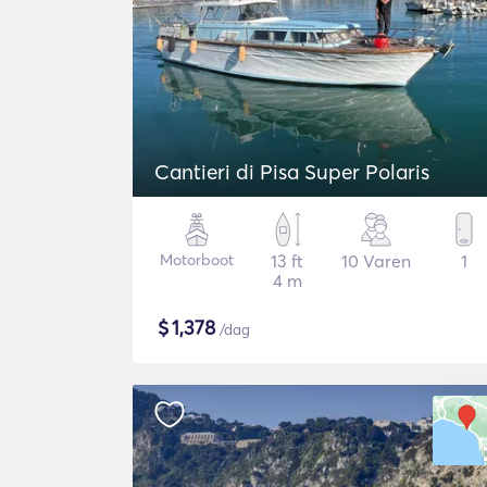
Cantieri di Pisa Super Polaris
Motorboot
13 ft
10 Varen
1
4 m
$
1,378
/dag