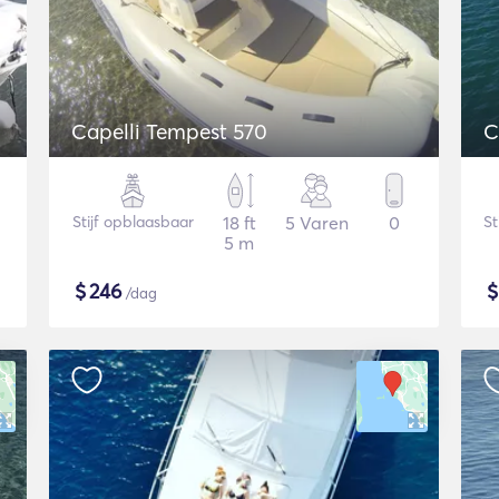
Capelli Tempest 570
C
Stijf opblaasbaar
18 ft
5 Varen
0
St
5 m
$
246
/dag