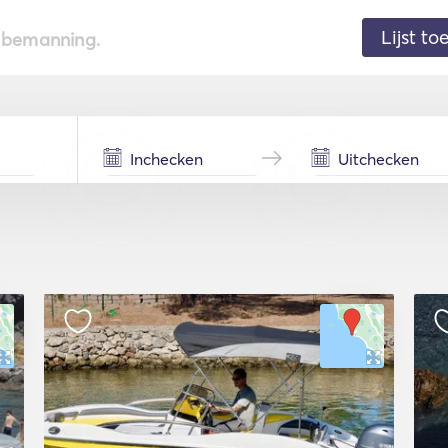
Lijst t
de bemanning.