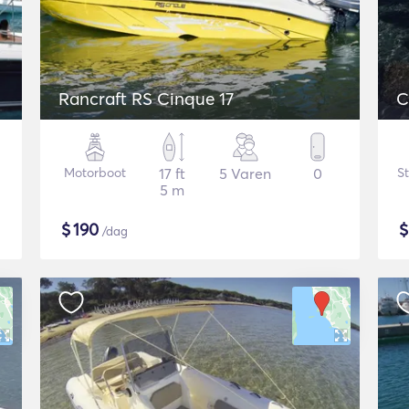
Rancraft RS Cinque 17
C
Motorboot
17 ft
5 Varen
0
St
5 m
$
190
/dag