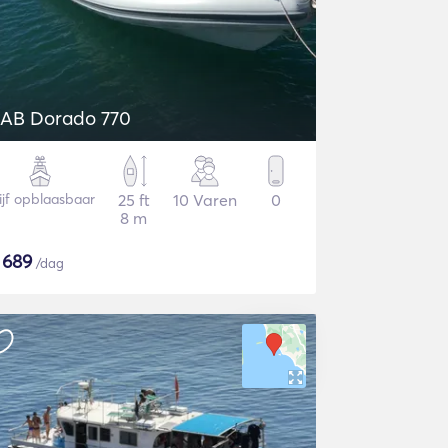
AB Dorado 770
ijf opblaasbaar
25 ft
10 Varen
0
8 m
$
689
/dag