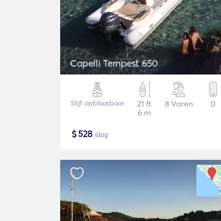
Capelli Tempest 650
Stijf opblaasbaar
21 ft
8 Varen
0
6 m
$
528
/dag