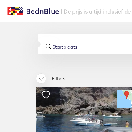
BednBlue
| De prijs is altijd inclusief 
Filters