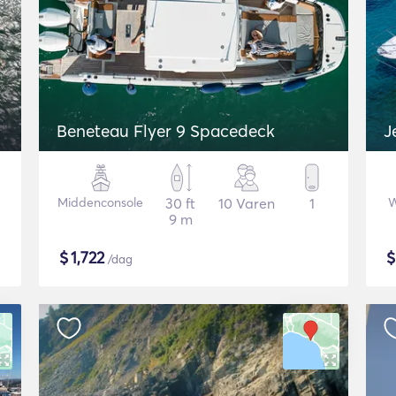
Beneteau Flyer 9 Spacedeck
J
Middenconsole
30 ft
10 Varen
1
W
9 m
$
1,722
/dag