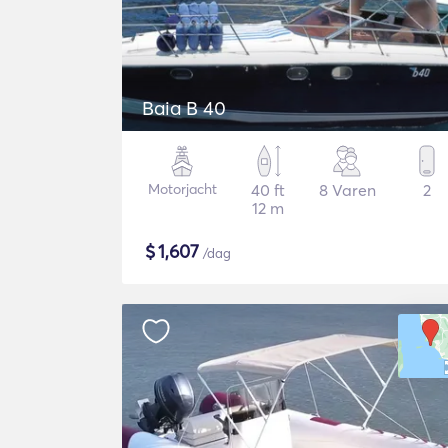
Baia B 40
Motorjacht
40 ft
8 Varen
2
12 m
$
1,607
/dag