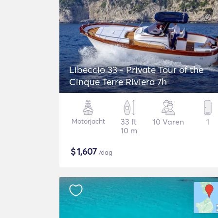
Libeccio 33 - Private Tour of the
Cinque Terre Riviera 7h
Motorjacht
33 ft
10 Varen
1
10 m
$
1,607
/dag