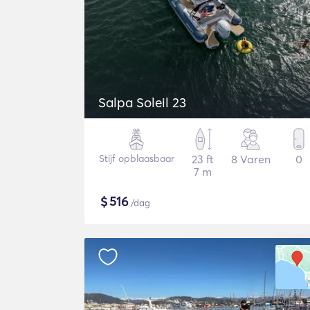
Salpa Soleil 23
Stijf opblaasbaar
23 ft
8 Varen
0
7 m
$
516
/dag