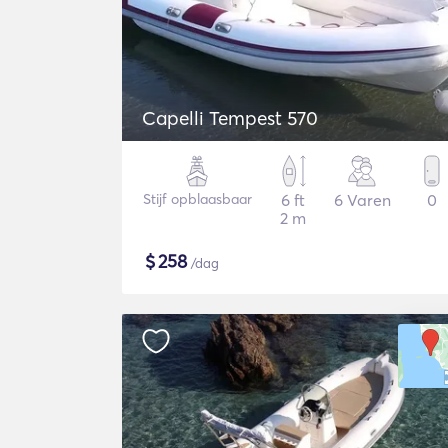
Capelli Tempest 570
Stijf opblaasbaar
6 ft
6 Varen
0
2 m
$
258
/dag