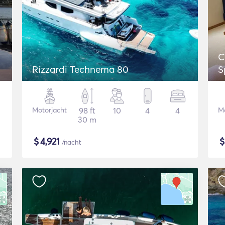
C
Rizzardi Technema 80
S
Motorjacht
98 ft
10
4
4
Mo
30 m
$
4,921
/nacht