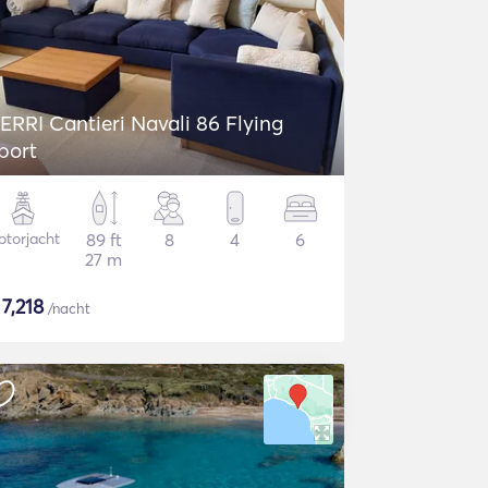
ERRI Cantieri Navali 86 Flying
port
torjacht
89 ft
8
4
6
27 m
$
7,218
/nacht