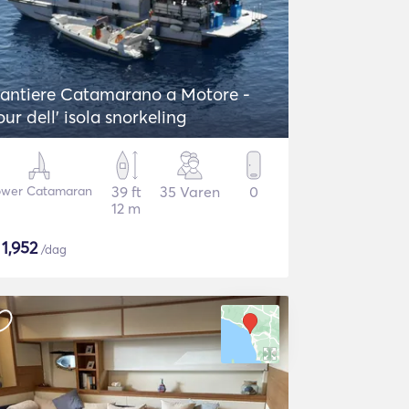
antiere Catamarano a Motore -
our dell' isola snorkeling
wer Catamaran
39 ft
35 Varen
0
12 m
$
1,952
/dag