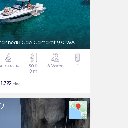
eanneau Cap Camarat 9.0 WA
alkaround
30 ft
8 Varen
1
9 m
$
1,722
/dag