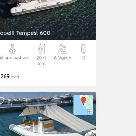
apelli Tempest 600
ijf opblaasbaar
20 ft
6 Varen
0
6 m
$
269
/dag