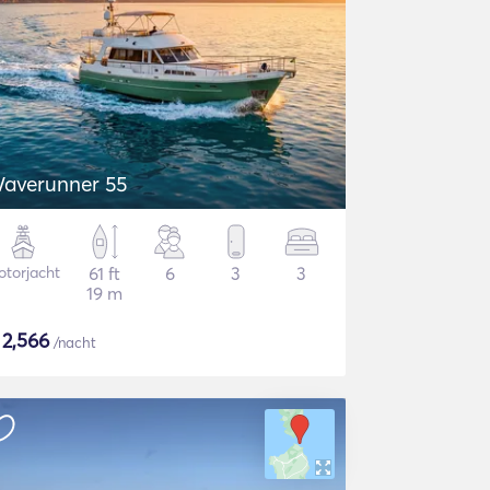
averunner 55
torjacht
61 ft
6
3
3
19 m
$
2,566
/nacht