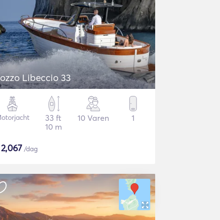
ozzo Libeccio 33
otorjacht
33 ft
10 Varen
1
10 m
$
2,067
/dag