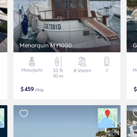
Menorquin MY1000
G
Motorjacht
33 ft
8 Varen
1
Mo
10 m
$
459
/dag