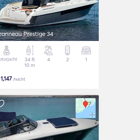
eanneau Prestige 34
torjacht
34 ft
4
2
1
10 m
$
1,147
/nacht