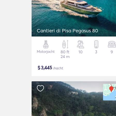
Cantieri di Pisa Pegasus 80
Motorjacht
80 ft
10
3
9
24 m
$
3,445
/nacht