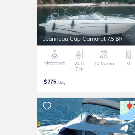
Jeanneau Cap Camarat 7.5 BR
Motorboot
24 ft
10 Varen
0
7 m
$
775
/dag