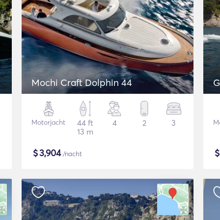
Mochi Craft Dolphin 44
G
Motorjacht
44 ft
4
2
3
Mo
13 m
$
3,904
/nacht