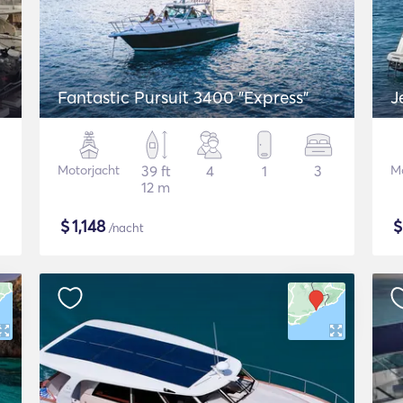
Fantastic Pursuit 3400 "Express"
J
Motorjacht
39 ft
4
1
3
Mo
12 m
$
1,148
/nacht