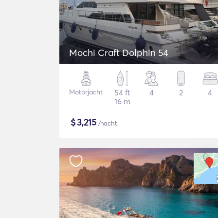
Mochi Craft Dolphin 54
Motorjacht
54 ft
4
2
4
16 m
$
3,215
/nacht