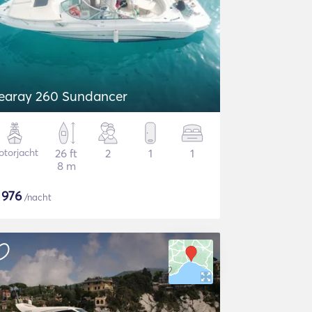
earay 260 Sundancer
torjacht
26 ft
2
1
1
8 m
$
976
/nacht