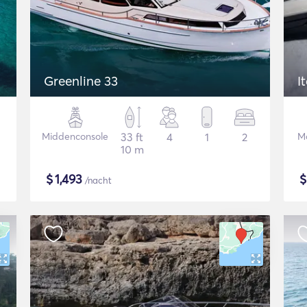
Greenline 33
I
Middenconsole
33 ft
4
1
2
Mo
10 m
$
1,493
/nacht