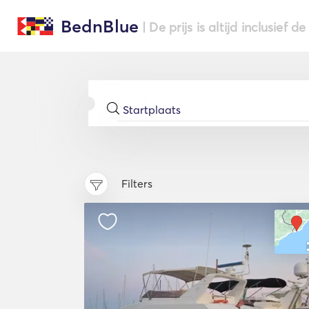
BednBlue
| De prijs is altijd inclusief 
Filters