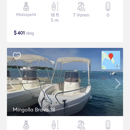
Motorjacht
18 ft
7 Varen
0
5 m
$
401
/dag
Mingolla Brava 18