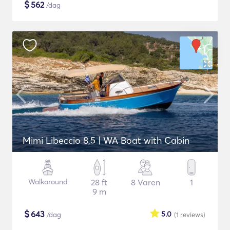
$
562
/dag
Mimi Libeccio 8,5 | WA Boat with Cabin
Walkaround
28 ft
8 Varen
1
9 m
$
643
5.0
/dag
(1
reviews
)