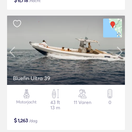
$
6,718
/nacht
Bluefin Ultra 39
Motorjacht
43 ft
11 Varen
0
13 m
$
1,263
/dag