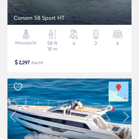
Conam 58 Sport HT
Motorjacht
58 ft
6
3
4
18 m
$
2,297
/nacht