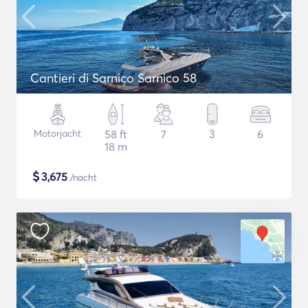
Cantieri di Sarnico Sarnico 58
Motorjacht
58 ft
7
3
6
18 m
$
3,675
/nacht