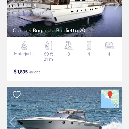
Cantieri Baglietto Baglietto 20
Motorjacht
69 ft
8
4
4
21 m
$
1,895
/nacht