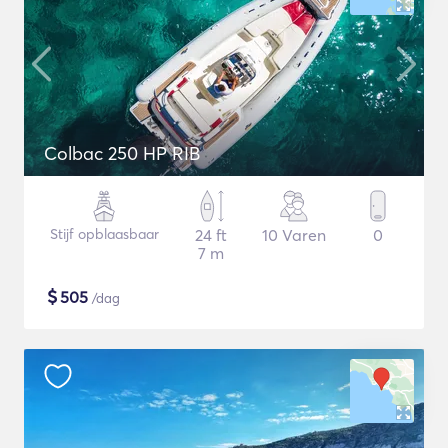
Colbac 250 HP RIB
Stijf opblaasbaar
24 ft
10 Varen
0
7 m
$
505
/dag