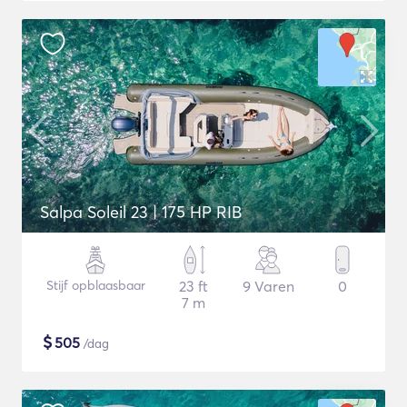
Salpa Soleil 23 | 175 HP RIB
Stijf opblaasbaar
23 ft
9 Varen
0
7 m
$
505
/dag