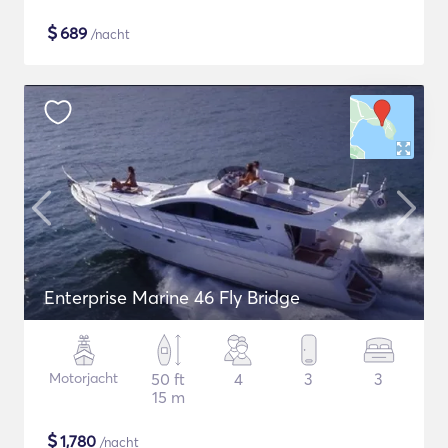
$
689
/nacht
Enterprise Marine 46 Fly Bridge
Motorjacht
50 ft
4
3
3
15 m
$
1,780
/nacht