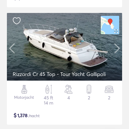
Rizzardi Cr 45 Top - Tour Yacht Gallipoli
Motorjacht
45 ft
4
2
2
14 m
$
1,378
/nacht