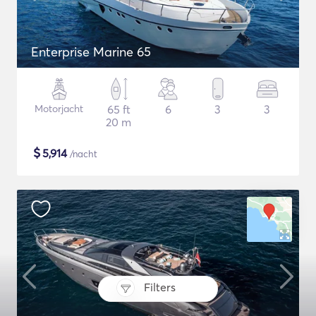
Enterprise Marine 65
Motorjacht
65 ft
6
3
3
20 m
$
5,914
/nacht
Filters