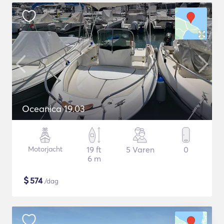
Oceanica 19.03
Motorjacht
19 ft
5 Varen
0
6 m
$
574
/dag