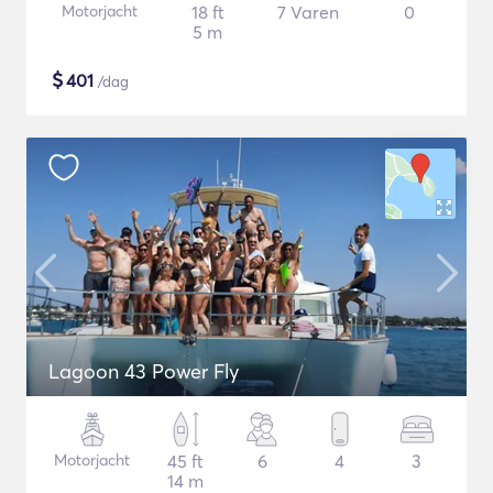
Motorjacht
18 ft
7 Varen
0
5 m
$
401
/dag
Lagoon 43 Power Fly
Motorjacht
45 ft
6
4
3
14 m