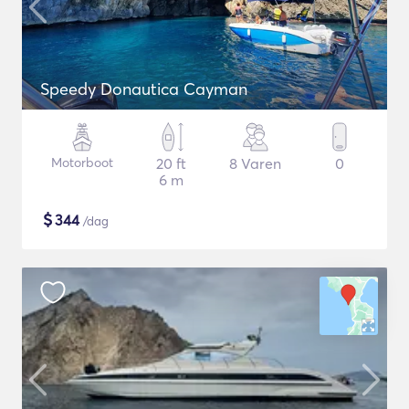
Speedy Donautica Cayman
Motorboot
20 ft
8 Varen
0
6 m
$
344
/dag