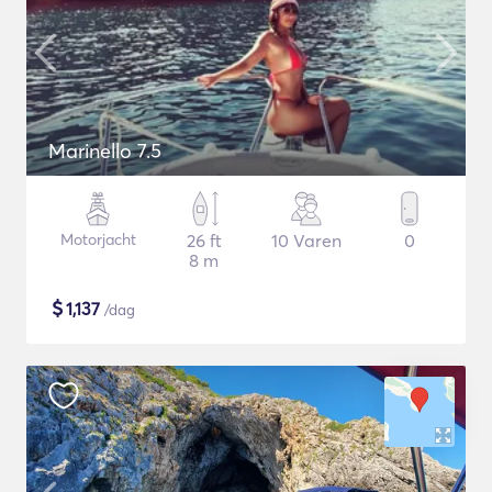
Marinello 7.5
Motorjacht
26 ft
10 Varen
0
8 m
$
1,137
/dag