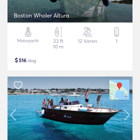
Boston Whaler Altura
Motorjacht
33 ft
12 Varen
1
10 m
$
516
/dag