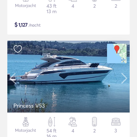
Motorjacht
43 ft
4
2
2
13 m
$
1,127
/nacht
Princess V53
Motorjacht
54 ft
4
2
3
16 m