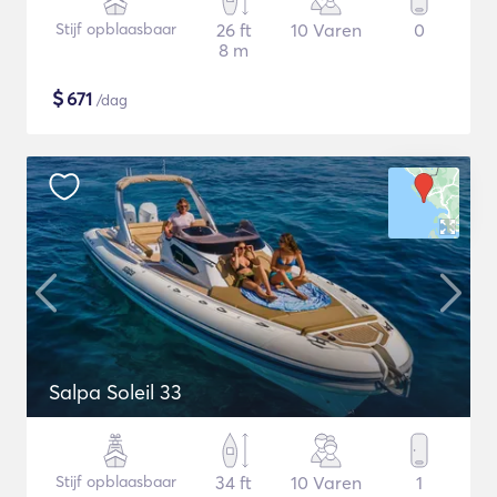
Stijf opblaasbaar
26 ft
10 Varen
0
8 m
$
671
/dag
Salpa Soleil 33
Stijf opblaasbaar
34 ft
10 Varen
1