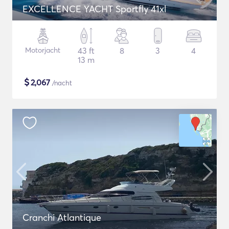
EXCELLENCE YACHT Sportfly 41xl
Motorjacht
43 ft
8
3
4
13 m
$
2,067
/nacht
Cranchi Atlantique