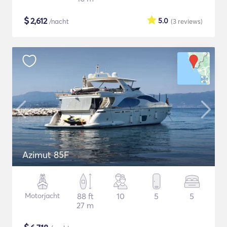
$
2,612
5.0
/nacht
(3
reviews
)
Azimut 85F
Motorjacht
88 ft
10
5
5
27 m