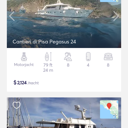
Cantieri di Pisa Pegasus 24
Motorjacht
79 ft
8
4
8
24 m
$
2,124
/nacht