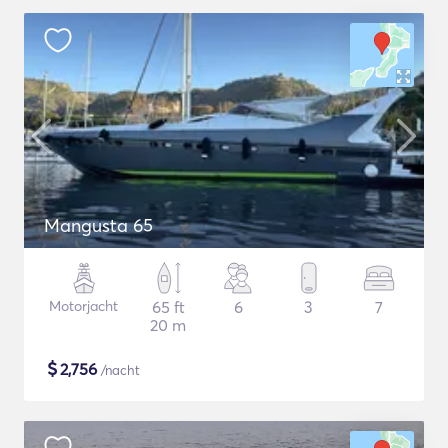
Mangusta 65
Motorjacht
65 ft
6
3
7
20 m
$
2,756
/nacht