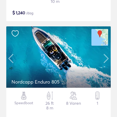
10 m
$
1,240
/dag
Nordcapp Enduro 805
Speedboot
26 ft
8 Varen
1
8 m