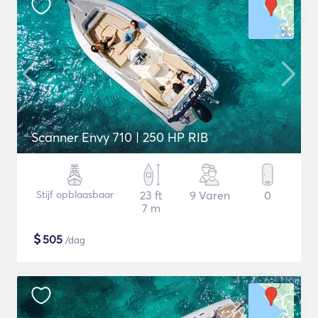
Scanner Envy 710 | 250 HP RIB
Stijf opblaasbaar
23 ft
9 Varen
0
7 m
$
505
/dag