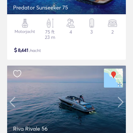
Predator Sunseeker 75
Motorjacht
75 ft
4
3
2
23 m
$
8,441
/nacht
Riva Rivale 56