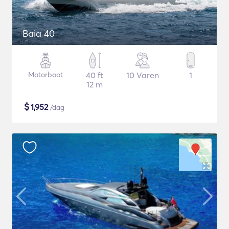
Baia 40
Motorboot
40 ft
10 Varen
1
12 m
$
1,952
/dag