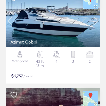
Azimut Gobbi
Motorjacht
43 ft
4
3
2
13 m
$
2,757
/nacht