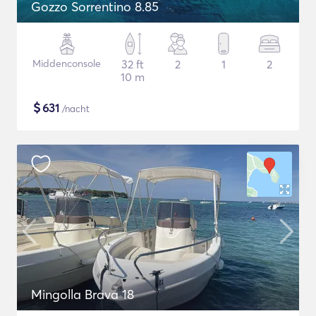
Gozzo Sorrentino 8.85
Middenconsole
32 ft
2
1
2
10 m
$
631
/nacht
Mingolla Brava 18