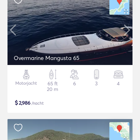
Overmarine Mangusta 65
Motorjacht
65 ft
6
3
4
20 m
$
2,986
/nacht