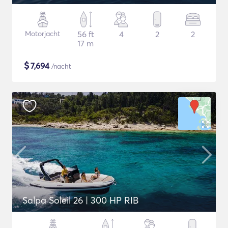
Motorjacht
56 ft
4
2
2
17 m
$
7,694
/nacht
Salpa Soleil 26 | 300 HP RIB