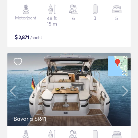
Motorjacht
48 ft
6
3
5
15 m
$
2,871
/nacht
Bavaria SR41