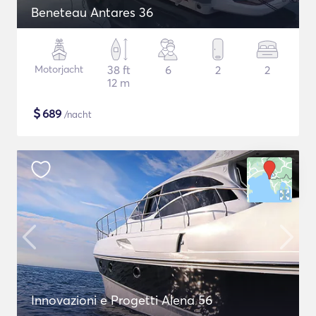
Beneteau Antares 36
Motorjacht
38 ft
6
2
2
12 m
$
689
/nacht
Innovazioni e Progetti Alena 56