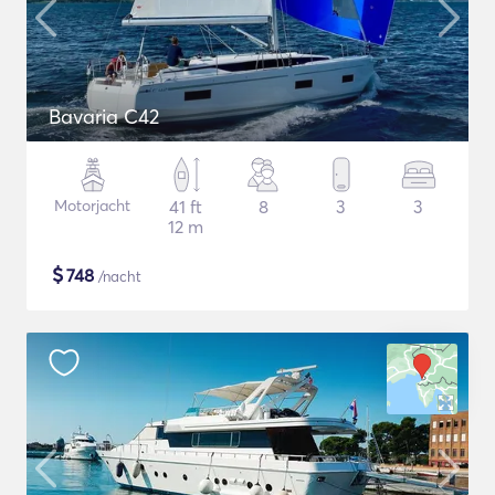
Bavaria C42
Motorjacht
41 ft
8
3
3
12 m
$
748
/nacht