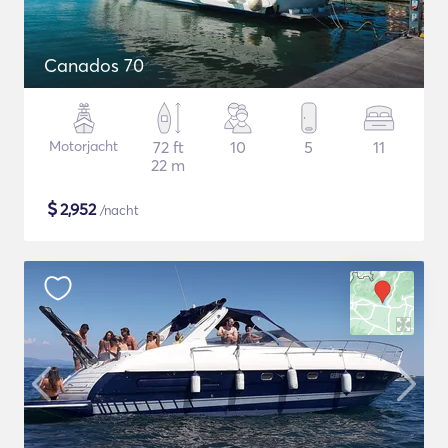
Canados 70
Motorjacht
72 ft
10
5
11
22 m
$
2,952
/nacht