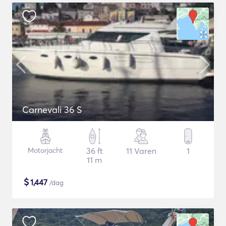
Carnevali 36 S
Motorjacht
36 ft
11 Varen
1
11 m
$
1,447
/dag