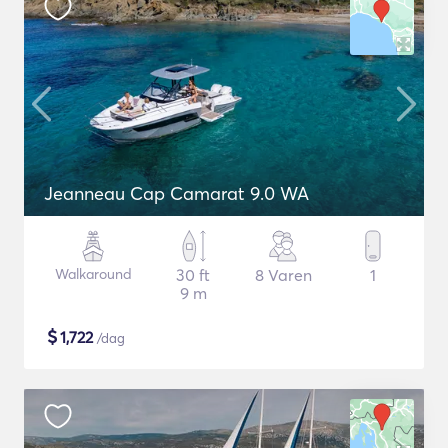
Jeanneau Cap Camarat 9.0 WA
Walkaround
30 ft
8 Varen
1
9 m
$
1,722
/dag