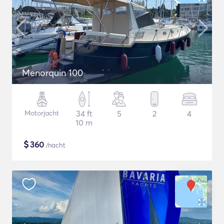
Menorquin 100
Motorjacht
34 ft
5
2
4
10 m
$
360
/nacht