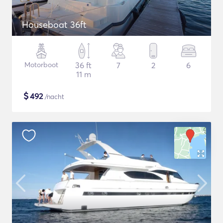
Houseboat 36ft
Motorboot
36 ft
7
2
6
11 m
$
492
/nacht