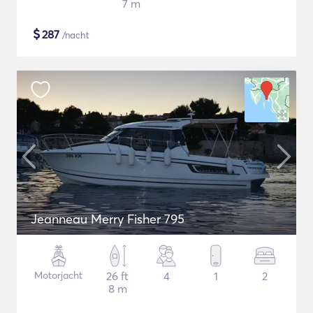
7 m
$
287
/nacht
Jeanneau Merry Fisher 795
Motorjacht
26 ft
4
1
2
8 m