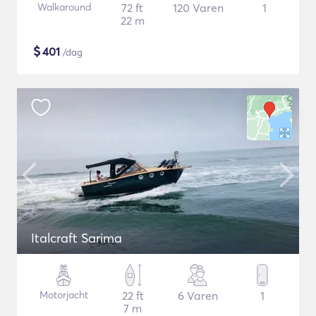
Walkaround
72 ft
120 Varen
1
22 m
$
401
/dag
Italcraft Sarima
Motorjacht
22 ft
6 Varen
1
7 m