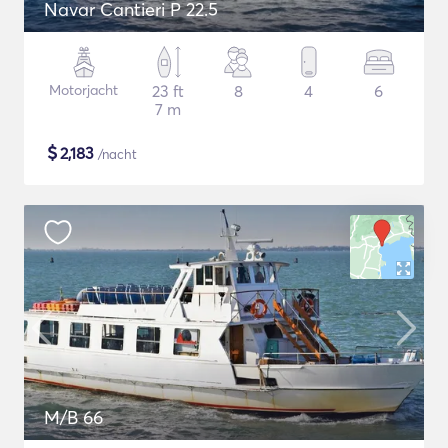
Navar Cantieri P 22.5
Motorjacht
23 ft
8
4
6
7 m
$
2,183
/nacht
M/B 66