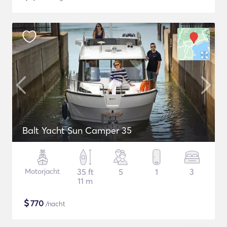
Balt Yacht Sun Camper 35
Motorjacht
35 ft
5
1
3
11 m
$
770
/nacht