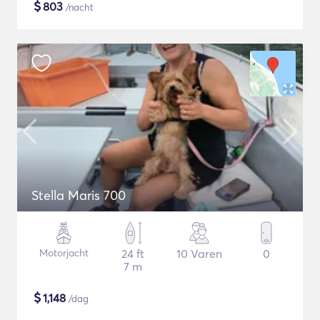
$
803
/nacht
Stella Maris 700
Motorjacht
24 ft
10 Varen
0
7 m
$
1,148
/dag