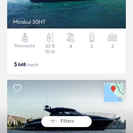
Mirakul 30HT
Motorjacht
33 ft
4
2
2
10 m
$
648
/nacht
Filters