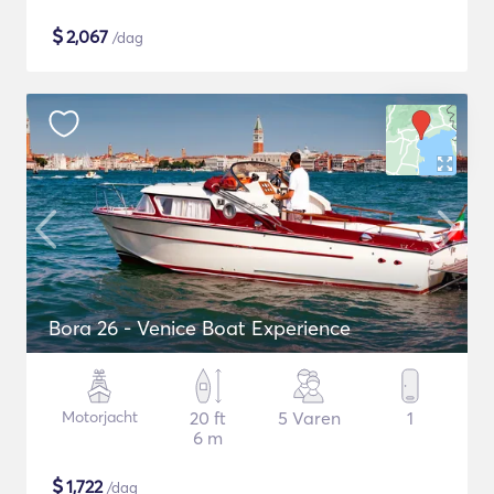
$
2,067
/dag
Bora 26 - Venice Boat Experience
Motorjacht
20 ft
5 Varen
1
6 m
$
1,722
/dag