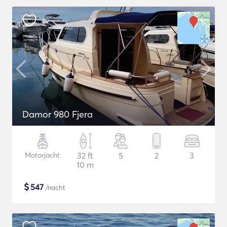
Damor 980 Fjera
Motorjacht
32 ft
5
2
3
10 m
$
547
/nacht