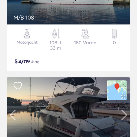
M/B 108
Motorjacht
108 ft
180 Varen
0
33 m
$
4,019
/dag