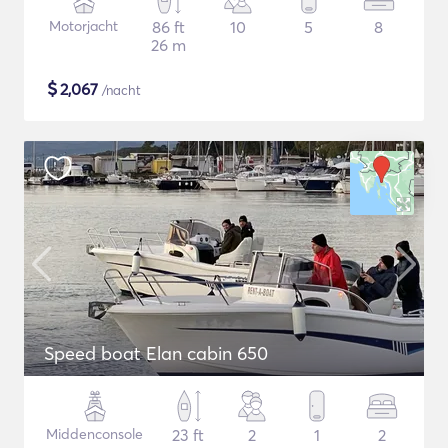
Motorjacht
86 ft
10
5
8
26 m
$
2,067
/nacht
Speed boat Elan cabin 650
Middenconsole
23 ft
2
1
2