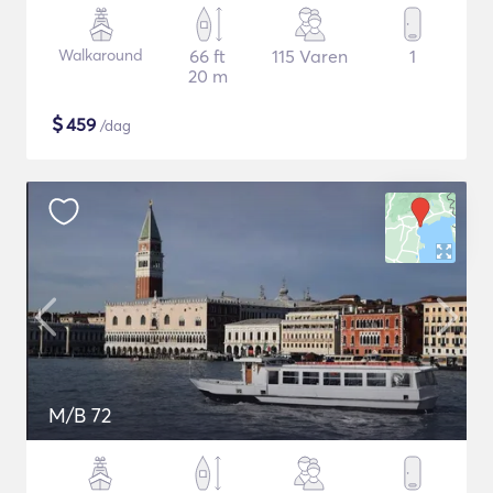
Walkaround
66 ft
115 Varen
1
20 m
$
459
/dag
M/B 72