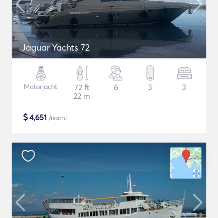
Jaguar Yachts 72
Motorjacht
72 ft
6
3
3
22 m
$
4,651
/nacht