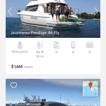
Jeanneau Prestige 46 Fly
Motorjacht
46 ft
6
4
4
14 m
$
1,665
/nacht