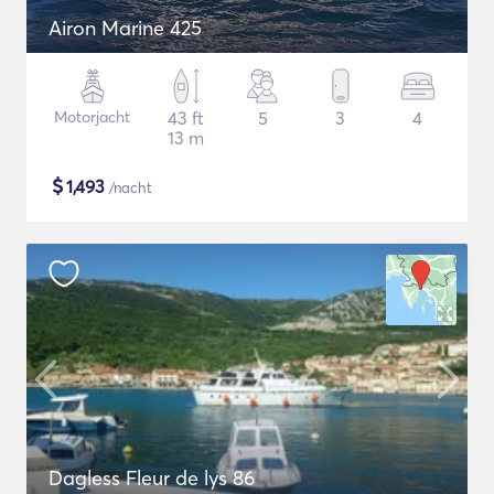
Airon Marine 425
Motorjacht
43 ft
5
3
4
13 m
$
1,493
/nacht
Dagless Fleur de lys 86