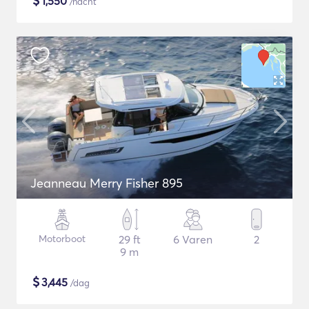
$
1,550
/nacht
Jeanneau Merry Fisher 895
Motorboot
29 ft
6 Varen
2
9 m
$
3,445
/dag