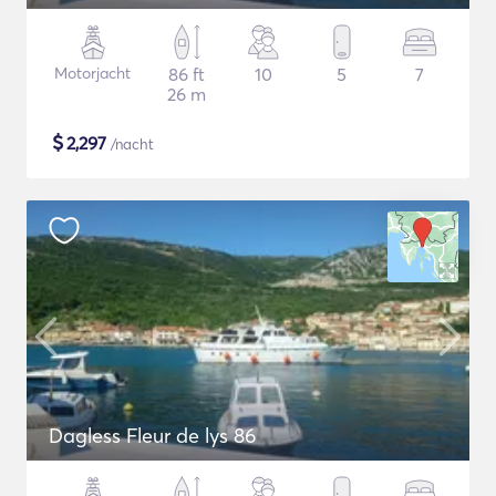
Motorjacht
86 ft
10
5
7
26 m
$
2,297
/nacht
Dagless Fleur de lys 86