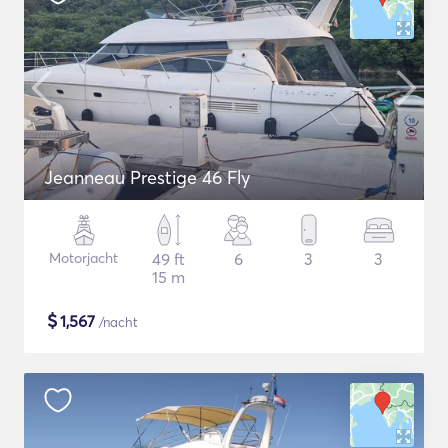
Jeanneau Prestige 46 Fly
Motorjacht
49 ft
6
3
3
15 m
$
1,567
/nacht