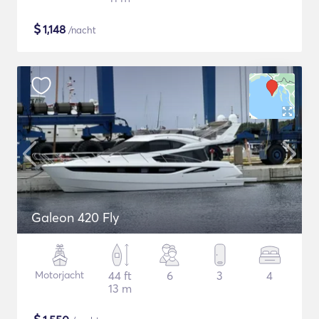
$
1,148
/nacht
Galeon 420 Fly
Motorjacht
44 ft
6
3
4
13 m