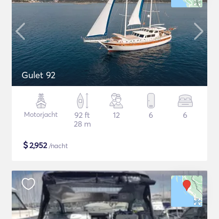
Gulet 92
Motorjacht
92 ft
12
6
6
28 m
$
2,952
/nacht