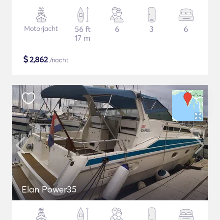
Motorjacht
56 ft
6
3
6
17 m
$
2,862
/nacht
Elan Power35