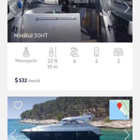
Mirakul 30HT
Motorjacht
33 ft
6
2
2
10 m
$
532
/nacht