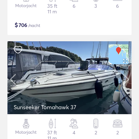
Motorjacht
35 ft
6
3
6
11 m
$
706
/nacht
Sunseeker Tomahawk 37
Motorjacht
37 ft
4
2
2
11 m