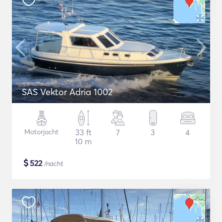
SAS Vektor Adria 1002
Motorjacht
33 ft
7
3
4
10 m
$
522
/nacht