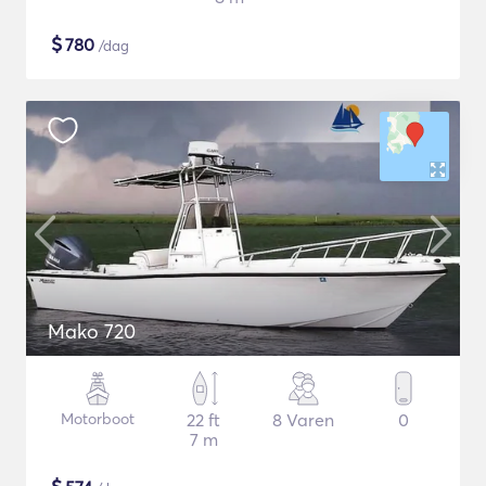
$
780
/dag
Mako 720
Motorboot
22 ft
8 Varen
0
7 m