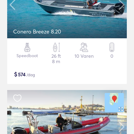
Conero Breeze 8.20
Speedboot
26 ft
10 Varen
0
8 m
$
574
/dag