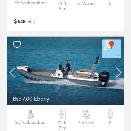
Stijf opblaasbaar
21 ft
5 Varen
0
6 m
$
648
/dag
Bsc 7.00 Ebony
Stijf opblaasbaar
22 ft
7 Varen
0
7 m