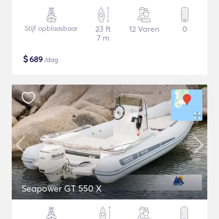
Stijf opblaasbaar
23 ft
12 Varen
0
7 m
$
689
/dag
Seapower GT 550 X