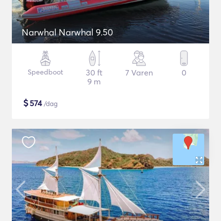
Narwhal Narwhal 9.50
Speedboot
30 ft
7 Varen
0
9 m
$
574
/dag