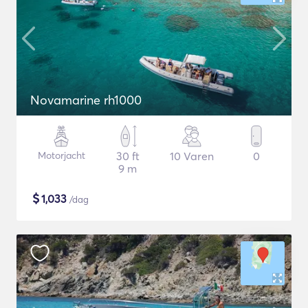
Novamarine rh1000
Motorjacht
30 ft
10 Varen
0
9 m
$
1,033
/dag