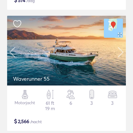
$
574
/dag
Waverunner 55
Motorjacht
61 ft
6
3
3
19 m
$
2,566
/nacht