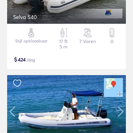
Selva 540
Stijf opblaasbaar
17 ft
7 Varen
0
5 m
$
424
/dag