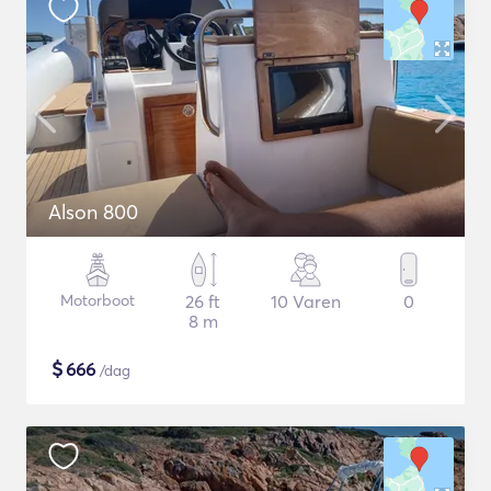
Alson 800
Motorboot
26 ft
10 Varen
0
8 m
$
666
/dag