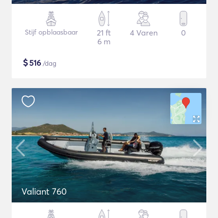
Stijf opblaasbaar
21 ft
4 Varen
0
6 m
$
516
/dag
Valiant 760