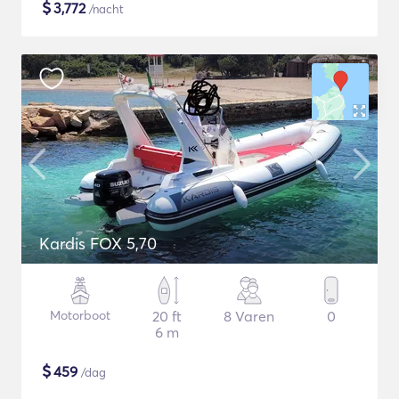
$
3,772
/nacht
Kardis FOX 5,70
Motorboot
20 ft
8 Varen
0
6 m
$
459
/dag