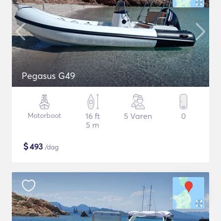
Pegasus G49
Motorboot
16 ft
5 Varen
0
5 m
$
493
/dag