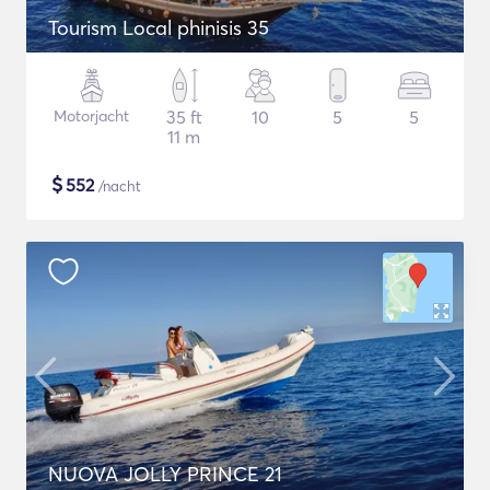
Tourism Local phinisis 35
Motorjacht
35 ft
10
5
5
11 m
$
552
/nacht
NUOVA JOLLY PRINCE 21