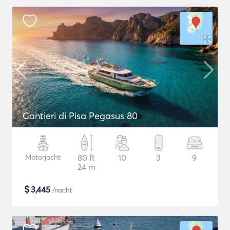
Cantieri di Pisa Pegasus 80
Motorjacht
80 ft
10
3
9
24 m
$
3,445
/nacht