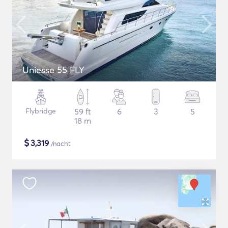
Uniesse 55 FLY
Flybridge
59 ft
6
3
5
18 m
$
3,319
/nacht