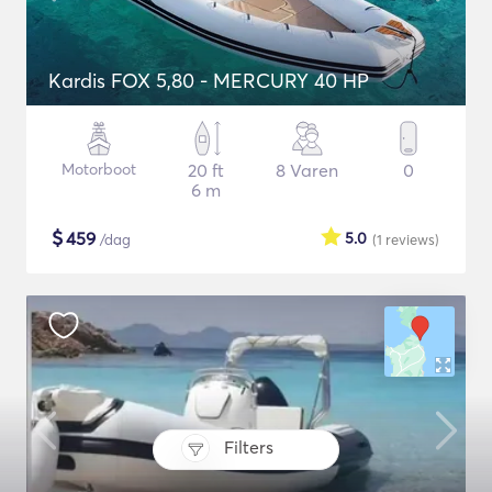
Kardis FOX 5,80 - MERCURY 40 HP
Motorboot
20 ft
8 Varen
0
6 m
$
459
5.0
/dag
(1
reviews
)
Filters