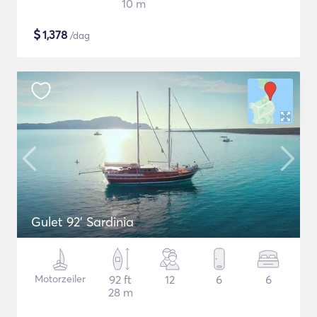
10 m
$
1,378
/dag
Gulet 92' Sardinia
Motorzeiler
92 ft
12
6
6
28 m