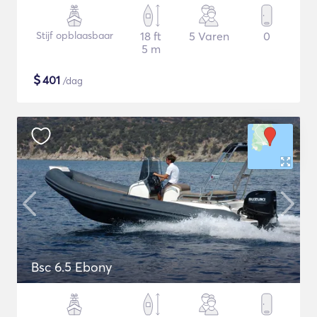
Stijf opblaasbaar
18 ft
5 Varen
0
5 m
$
401
/dag
Bsc 6.5 Ebony