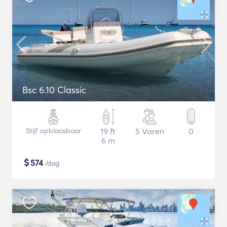
Bsc 6.10 Classic
Stijf opblaasbaar
19 ft
5 Varen
0
6 m
$
574
/dag