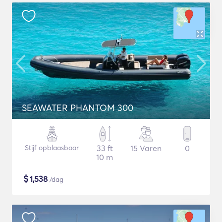
SEAWATER PHANTOM 300
Stijf opblaasbaar
33 ft
15 Varen
0
10 m
$
1,538
/dag