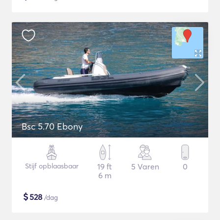
Bsc 5.70 Ebony
Stijf opblaasbaar
19 ft
5 Varen
0
6 m
$
528
/dag