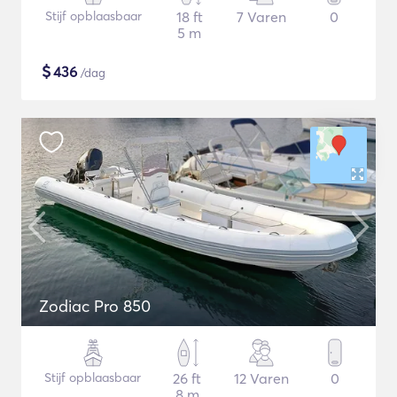
Stijf opblaasbaar
18 ft
7 Varen
0
5 m
$
436
/dag
Zodiac Pro 850
Stijf opblaasbaar
26 ft
12 Varen
0
8 m