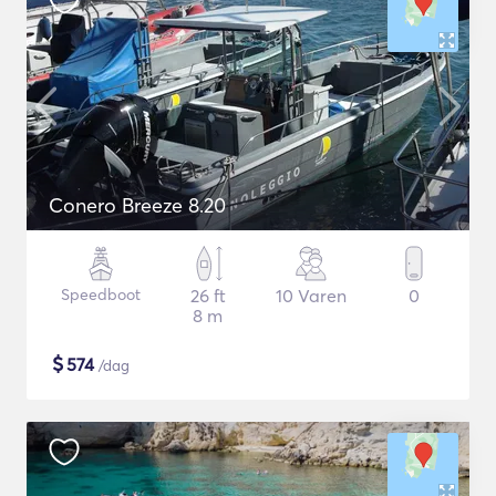
Conero Breeze 8.20
Speedboot
26 ft
10 Varen
0
8 m
$
574
/dag