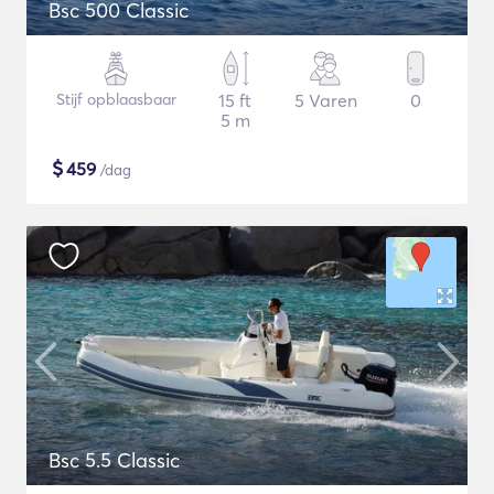
Bsc 500 Classic
Stijf opblaasbaar
15 ft
5 Varen
0
5 m
$
459
/dag
Bsc 5.5 Classic