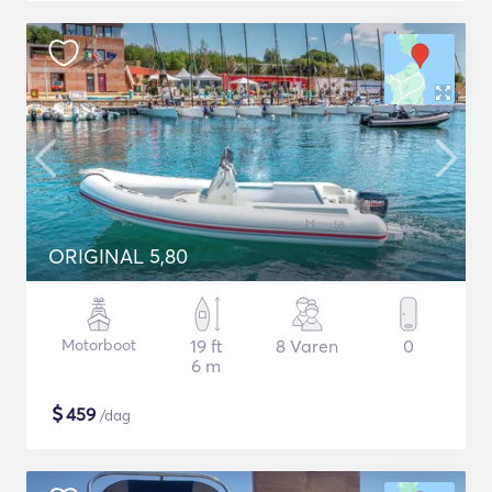
ORIGINAL 5,80
Motorboot
19 ft
8 Varen
0
6 m
$
459
/dag