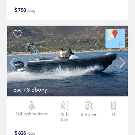
$
758
/dag
Bsc 7.8 Ebony
Stijf opblaasbaar
25 ft
6 Varen
0
8 m
$
826
/dag