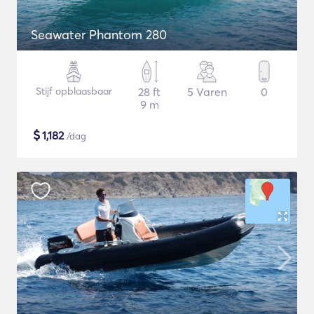
Seawater Phantom 280
Stijf opblaasbaar
28 ft
5 Varen
0
9 m
$
1,182
/dag