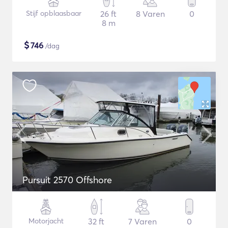
Stijf opblaasbaar
26 ft
8 Varen
0
8 m
$
746
/dag
Pursuit 2570 Offshore
Motorjacht
32 ft
7 Varen
0