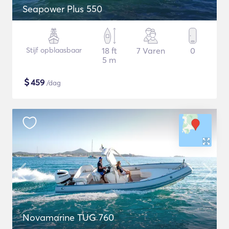
Seapower Plus 550
Stijf opblaasbaar
18 ft
7 Varen
0
5 m
$
459
/dag
Novamarine TUG 760