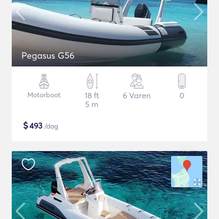
Pegasus G56
Motorboot
18 ft
6 Varen
0
5 m
$
493
/dag