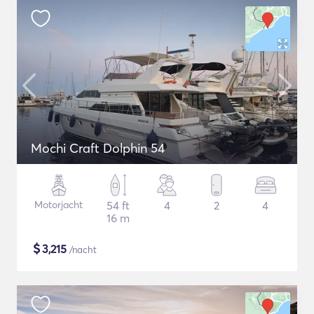
Mochi Craft Dolphin 54
Motorjacht
54 ft
4
2
4
16 m
$
3,215
/nacht