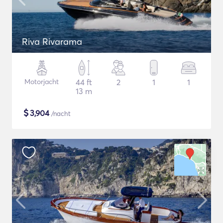
Riva Rivarama
Motorjacht
44 ft
2
1
1
13 m
$
3,904
/nacht