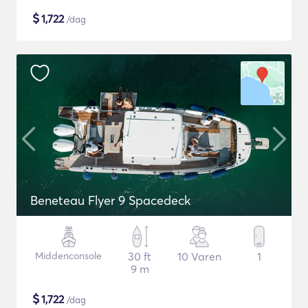
$
1,722
/dag
Beneteau Flyer 9 Spacedeck
Middenconsole
30 ft
10 Varen
1
9 m
$
1,722
/dag