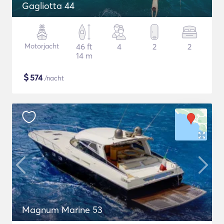
Gagliotta 44
Motorjacht
46 ft
4
2
2
14 m
$
574
/nacht
Magnum Marine 53