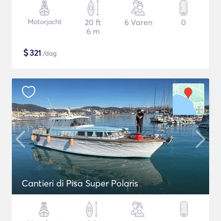
Motorjacht
20 ft
6 Varen
0
6 m
$
321
/dag
Cantieri di Pisa Super Polaris