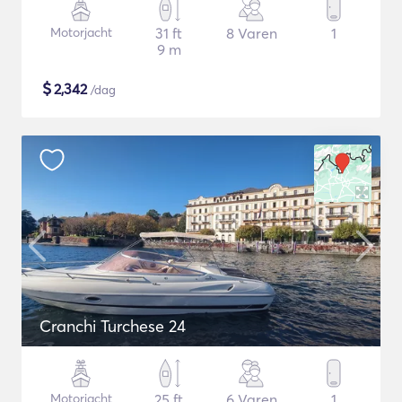
Motorjacht
31 ft
8 Varen
1
9 m
$
2,342
/dag
Cranchi Turchese 24
Motorjacht
25 ft
6 Varen
1