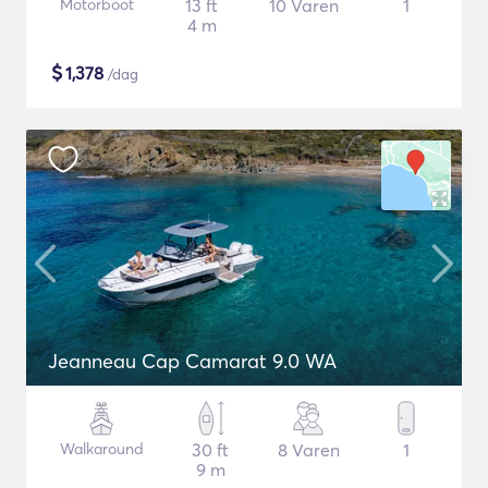
Motorboot
13 ft
10 Varen
1
4 m
$
1,378
/dag
Jeanneau Cap Camarat 9.0 WA
Walkaround
30 ft
8 Varen
1
9 m