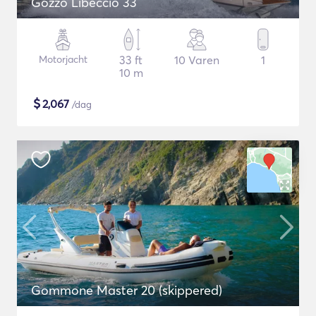
Gozzo Libeccio 33
Motorjacht
33 ft
10 Varen
1
10 m
$
2,067
/dag
Gommone Master 20 (skippered)