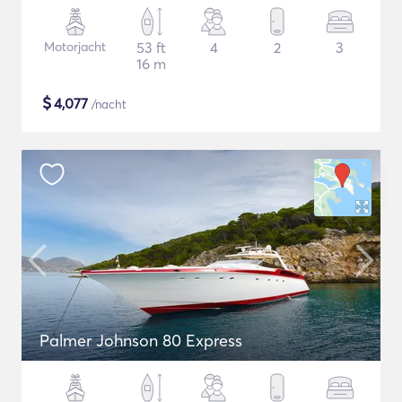
Motorjacht
53 ft
4
2
3
16 m
$
4,077
/nacht
Palmer Johnson 80 Express