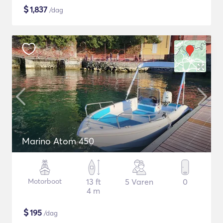
$
1,837
/dag
Marino Atom 450
Motorboot
13 ft
5 Varen
0
4 m
$
195
/dag