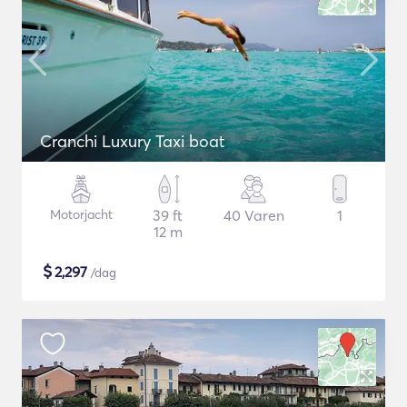
Cranchi Luxury Taxi boat
Motorjacht
39 ft
40 Varen
1
12 m
$
2,297
/dag