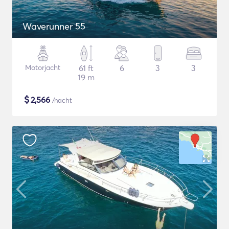
Waverunner 55
Motorjacht
61 ft
6
3
3
19 m
$
2,566
/nacht