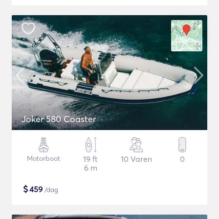
Joker 580 Coaster
Motorboot
19 ft
10 Varen
0
6 m
$
459
/dag