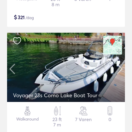
8 m
$
321
/dag
Voyager 23s Como Lake Boat Tour
Walkaround
23 ft
7 Varen
0
7 m