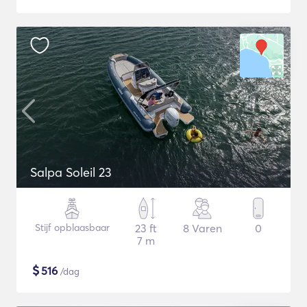
Salpa Soleil 23
Stijf opblaasbaar
23 ft
8 Varen
0
7 m
$
516
/dag