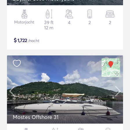
Motorjacht
39 ft
4
2
2
12 m
$
1,722
/nacht
Mostes Offshore 31