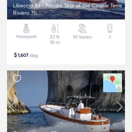
Libeccio 33 - Private Tour of the Cinque Terre
Riviera 7h
Motorjacht
33 ft
10 Varen
1
10 m
$
1,607
/dag