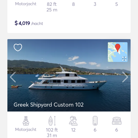
Motorjacht
82 ft
8
3
5
25 m
$
4,019
/nacht
Greek Shipyard Custom 102
Motorjacht
102 ft
12
6
6
31 m