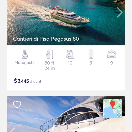
Cantieri di Pisa Pegasus 80
Motorjacht
80 ft
10
3
9
24 m
$
3,445
/nacht