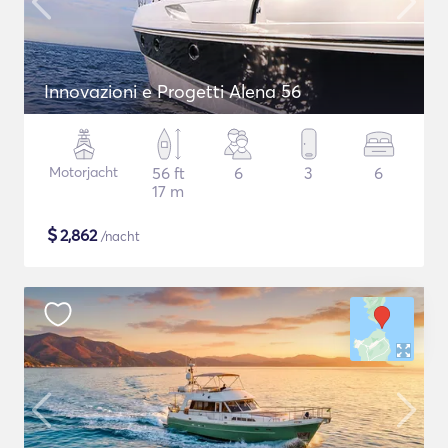
Innovazioni e Progetti Alena 56
Motorjacht
56 ft
6
3
6
17 m
$
2,862
/nacht