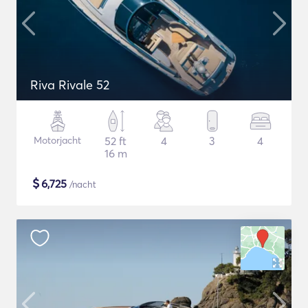
Riva Rivale 52
Motorjacht
52 ft
4
3
4
16 m
$
6,725
/nacht