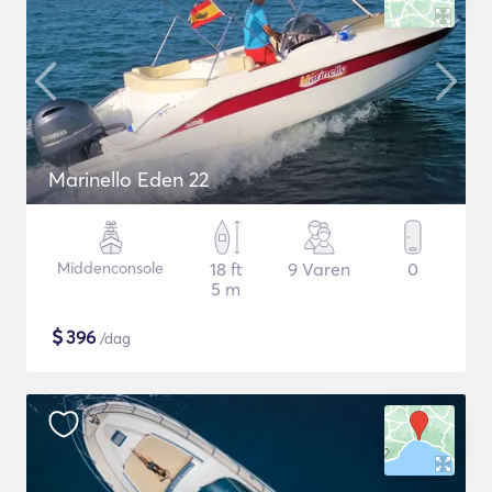
Marinello Eden 22
Middenconsole
18 ft
9 Varen
0
5 m
$
396
/dag