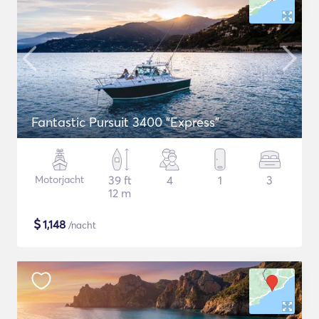
Fantastic Pursuit 3400 "Express"
Motorjacht
39 ft
4
1
3
12 m
$
1,148
/nacht