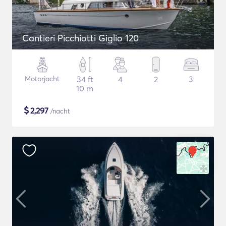
Cantieri Picchiotti Giglio 120
Motorjacht
34 ft
4
2
3
10 m
$
2,297
/nacht