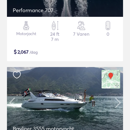
Performance 707
Motorjacht
24 ft
7 Varen
0
7 m
$
2,067
/dag
Bayliner 3555 motoryacht