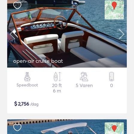
open-air cruise boat
Speedboot
20 ft
5 Varen
0
6 m
$
2,756
/dag