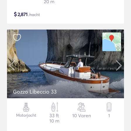
20 m
$
2,871
/nacht
Gozzo Libeccio 33
Motorjacht
33 ft
10 Varen
1
10 m