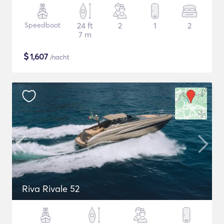
Speedboot
24 ft
2
1
2
7 m
$
1,607
/nacht
Riva Rivale 52