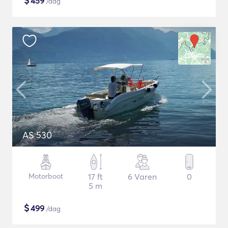
$
459
/dag
AS 530
Motorboot
17 ft
6 Varen
0
5 m
$
499
/dag