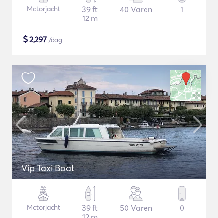
Motorjacht
39 ft
40 Varen
1
12 m
$
2,297
/dag
Vip Taxi Boat
Motorjacht
39 ft
50 Varen
0
12 m