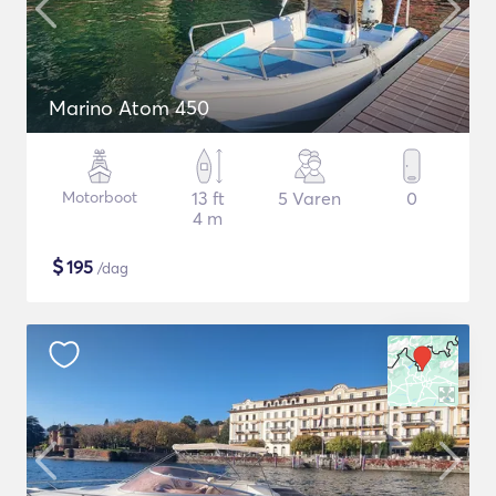
Marino Atom 450
Motorboot
13 ft
5 Varen
0
4 m
$
195
/dag