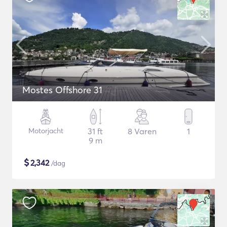
Mostes Offshore 31
Motorjacht
31 ft
8 Varen
1
9 m
$
2,342
/dag