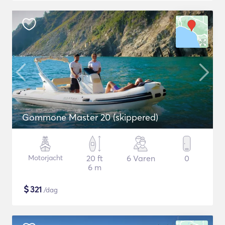
Gommone Master 20 (skippered)
Motorjacht
20 ft
6 Varen
0
6 m
$
321
/dag