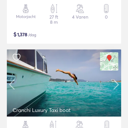
Motorjacht
27 ft
4 Varen
0
8 m
$
1,378
/dag
Cranchi Luxury Taxi boat