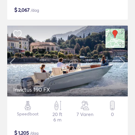
$
2,067
/dag
Invictus 190 FX
Speedboot
20 ft
7 Varen
0
6 m
$
1,205
/dag