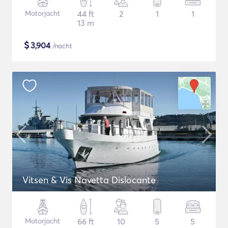
Motorjacht
44 ft
2
1
1
13 m
$
3,904
/nacht
Vitsen & Vis Navetta Dislocante
Motorjacht
66 ft
10
5
5