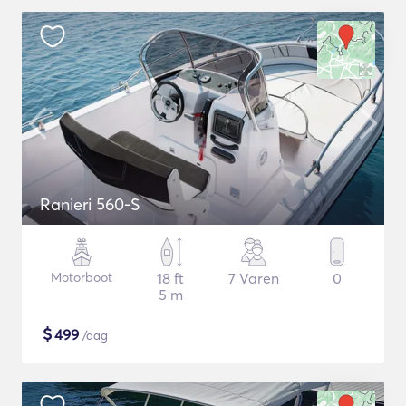
Ranieri 560-S
Motorboot
18 ft
7 Varen
0
5 m
$
499
/dag