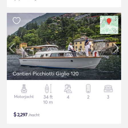
Cantieri Picchiotti Giglio 120
Motorjacht
34 ft
4
2
3
10 m
$
2,297
/nacht