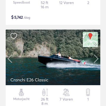
Speedboot
52 ft
12 Varen
2
16 m
$
5,742
/dag
Cranchi E26 Classic
Motorjacht
26 ft
7 Varen
1
8 m