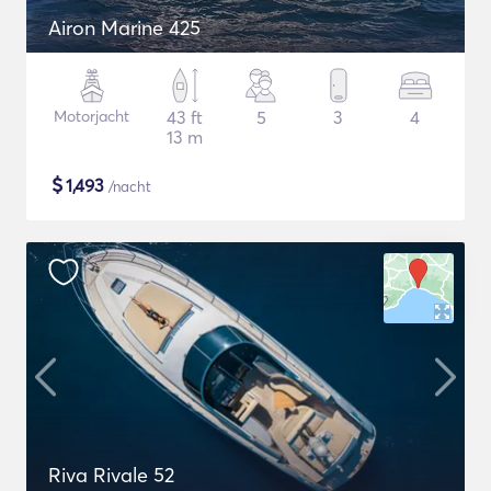
Airon Marine 425
Motorjacht
43 ft
5
3
4
13 m
$
1,493
/nacht
Riva Rivale 52