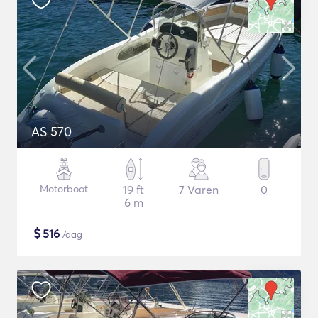
AS 570
Motorboot
19 ft
7 Varen
0
6 m
$
516
/dag