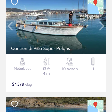
Cantieri di Pisa Super Polaris
Motorboot
13 ft
10 Varen
1
4 m
$
1,378
/dag