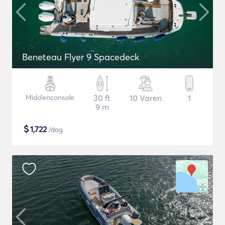
Beneteau Flyer 9 Spacedeck
Middenconsole
30 ft
10 Varen
1
9 m
$
1,722
/dag