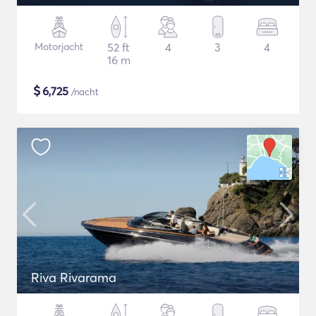
Motorjacht
52 ft
4
3
4
16 m
$
6,725
/nacht
Riva Rivarama