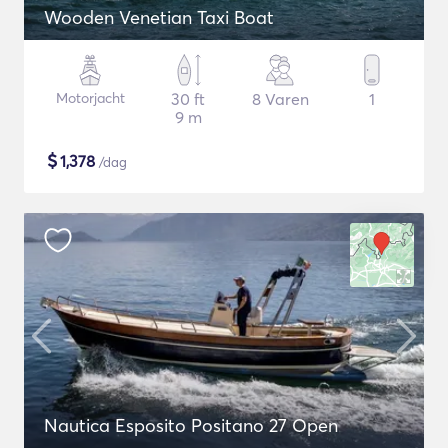
Wooden Venetian Taxi Boat
Motorjacht
30 ft
8 Varen
1
9 m
$
1,378
/dag
Nautica Esposito Positano 27 Open