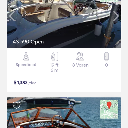
AS 590 Open
Speedboot
19 ft
8 Varen
0
6 m
$
1,383
/dag