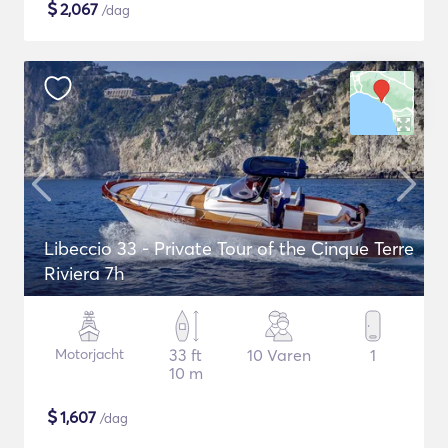
$
2,067
/dag
Libeccio 33 - Private Tour of the Cinque Terre
Riviera 7h
Motorjacht
33 ft
10 Varen
1
10 m
$
1,607
/dag