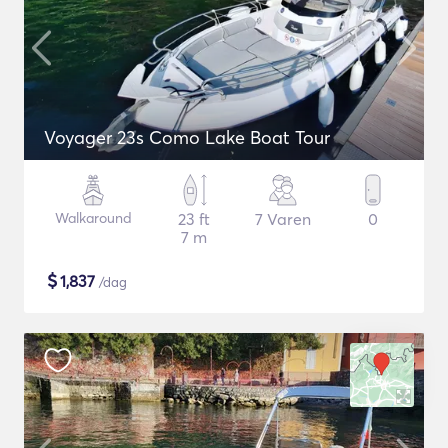
Voyager 23s Como Lake Boat Tour
Walkaround
23 ft
7 Varen
0
7 m
$
1,837
/dag