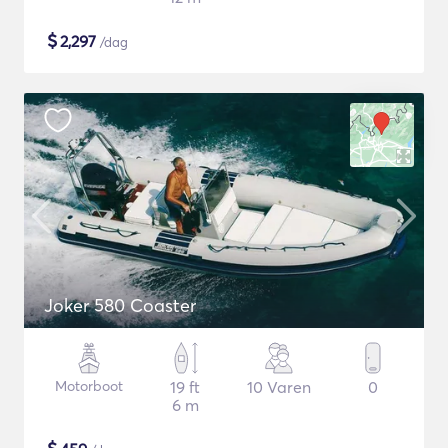
$
2,297
/dag
Joker 580 Coaster
Motorboot
19 ft
10 Varen
0
6 m