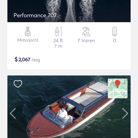
Performance 707
Motorjacht
24 ft
7 Varen
0
7 m
$
2,067
/dag