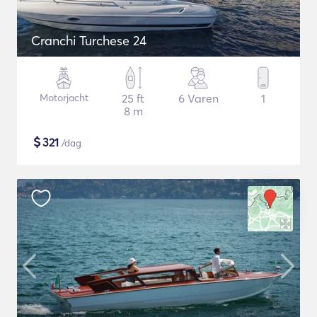
Cranchi Turchese 24
Motorjacht
25 ft
6 Varen
1
8 m
$
321
/dag