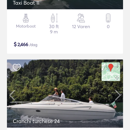
Taxi Boat II
Motorboot
30 ft
12 Varen
0
9 m
$
2,466
/dag
Cranchi turchese 24