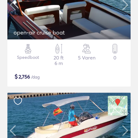
open-air cruise boat
Speedboot
20 ft
5 Varen
0
6 m
$
2,756
/dag