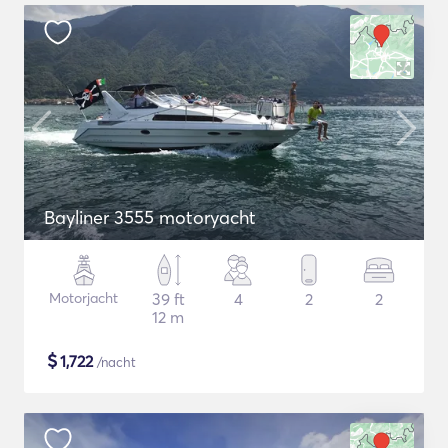
Bayliner 3555 motoryacht
Motorjacht
39 ft
4
2
2
12 m
$
1,722
/nacht