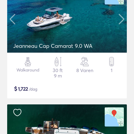
Jeanneau Cap Camarat 9.0 WA
Walkaround
30 ft
8 Varen
1
9 m
$
1,722
/dag