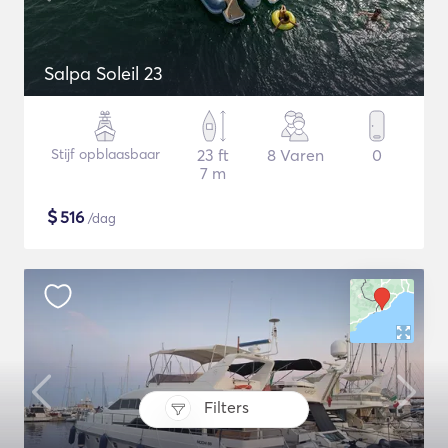
Salpa Soleil 23
Stijf opblaasbaar
23 ft
8 Varen
0
7 m
$
516
/dag
Filters