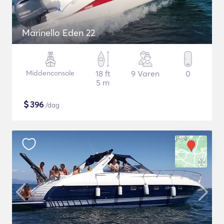
Marinello Eden 22
Middenconsole
18 ft
9 Varen
0
5 m
$
396
/dag