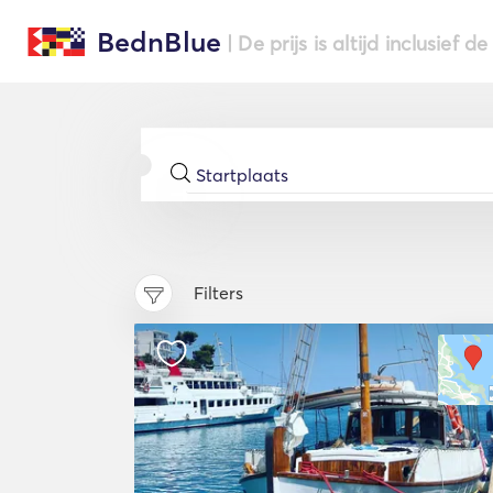
BednBlue
| De prijs is altijd inclusief 
Filters