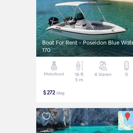
Boat For Rent - Poseidon Blue Water
170
Motorboot
16 ft
4 Varen
0
5 m
$
272
/dag