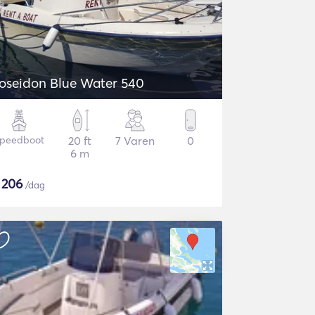
oseidon Blue Water 540
peedboot
20 ft
7 Varen
0
6 m
$
206
/dag