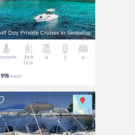
alf Day Private Cruises in Skopelos
torjacht
39 ft
6
2
4
12 m
$
918
/nacht