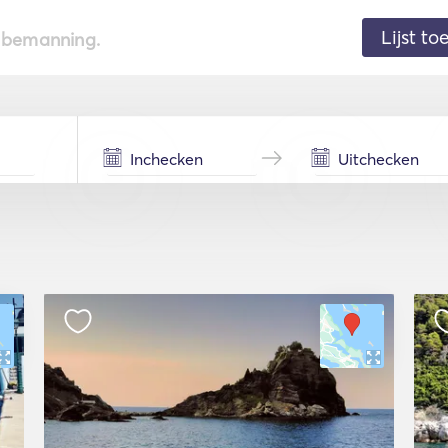
Lijst t
de bemanning.