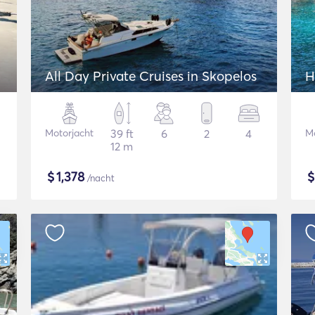
All Day Private Cruises in Skopelos
H
Motorjacht
39 ft
6
2
4
Mo
12 m
$
1,378
/nacht