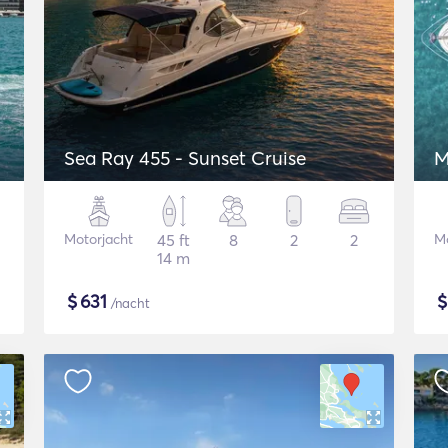
Sea Ray 455 - Sunset Cruise
M
Motorjacht
45 ft
8
2
2
Mo
14 m
$
631
/nacht