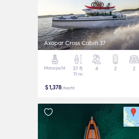
Axopar Cross Cabin 37
Motorjacht
37 ft
4
2
2
11 m
$
1,378
/nacht