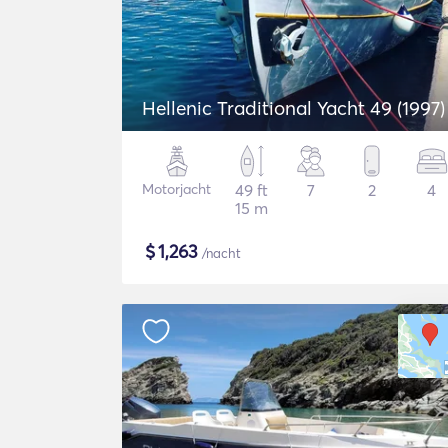
Hellenic Traditional Yacht 49 (1997)
Motorjacht
49 ft
7
2
4
15 m
$
1,263
/nacht