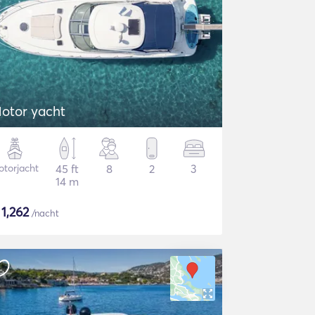
otor yacht
torjacht
45 ft
8
2
3
14 m
$
1,262
/nacht