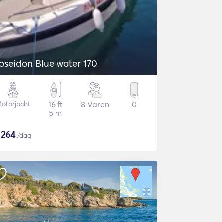
oseidon Blue water 170
otorjacht
16 ft
8 Varen
0
5 m
$
264
/dag