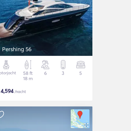
Pershing 56
torjacht
58 ft
6
3
5
18 m
$
4,594
/nacht