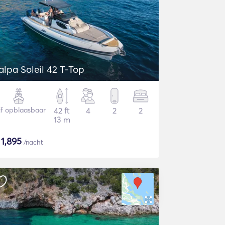
alpa Soleil 42 T-Top
ijf opblaasbaar
42 ft
4
2
2
13 m
$
1,895
/nacht