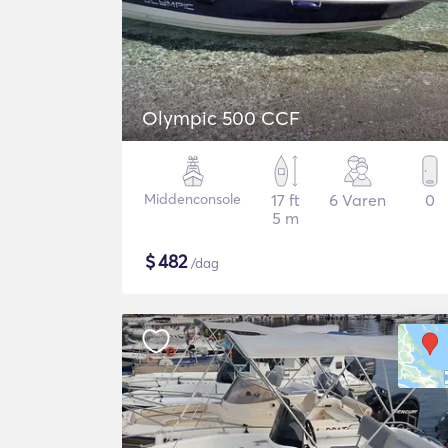
Olympic 500 CCF
Middenconsole
17 ft
6 Varen
0
5 m
$
482
/dag