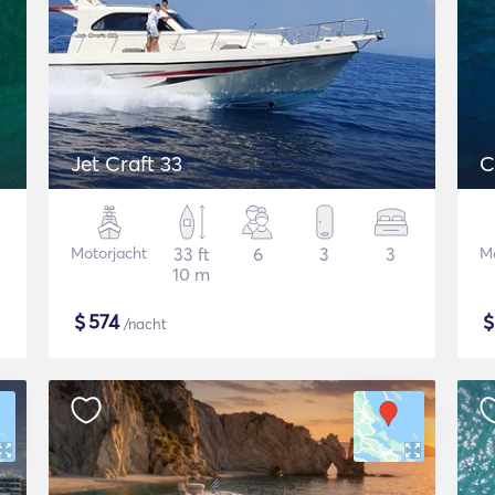
Jet Craft 33
C
Motorjacht
33 ft
6
3
3
Mo
10 m
$
574
/nacht