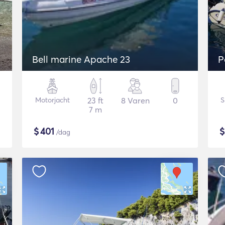
Bell marine Apache 23
P
Motorjacht
23 ft
8 Varen
0
S
7 m
$
401
/dag