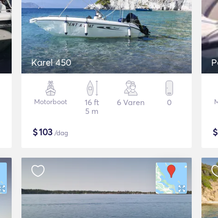
Karel 450
P
Motorboot
16 ft
6 Varen
0
M
5 m
$
103
/dag