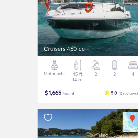
Cruisers 450 cc
Motorjacht
45 ft
2
2
4
14 m
$
1,665
5.0
/nacht
(3
reviews
)