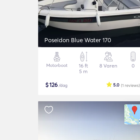
Poseidon Blue Water 170
Motorboot
16 ft
8 Varen
0
5 m
$
126
5.0
/dag
(1
reviews
)