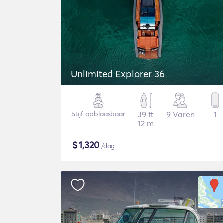
Unlimited Explorer 36
Stijf opblaasbaar
39 ft
9 Varen
1
12 m
$
1,320
/dag