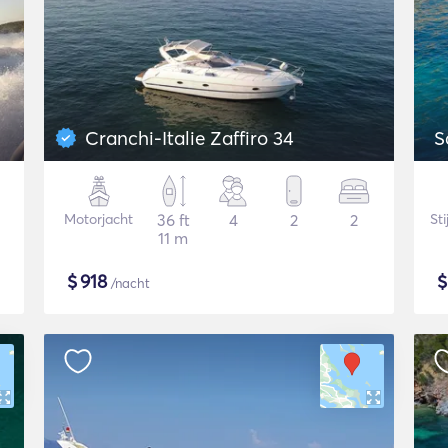
Cranchi-Italie Zaffiro 34
S
Motorjacht
36 ft
4
2
2
St
11 m
$
918
/nacht