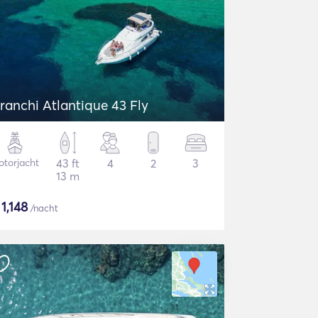
ranchi Atlantique 43 Fly
torjacht
43 ft
4
2
3
13 m
$
1,148
/nacht