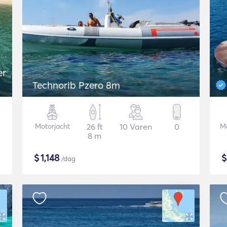
Technorib Pzero 8m
Motorjacht
26 ft
10 Varen
0
Mo
8 m
$
1,148
/dag