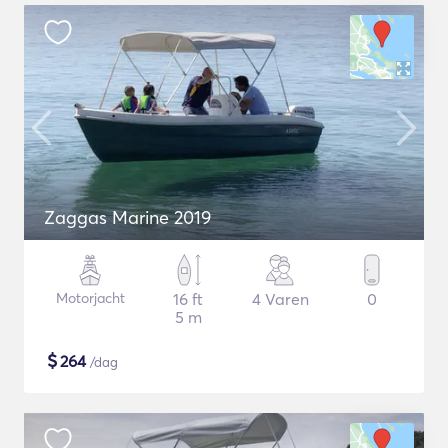
Zaggas Marine 2019
Motorjacht
16 ft
4 Varen
0
5 m
$
264
/dag