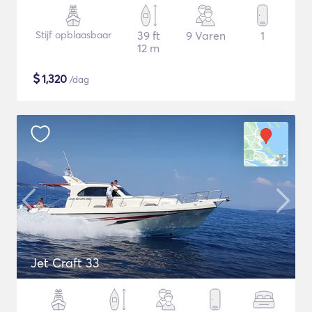
Stijf opblaasbaar
39 ft
9 Varen
1
12 m
$
1,320
/dag
Jet Craft 33