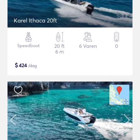
Karel Ithaca 20ft
Speedboot
20 ft
6 Varen
0
6 m
$
424
/dag