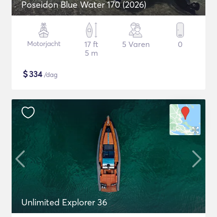
Poseidon Blue Water 170 (2026)
Motorjacht
17 ft
5 Varen
0
5 m
$
334
/dag
Unlimited Explorer 36