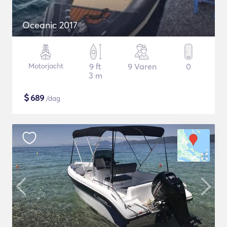
Oceanic 2017
Motorjacht
9 ft
9 Varen
0
3 m
$
689
/dag