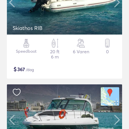
Skiathos RIB
Speedboot
20 ft
6 Varen
0
6 m
$
367
/dag