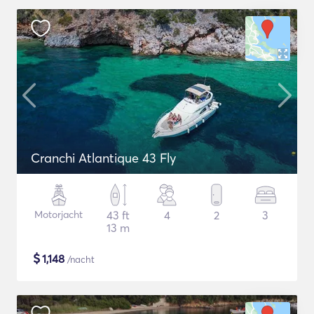
Cranchi Atlantique 43 Fly
Motorjacht
43 ft
4
2
3
13 m
$
1,148
/nacht