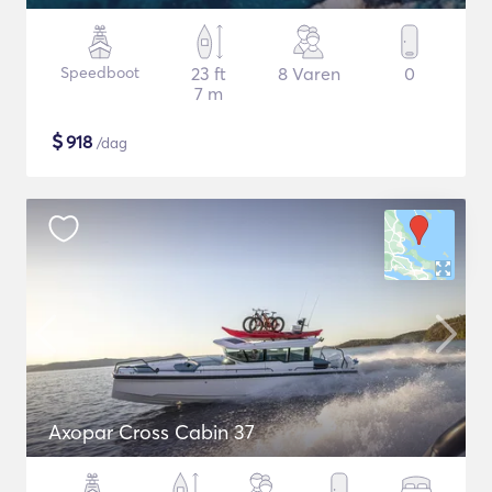
Speedboot
23 ft
8 Varen
0
7 m
$
918
/dag
Axopar Cross Cabin 37