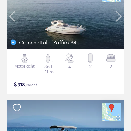
Cranchi-Italie Zaffiro 34
Motorjacht
36 ft
4
2
2
11 m
$
918
/nacht