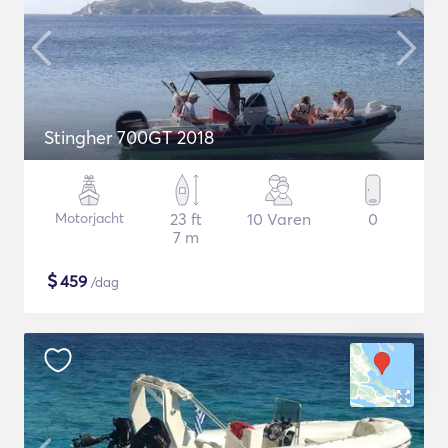
Stingher 700GT 2018
Motorjacht
23 ft
10 Varen
0
7 m
$
459
/dag