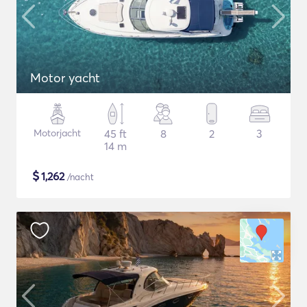
Motor yacht
Motorjacht
45 ft
8
2
3
14 m
$
1,262
/nacht