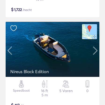
$
1,722
/nacht
Nireus Black Edition
Speedboot
16 ft
5 Varen
0
5 m