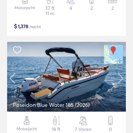
Motorjacht
37 ft
4
2
2
11 m
$
1,378
/nacht
Poseidon Blue Water 185 (2026)
Motorjacht
18 ft
7 Varen
0