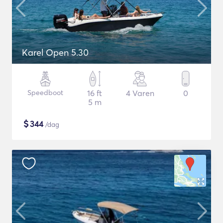
Karel Open 5.30
Speedboot
16 ft
4 Varen
0
5 m
$
344
/dag