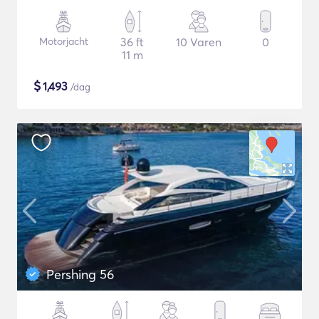
Motorjacht
36 ft
10 Varen
0
11 m
$
1,493
/dag
Pershing 56