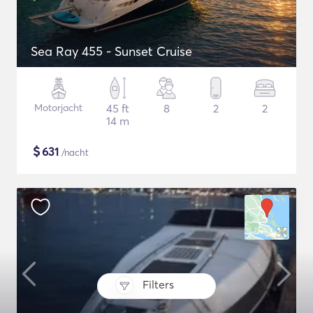
Sea Ray 455 - Sunset Cruise
Motorjacht
45 ft
8
2
2
14 m
$
631
/nacht
Filters