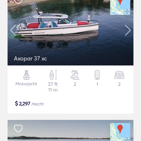
Axopar 37 xc
Motorjacht
37 ft
2
1
2
11 m
$
2,297
/nacht