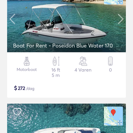
Boat For Rent - Poseidon Blue Water 170
Motorboot
16 ft
4 Varen
0
5 m
$
272
/dag