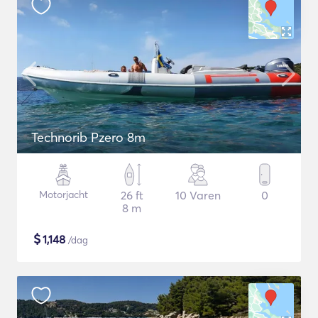
Technorib Pzero 8m
Motorjacht
26 ft
10 Varen
0
8 m
$
1,148
/dag