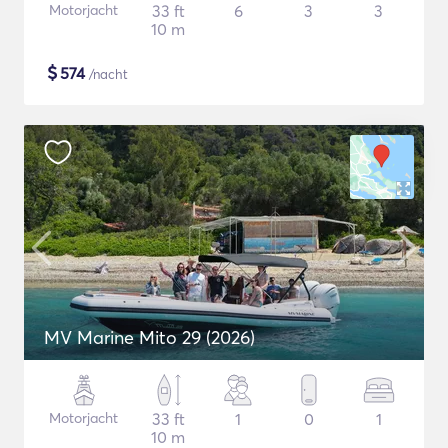
Motorjacht
33 ft
6
3
3
10 m
$
574
/nacht
MV Marine Mito 29 (2026)
Motorjacht
33 ft
1
0
1
10 m