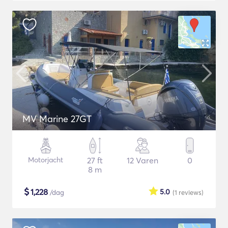
MV Marine 27GT
Motorjacht
27 ft
12 Varen
0
8 m
$
1,228
5.0
/dag
(1
reviews
)