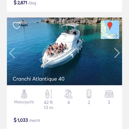
$
2,871
/dag
Cranchi Atlantique 40
Motorjacht
42 ft
4
2
3
13 m
$
1,033
/nacht