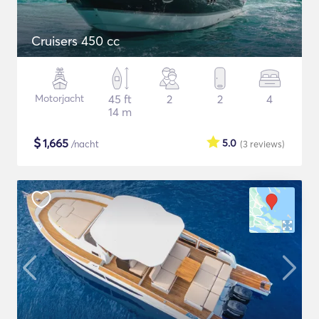
Cruisers 450 cc
Motorjacht
45 ft
2
2
4
14 m
$
1,665
5.0
/nacht
(3
reviews
)