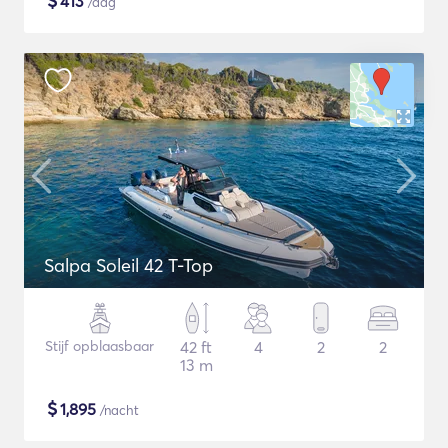
$
413
/dag
Salpa Soleil 42 T-Top
Stijf opblaasbaar
42 ft
4
2
2
13 m
$
1,895
/nacht