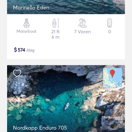
Marinello Eden
Motorboot
21 ft
7 Varen
0
6 m
$
574
/dag
Nordkapp Enduro 705