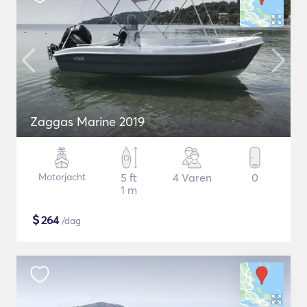
Zaggas Marine 2019
Motorjacht
5 ft
4 Varen
0
1 m
$
264
/dag