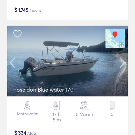
$
1,745
/nacht
Poseidon Blue water 170
Motorjacht
17 ft
5 Varen
0
5 m
$
334
/dag