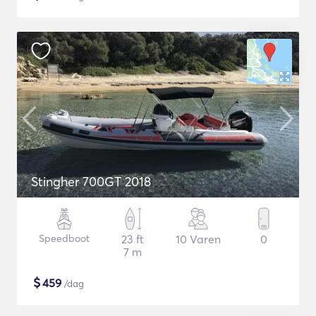
Stingher 700GT 2018
Speedboot
23 ft
10 Varen
0
7 m
$
459
/dag