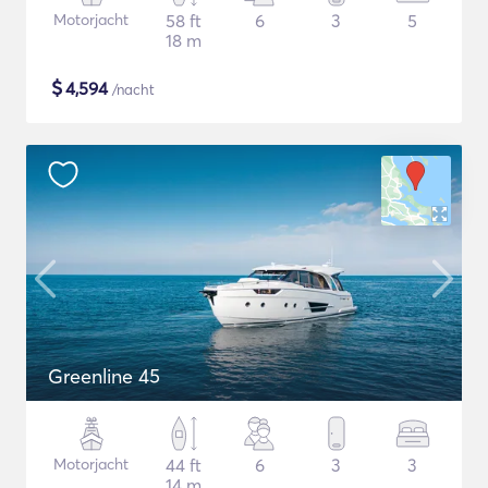
Motorjacht
58 ft
6
3
5
18 m
$
4,594
/nacht
Greenline 45
Motorjacht
44 ft
6
3
3
14 m