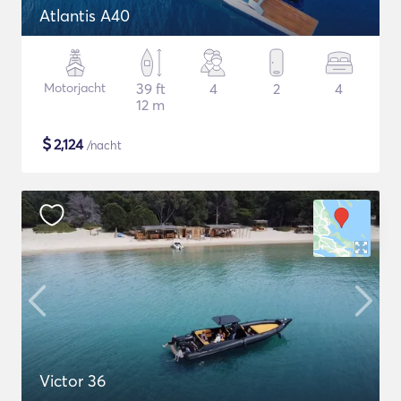
Atlantis A40
Motorjacht
39 ft
4
2
4
12 m
$
2,124
/nacht
Victor 36