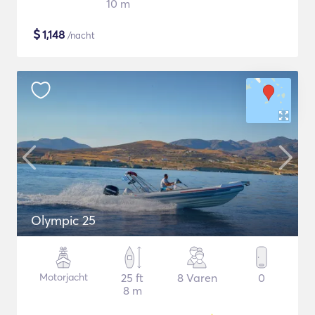
10 m
$
1,148
/nacht
Olympic 25
Motorjacht
25 ft
8 Varen
0
8 m