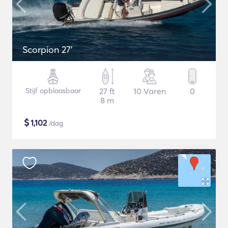
Scorpion 27'
Stijf opblaasbaar
27 ft
10 Varen
0
8 m
$
1,102
/dag