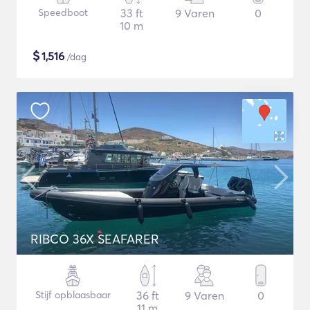
Speedboot
33 ft
9 Varen
0
10 m
$
1,516
/dag
RIBCO 36X SEAFARER
Stijf opblaasbaar
36 ft
9 Varen
0
11 m