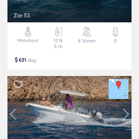
Zar 53
Motorboot
17 ft
4 Varen
0
5 m
$
631
/dag