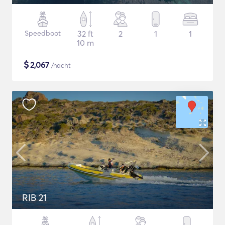
Speedboot
32 ft
2
1
1
10 m
$
2,067
/nacht
RIB 21