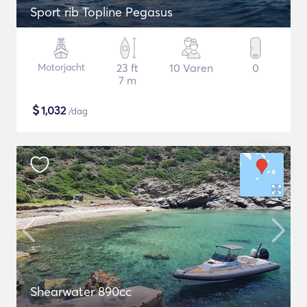
Sport rib Topline Pegasus
Motorjacht
23 ft
10 Varen
0
7 m
$
1,032
/dag
Shearwater 890cc