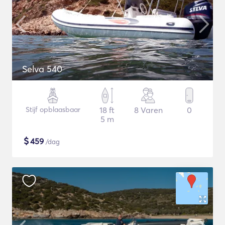
Selva 540
Stijf opblaasbaar
18 ft
8 Varen
0
5 m
$
459
/dag