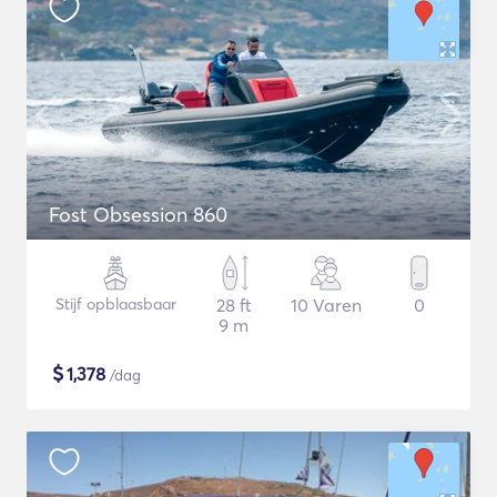
Fost Obsession 860
Stijf opblaasbaar
28 ft
10 Varen
0
9 m
$
1,378
/dag