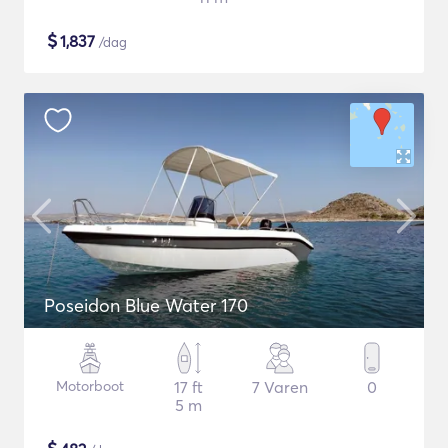
$
1,837
/dag
Poseidon Blue Water 170
Motorboot
17 ft
7 Varen
0
5 m