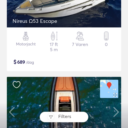
Nireus Ω53 Escape
Motorjacht
17 ft
7 Varen
0
5 m
$
689
/dag
Filters