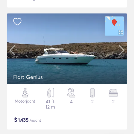
Fiart Genius
Motorjacht
41 ft
4
2
2
12 m
$
1,435
/nacht