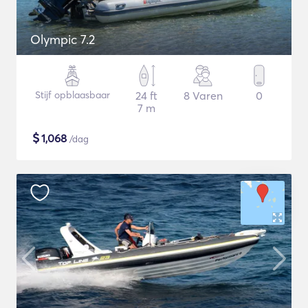
Olympic 7.2
Stijf opblaasbaar
24 ft
8 Varen
0
7 m
$
1,068
/dag