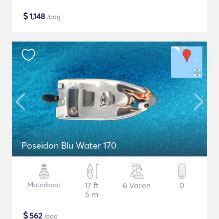
$
1,148
/dag
Poseidon Blu Water 170
Motorboot
17 ft
6 Varen
0
5 m
$
562
/dag