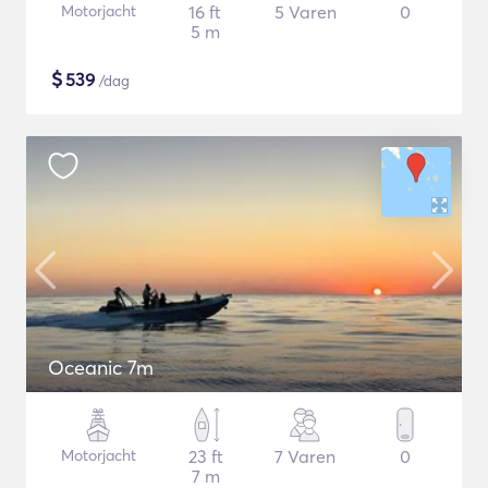
Motorjacht
16 ft
5 Varen
0
5 m
$
539
/dag
Oceanic 7m
Motorjacht
23 ft
7 Varen
0
7 m