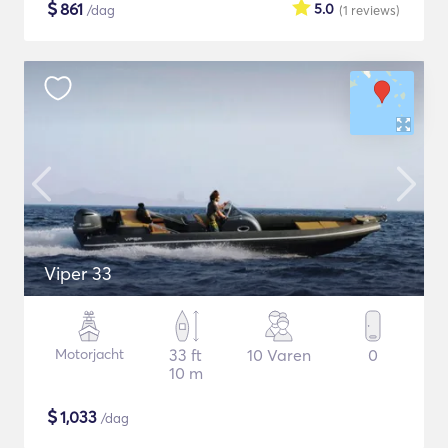
$
861
5.0
/dag
(1
reviews
)
Viper 33
Motorjacht
33 ft
10 Varen
0
10 m
$
1,033
/dag