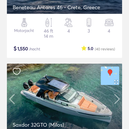
Beneteau Antares 46 - Crete, Greece
Motorjacht
46 ft
4
3
4
14 m
$
1,550
5.0
/nacht
(40
reviews
)
Saxdor 32GTO (Milos)