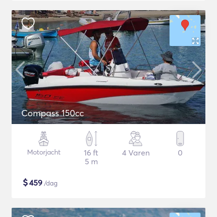
Compass 150cc
Motorjacht
16 ft
4 Varen
0
5 m
$
459
/dag