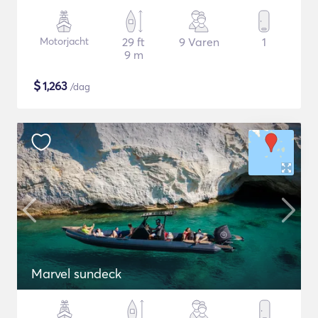
Motorjacht
29 ft
9 Varen
1
9 m
$
1,263
/dag
Marvel sundeck