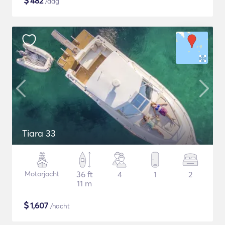
$
482
/dag
Tiara 33
Motorjacht
36 ft
4
1
2
11 m
$
1,607
/nacht