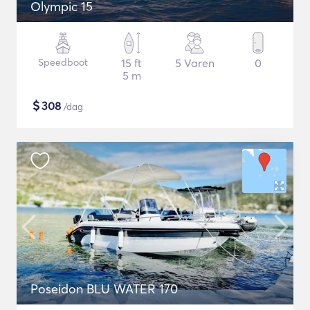
Olympic 15
Speedboot
15 ft
5 Varen
0
5 m
$
308
/dag
Poseidon BLU WATER 170