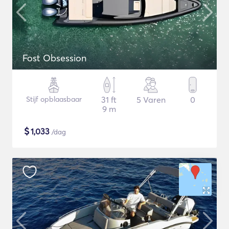
Fost Obsession
Stijf opblaasbaar
31 ft
5 Varen
0
9 m
$
1,033
/dag