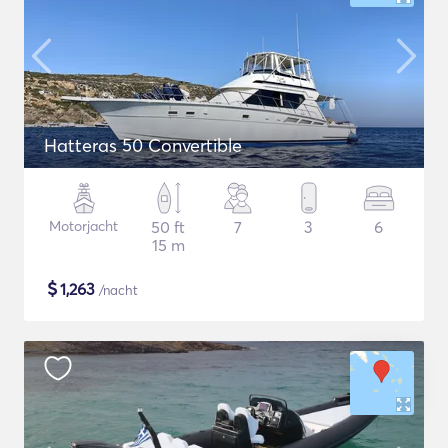
Hatteras 50 Convertible
Motorjacht
50 ft
7
3
6
15 m
$
1,263
/nacht