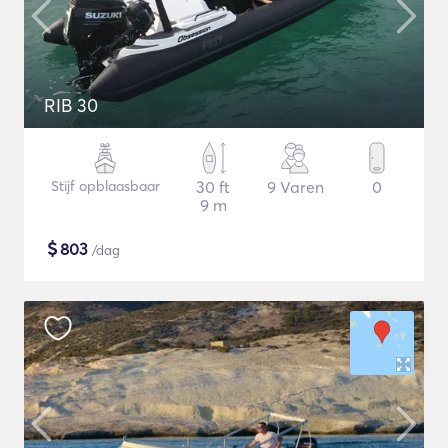
RIB 30
Stijf opblaasbaar
30 ft
9 Varen
0
9 m
$
803
/dag