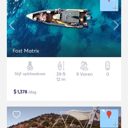
Fost Matrix
Stijf opblaasbaar
39 ft
9 Varen
0
12 m
$
1,378
/dag