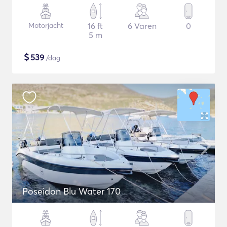
Motorjacht
16 ft
6 Varen
0
5 m
$
539
/dag
Poseidon Blu Water 170