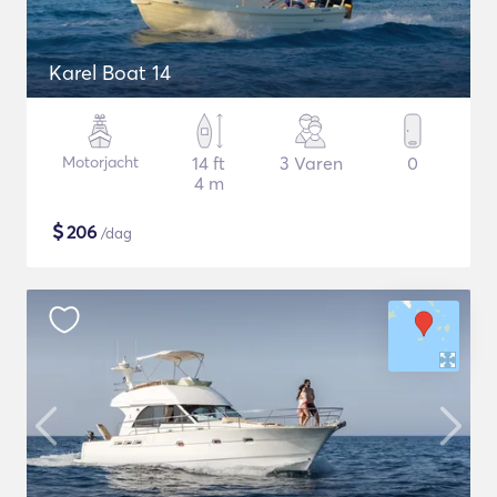
Karel Boat 14
Motorjacht
14 ft
3 Varen
0
4 m
$
206
/dag