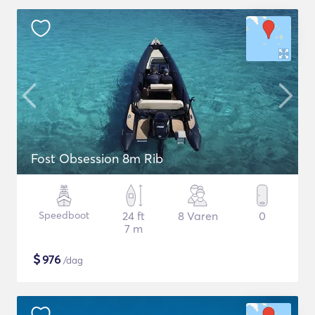
Fost Obsession 8m Rib
Speedboot
24 ft
8 Varen
0
7 m
$
976
/dag