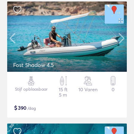
Fost Shadow 4.5
Stijf opblaasbaar
15 ft
10 Varen
0
5 m
$
390
/dag