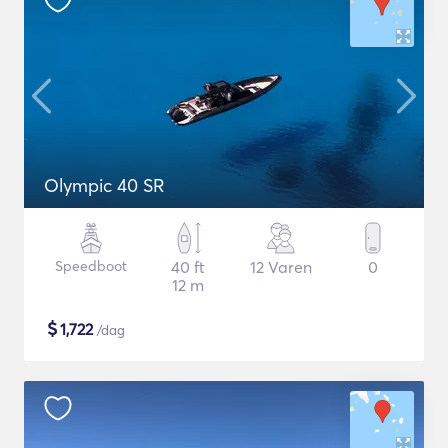
Olympic 40 SR
Speedboot
40 ft
12 Varen
0
12 m
$
1,722
/dag