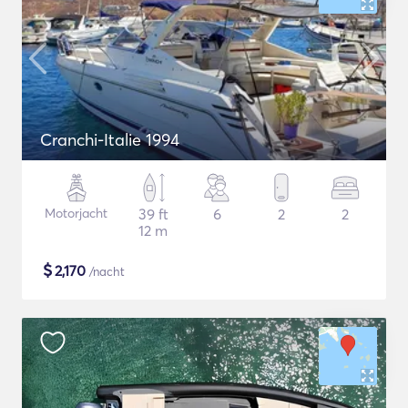
Cranchi-Italie 1994
Motorjacht
39 ft
6
2
2
12 m
$
2,170
/nacht