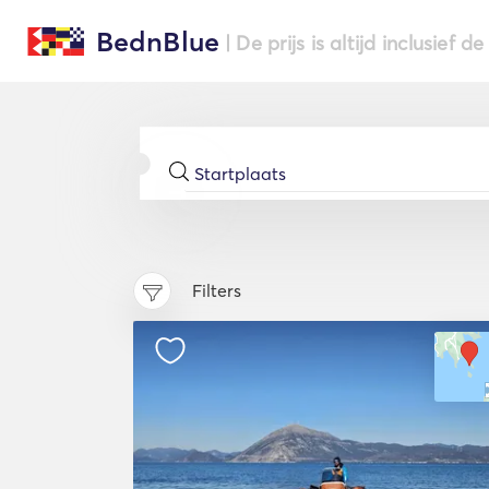
BednBlue
| De prijs is altijd inclusief 
Filters