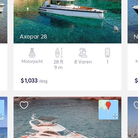
Axopar 28
N
Motorjacht
28 ft
8 Varen
1
M
9 m
$
1,033
/dag