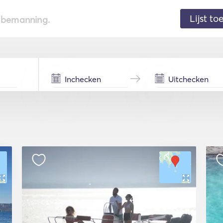
Lijst t
de bemanning.