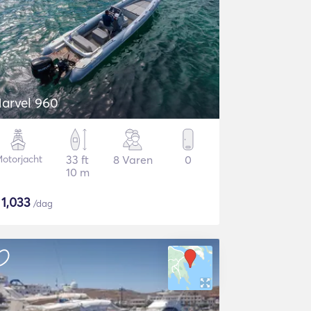
arvel 960
otorjacht
33 ft
8 Varen
0
10 m
$
1,033
/dag