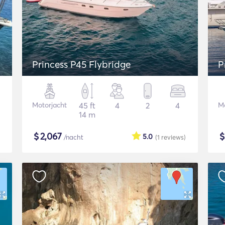
Princess P45 Flybridge
P
Motorjacht
45 ft
4
2
4
Mo
14 m
$
2,067
5.0
/nacht
(1
reviews
)