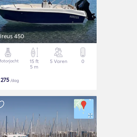
ireus 450
otorjacht
15 ft
5 Varen
0
5 m
$
275
/dag