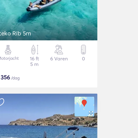
teko Rib 5m
otorjacht
16 ft
6 Varen
0
5 m
$
356
/dag