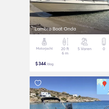
Lambro Boat Onda
Motorjacht
20 ft
5 Varen
0
6 m
$
344
/dag