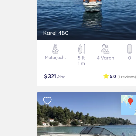
Karel 480
Motorjacht
5 ft
4 Varen
0
1 m
$
321
5.0
/dag
(1
reviews
)