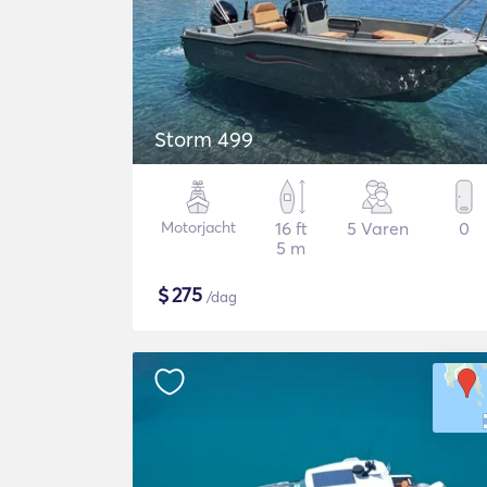
Storm 499
Motorjacht
16 ft
5 Varen
0
5 m
$
275
/dag