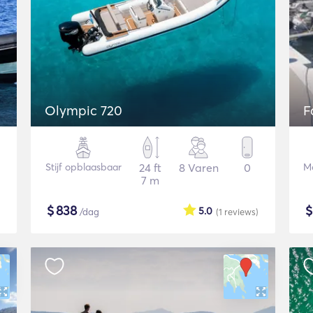
Olympic 720
F
Stijf opblaasbaar
24 ft
8 Varen
0
Mo
7 m
$
838
5.0
/dag
(1
reviews
)