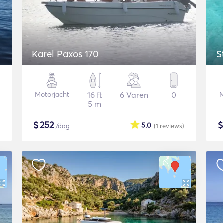
Karel Paxos 170
S
Motorjacht
16 ft
6 Varen
0
M
5 m
$
252
5.0
/dag
(1
reviews
)