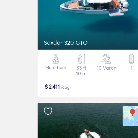
Saxdor 320 GTO
Motorboot
33 ft
10 Varen
1
10 m
$
2,411
/dag