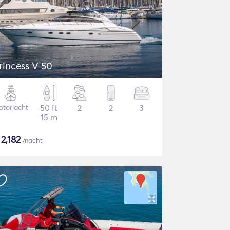
rincess V 50
torjacht
50 ft
2
2
3
15 m
$
2,182
/nacht