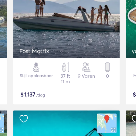
Fost Matrix
y
Stijf opblaasbaar
37 ft
9 Varen
0
M
11 m
$
1,137
/dag