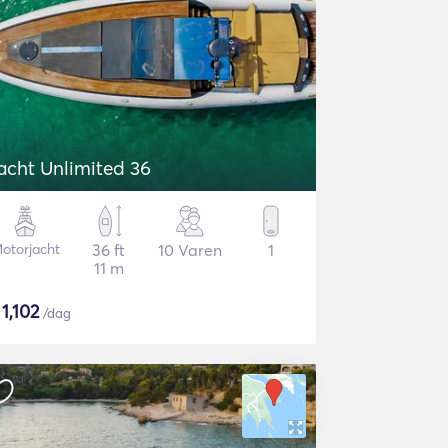
acht Unlimited 36
otorjacht
36 ft
10 Varen
1
11 m
$
1,102
/dag