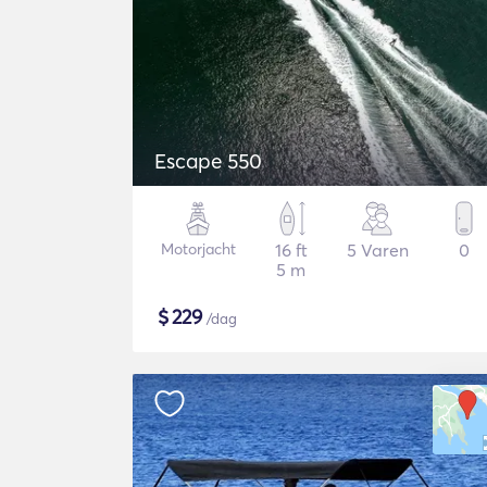
Escape 550
Motorjacht
16 ft
5 Varen
0
5 m
$
229
/dag