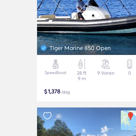
Tiger Marine 850 Open
Speedboot
28 ft
9 Varen
0
9 m
$
1,378
/dag