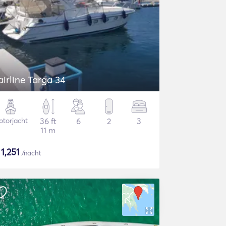
airline Targa 34
torjacht
36 ft
6
2
3
11 m
$
1,251
/nacht