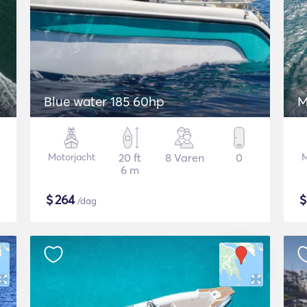
Blue water 185 60hp
M
Motorjacht
20 ft
8 Varen
0
M
6 m
$
264
/dag