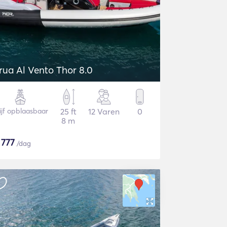
rua Al Vento Thor 8.0
ijf opblaasbaar
25 ft
12 Varen
0
8 m
$
777
/dag