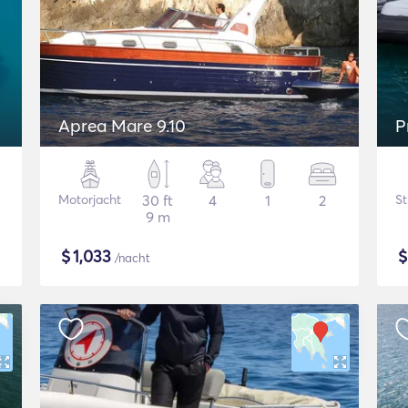
Aprea Mare 9.10
P
Motorjacht
30 ft
4
1
2
St
9 m
$
1,033
/nacht