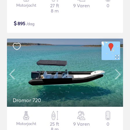
Motorjacht
27 ft
9 Varen
0
8 m
$
895
/dag
Dromor 720
Motorjacht
25 ft
9 Varen
0
8 m