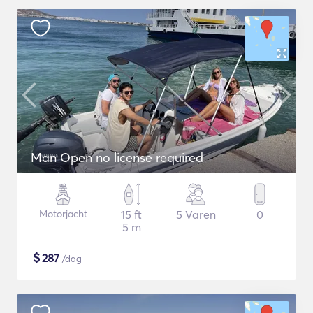
Man Open no license required
Motorjacht
15 ft
5 Varen
0
5 m
$
287
/dag