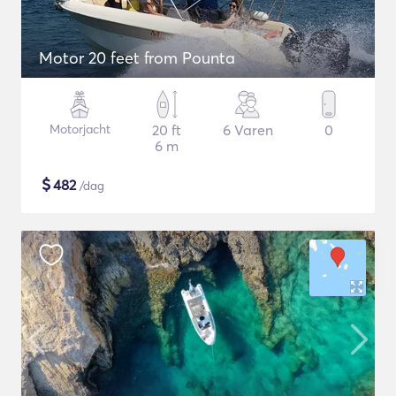
Motor 20 feet from Pounta
Motorjacht
20 ft
6 Varen
0
6 m
$
482
/dag