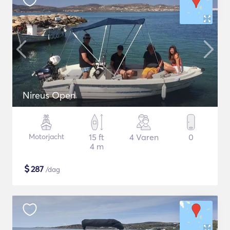
Nireus Open
Motorjacht
15 ft
4 Varen
0
4 m
$
287
/dag