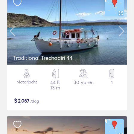
Traditional Trechadiri 44
Motorjacht
44 ft
30 Varen
1
13 m
$
2,067
/dag