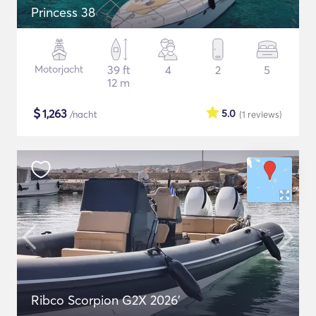
Princess 38
Motorjacht
39 ft
4
2
5
12 m
$
1,263
5.0
/nacht
(1
reviews
)
Ribco Scorpion G2X 2026'