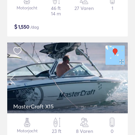
Motorjacht
46 ft
27 Varen
1
14 m
$
1,550
/dag
MasterCraft X15
Motorjacht
23 ft
8 Varen
0