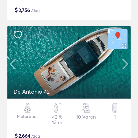
$
2,756
/dag
De Antonio 42
Motorboot
42 ft
10 Varen
1
13 m
$
2,664
/dag