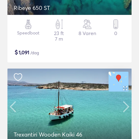
Ribeye 650 ST
Speedboot
23 ft
8 Varen
0
7 m
$
1,091
/dag
Trexantiri Wooden Kaiki 46