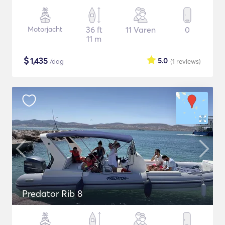
Motorjacht
36 ft
11 Varen
0
11 m
$
1,435
5.0
/dag
(1
reviews
)
Predator Rib 8