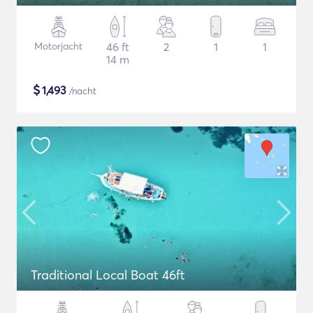
Motorjacht
46 ft
2
1
1
14 m
$
1,493
/nacht
Traditional Local Boat 46ft