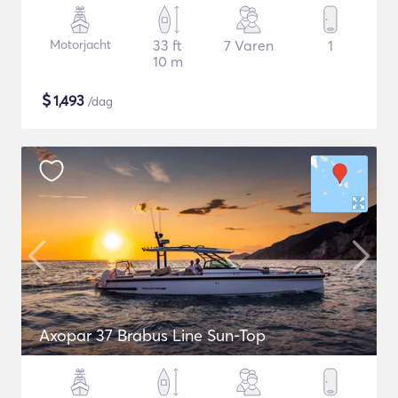
Motorjacht
33 ft
7 Varen
1
10 m
$
1,493
/dag
Axopar 37 Brabus Line Sun-Top