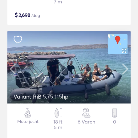
7 m
$
2,698
/dag
Valiant RiB 5.75 115hp
Motorjacht
18 ft
6 Varen
0
5 m