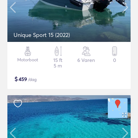
Unique Sport 15 (2022)
Motorboot
15 ft
6 Varen
0
5 m
$
459
/dag