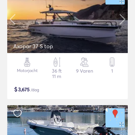
Axopar 37 S top
Motorjacht
36 ft
9 Varen
1
11 m
$
3,675
/dag