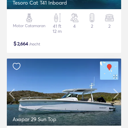
Tesoro Cat T41 Inboard
Motor Catamaran
41 ft
4
2
2
12 m
$
2,664
/nacht
Axopar 29 Sun Top