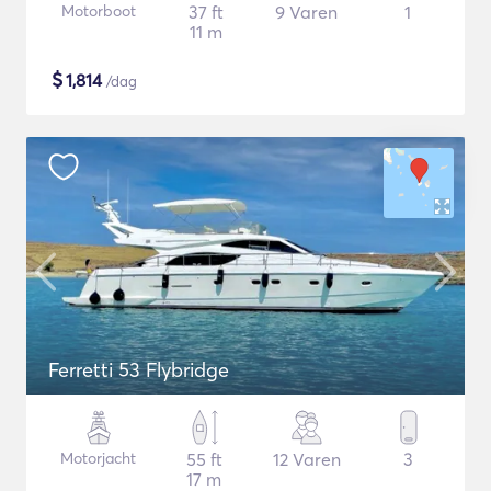
Motorboot
37 ft
9 Varen
1
11 m
$
1,814
/dag
Ferretti 53 Flybridge
Motorjacht
55 ft
12 Varen
3
17 m