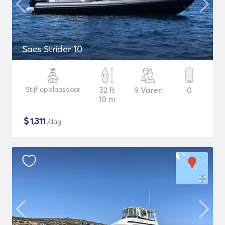
Sacs Strider 10
Stijf opblaasbaar
32 ft
9 Varen
0
10 m
$
1,311
/dag