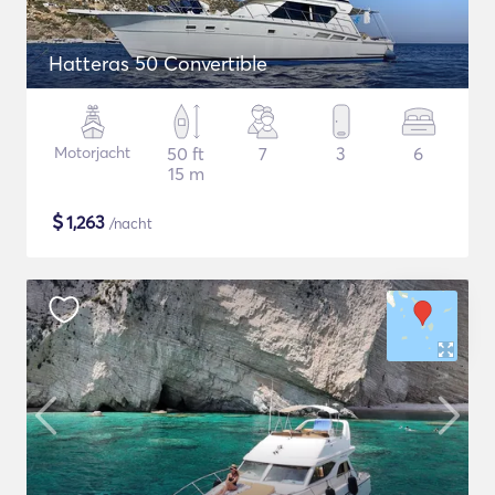
Hatteras 50 Convertible
Motorjacht
50 ft
7
3
6
15 m
$
1,263
/nacht