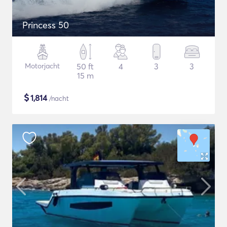
Princess 50
Motorjacht
50 ft
4
3
3
15 m
$
1,814
/nacht