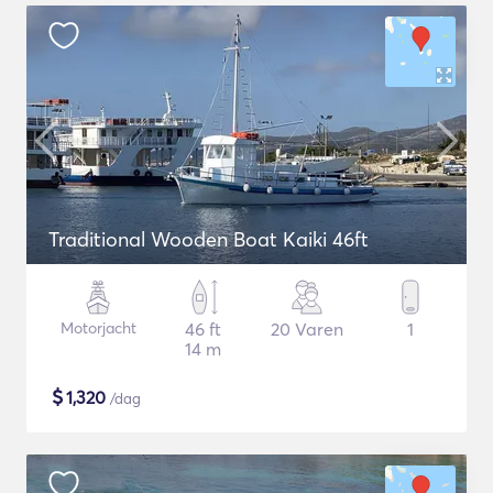
Traditional Wooden Boat Kaiki 46ft
Motorjacht
46 ft
20 Varen
1
14 m
$
1,320
/dag