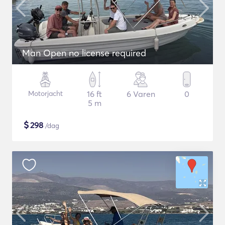
Man Open no license required
Motorjacht
16 ft
6 Varen
0
5 m
$
298
/dag