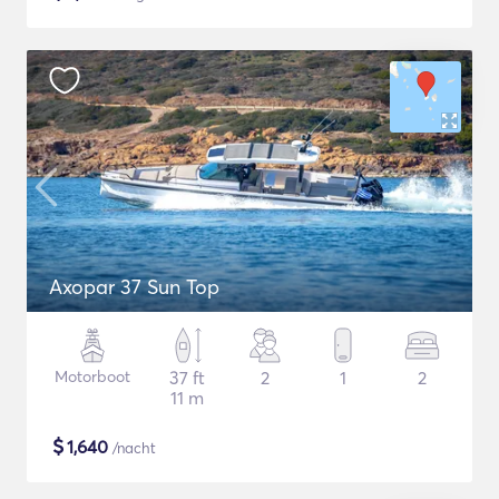
Axopar 37 Sun Top
Motorboot
37 ft
2
1
2
11 m
$
1,640
/nacht