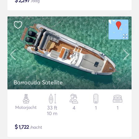
$
2,297
/dag
Barracuda Satellite
Motorjacht
33 ft
4
1
1
10 m
$
1,722
/nacht