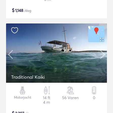
$
1,148
/dag
Traditional Kaiki
Motorjacht
14 ft
56 Varen
0
4 m