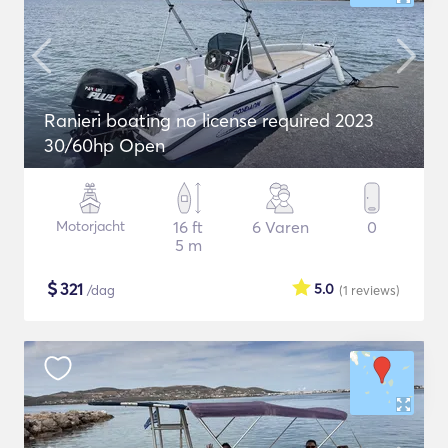
Ranieri boating no license required 2023
30/60hp Open
Motorjacht
16 ft
6 Varen
0
5 m
$
321
5.0
/dag
(1
reviews
)