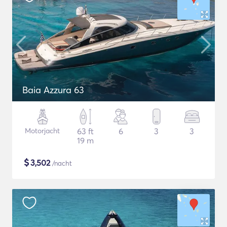
Baia Azzura 63
Motorjacht
63 ft
6
3
3
19 m
$
3,502
/nacht