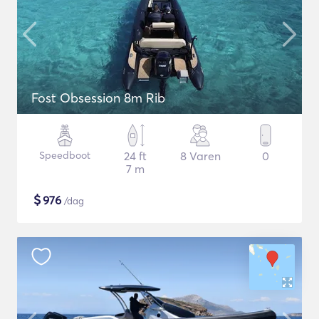
Fost Obsession 8m Rib
Speedboot
24 ft
8 Varen
0
7 m
$
976
/dag