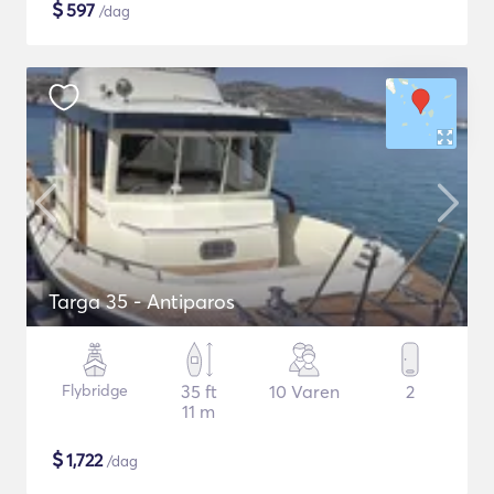
$
597
/dag
Targa 35 - Antiparos
Flybridge
35 ft
10 Varen
2
11 m
$
1,722
/dag