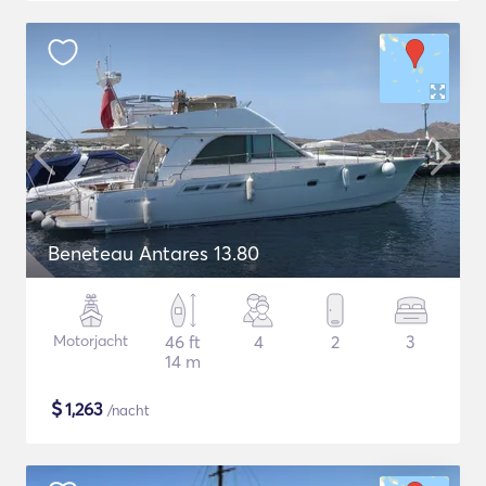
Beneteau Antares 13.80
Motorjacht
46 ft
4
2
3
14 m
$
1,263
/nacht