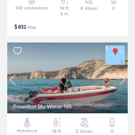
Stijf opblaasbaar
19 ft
8 Varen
0
6 m
$
832
/dag
Poseidon Blu Water 185
Motorboot
18 ft
5 Varen
0