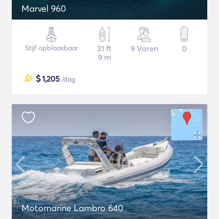
Μarvel 960
Stijf opblaasbaar
31 ft
9 Varen
0
9 m
$
1,205
/dag
Motomarine Lambro 640