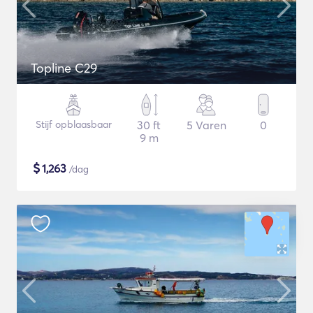
Topline C29
Stijf opblaasbaar
30 ft
5 Varen
0
9 m
$
1,263
/dag