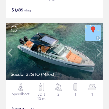
$
1,435
/dag
Saxdor 32GTO (Milos)
Speedboot
32 ft
2
1
1
10 m