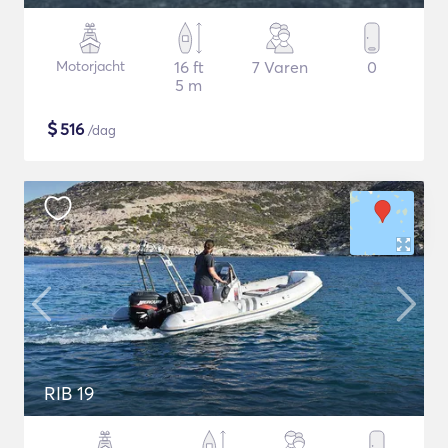
Motorjacht
16 ft
7 Varen
0
5 m
$
516
/dag
RIB 19