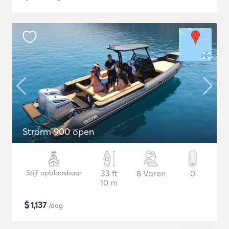
Strorm 900 open
Stijf opblaasbaar
33 ft
8 Varen
0
10 m
$
1,137
/dag