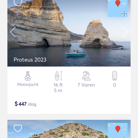
Proteus 2023
Motorjacht
16 ft
7 Varen
0
5 m
$
447
/dag