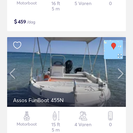
Motorboot
16 ft
5 Varen
0
5 m
$
459
/dag
Assos FunBoat 455N
Motorboot
15 ft
4 Varen
0
5 m