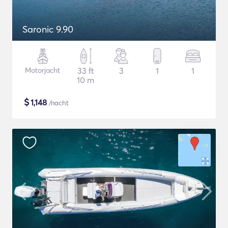
Saronic 9.90
Motorjacht
33 ft
3
1
1
10 m
$
1,148
/nacht