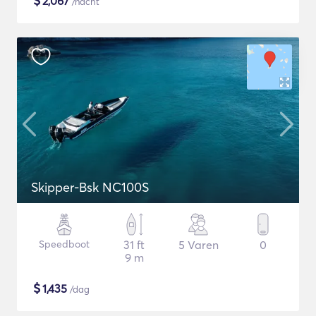
$
2,067
/nacht
Skipper-Bsk NC100S
Speedboot
31 ft
5 Varen
0
9 m
$
1,435
/dag