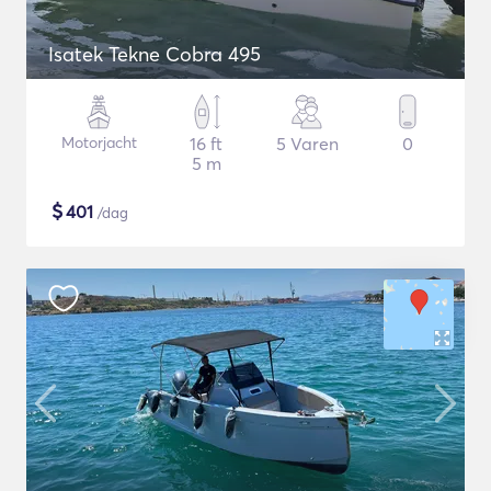
Isatek Tekne Cobra 495
Motorjacht
16 ft
5 Varen
0
5 m
$
401
/dag