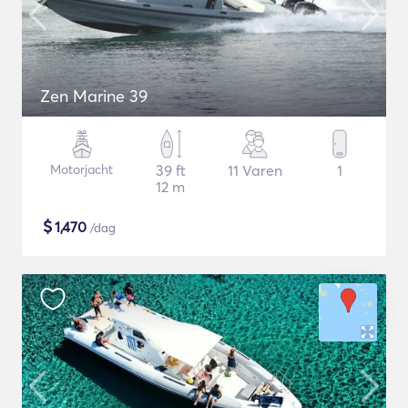
Zen Marine 39
Motorjacht
39 ft
11 Varen
1
12 m
$
1,470
/dag