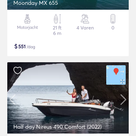
Moonday MX 655
Motorjacht
21 ft
4 Varen
0
6 m
$
551
/dag
Half day Nireus 490 Comfort (2022)