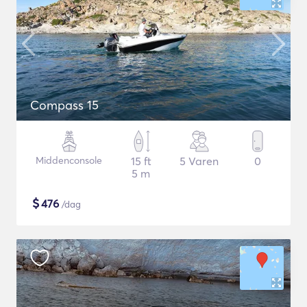
Compass 15
Middenconsole
15 ft
5 Varen
0
5 m
$
476
/dag