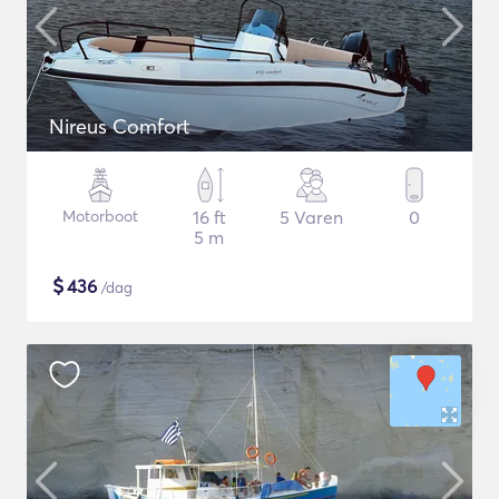
Nireus Comfort
Motorboot
16 ft
5 Varen
0
5 m
$
436
/dag