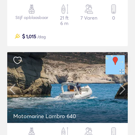
Stijf opblaasbaar
21 ft
7 Varen
0
6 m
$
1,015
/dag
Motomarine Lambro 640