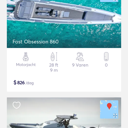
Fost Obsession 860
Motorjacht
28 ft
9 Varen
0
9 m
$
826
/dag