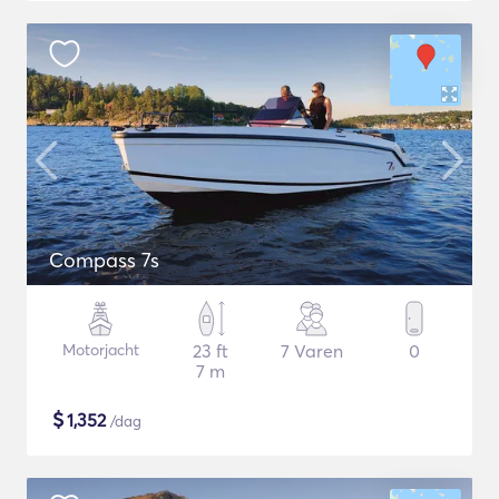
Compass 7s
Motorjacht
23 ft
7 Varen
0
7 m
$
1,352
/dag