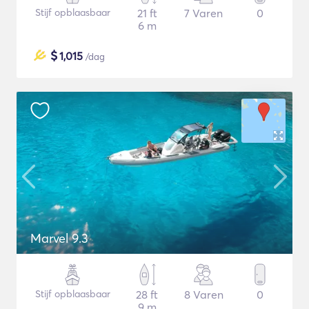
Stijf opblaasbaar
21 ft
7 Varen
0
6 m
$
1,015
/dag
Marvel 9.3
Stijf opblaasbaar
28 ft
8 Varen
0
9 m