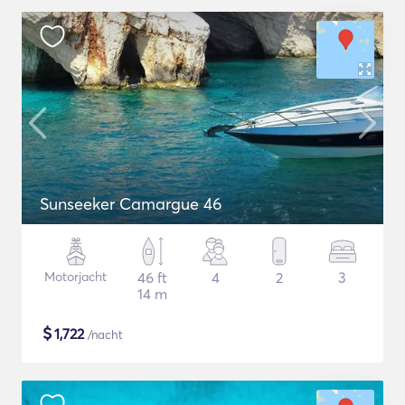
Sunseeker Camargue 46
Motorjacht
46 ft
4
2
3
14 m
$
1,722
/nacht