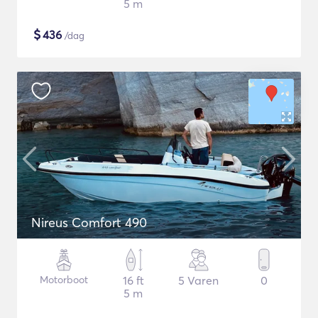
5 m
$
436
/dag
Nireus Comfort 490
Motorboot
16 ft
5 Varen
0
5 m