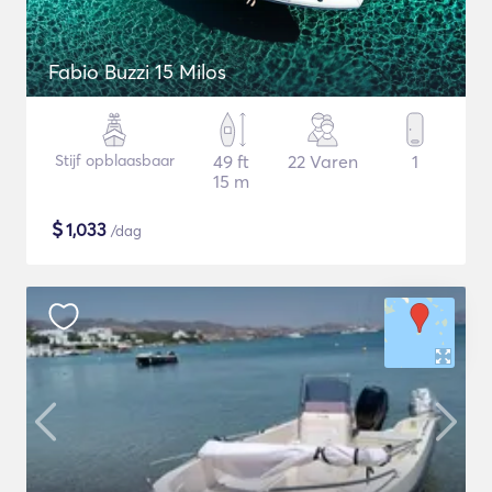
Fabio Buzzi 15 Milos
Stijf opblaasbaar
49 ft
22 Varen
1
15 m
$
1,033
/dag