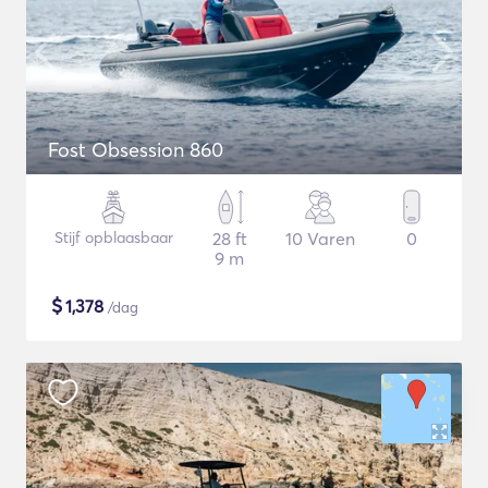
Fost Obsession 860
Stijf opblaasbaar
28 ft
10 Varen
0
9 m
$
1,378
/dag