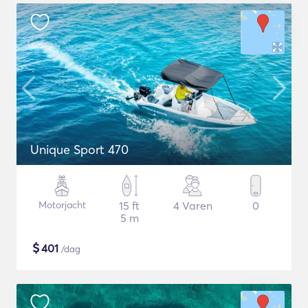
Unique Sport 470
Motorjacht
15 ft
4 Varen
0
5 m
$
401
/dag