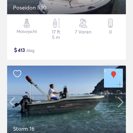
Poseidon 5.10
Motorjacht
17 ft
7 Varen
0
5 m
$
413
/dag
Storm 16