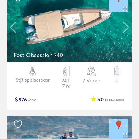
Fost Obsession 740
Stijf opblaasbaar
24 ft
7 Varen
0
7 m
$
976
5.0
/dag
(1
reviews
)