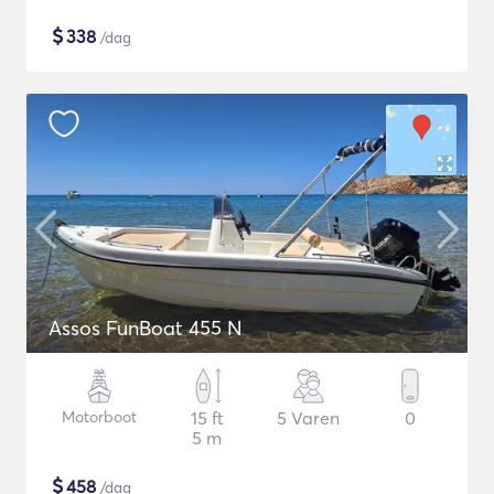
$
338
/dag
Assos FunBoat 455 N
Motorboot
15 ft
5 Varen
0
5 m
$
458
/dag