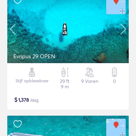
Evripus 29 OPEN
Stijf opblaasbaar
29 ft
9 Varen
0
9 m
$
1,378
/dag