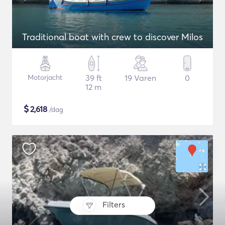
Traditional boat with crew to discover Milos
Motorjacht
39 ft
19 Varen
0
12 m
$
2,618
/dag
Filters