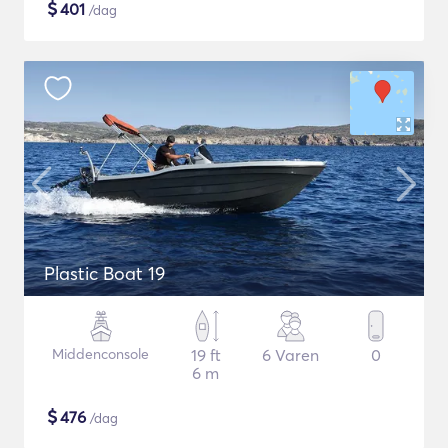
$
401
/dag
Plastic Boat 19
Middenconsole
19 ft
6 Varen
0
6 m
$
476
/dag