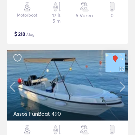
Motorboot
17 ft
5 Varen
0
5 m
$
218
/dag
Assos FunBoat 490