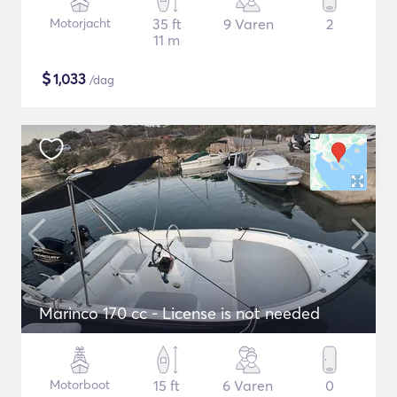
Motorjacht
35 ft
9 Varen
2
11 m
$
1,033
/dag
Marinco 170 cc - License is not needed
Motorboot
15 ft
6 Varen
0