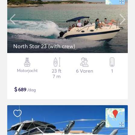
North Star 23 (with crew)
Motorjacht
23 ft
6 Varen
1
7 m
$
689
/dag