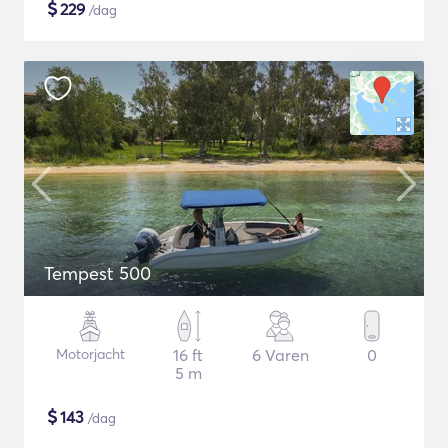
$
229
/dag
Tempest 500
Motorjacht
16 ft
6 Varen
0
5 m
$
143
/dag