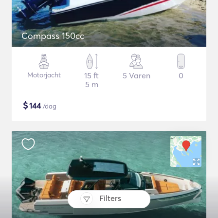
Compass 150cc
Motorjacht
15 ft
5 Varen
0
5 m
$
144
/dag
Filters