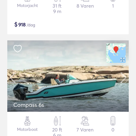
Motorjacht
31 ft
8 Varen
1
9 m
$
918
/dag
Compass 6s
Motorboot
20 ft
7 Varen
0
6 m