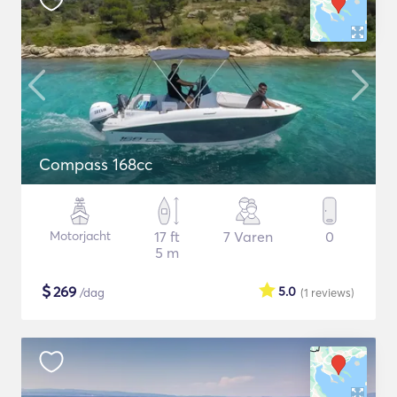
Compass 168cc
Motorjacht
17 ft
7 Varen
0
5 m
$
269
5.0
/dag
(1
reviews
)