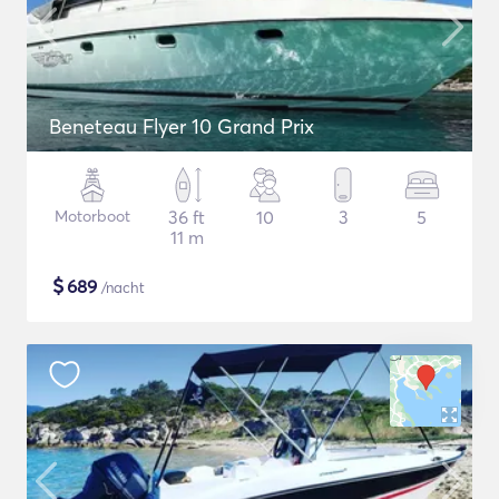
Beneteau Flyer 10 Grand Prix
Motorboot
36 ft
10
3
5
11 m
$
689
/nacht