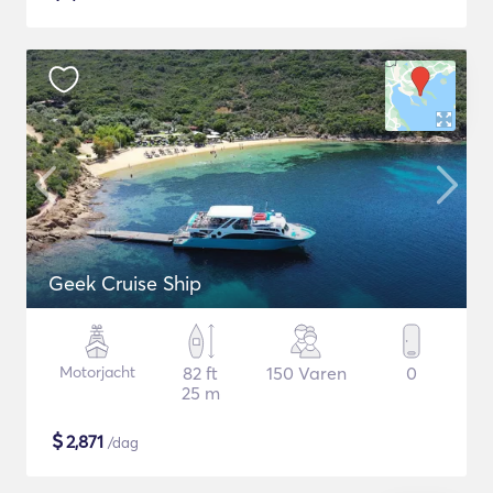
Geek Cruise Ship
Motorjacht
82 ft
150 Varen
0
25 m
$
2,871
/dag