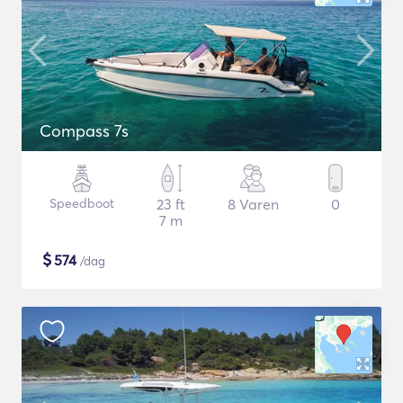
Compass 7s
Speedboot
23 ft
8 Varen
0
7 m
$
574
/dag