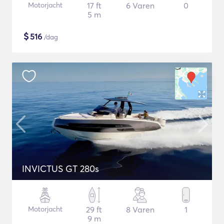
Motorjacht
17 ft
6 Varen
0
5 m
$
516
/dag
INVICTUS GT 280s
Motorjacht
29 ft
8 Varen
1
9 m