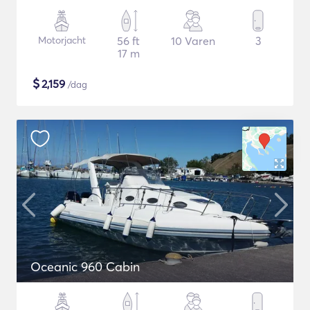
Motorjacht
56 ft
10 Varen
3
17 m
$
2,159
/dag
Oceanic 960 Cabin