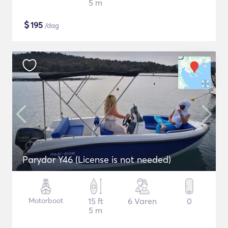
5 m
$
195
/dag
Parydor Y46 (License is not needed)
Motorboot
15 ft
6 Varen
0
5 m