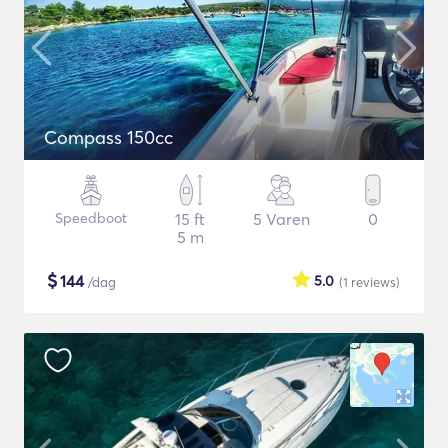
Compass 150cc
Speedboot
15 ft
5 Varen
0
5 m
$
144
5.0
/dag
(1
reviews
)