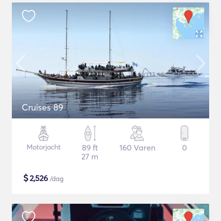
Cruises 89
Motorjacht
89 ft
160 Varen
0
27 m
$
2,526
/dag