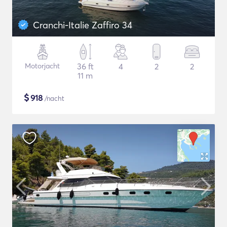
Cranchi-Italie Zaffiro 34
Motorjacht
36 ft
4
2
2
11 m
$
918
/nacht