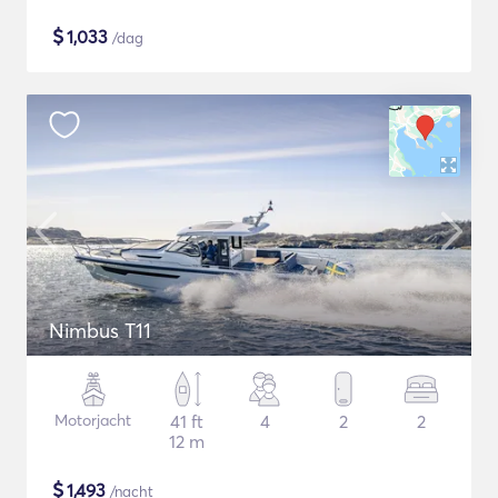
$
1,033
/dag
Nimbus T11
Motorjacht
41 ft
4
2
2
12 m
$
1,493
/nacht