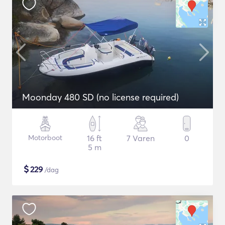
Moonday 480 SD (no license required)
Motorboot
16 ft
7 Varen
0
5 m
$
229
/dag