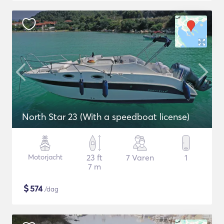
North Star 23 (With a speedboat license)
Motorjacht
23 ft
7 Varen
1
7 m
$
574
/dag