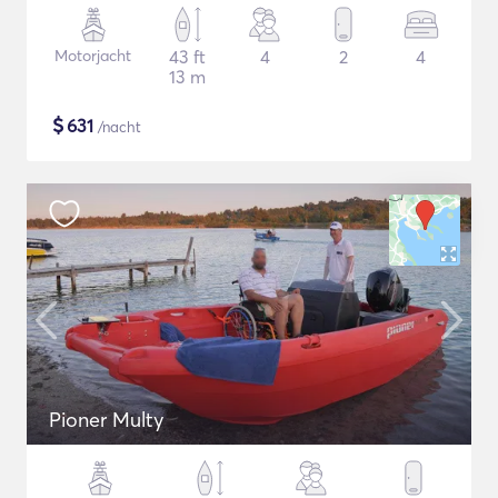
Motorjacht
43 ft
4
2
4
13 m
$
631
/nacht
Pioner Multy