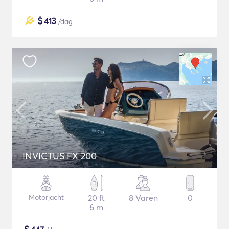
$
413
/dag
INVICTUS FX 200
Motorjacht
20 ft
8 Varen
0
6 m