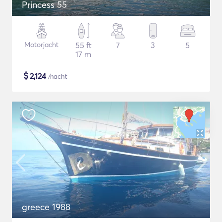
Princess 55
Motorjacht
55 ft
7
3
5
17 m
$
2,124
/nacht
greece 1988