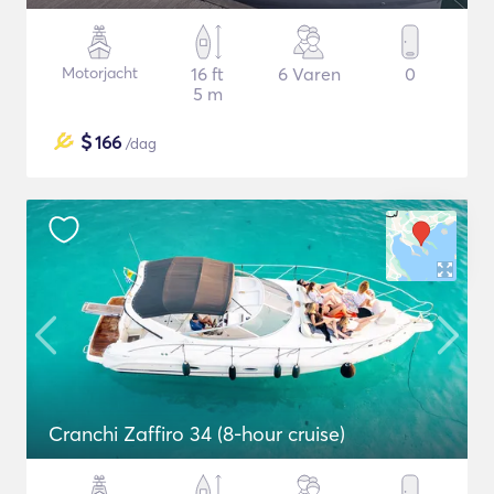
Motorjacht
16 ft
6 Varen
0
5 m
$
166
/dag
Cranchi Zaffiro 34 (8-hour cruise)