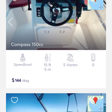
Compass 150cc
Speedboot
15 ft
5 Varen
0
5 m
$
144
/dag