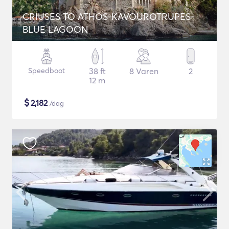
CRIUSES TO ATHOS-KAVOUROTRUPES-
BLUE LAGOON
Speedboot
38 ft
8 Varen
2
12 m
$
2,182
/dag