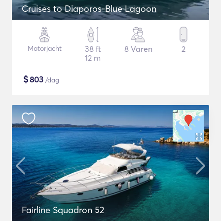
Cruises to Diaporos-Blue Lagoon
Motorjacht
38 ft
8 Varen
2
12 m
$
803
/dag
Fairline Squadron 52