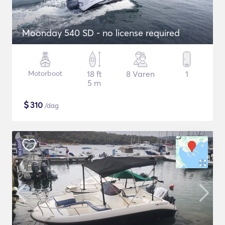
Moonday 540 SD - no license required
Motorboot
18 ft
8 Varen
1
5 m
$
310
/dag