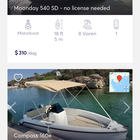
Moonday 540 SD - no license needed
Motorboot
18 ft
8 Varen
1
5 m
$
310
/dag
Compass 160e