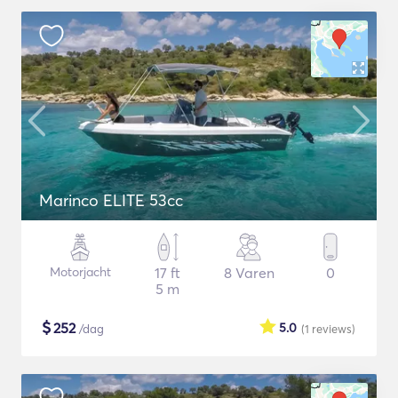
Marinco ELITE 53cc
Motorjacht
17 ft
8 Varen
0
5 m
$
252
5.0
/dag
(1
reviews
)