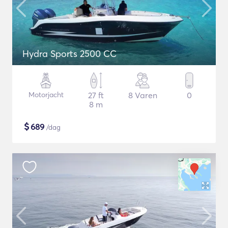
Hydra Sports 2500 CC
Motorjacht
27 ft
8 Varen
0
8 m
$
689
/dag