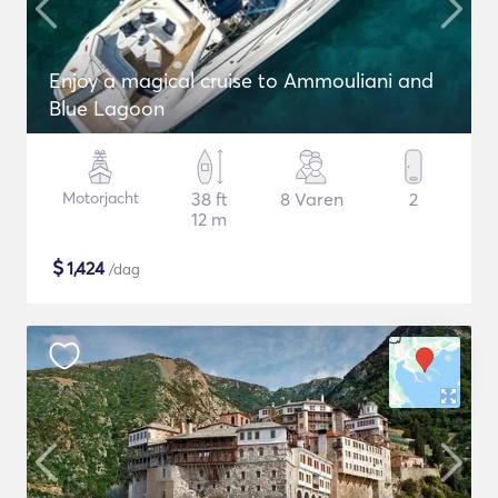
Enjoy a magical cruise to Ammouliani and
Blue Lagoon
Motorjacht
38 ft
8 Varen
2
12 m
$
1,424
/dag