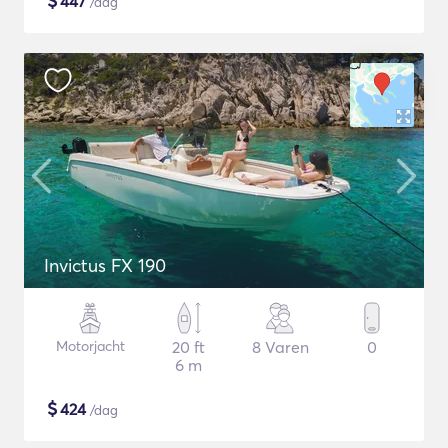
$
447
/dag
Invictus FX 190
Motorjacht
20 ft
8 Varen
0
6 m
$
424
/dag