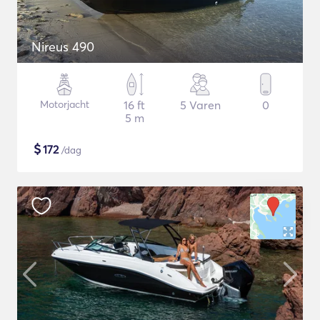
Nireus 490
Motorjacht
16 ft
5 Varen
0
5 m
$
172
/dag