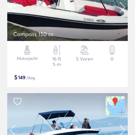
Compass 150 cc
Motorjacht
16 ft
5 Varen
0
5 m
$
149
/dag