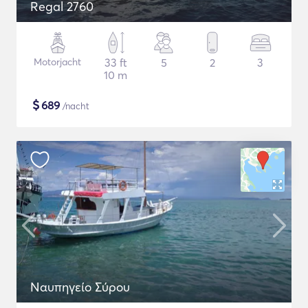
Regal 2760
Motorjacht
33 ft
5
2
3
10 m
$
689
/nacht
Ναυπηγείο Σύρου