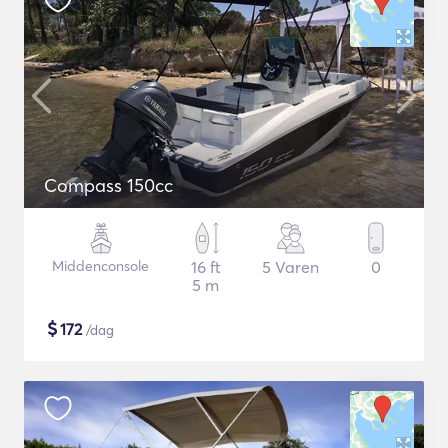
Compass 150cc
Middenconsole
16 ft
5 Varen
0
5 m
$
172
/dag