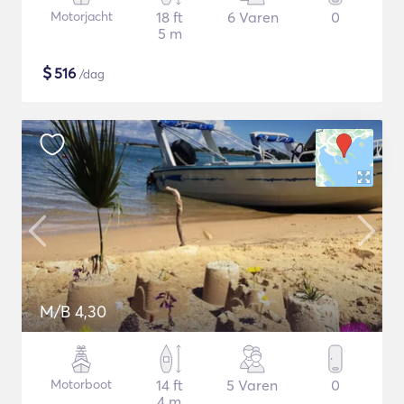
Motorjacht
18 ft
6 Varen
0
5 m
$
516
/dag
M/B 4,30
Motorboot
14 ft
5 Varen
0
4 m