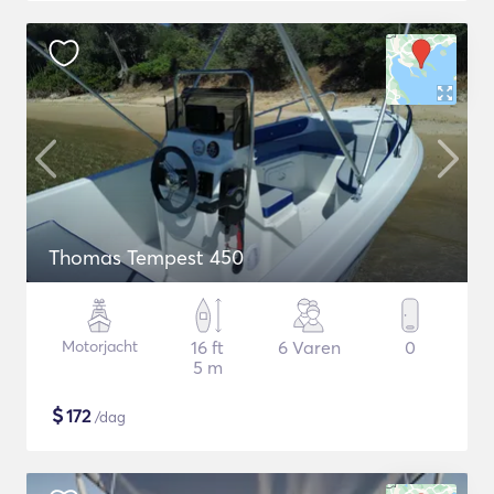
Thomas Tempest 450
Motorjacht
16 ft
6 Varen
0
5 m
$
172
/dag