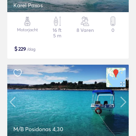
Karel Paxos
Motorjacht
16 ft
8 Varen
0
5 m
$
229
/dag
M/B Posidonas 4,30