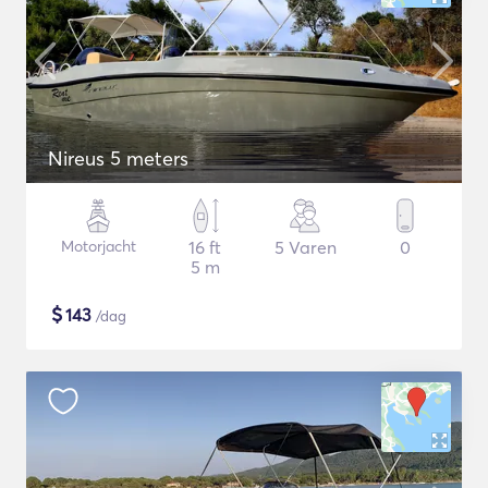
Nireus 5 meters
Motorjacht
16 ft
5 Varen
0
5 m
$
143
/dag