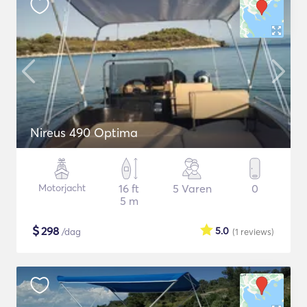
Nireus 490 Optima
Motorjacht
16 ft
5 Varen
0
5 m
$
298
5.0
/dag
(1
reviews
)