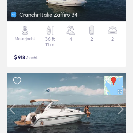
Cranchi-Italie Zaffiro 34
Motorjacht
36 ft
4
2
2
11 m
$
918
/nacht