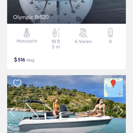
Olympic Br520
Motorjacht
18 ft
6 Varen
0
5 m
$
516
/dag