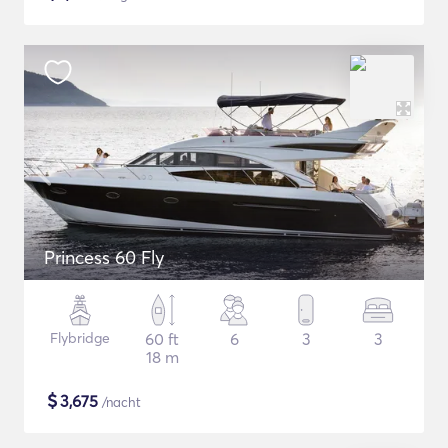
Princess 60 Fly
Flybridge
60 ft
6
3
3
18 m
$
3,675
/nacht