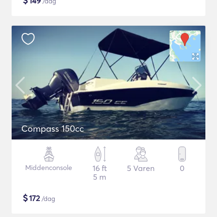
$
149
/dag
Compass 150cc
Middenconsole
16 ft
5 Varen
0
5 m
$
172
/dag