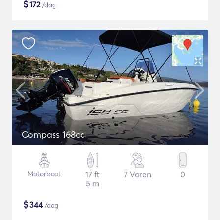
$
172
/dag
Compass 168cc
Motorboot
17 ft
7 Varen
0
5 m
$
344
/dag