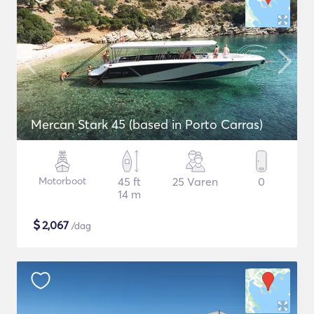
Mercan Stark 45 (based in Porto Carras)
Motorboot
45 ft
25 Varen
0
14 m
$
2,067
/dag