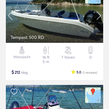
Tempest 500 RD
Motorjacht
16 ft
7 Varen
0
5 m
$
212
5.0
/dag
(1
reviews
)