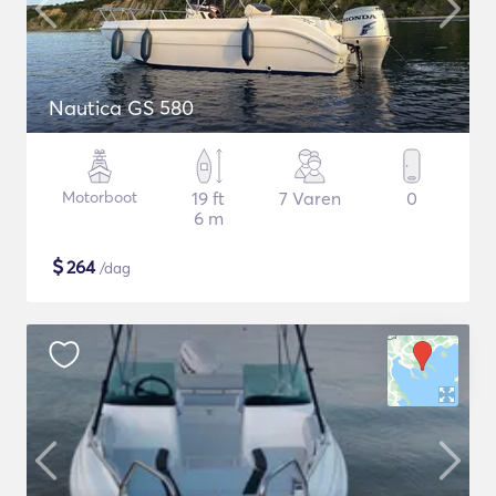
Nautica GS 580
Motorboot
19 ft
7 Varen
0
6 m
$
264
/dag