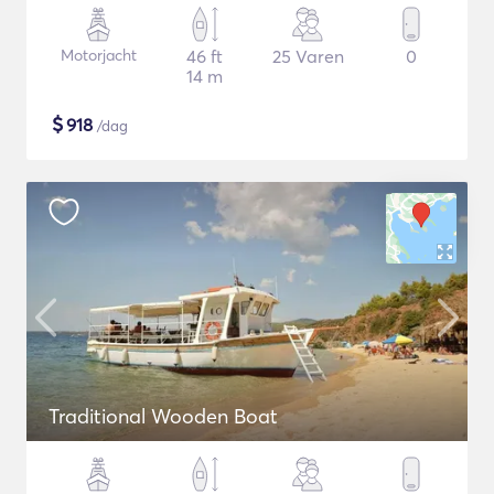
Motorjacht
46 ft
25 Varen
0
14 m
$
918
/dag
Traditional Wooden Boat