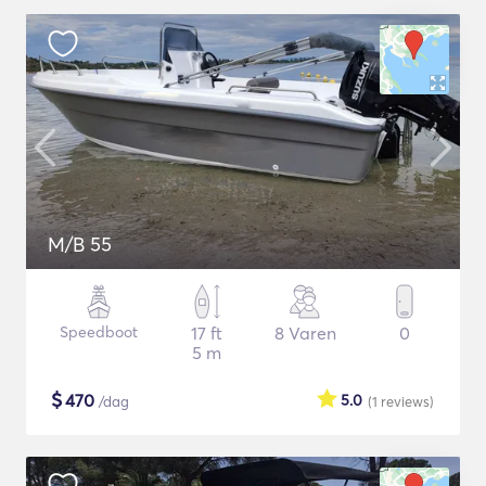
M/B 55
Speedboot
17 ft
8 Varen
0
5 m
$
470
5.0
/dag
(1
reviews
)