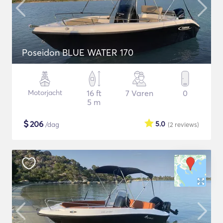
Poseidon BLUE WATER 170
Motorjacht
16 ft
7 Varen
0
5 m
$
206
5.0
/dag
(2
reviews
)