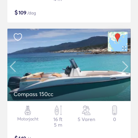
$
109
/dag
Compass 150cc
Motorjacht
16 ft
5 Varen
0
5 m