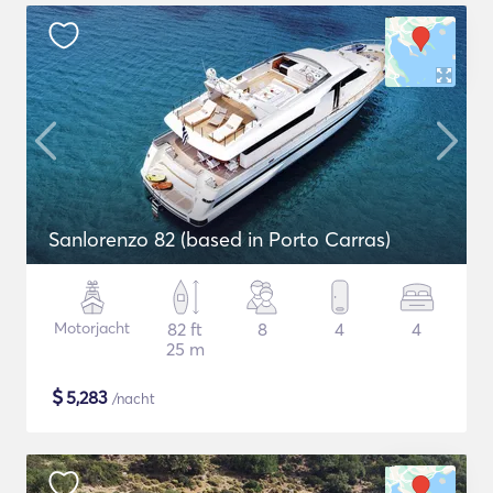
Sanlorenzo 82 (based in Porto Carras)
Motorjacht
82 ft
8
4
4
25 m
$
5,283
/nacht