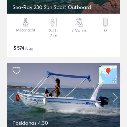
Sea-Ray 230 Sun Sport Outboard
Motorjacht
23 ft
7 Varen
0
7 m
$
574
/dag
Posidonas 4,30