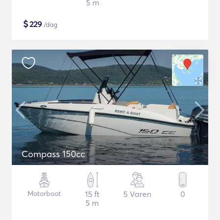
5 m
$
229
/dag
Compass 150cc
Motorboot
15 ft
5 Varen
0
5 m