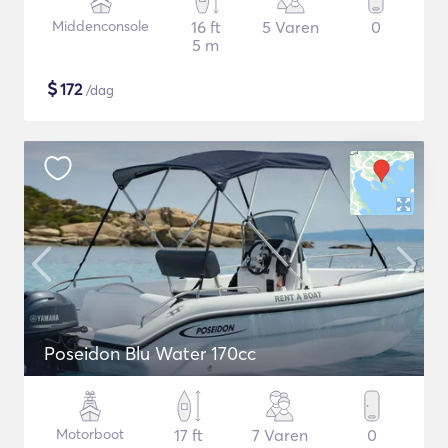
Middenconsole
16 ft
5 Varen
0
5 m
$
172
/dag
Poseidon Blu Water 170cc
Motorboot
17 ft
7 Varen
0