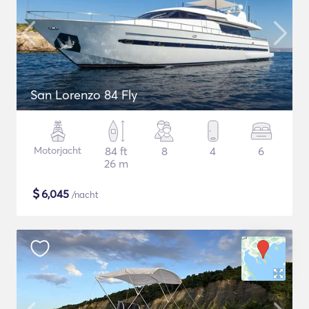
San Lorenzo 84 Fly
Motorjacht
84 ft
8
4
6
26 m
$
6,045
/nacht