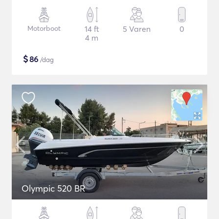
Motorboot
14 ft
5 Varen
0
4 m
$
86
/dag
Olympic 520 BR