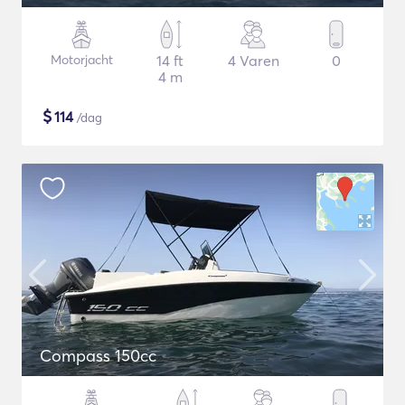
Motorjacht
14 ft
4 Varen
0
4 m
$
114
/dag
Compass 150cc