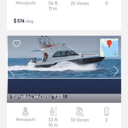
Motorjacht
36 ft
25 Varen
0
11 m
$
574
/dag
benetau antares 9.80
Motorjacht
33 ft
10 Varen
2
10 m