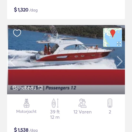
$
1,320
/dag
Beneteau 12
Motorjacht
39 ft
12 Varen
2
12 m
$
1,538
/dag