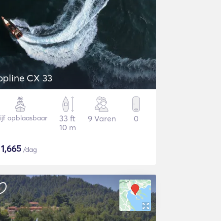
opline CX 33
ijf opblaasbaar
33 ft
9 Varen
0
10 m
$
1,665
/dag