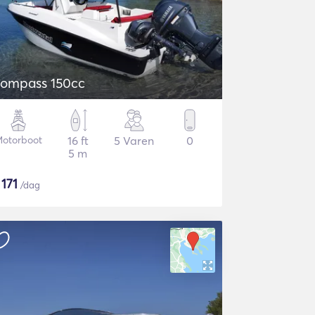
ompass 150cc
otorboot
16 ft
5 Varen
0
5 m
$
171
/dag