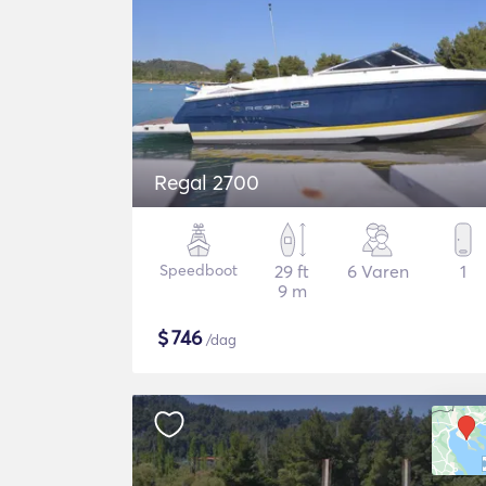
Regal 2700
Speedboot
29 ft
6 Varen
1
9 m
$
746
/dag