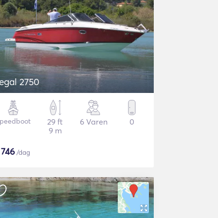
egal 2750
peedboot
29 ft
6 Varen
0
9 m
$
746
/dag