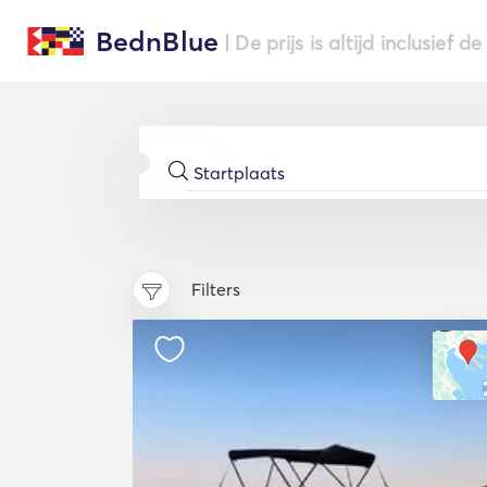
BednBlue
| De prijs is altijd inclusief 
Filters