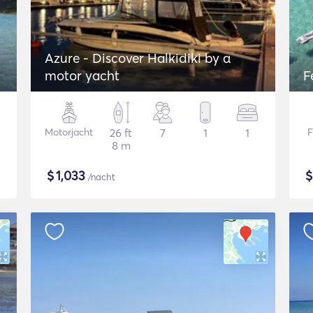
Azure - Discover Halkidiki by α
motor yacht
F
Motorjacht
26 ft
7
1
1
F
8 m
$
1,033
/nacht