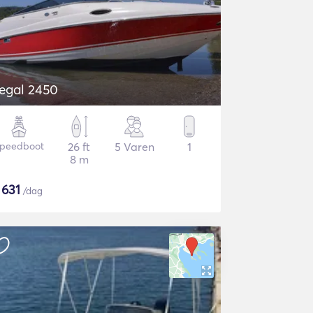
egal 2450
peedboot
26 ft
5 Varen
1
8 m
$
631
/dag