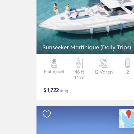
Sunseeker Martinique (Daily Trips)
Motorjacht
46 ft
12 Varen
2
14 m
$
1,722
/dag