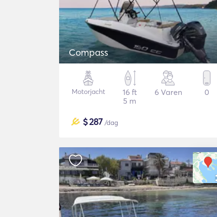
Compass
Motorjacht
16 ft
6 Varen
0
5 m
$
287
/dag