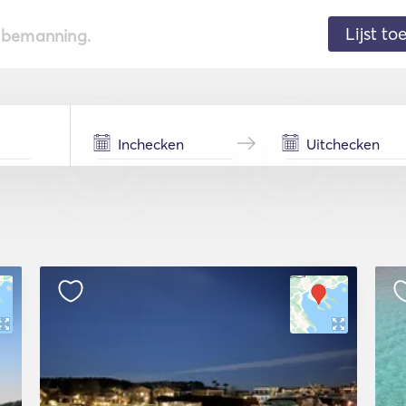
Lijst t
de bemanning.