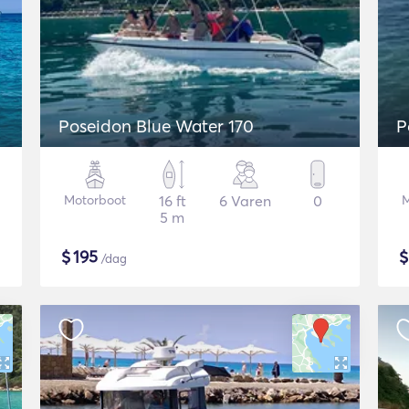
Poseidon Blue Water 170
P
Motorboot
16 ft
6 Varen
0
M
5 m
$
195
/dag