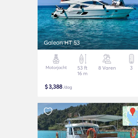
Galeon HT 53
Motorjacht
53 ft
8 Varen
3
16 m
$
3,388
/dag