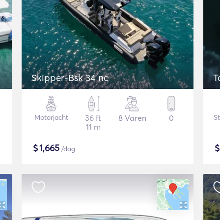
Skipper-Bsk 34 nc
T
Motorjacht
36 ft
8 Varen
0
St
11 m
$
1,665
/dag