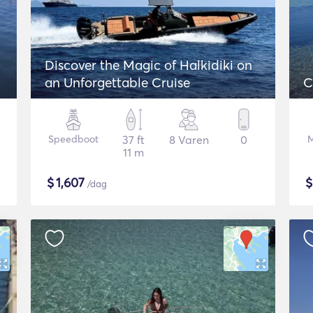
Discover the Magic of Halkidiki on
an Unforgettable Cruise
C
Speedboot
37 ft
8 Varen
0
M
11 m
$
1,607
/dag