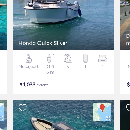
D
Honda Quick Silver
m
Motorjacht
21 ft
6
1
1
M
6 m
$
1,033
/nacht