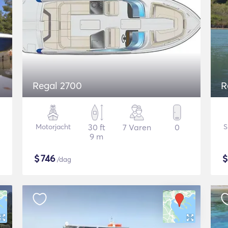
Regal 2700
R
Motorjacht
30 ft
7 Varen
0
S
9 m
$
746
/dag