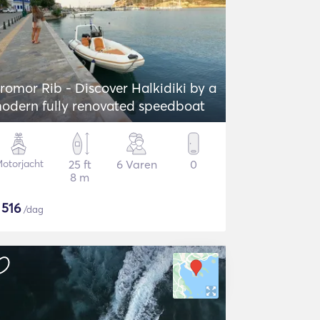
romor Rib - Discover Halkidiki by a
odern fully renovated speedboat
otorjacht
25 ft
6 Varen
0
8 m
$
516
/dag