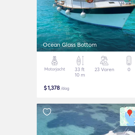
Ocean Glass Bottom
Motorjacht
33 ft
23 Varen
0
10 m
$
1,378
/dag