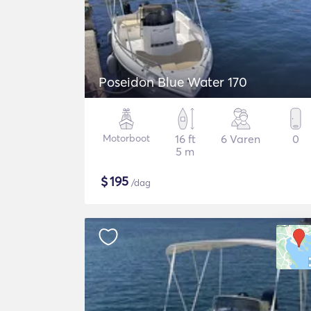
Poseidon Blue Water 170
Motorboot
16 ft
6 Varen
0
5 m
$
195
/dag