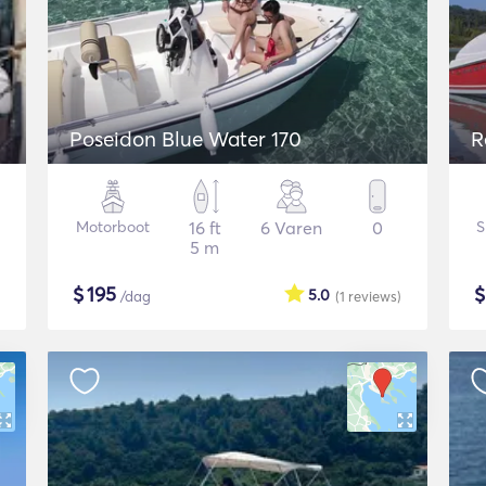
Poseidon Blue Water 170
R
Motorboot
16 ft
6 Varen
0
S
5 m
$
195
5.0
/dag
(1
reviews
)