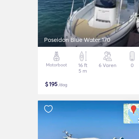
Poseidon Blue Water 170
Motorboot
16 ft
6 Varen
0
5 m
$
195
/dag