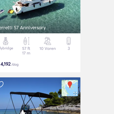
erretti 57 Anniversary
lybridge
57 ft
10 Varen
3
17 m
$
4,192
/dag