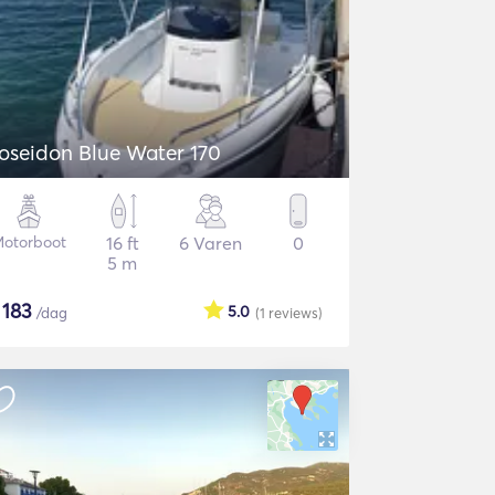
oseidon Blue Water 170
otorboot
16 ft
6 Varen
0
5 m
$
183
5.0
/dag
(1
reviews
)