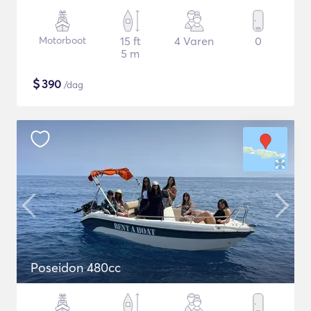
Motorboot
15 ft
4 Varen
0
5 m
$
390
/dag
Poseidon 480cc