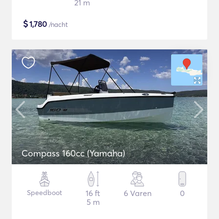
21 m
$
1,780
/nacht
Compass 160cc (Yamaha)
Speedboot
16 ft
6 Varen
0
5 m