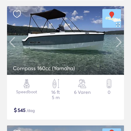
Compass 160cc (Yamaha)
Speedboot
16 ft
6 Varen
0
5 m
$
545
/dag