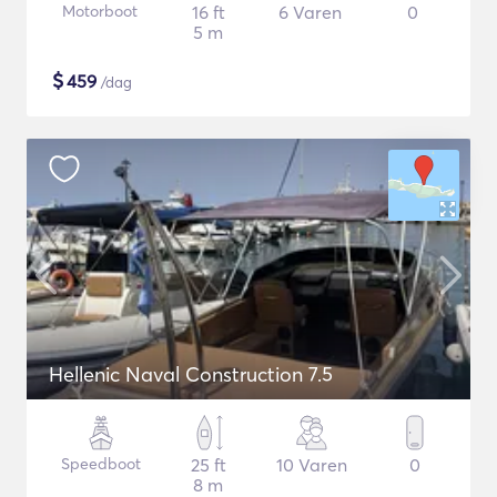
Motorboot
16 ft
6 Varen
0
5 m
$
459
/dag
Hellenic Naval Construction 7.5
Speedboot
25 ft
10 Varen
0
8 m