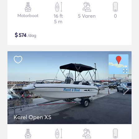
Motorboot
16 ft
5 Varen
0
5 m
$
574
/dag
Karel Open XS