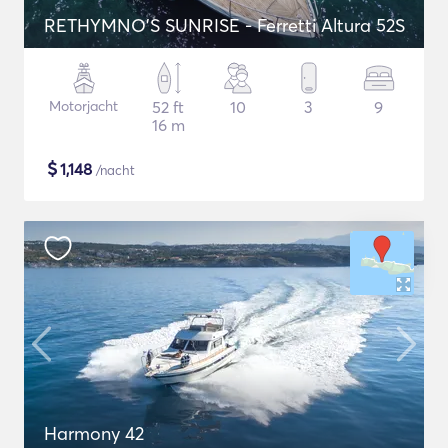
RETHYMNO'S SUNRISE - Ferretti Altura 52S
Motorjacht
52 ft
10
3
9
16 m
$
1,148
/nacht
Harmony 42