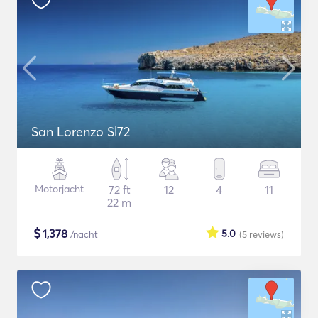
San Lorenzo Sl72
Motorjacht
72 ft
12
4
11
22 m
$
1,378
5.0
/nacht
(5
reviews
)