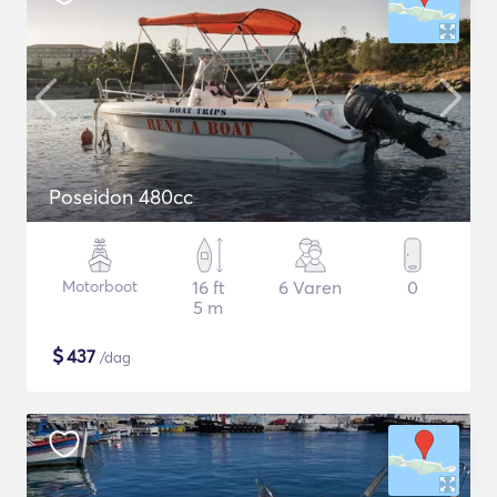
Poseidon 480cc
Motorboot
16 ft
6 Varen
0
5 m
$
437
/dag