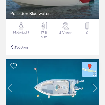
Poseidon Blue water
Motorjacht
17 ft
4 Varen
0
5 m
$
356
/dag