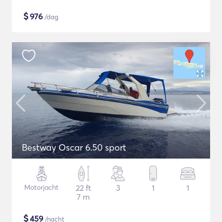
$
976
/dag
Bestway Oscar 6.50 sport
Motorjacht
22 ft
3
1
1
7 m
$
459
/nacht