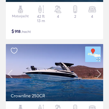
Motorjacht
42 ft
4
2
4
13 m
$
918
/nacht
Crownline 250CR