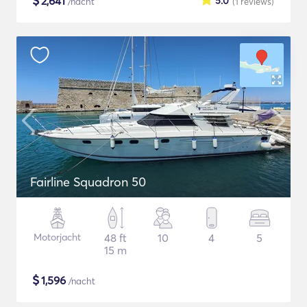
$
2,641
5.0
/nacht
(1
reviews
)
Fairline Squadron 50
Motorjacht
48 ft
10
4
5
15 m
$
1,596
/nacht