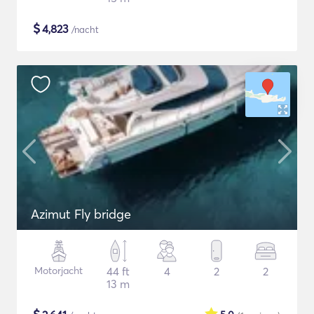
$
4,823
/nacht
Azimut Fly bridge
Motorjacht
44 ft
4
2
2
13 m