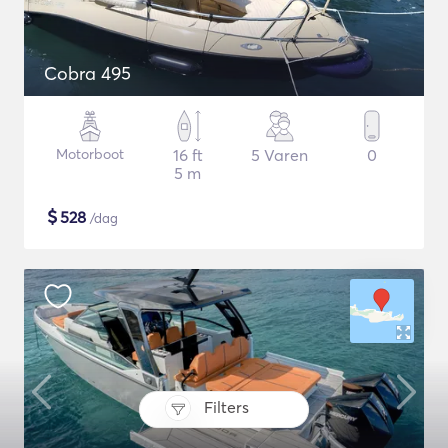
Cobra 495
Motorboot
16 ft
5 Varen
0
5 m
$
528
/dag
Filters