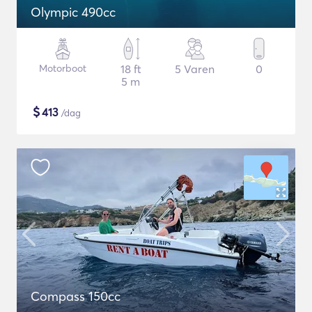
Olympic 490cc
Motorboot
18 ft
5 Varen
0
5 m
$
413
/dag
Compass 150cc