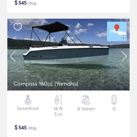
$
545
/dag
Compass 160cc (Yamaha)
Speedboot
16 ft
6 Varen
0
5 m
$
545
/dag