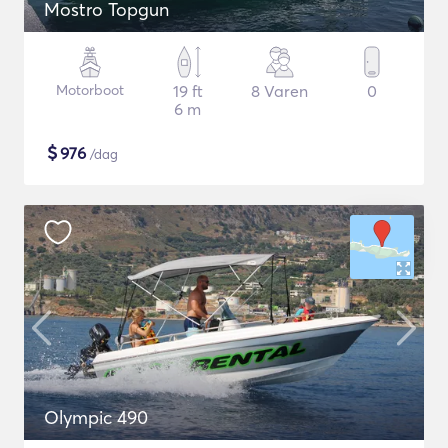
Mostro Topgun
Motorboot
19 ft
8 Varen
0
6 m
$
976
/dag
Olympic 490