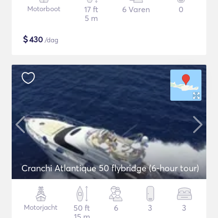
Motorboot
17 ft
6 Varen
0
5 m
$
430
/dag
Cranchi Atlantique 50 flybridge (6-hour tour)
Motorjacht
50 ft
6
3
3
15 m