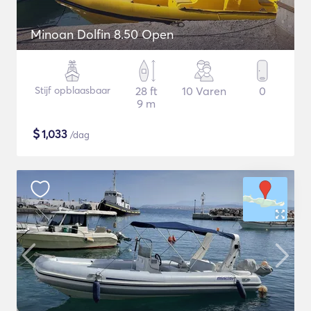
Minoan Dolfin 8.50 Open
Stijf opblaasbaar
28 ft
10 Varen
0
9 m
$
1,033
/dag