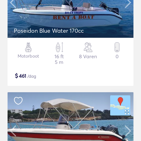
Poseidon Blue Water 170cc
Motorboot
16 ft
8 Varen
0
5 m
$
461
/dag