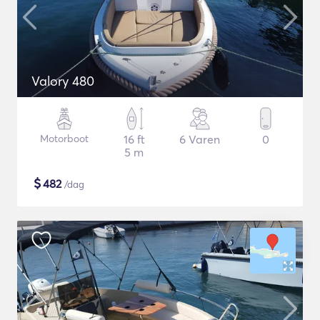
Valory 480
Motorboot
16 ft
6 Varen
0
5 m
$
482
/dag