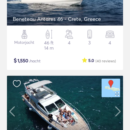
Beneteau Antares 46 - Crete, Greece
Motorjacht
46 ft
4
3
4
14 m
$
1,550
5.0
/nacht
(40
reviews
)