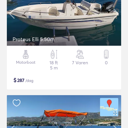
Proteus Elli 5.50m
Motorboot
18 ft
7 Varen
0
5 m
$
287
/dag