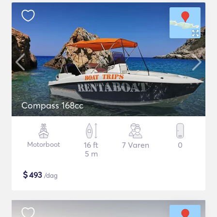
Compass 168cc
Motorboot
16 ft
7 Varen
0
5 m
$
493
/dag