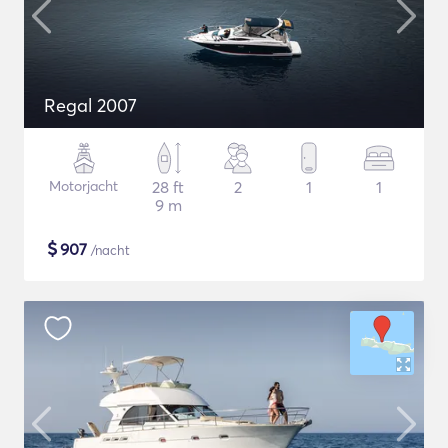
Regal 2007
Motorjacht
28 ft
2
1
1
9 m
$
907
/nacht