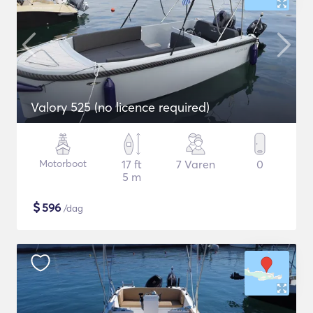
Valory 525 (no licence required)
Motorboot
17 ft
7 Varen
0
5 m
$
596
/dag