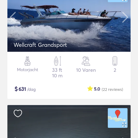
Wellcraft Grandsport
Motorjacht
33 ft
10 Varen
2
10 m
$
631
5.0
/dag
(22
reviews
)