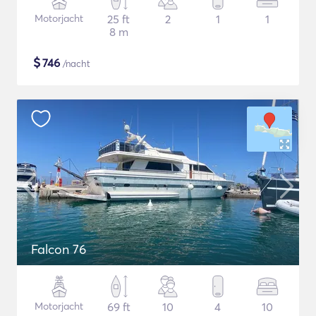
Motorjacht
25 ft
2
1
1
8 m
$
746
/nacht
Falcon 76
Motorjacht
69 ft
10
4
10