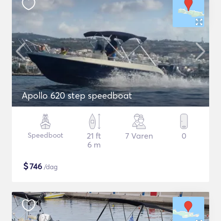
Apollo 620 step speedboat
Speedboot
21 ft
7 Varen
0
6 m
$
746
/dag