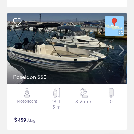
Poseidon 550
Motorjacht
18 ft
8 Varen
0
5 m
$
459
/dag