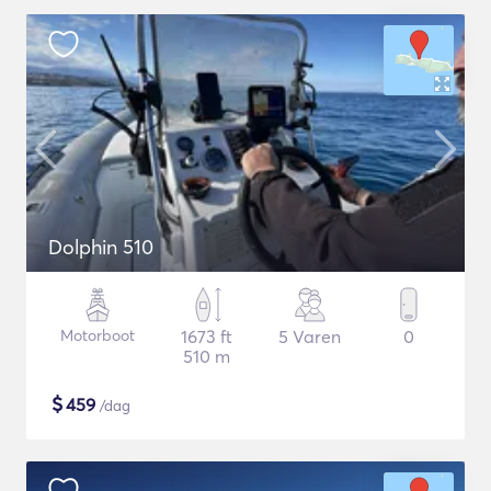
Dolphin 510
Motorboot
1673 ft
5 Varen
0
510 m
$
459
/dag