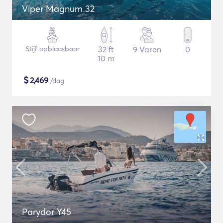
Viper Magnum 32
Stijf opblaasbaar
32 ft
9 Varen
0
10 m
$
2,469
/dag
Parydor Y45