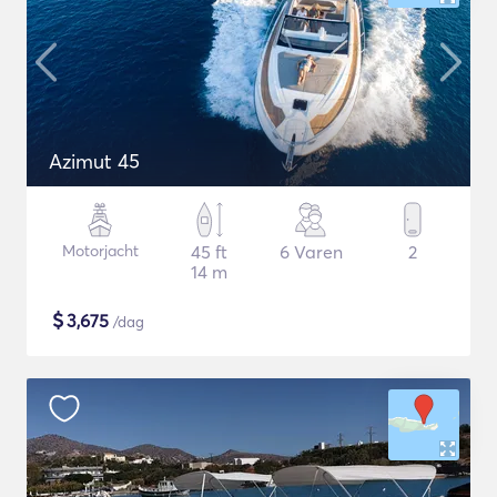
Azimut 45
Motorjacht
45 ft
6 Varen
2
14 m
$
3,675
/dag