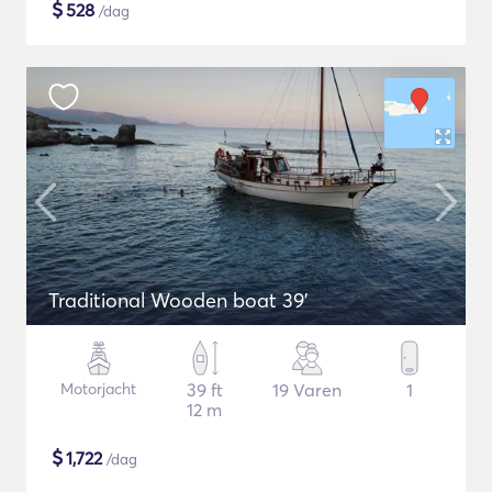
$
528
/dag
Traditional Wooden boat 39'
Motorjacht
39 ft
19 Varen
1
12 m
$
1,722
/dag