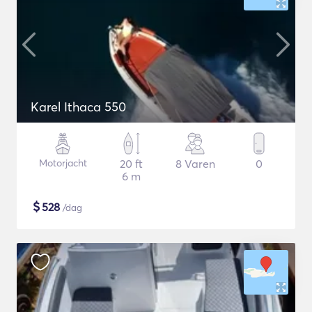
Karel Ithaca 550
Motorjacht
20 ft
8 Varen
0
6 m
$
528
/dag