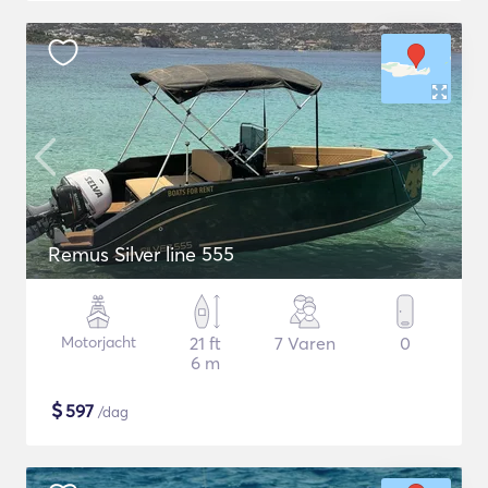
Remus Silver line 555
Motorjacht
21 ft
7 Varen
0
6 m
$
597
/dag