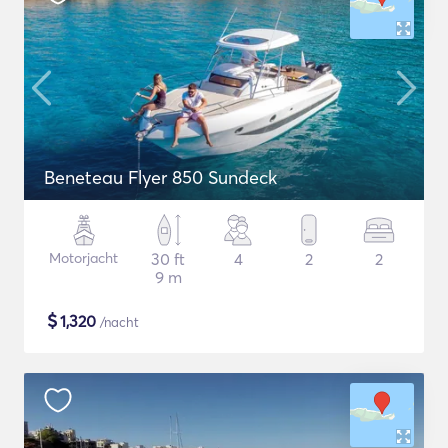
Beneteau Flyer 850 Sundeck
Motorjacht
30 ft
4
2
2
9 m
$
1,320
/nacht