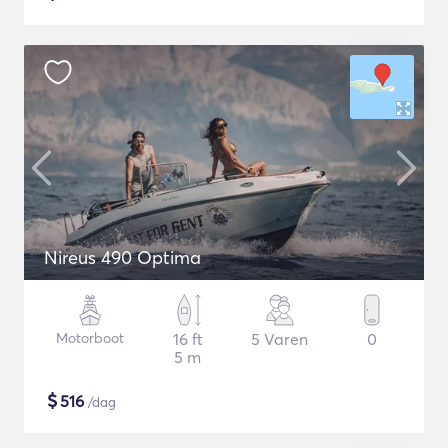
Nireus 490 Optima
Motorboot
16 ft
5 Varen
0
5 m
$
516
/dag