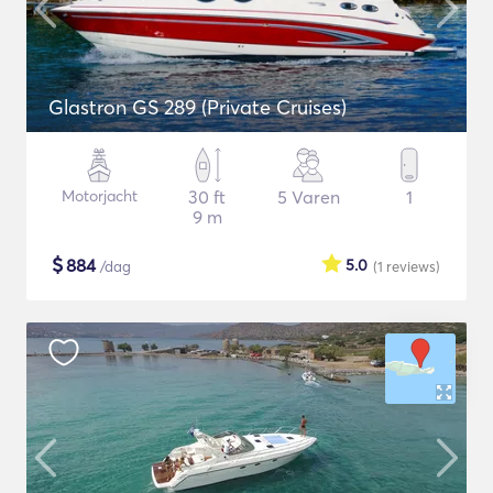
Glastron GS 289 (Private Cruises)
Motorjacht
30 ft
5 Varen
1
9 m
$
884
5.0
/dag
(1
reviews
)