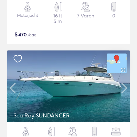
Motorjacht
16 ft
7 Varen
0
5 m
$
470
/dag
Sea Ray SUNDANCER