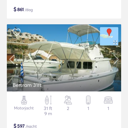
$
861
/dag
Bertram 31ft
Motorjacht
31 ft
2
1
1
9 m
$
597
/nacht