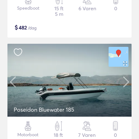
Speedboot
15 ft
6 Varen
0
5 m
$
482
/dag
Poseidon Bluewater 185
Motorboot
18 ft
7 Varen
0