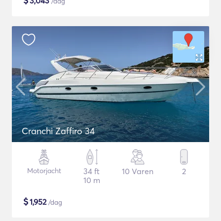
$
3,043
/dag
Cranchi Zaffiro 34
Motorjacht
34 ft
10 Varen
2
10 m
$
1,952
/dag