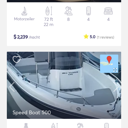
Motorzeiler
72 ft
8
4
4
22 m
$
2,239
5.0
/nacht
(1
reviews
)
Speed Boat 500