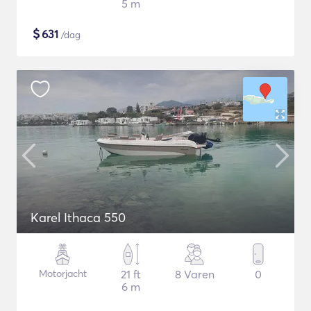
5 m
$
631
/dag
Karel Ithaca 550
Motorjacht
21 ft
8 Varen
0
6 m