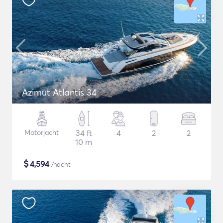
Azimut Atlantis 34
Motorjacht
34 ft
4
2
2
10 m
$
4,594
/nacht