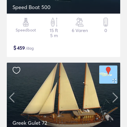
Speed Boat 500
Speedboot
15 ft
6 Varen
0
5 m
$
459
/dag
Greek Gulet 72