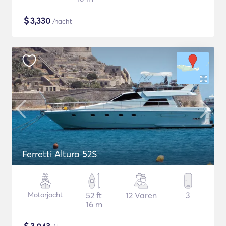
$
3,330
/nacht
Ferretti Altura 52S
Motorjacht
52 ft
12 Varen
3
16 m