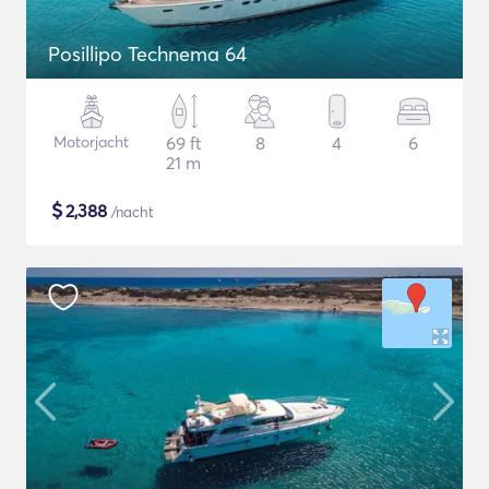
Posillipo Technema 64
Motorjacht
69 ft
8
4
6
21 m
$
2,388
/nacht