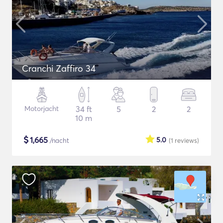
Cranchi Zaffiro 34
Motorjacht
34 ft
5
2
2
10 m
$
1,665
5.0
/nacht
(1
reviews
)