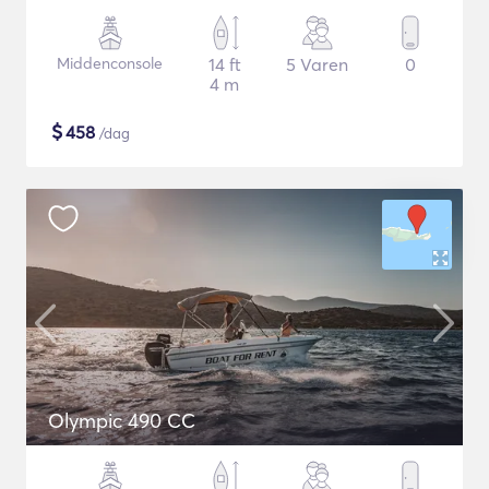
Middenconsole
14 ft
5 Varen
0
4 m
$
458
/dag
Olympic 490 CC