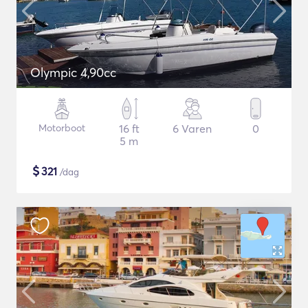
Olympic 4,90cc
Motorboot
16 ft
6 Varen
0
5 m
$
321
/dag