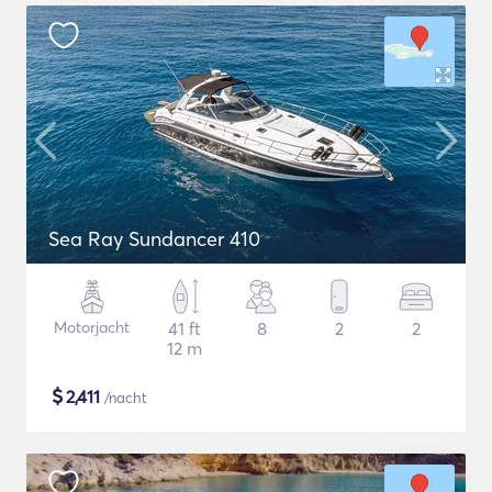
Sea Ray Sundancer 410
Motorjacht
41 ft
8
2
2
12 m
$
2,411
/nacht