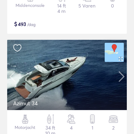
Middenconsole
14 ft
5 Varen
0
4 m
$
493
/dag
Azimut 34
Motorjacht
34 ft
4
1
2
10 m