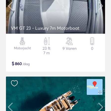
VM GT 23 - Luxury 7m Motorboat
Motorjacht
23 ft
9 Varen
0
7 m
$
860
/dag