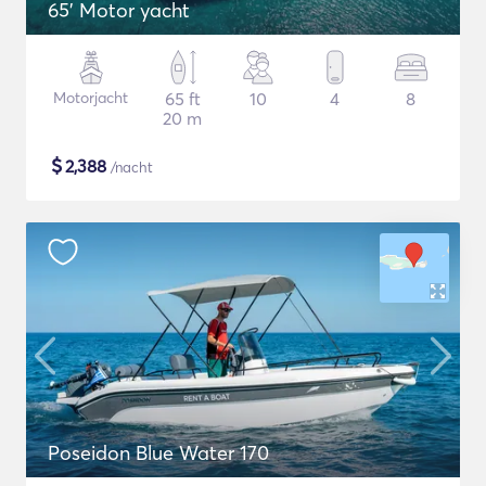
65' Motor yacht
Motorjacht
65 ft
10
4
8
20 m
$
2,388
/nacht
Poseidon Blue Water 170