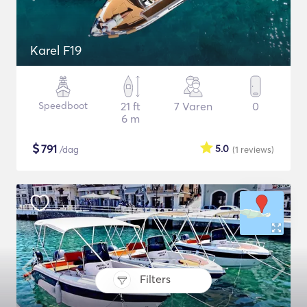
Karel F19
Speedboot
21 ft
7 Varen
0
6 m
$
791
5.0
/dag
(1
reviews
)
Filters