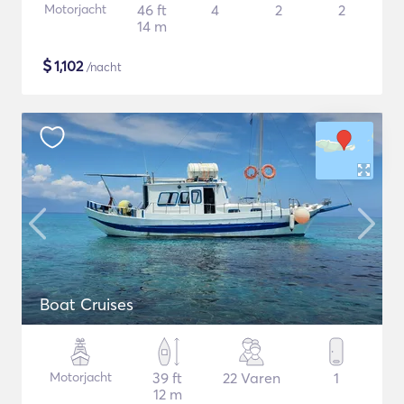
Motorjacht
46 ft
4
2
2
14 m
$
1,102
/nacht
Boat Cruises
Motorjacht
39 ft
22 Varen
1
12 m