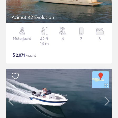
Azimut 42 Evolution
Motorjacht
42 ft
6
3
3
13 m
$
2,871
/nacht