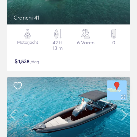
Cranchi 41
Motorjacht
42 ft
6 Varen
0
13 m
$
1,538
/dag