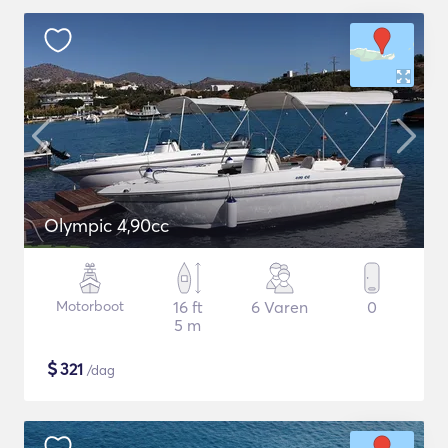
Olympic 4,90cc
Motorboot
16 ft
6 Varen
0
5 m
$
321
/dag