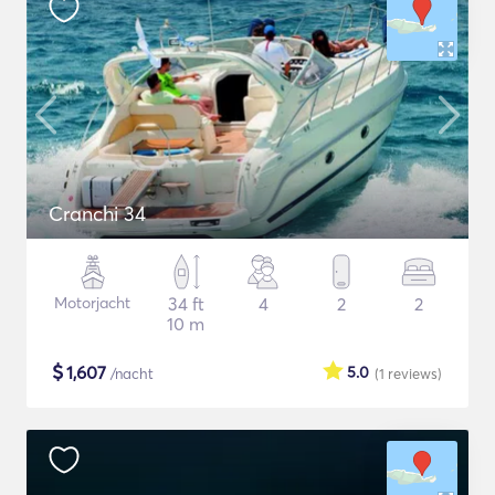
Cranchi 34
Motorjacht
34 ft
4
2
2
10 m
$
1,607
5.0
/nacht
(1
reviews
)