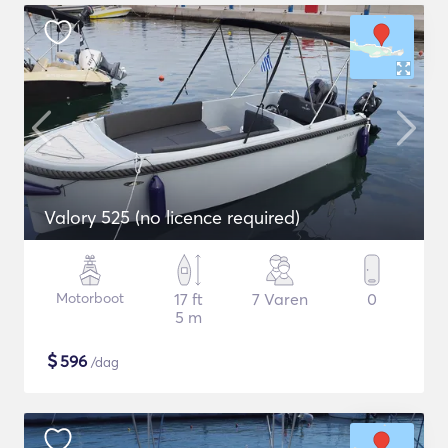
Valory 525 (no licence required)
Motorboot
17 ft
7 Varen
0
5 m
$
596
/dag