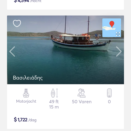
$
4,594
/nacht
Βασιλειάδης
Motorjacht
49 ft
50 Varen
0
15 m
$
1,722
/dag