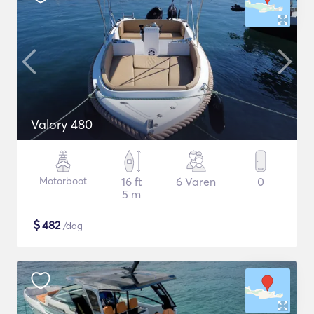
Valory 480
Motorboot
16 ft
6 Varen
0
5 m
$
482
/dag