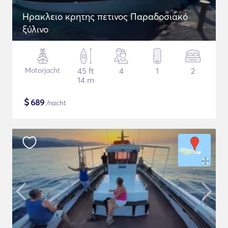
Ηρακλειο κρητης πετινος Παραδοσιακό
ξύλινο
Motorjacht
45 ft
4
1
2
14 m
$
689
/nacht