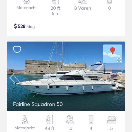
Motorjacht
20 ft
8 Varen
0
6 m
$
528
/dag
Fairline Squadron 50
Motorjacht
48 ft
10
4
5