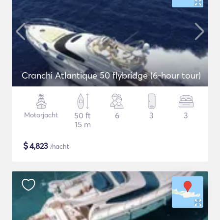
Cranchi Atlantique 50 flybridge (6-hour tour)
Motorjacht
50 ft
6
3
3
15 m
$
4,823
/nacht