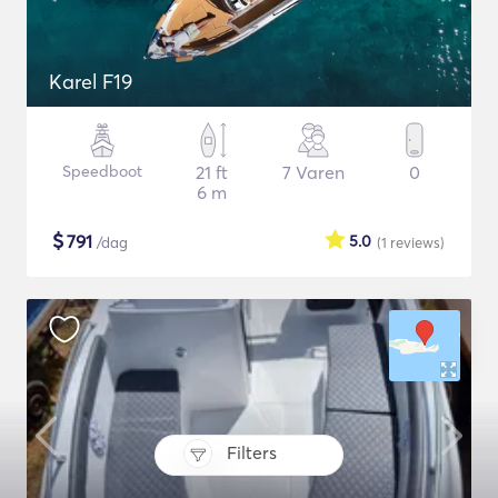
Karel F19
Speedboot
21 ft
7 Varen
0
6 m
$
791
5.0
/dag
(1
reviews
)
Filters