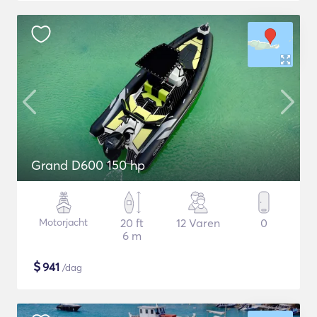
Grand D600 150 hp
Motorjacht
20 ft
12 Varen
0
6 m
$
941
/dag