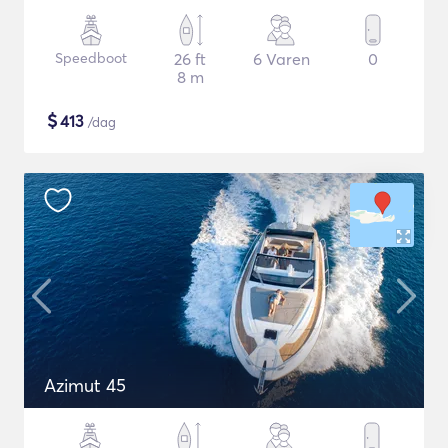
Speedboot
26 ft
6 Varen
0
8 m
$
413
/dag
Azimut 45