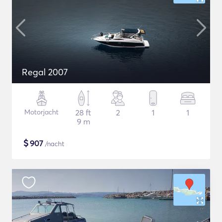
Regal 2007
Motorjacht
28 ft
2
1
1
9 m
$
907
/nacht