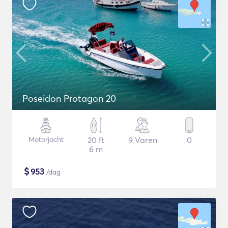
Poseidon Protagon 20
Motorjacht
20 ft
9 Varen
0
6 m
$
953
/dag