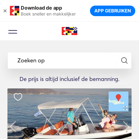
Download de app
×
APP GEBRUIKEN
Boek sneller en makkelijker
Boekingsadviseur
Laat een reisexpert u de ideale
Zoeken op
jachten voor uw reis voorstellen.
De prijs is altijd inclusief de bemanning.