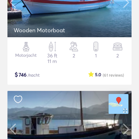
Wooden Motorboat
Motorjacht
36 ft
2
1
2
11 m
$
746
5.0
/nacht
(61
reviews
)