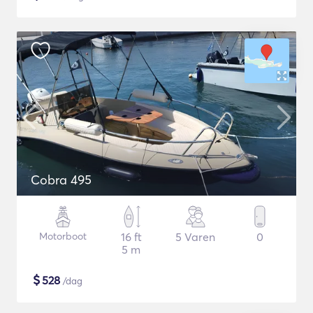
Cobra 495
Motorboot
16 ft
5 Varen
0
5 m
$
528
/dag