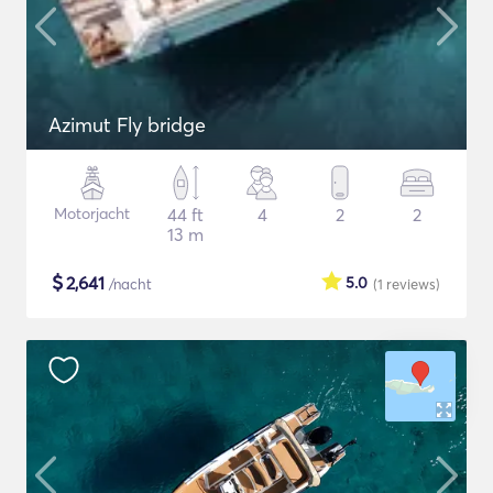
Azimut Fly bridge
Motorjacht
44 ft
4
2
2
13 m
$
2,641
5.0
/nacht
(1
reviews
)