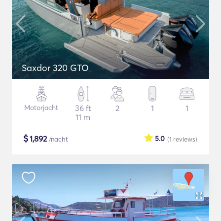
Saxdor 320 GTO
Motorjacht
36 ft
2
1
1
11 m
$
1,892
5.0
/nacht
(1
reviews
)