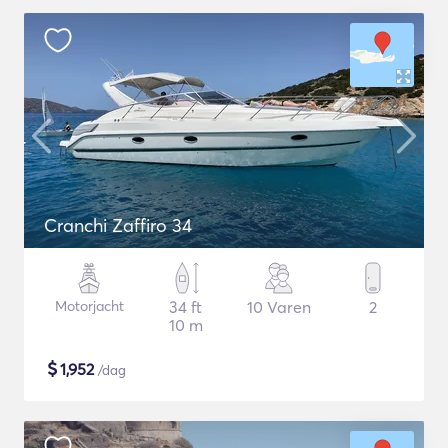
Cranchi Zaffiro 34
Motorjacht
34 ft
10 Varen
2
10 m
$
1,952
/dag