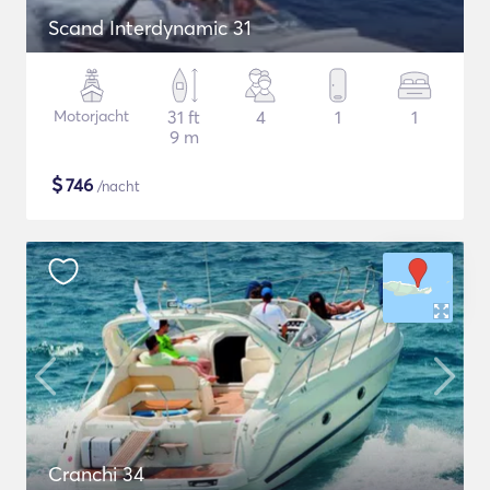
Scand Interdynamic 31
Motorjacht
31 ft
4
1
1
9 m
$
746
/nacht
Cranchi 34