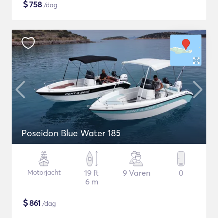
$
758
/dag
Poseidon Blue Water 185
Motorjacht
19 ft
9 Varen
0
6 m
$
861
/dag