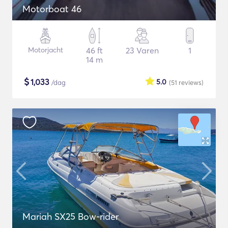
Motorboat 46
Motorjacht
46 ft
23 Varen
1
14 m
$
1,033
5.0
/dag
(51
reviews
)
Mariah SX25 Bow-rider