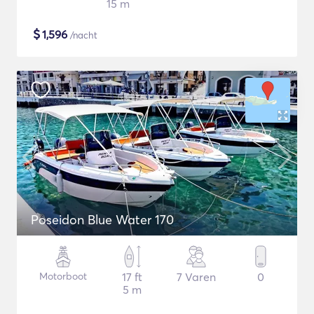
15 m
$
1,596
/nacht
Poseidon Blue Water 170
Motorboot
17 ft
7 Varen
0
5 m