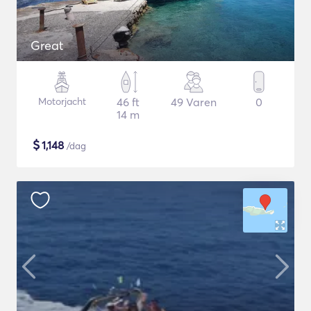
Great
Motorjacht
46 ft
49 Varen
0
14 m
$
1,148
/dag