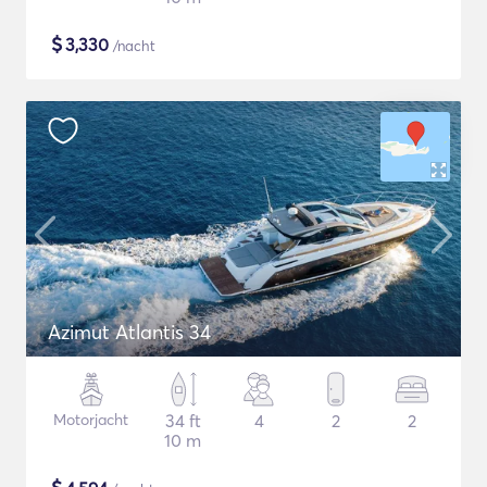
$
3,330
/nacht
Azimut Atlantis 34
Motorjacht
34 ft
4
2
2
10 m