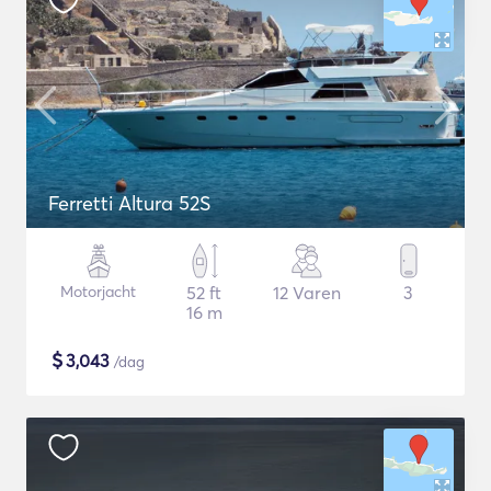
Ferretti Altura 52S
Motorjacht
52 ft
12 Varen
3
16 m
$
3,043
/dag