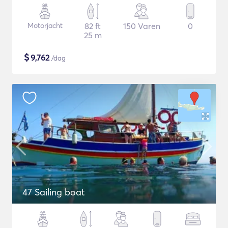
Motorjacht
82 ft
150 Varen
0
25 m
$
9,762
/dag
47 Sailing boat