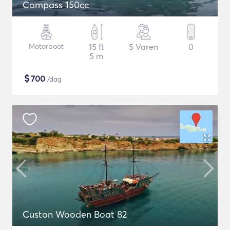
Compass 150cc
Motorboot
15 ft
5 Varen
0
5 m
$
700
/dag
Custon Wooden Boat 82