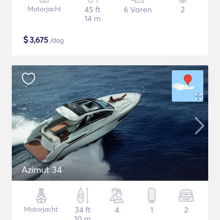
Motorjacht
45 ft
6 Varen
2
14 m
$
3,675
/dag
Azimut 34
Motorjacht
34 ft
4
1
2
10 m