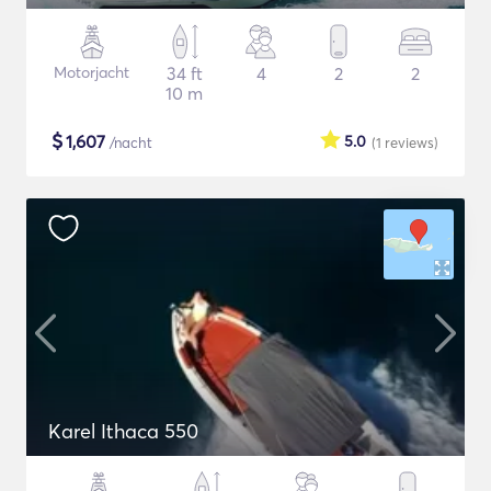
Motorjacht
34 ft
4
2
2
10 m
$
1,607
5.0
/nacht
(1
reviews
)
Karel Ithaca 550