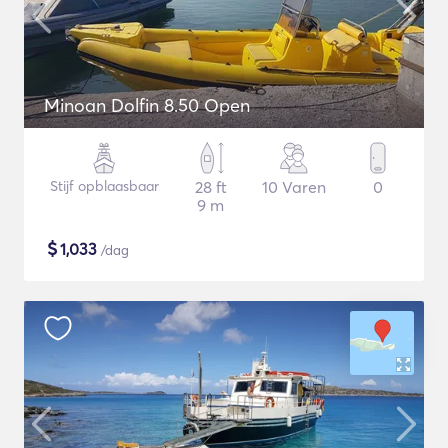
Minoan Dolfin 8.50 Open
Stijf opblaasbaar
28 ft
10 Varen
0
9 m
$
1,033
/dag