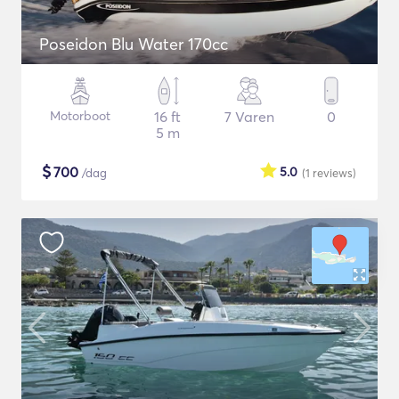
Poseidon Blu Water 170cc
Motorboot
16 ft
7 Varen
0
5 m
$
700
5.0
/dag
(1
reviews
)