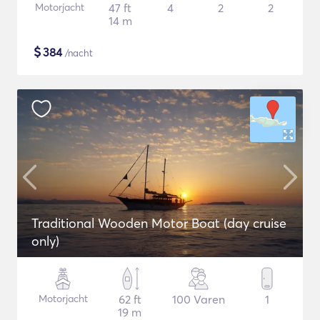
Motorjacht
47 ft
4
2
2
14 m
$
384
/nacht
Traditional Wooden Motor Boat (day cruise
only)
Motorjacht
62 ft
100 Varen
1
19 m