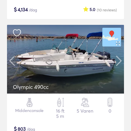
$
4,134
5.0
/dag
(10
reviews
)
Olympic 490cc
Middenconsole
16 ft
5 Varen
0
5 m
$
803
/dag