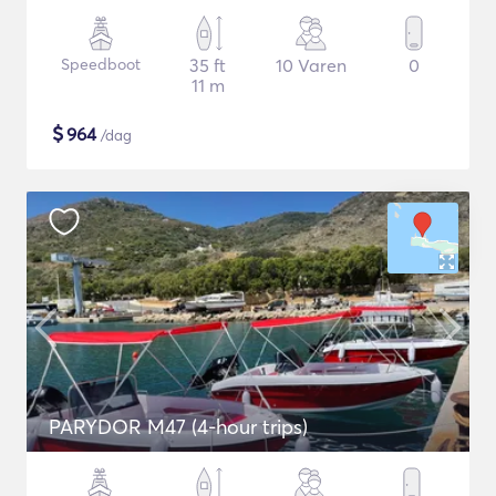
Speedboot
35 ft
10 Varen
0
11 m
$
964
/dag
PARYDOR M47 (4-hour trips)