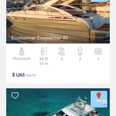
Ecomariner Ecomariner 45
Motorjacht
45 ft
4
2
2
14 m
$
1,263
/nacht