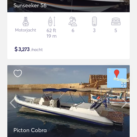
Sunseeker 56
Motorjacht
62 ft
6
3
5
19 m
$
3,273
/nacht
Picton Cobra