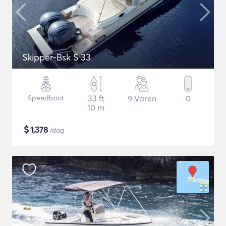
Skipper-Bsk S 33
Speedboot
33 ft
9 Varen
0
10 m
$
1,378
/dag