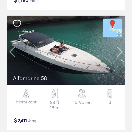
$
1,780
/dag
Alfamarine 58
Motorjacht
58 ft
10 Varen
3
18 m
$
2,411
/dag