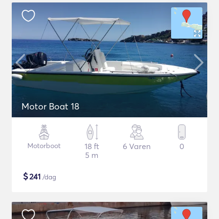
Motor Boat 18
Motorboot
18 ft
6 Varen
0
5 m
$
241
/dag