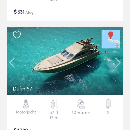
$
631
/dag
Dufin 57
Motorjacht
57 ft
10 Varen
2
17 m