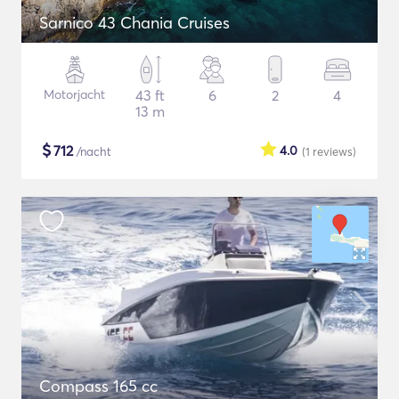
Sarnico 43 Chania Cruises
Motorjacht
43 ft
6
2
4
13 m
$
712
4.0
/nacht
(1
reviews
)
Compass 165 cc