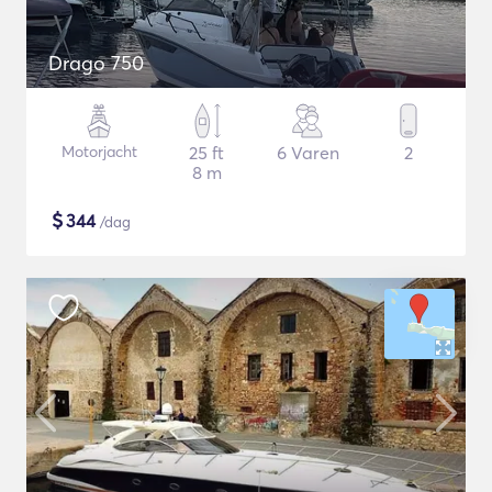
Drago 750
Motorjacht
25 ft
6 Varen
2
8 m
$
344
/dag