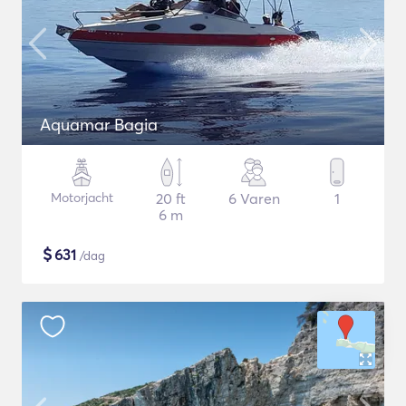
Aquamar Bagia
Motorjacht
20 ft
6 Varen
1
6 m
$
631
/dag