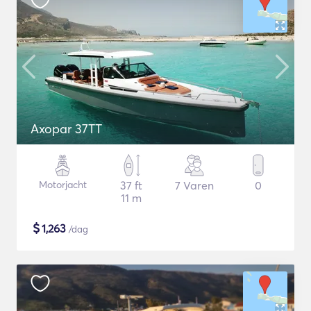
Axopar 37TT
Motorjacht
37 ft
7 Varen
0
11 m
$
1,263
/dag