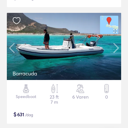
Barracuda
Speedboot
23 ft
6 Varen
0
7 m
$
631
/dag