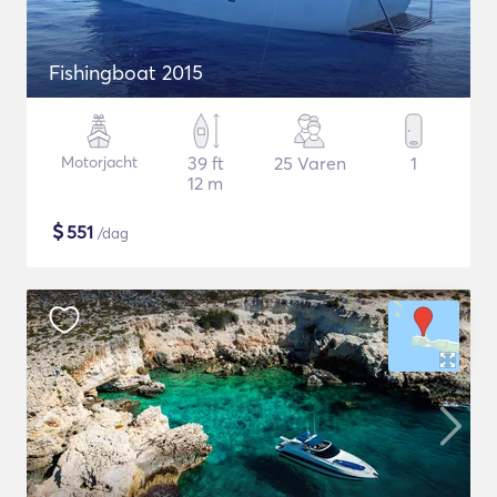
Fishingboat 2015
Motorjacht
39 ft
25 Varen
1
12 m
$
551
/dag