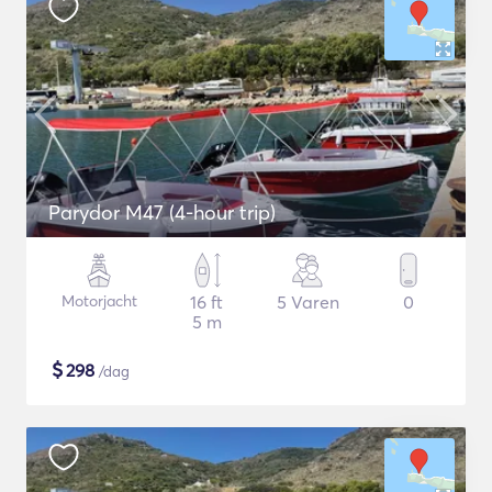
Parydor M47 (4-hour trip)
Motorjacht
16 ft
5 Varen
0
5 m
$
298
/dag