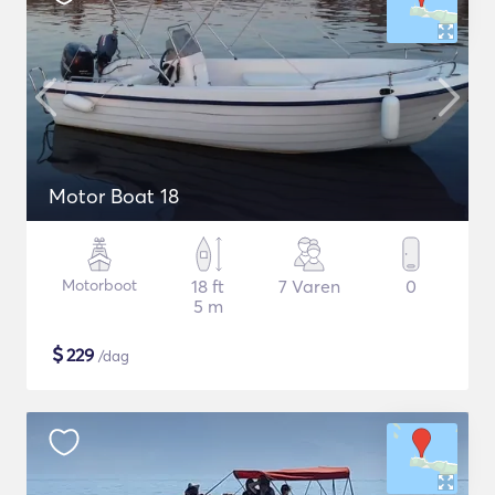
Motor Boat 18
Motorboot
18 ft
7 Varen
0
5 m
$
229
/dag