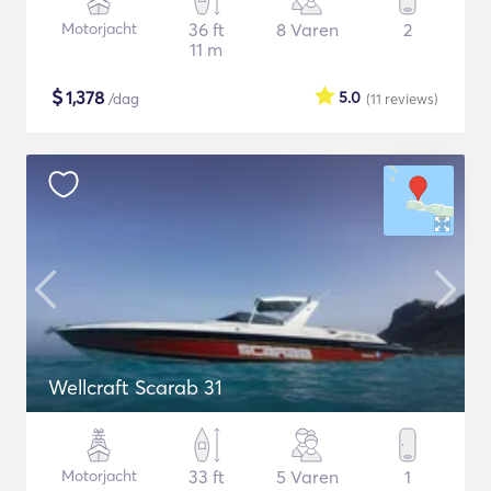
Motorjacht
36 ft
8 Varen
2
11 m
$
1,378
5.0
/dag
(11
reviews
)
Wellcraft Scarab 31
Motorjacht
33 ft
5 Varen
1