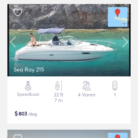
Sea Ray 215
Speedboot
22 ft
4 Varen
1
7 m
$
803
/dag