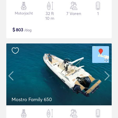
Motorjacht
32 ft
7 Varen
1
10 m
$
803
/dag
Mostro Family 650