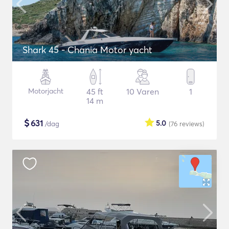
Shark 45 - Chania Motor yacht
Motorjacht
45 ft
10 Varen
1
14 m
$
631
5.0
/dag
(76
reviews
)