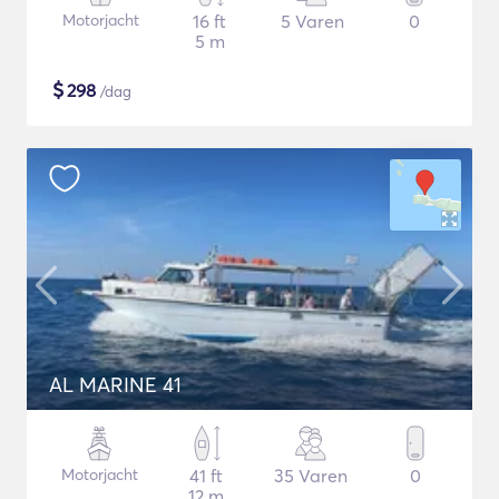
Motorjacht
16 ft
5 Varen
0
5 m
$
298
/dag
AL MARINE 41
Motorjacht
41 ft
35 Varen
0
12 m