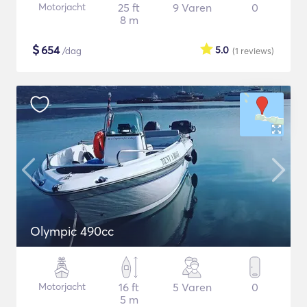
Motorjacht
25 ft
9 Varen
0
8 m
$
654
5.0
/dag
(1
reviews
)
Olympic 490cc
Motorjacht
16 ft
5 Varen
0
5 m