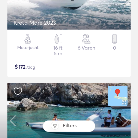
Kreta Mare 2023
Motorjacht
16 ft
6 Varen
0
5 m
$
172
/dag
Filters