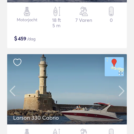
Motorjacht
18 ft
7 Varen
0
5 m
$
459
/dag
Larson 330 Cabrio