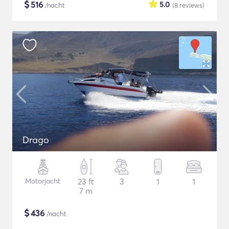
$
516
5.0
/nacht
(8
reviews
)
Drago
Motorjacht
23 ft
3
1
1
7 m
$
436
/nacht