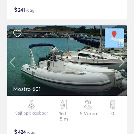
$
241
/dag
Mostro 501
Stijf opblaasbaar
16 ft
5 Varen
0
5 m
$
424
/dag