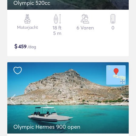
Olympic 520cc
Motorjacht
18 ft
6 Varen
0
5 m
$
459
/dag
Olympic Hermes 900 open