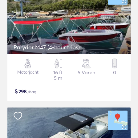
Parydor M47 (4-hour trips)
Motorjacht
16 ft
5 Varen
0
5 m
$
298
/dag