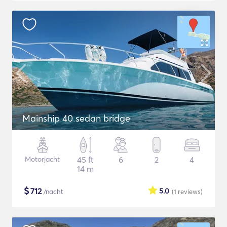
Mainship 40 sedan bridge
Motorjacht
45 ft
6
2
4
14 m
$
712
5.0
/nacht
(1
reviews
)