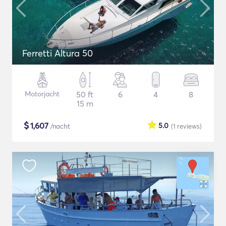
Ferretti Altura 50
Motorjacht
50 ft
6
4
8
15 m
$
1,607
5.0
/nacht
(1
reviews
)