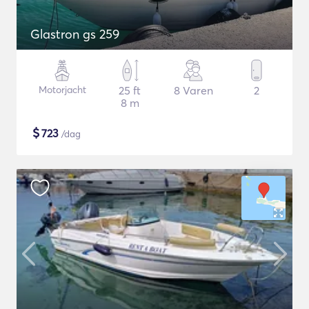
Glastron gs 259
Motorjacht
25 ft
8 Varen
2
8 m
$
723
/dag