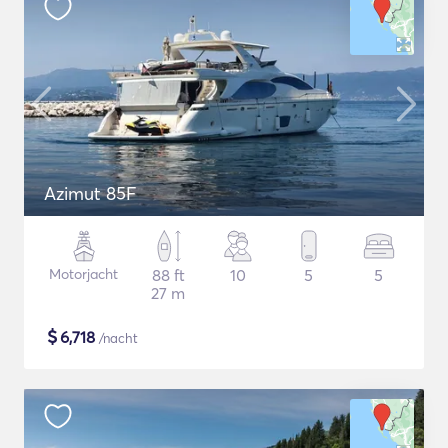
Azimut 85F
Motorjacht
88 ft
10
5
5
27 m
$
6,718
/nacht