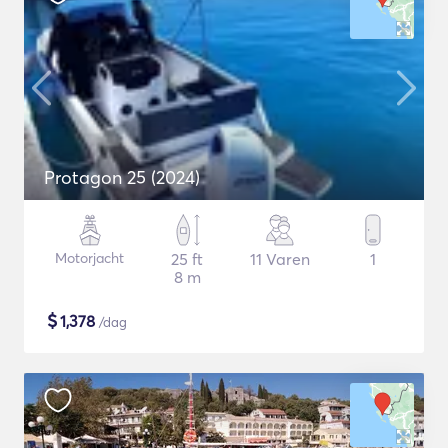
Protagon 25 (2024)
Motorjacht
25 ft
11 Varen
1
8 m
$
1,378
/dag