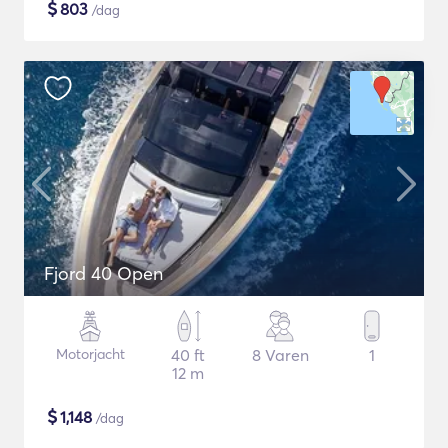
$
803
/dag
Fjord 40 Open
Motorjacht
40 ft
8 Varen
1
12 m
$
1,148
/dag