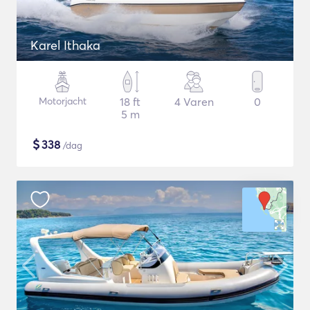
Karel Ithaka
Motorjacht
18 ft
4 Varen
0
5 m
$
338
/dag