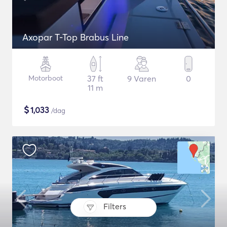
Axopar T-Top Brabus Line
Motorboot
37 ft
9 Varen
0
11 m
$
1,033
/dag
Filters