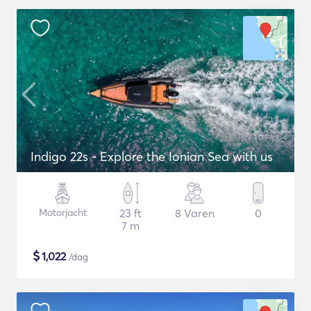
Indigo 22s - Explore the Ionian Sea with us
Motorjacht
23 ft
8 Varen
0
7 m
$
1,022
/dag