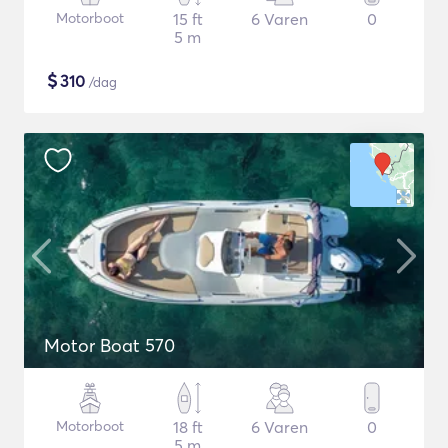
Motorboot
15 ft
6 Varen
0
5 m
$
310
/dag
Motor Boat 570
Motorboot
18 ft
6 Varen
0
5 m