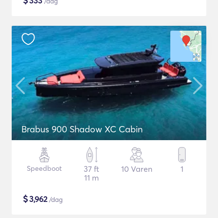
$
333
/dag
Brabus 900 Shadow XC Cabin
Speedboot
37 ft
10 Varen
1
11 m
$
3,962
/dag