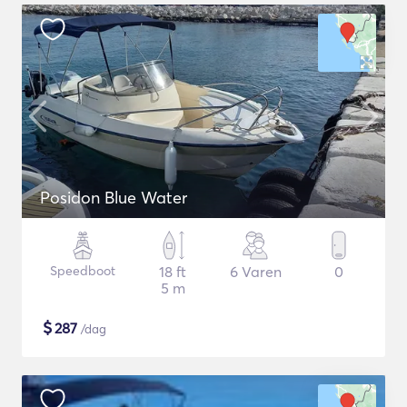
Posidon Blue Water
Speedboot
18 ft
6 Varen
0
5 m
$
287
/dag