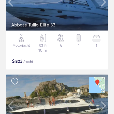
Abbate Tullio Elite 33
Motorjacht
33 ft
6
1
1
10 m
$
803
/nacht