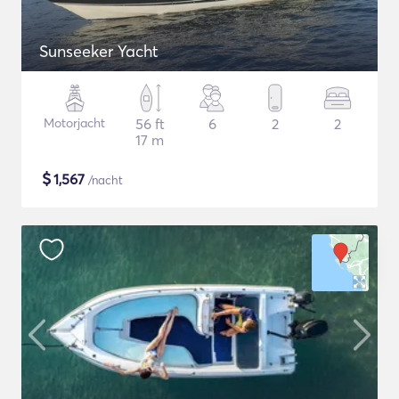
Sunseeker Yacht
Motorjacht
56 ft
6
2
2
17 m
$
1,567
/nacht