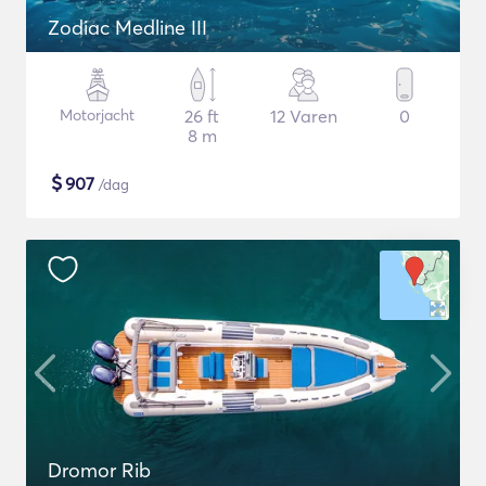
Zodiac Medline III
Motorjacht
26 ft
12 Varen
0
8 m
$
907
/dag
Dromor Rib