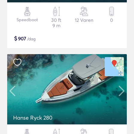
Speedboot
30 ft
12 Varen
0
9 m
$
907
/dag
Hanse Ryck 280