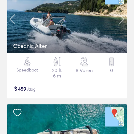
Oceanic Alter
Speedboot
20 ft
8 Varen
0
6 m
$
459
/dag