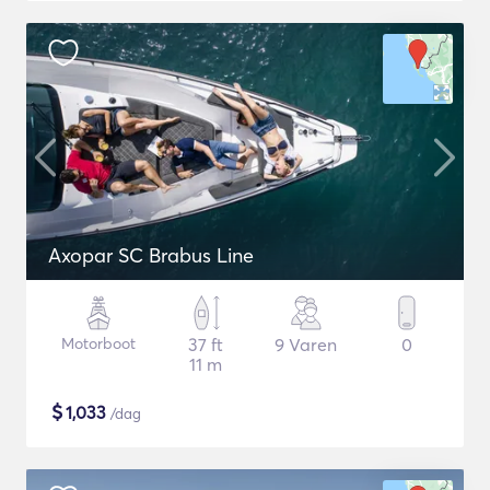
Axopar SC Brabus Line
Motorboot
37 ft
9 Varen
0
11 m
$
1,033
/dag