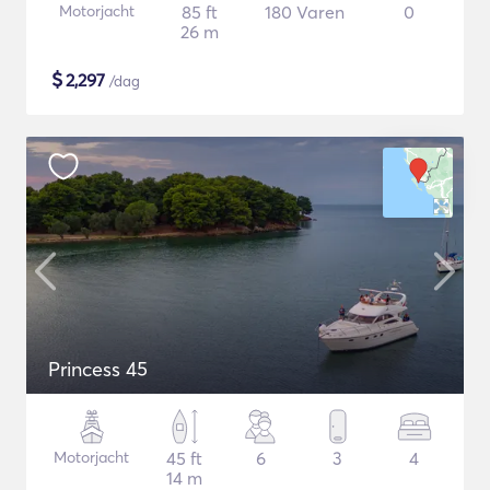
Motorjacht
85 ft
180 Varen
0
26 m
$
2,297
/dag
Princess 45
Motorjacht
45 ft
6
3
4
14 m