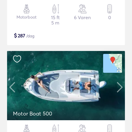
Motorboot
15 ft
6 Varen
0
5 m
$
287
/dag
Motor Boat 500