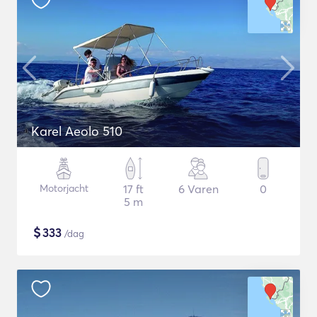
Karel Aeolo 510
Motorjacht
17 ft
6 Varen
0
5 m
$
333
/dag