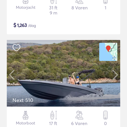
Motorjacht
31 ft
8 Varen
1
9 m
$
1,263
/dag
Next 510
Motorboot
17 ft
6 Varen
0