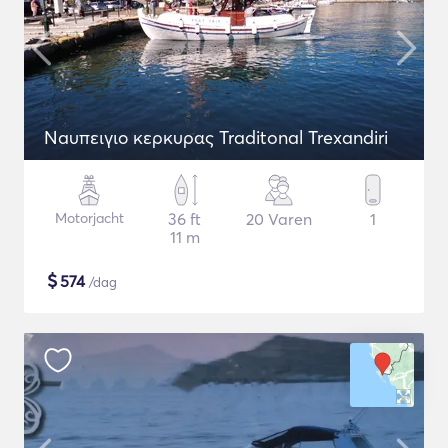
Naυπειγιο κερκυρας Traditonal Trexandiri
Motorjacht
36 ft
20 Varen
1
11 m
$
574
/dag