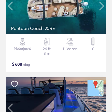
Pontoon Coach 25RE
Motorjacht
26 ft
11 Varen
0
8 m
$
608
/dag