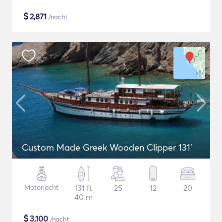
$
2,871
/nacht
Custom Made Greek Wooden Clipper 131'
Motorjacht
131 ft
25
12
20
40 m
$
3,100
/nacht