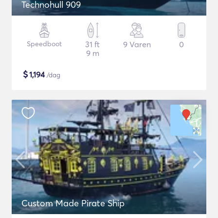
Technohull 909
Speedboot
31 ft
9 Varen
0
9 m
$
1,194
/dag
Custom Made Pirate Ship