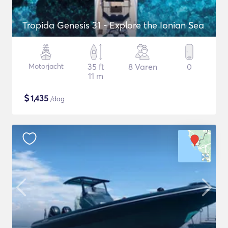
Tropida Genesis 31 - Explore the Ionian Sea
Motorjacht
35 ft
8 Varen
0
11 m
$
1,435
/dag