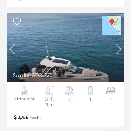
Saxdor GTO 320
Motorjacht
35 ft
2
1
1
11 m
$
2,756
/nacht