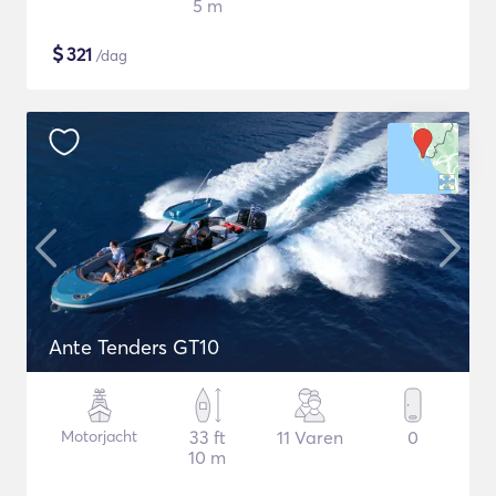
5 m
$
321
/dag
Ante Tenders GT10
Motorjacht
33 ft
11 Varen
0
10 m