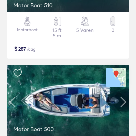
Motor Boat 510
Motorboot
15 ft
5 Varen
0
5 m
$
287
/dag
Motor Boat 500