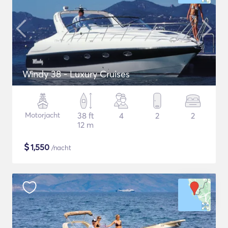
Windy 38 - Luxury Cruises
Motorjacht
38 ft
4
2
2
12 m
$
1,550
/nacht