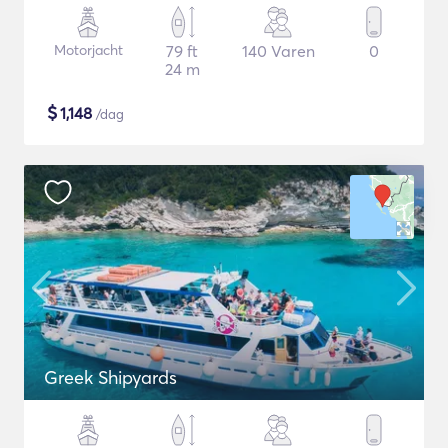
Motorjacht
79 ft
140 Varen
0
24 m
$
1,148
/dag
Greek Shipyards