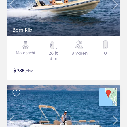
Boss Rib
Motorjacht
26 ft
8 Varen
0
8 m
$
735
/dag