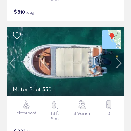
$
310
/dag
Motor Boat 550
Motorboot
18 ft
8 Varen
0
5 m