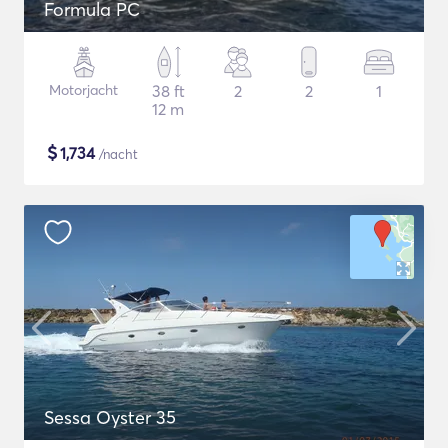
Formula PC
Motorjacht
38 ft
2
2
1
12 m
$
1,734
/nacht
Sessa Oyster 35