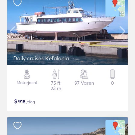
Daily cruises Kefalonia
Motorjacht
75 ft
97 Varen
0
23 m
$
918
/dag