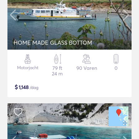
HOME MADE GLASS BOTTOM
Motorjacht
79 ft
90 Varen
0
24 m
$
1,148
/dag