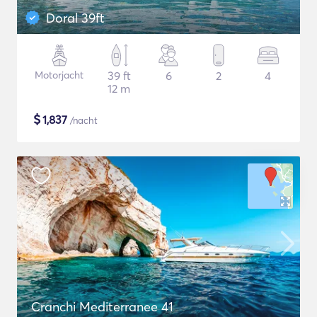
Doral 39ft
Motorjacht
39 ft
6
2
4
12 m
$
1,837
/nacht
Cranchi Mediterranee 41