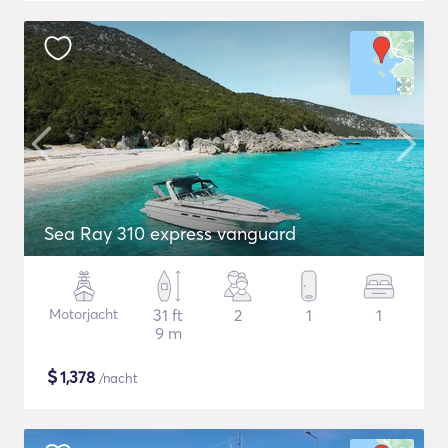
Sea Ray 310 express vanguard
Motorjacht
31 ft
2
1
1
9 m
$
1,378
/nacht