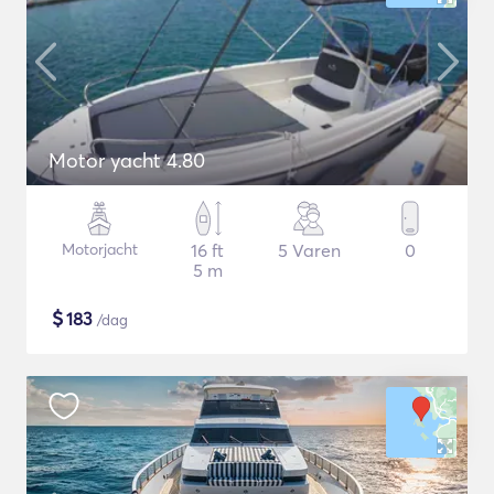
Motor yacht 4.80
Motorjacht
16 ft
5 Varen
0
5 m
$
183
/dag