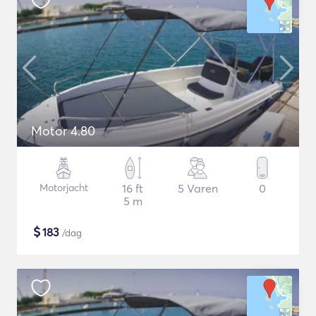
Motor 4.80
Motorjacht
16 ft
5 Varen
0
5 m
$
183
/dag