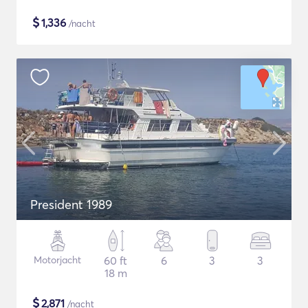
$
1,336
/nacht
President 1989
Motorjacht
60 ft
6
3
3
18 m
$
2,871
/nacht