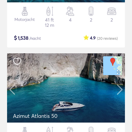
Motorjacht
41 ft
4
2
2
12 m
$
1,538
4.9
/nacht
(20
reviews
)
Azimut Atlantis 50