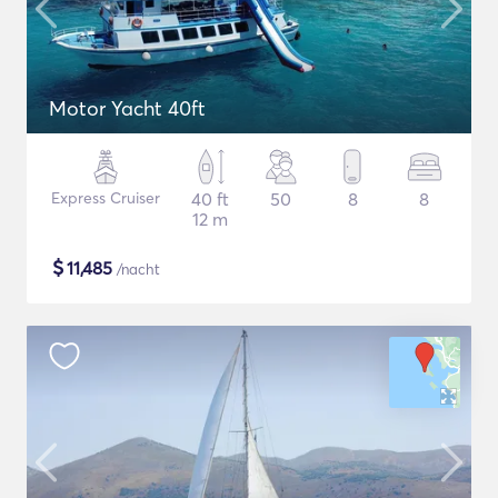
Motor Yacht 40ft
Express Cruiser
40 ft
50
8
8
12 m
$
11,485
/nacht