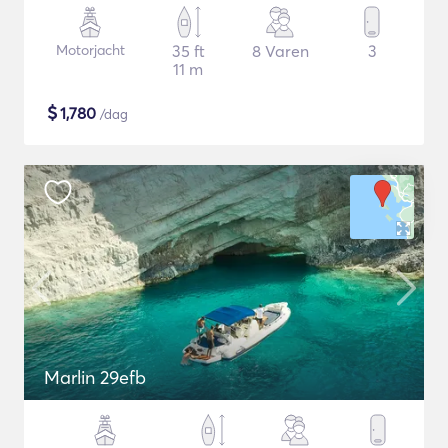
Motorjacht
35 ft
8 Varen
3
11 m
$
1,780
/dag
Marlin 29efb