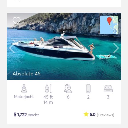
Absolute 45
Motorjacht
45 ft
6
2
3
14 m
$
1,722
5.0
/nacht
(1
reviews
)