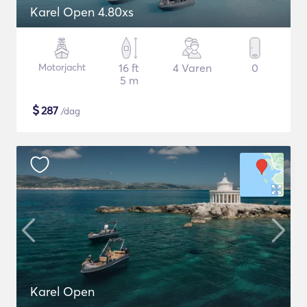
Karel Open 4.80xs
Motorjacht
16 ft
4 Varen
0
5 m
$
287
/dag
Karel Open