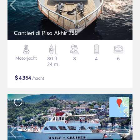
Cantieri di Pisa Akhir 25S
Motorjacht
80 ft
8
4
6
24 m
$
4,364
/nacht