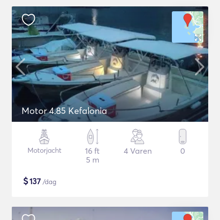
Motor 4.85 Kefalonia
Motorjacht
16 ft
4 Varen
0
5 m
$
137
/dag