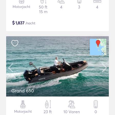
Motorjacht
50 ft
4
3
4
15 m
$
1,837
/nacht
Grand 650
Motorjacht
23 ft
10 Varen
0