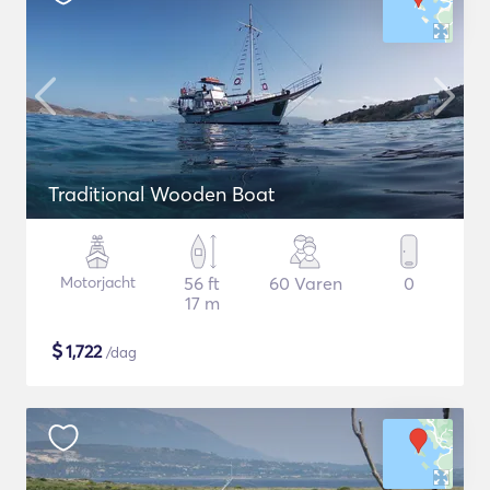
Traditional Wooden Boat
Motorjacht
56 ft
60 Varen
0
17 m
$
1,722
/dag