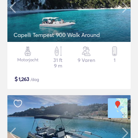
Capelli Tempest 900 Walk Around
Motorjacht
31 ft
9 Varen
1
9 m
$
1,263
/dag