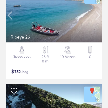
Ribeye 26
Speedboot
26 ft
10 Varen
0
8 m
$
752
/dag