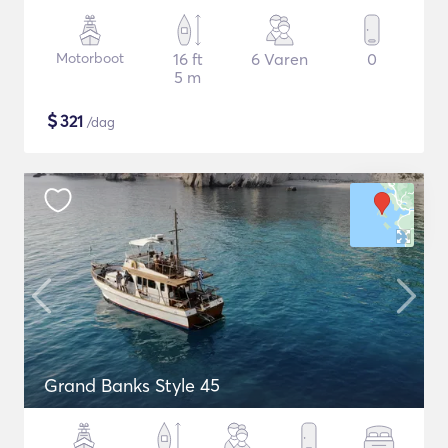
Motorboot
16 ft
6 Varen
0
5 m
$
321
/dag
Grand Banks Style 45