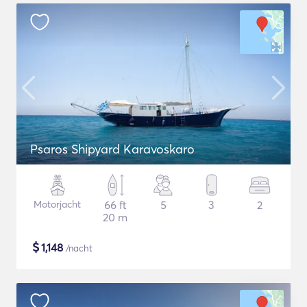
Psaros Shipyard Karavoskaro
Motorjacht
66 ft
5
3
2
20 m
$
1,148
/nacht