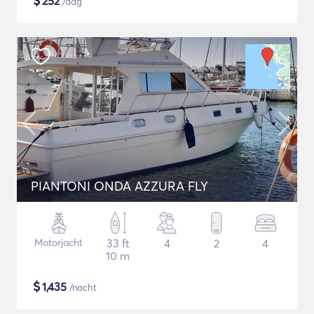
$
252
/dag
PIANTONI ONDA AZZURA FLY
Motorjacht
33 ft
4
2
4
10 m
$
1,435
/nacht