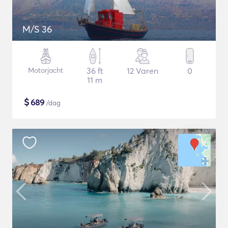
M/S 36
Motorjacht
36 ft
12 Varen
0
11 m
$
689
/dag