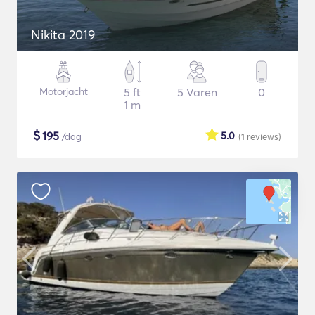
Nikita 2019
Motorjacht
5 ft
5 Varen
0
1 m
$
195
5.0
/dag
(1
reviews
)