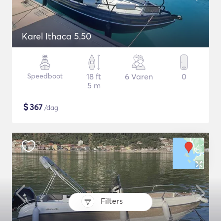
Karel Ithaca 5.50
Speedboot
18 ft
6 Varen
0
5 m
$
367
/dag
Filters