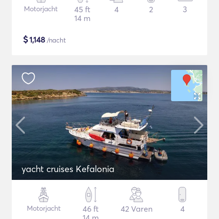
Motorjacht
45 ft
4
2
3
14 m
$
1,148
/nacht
yacht cruises Kefalonia
Motorjacht
46 ft
42 Varen
4
14 m