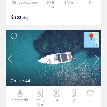
Stijf opblaasbaar
29 ft
11 Varen
0
9 m
$
803
/dag
Cruiser 44
Motorjacht
44 ft
4
2
3
13 m