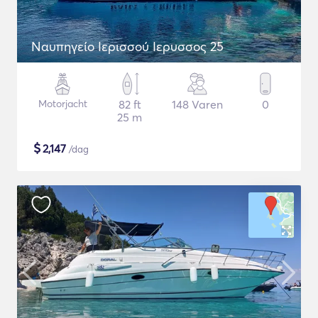
Ναυπηγείο Ιερισσού Ιερυσσος 25
Motorjacht
82 ft
148 Varen
0
25 m
$
2,147
/dag