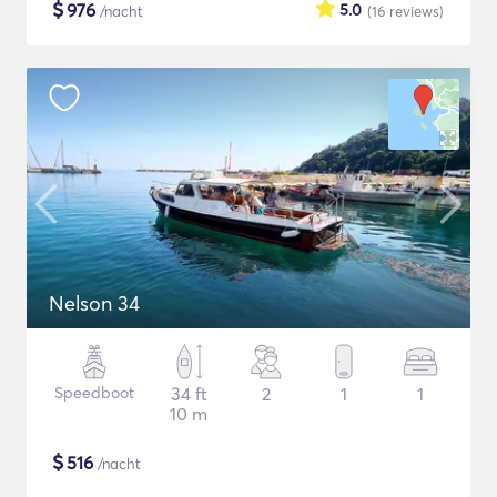
$
976
5.0
/nacht
(16
reviews
)
Nelson 34
Speedboot
34 ft
2
1
1
10 m
$
516
/nacht