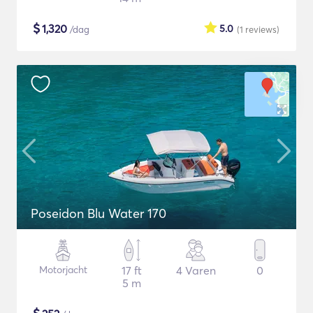
$
1,320
5.0
/dag
(1
reviews
)
Poseidon Blu Water 170
Motorjacht
17 ft
4 Varen
0
5 m