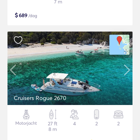
7 m
$
689
/dag
Cruisers Rogue 2670
Motorjacht
27 ft
4
2
2
8 m