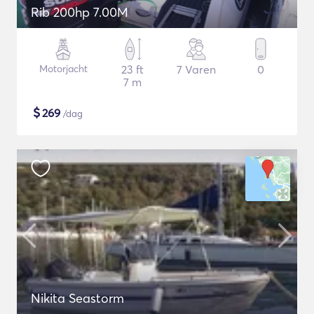
Rib 200hp 7.00M
Motorjacht
23 ft
7 Varen
0
7 m
$
269
/dag
Nikita Seastorm