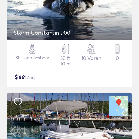
Storm Constantin 900
Stijf opblaasbaar
33 ft
10 Varen
0
10 m
$
861
/dag