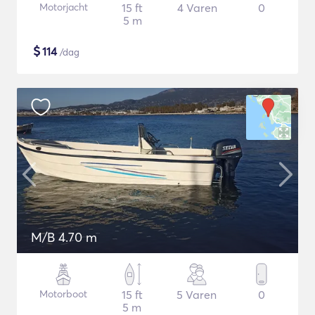
Motorjacht
15 ft
4 Varen
0
5 m
$
114
/dag
M/B 4.70 m
Motorboot
15 ft
5 Varen
0
5 m