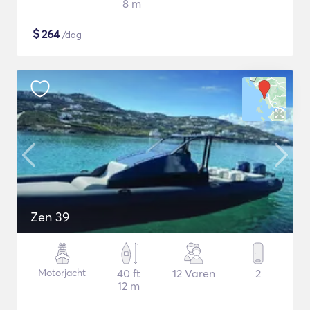
8 m
$
264
/dag
Zen 39
Motorjacht
40 ft
12 Varen
2
12 m