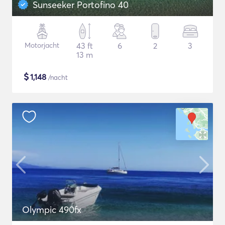
Sunseeker Portofino 40
Motorjacht
43 ft
6
2
3
13 m
$
1,148
/nacht
Olympic 490fx