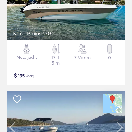
Karel Paxos 170
Motorjacht
17 ft
7 Varen
0
5 m
$
195
/dag