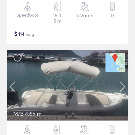
Speedboot
16 ft
5 Varen
0
5 m
$
114
/dag
M/B 4.65 m