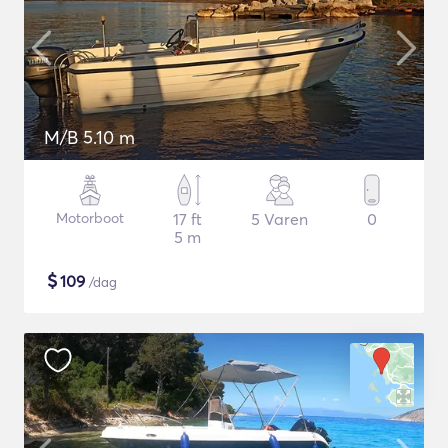
M/B 5.10 m
Motorboot
17 ft
5 Varen
0
5 m
$
109
/dag