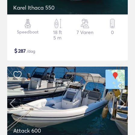
Karel Ithaca 550
Speedboot
18 ft
7 Varen
0
5 m
$
287
/dag
Attack 600