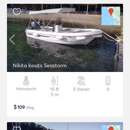
Nikita boats Seastorm
Motorjacht
15 ft
5 Varen
0
5 m
$
109
/dag