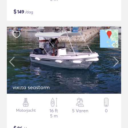
$
149
/dag
νικιτα seastorm
Motorjacht
16 ft
5 Varen
0
5 m