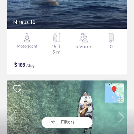
Nireus 16
Motorjacht
16 ft
5 Varen
0
5 m
$
183
/dag
Filters