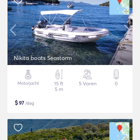
Nikita boats Seastorm
Motorjacht
15 ft
5 Varen
0
5 m
$
97
/dag