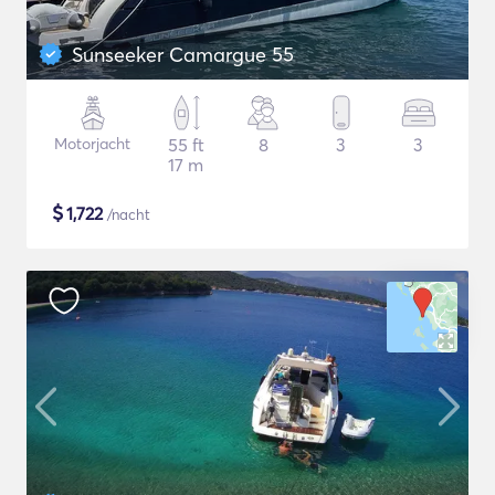
Sunseeker Camargue 55
Motorjacht
55 ft
8
3
3
17 m
$
1,722
/nacht