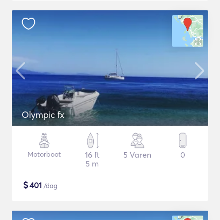
Olympic fx
Motorboot
16 ft
5 Varen
0
5 m
$
401
/dag