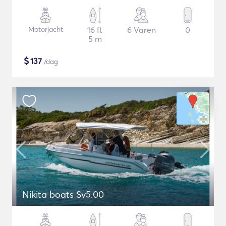
Motorjacht
16 ft
6 Varen
0
5 m
$
137
/dag
Nikita boats Sv5.00