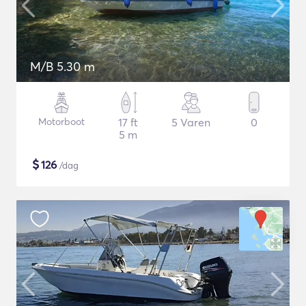
M/B 5.30 m
Motorboot
17 ft
5 Varen
0
5 m
$
126
/dag