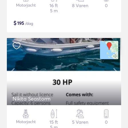
Motorjacht
16 ft
8 Varen
0
5 m
$
195
/dag
Nikita Seastorm
Motorjacht
15 ft
5 Varen
0
5 m