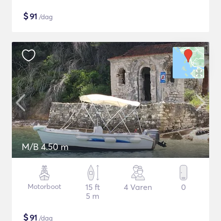
$
91
/dag
M/B 4.50 m
Motorboot
15 ft
4 Varen
0
5 m
$
91
/dag