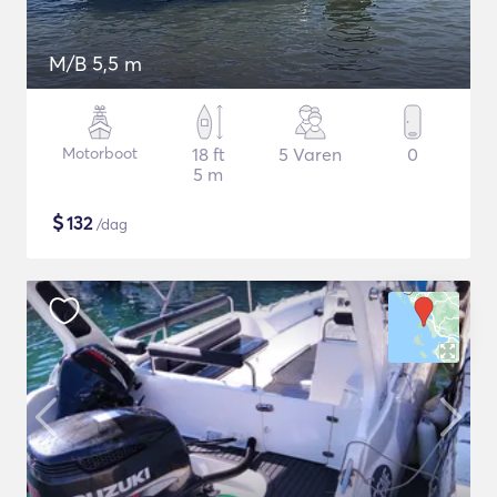
M/B 5,5 m
Motorboot
18 ft
5 Varen
0
5 m
$
132
/dag