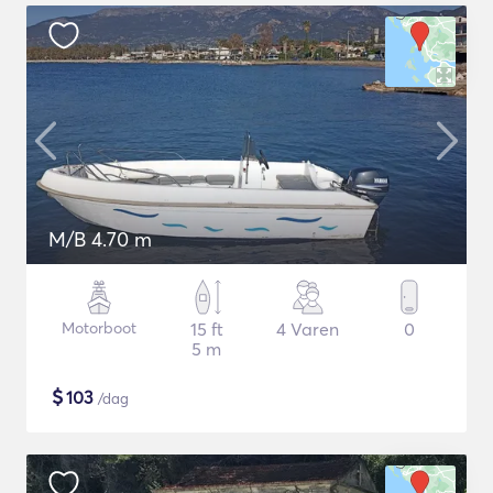
M/B 4.70 m
Motorboot
15 ft
4 Varen
0
5 m
$
103
/dag