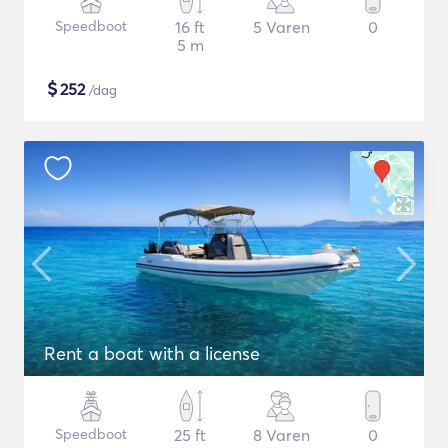
Speedboot
16 ft
5 Varen
0
5 m
$
252
/dag
Rent a boat with a license
Speedboot
25 ft
8 Varen
0