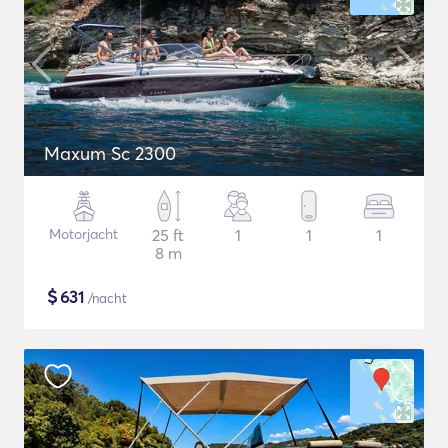
Maxum Sc 2300
Motorjacht
25 ft
1
1
1
8 m
$
631
/nacht