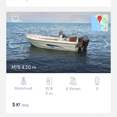
M/B 4.50 m
Motorboot
15 ft
4 Varen
0
5 m
$
97
/dag