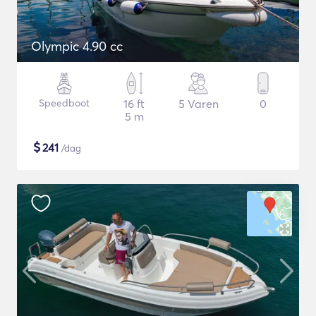
Olympic 4.90 cc
Speedboot
16 ft
5 Varen
0
5 m
$
241
/dag