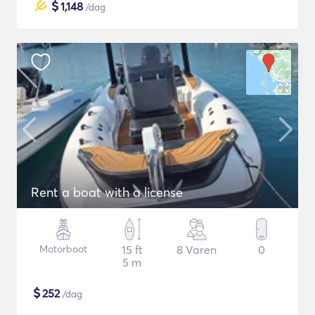
$
1,148
/dag
Rent a boat with a license
Motorboot
15 ft
8 Varen
0
5 m
$
252
/dag