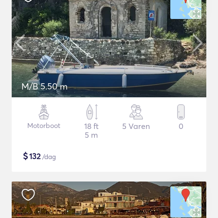
M/B 5.50 m
Motorboot
18 ft
5 Varen
0
5 m
$
132
/dag