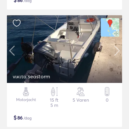
$
86
/dag
νικιτα seastorm
Motorjacht
15 ft
5 Varen
0
5 m
$
86
/dag