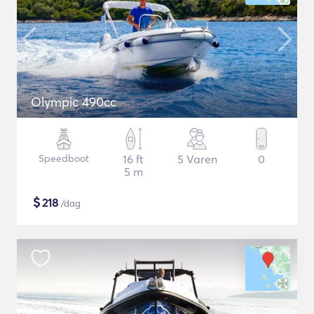
Olympic 490cc
Speedboot
16 ft
5 Varen
0
5 m
$
218
/dag