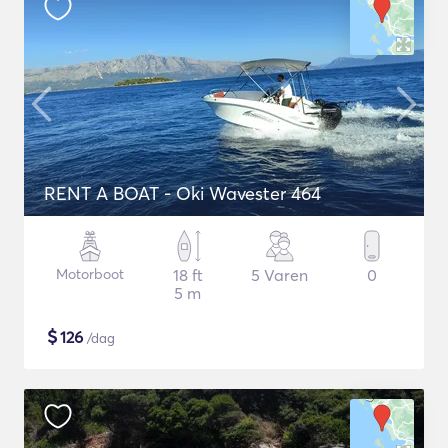
RENT A BOAT - Oki Wavester 464
Motorboot
18 ft
5 Varen
0
5 m
$
126
/dag