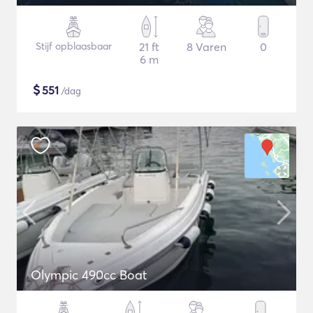
Stijf opblaasbaar
21 ft
8 Varen
0
6 m
$
551
/dag
Olympic 490cc Boat