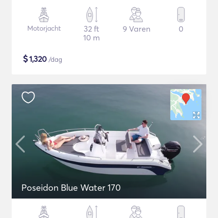
Motorjacht
32 ft
9 Varen
0
10 m
$
1,320
/dag
Poseidon Blue Water 170