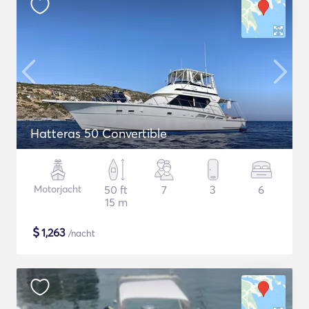
Hatteras 50 Convertible
Motorjacht
50 ft
7
3
6
15 m
$
1,263
/nacht