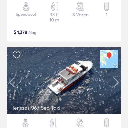
Speedboot
33 ft
8 Varen
1
10 m
$
1,378
/dag
Ierissos 967 Sea Taxi