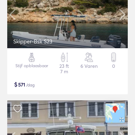
Skipper-Bsk S23
Stijf opblaasbaar
23 ft
6 Varen
0
7 m
$
571
/dag