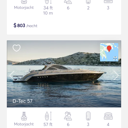
Motorjacht
34 ft
6
2
3
10 m
$
803
/nacht
D-Tec 57
Motorjacht
57 ft
6
3
4