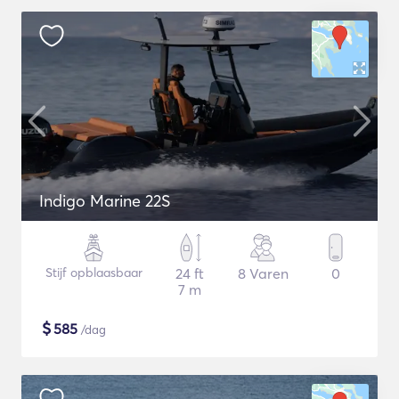
Indigo Marine 22S
Stijf opblaasbaar
24 ft
8 Varen
0
7 m
$
585
/dag