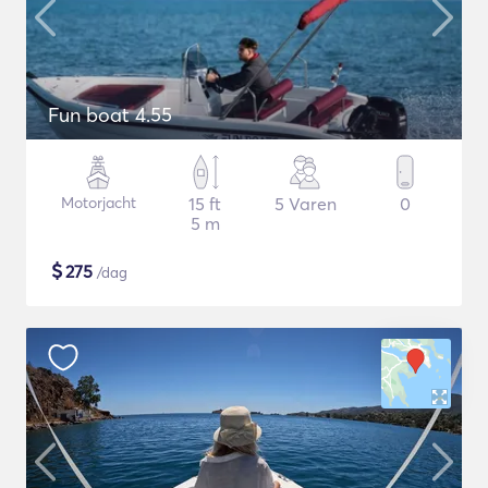
Fun boat 4.55
Motorjacht
15 ft
5 Varen
0
5 m
$
275
/dag