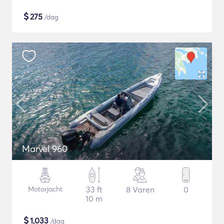
$
275
/dag
Marvel 960
Motorjacht
33 ft
8 Varen
0
10 m
$
1,033
/dag