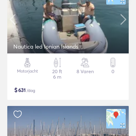
Nautica led Ionian Islands
Motorjacht
20 ft
8 Varen
0
6 m
$
631
/dag