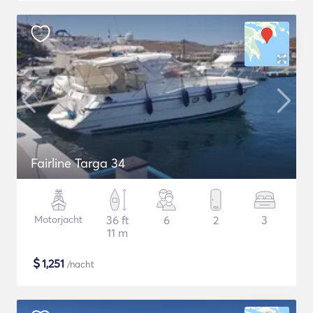
Fairline Targa 34
Motorjacht
36 ft
6
2
3
11 m
$
1,251
/nacht