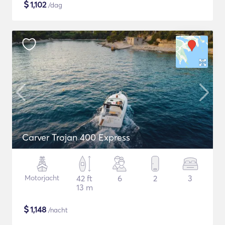
$
1,102
/dag
Carver Trojan 400 Express
Motorjacht
42 ft
6
2
3
13 m
$
1,148
/nacht