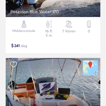
Poseidon Blue Water 170
Middenconsole
16 ft
7 Varen
0
5 m
$
241
/dag