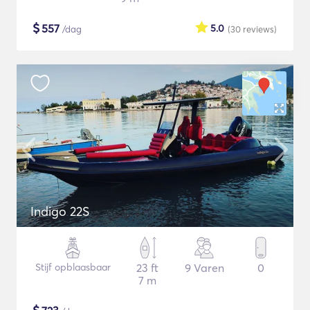
$
557
5.0
/dag
(30
reviews
)
Indigo 22S
Stijf opblaasbaar
23 ft
9 Varen
0
7 m