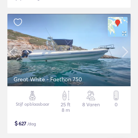
Great White - Faethon 750
Stijf opblaasbaar
25 ft
8 Varen
0
8 m
$
627
/dag