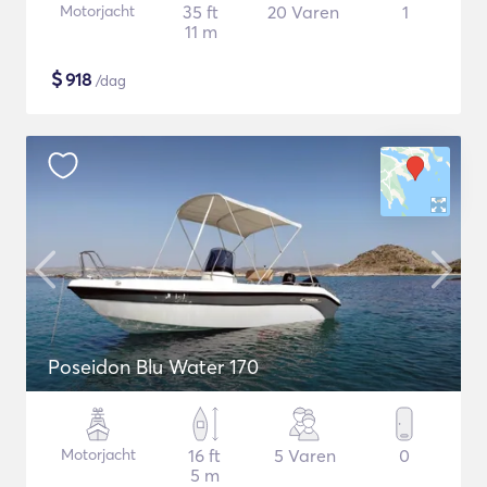
Motorjacht
35 ft
20 Varen
1
11 m
$
918
/dag
Poseidon Blu Water 170
Motorjacht
16 ft
5 Varen
0
5 m