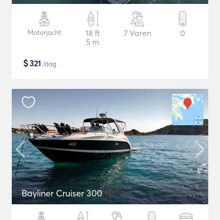
Motorjacht
18 ft
7 Varen
0
5 m
$
321
/dag
Bayliner Cruiser 300