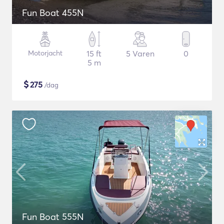
Fun Boat 455N
Motorjacht
15 ft
5 Varen
0
5 m
$
275
/dag
Fun Boat 555N