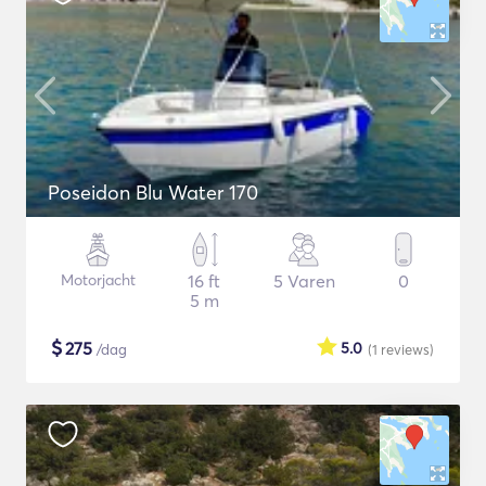
Poseidon Blu Water 170
Motorjacht
16 ft
5 Varen
0
5 m
$
275
5.0
/dag
(1
reviews
)