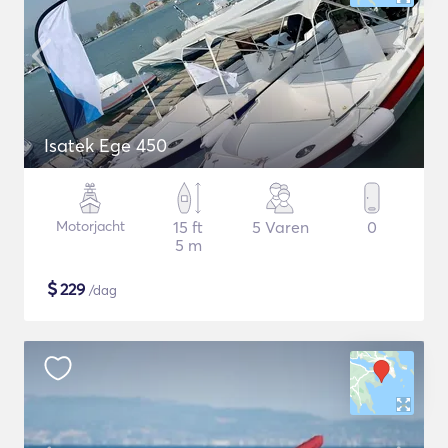
Isatek Ege 450
Motorjacht
15 ft
5 Varen
0
5 m
$
229
/dag