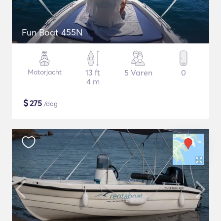
Fun Boat 455N
Motorjacht
13 ft
5 Varen
0
4 m
$
275
/dag