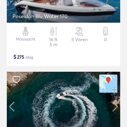
Poseidon Blu Water 170
Motorjacht
16 ft
5 Varen
0
5 m
$
275
/dag