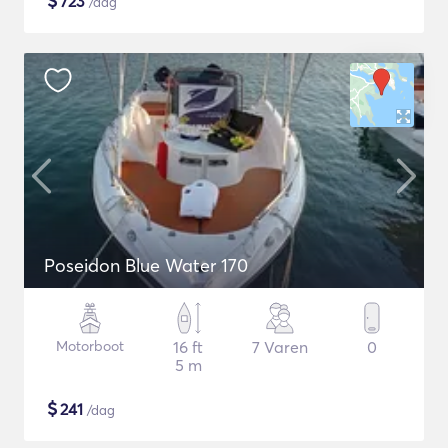
$
723
/dag
Poseidon Blue Water 170
Motorboot
16 ft
7 Varen
0
5 m
$
241
/dag