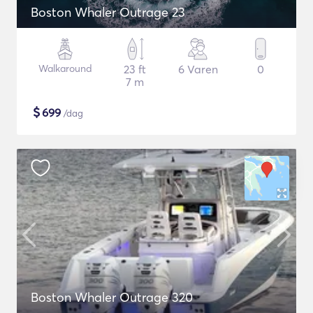
Boston Whaler Outrage 23
Walkaround
23 ft
6 Varen
0
7 m
$
699
/dag
Boston Whaler Outrage 320