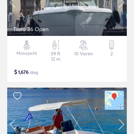
Tiara 36 Open
Motorjacht
39 ft
10 Varen
2
12 m
$
1,676
/dag