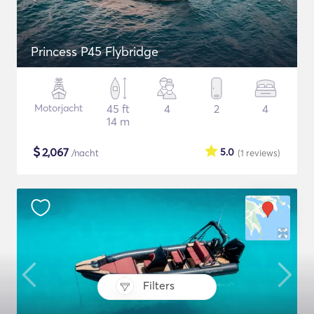
Princess P45 Flybridge
Motorjacht
45 ft
4
2
4
14 m
$
2,067
5.0
/nacht
(1
reviews
)
Filters