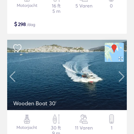
Motorjacht
16 ft
5 Varen
0
5 m
$
298
/dag
Wooden Boat 30'
Motorjacht
30 ft
11 Varen
1
9 m