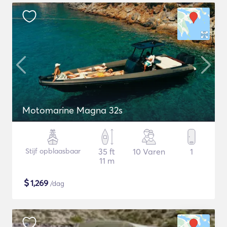
Motomarine Magna 32s
Stijf opblaasbaar
35 ft
10 Varen
1
11 m
$
1,269
/dag