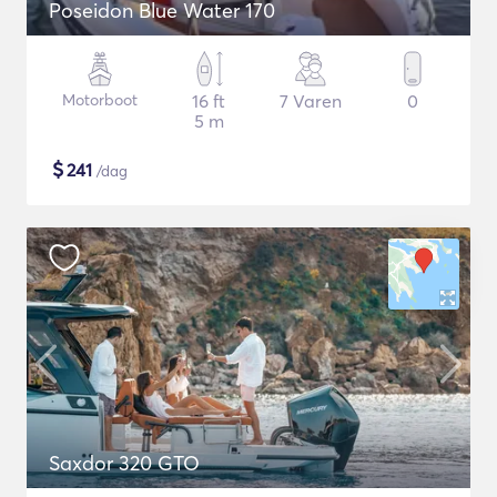
Poseidon Blue Water 170
Motorboot
16 ft
7 Varen
0
5 m
$
241
/dag
Saxdor 320 GTO