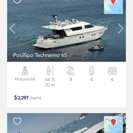
Posillipo Technema 65
Motorjacht
66 ft
8
4
6
20 m
$
2,297
/nacht