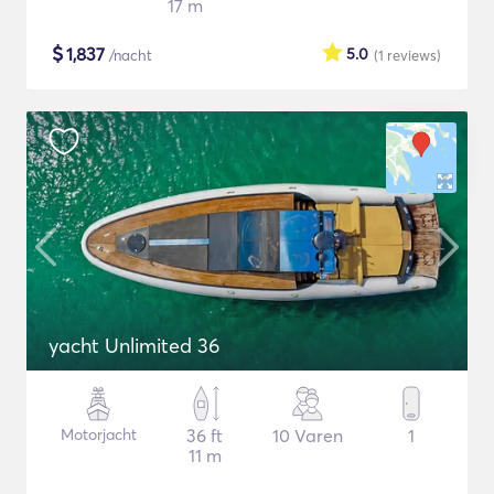
17 m
$
1,837
5.0
/nacht
(1
reviews
)
yacht Unlimited 36
Motorjacht
36 ft
10 Varen
1
11 m