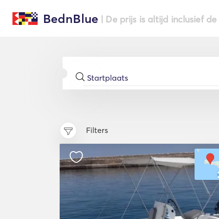
BednBlue
| De prijs is altijd inclusief 
Filters