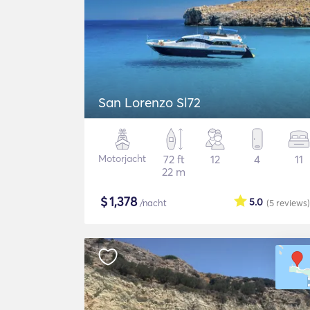
San Lorenzo Sl72
Motorjacht
72 ft
12
4
11
22 m
$
1,378
5.0
/nacht
(5
reviews
)