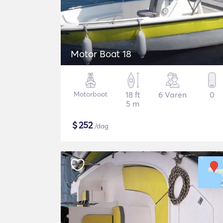
Motor Boat 18
Motorboot
18 ft
6 Varen
0
5 m
$
252
/dag