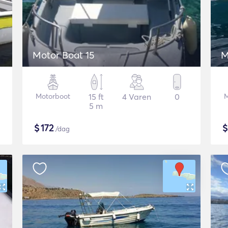
Motor Boat 15
M
Motorboot
15 ft
4 Varen
0
M
5 m
$
172
/dag