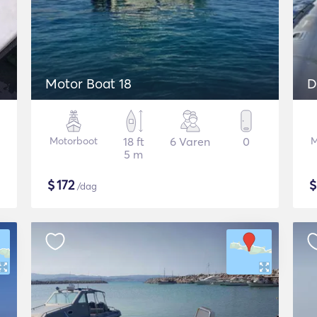
Motor Boat 18
D
Motorboot
18 ft
6 Varen
0
M
5 m
$
172
/dag