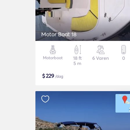
Motor Boat 18
Motorboot
18 ft
6 Varen
0
5 m
$
229
/dag