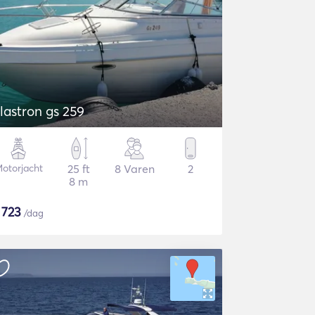
lastron gs 259
otorjacht
25 ft
8 Varen
2
8 m
$
723
/dag