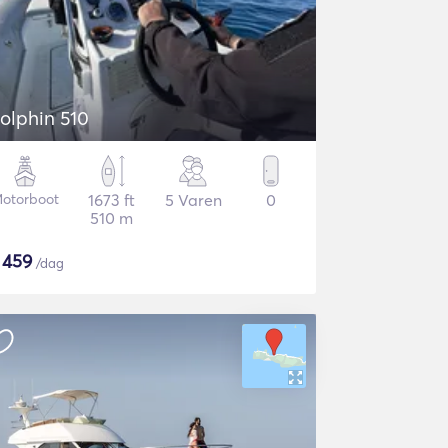
olphin 510
otorboot
1673 ft
5 Varen
0
510 m
$
459
/dag