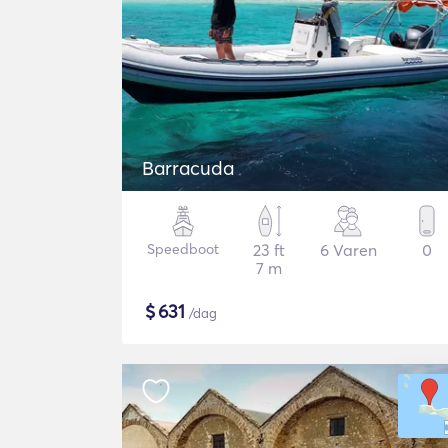
Barracuda
Speedboot
23 ft
6 Varen
0
7 m
$
631
/dag