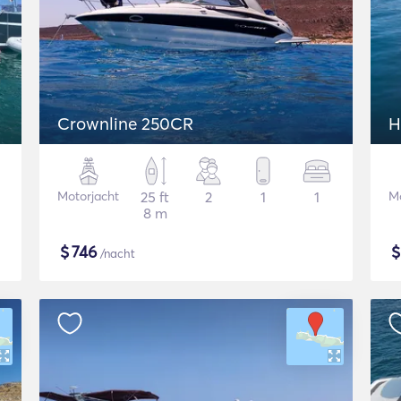
Crownline 250CR
H
Motorjacht
25 ft
2
1
1
Mo
8 m
$
746
/nacht