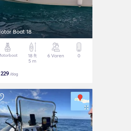
otor Boat 18
otorboot
18 ft
6 Varen
0
5 m
$
229
/dag