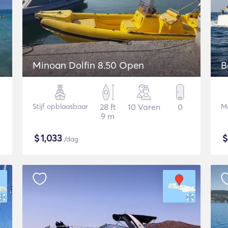
Minoan Dolfin 8.50 Open
B
Stijf opblaasbaar
28 ft
10 Varen
0
Mo
9 m
$
1,033
/dag