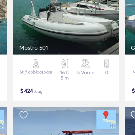
Mostro 501
G
Stijf opblaasbaar
16 ft
5 Varen
0
M
5 m
$
424
/dag