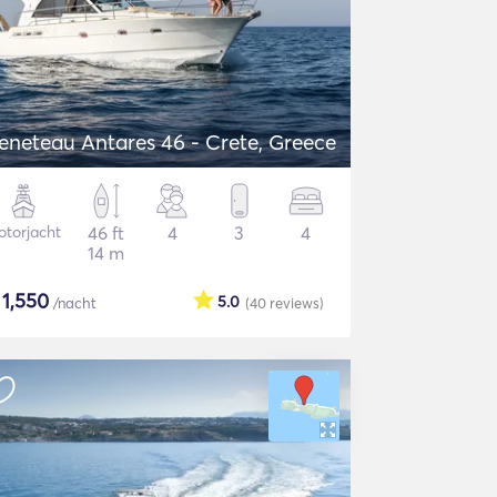
eneteau Antares 46 - Crete, Greece
torjacht
46 ft
4
3
4
14 m
$
1,550
5.0
/nacht
(40
reviews
)