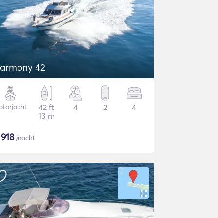
armony 42
torjacht
42 ft
4
2
4
13 m
$
918
/nacht