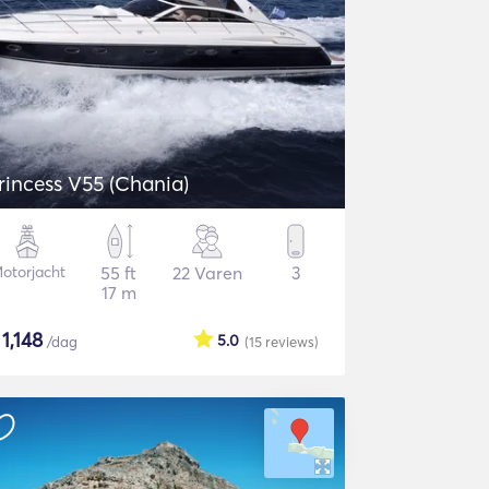
rincess V55 (Chania)
otorjacht
55 ft
22 Varen
3
17 m
$
1,148
5.0
/dag
(15
reviews
)