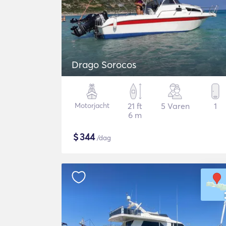
Drago Sorocos
Motorjacht
21 ft
5 Varen
1
6 m
$
344
/dag