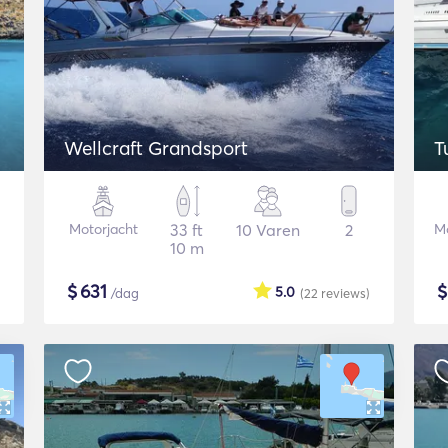
Wellcraft Grandsport
T
Motorjacht
33 ft
10 Varen
2
Mo
10 m
$
631
5.0
/dag
(22
reviews
)