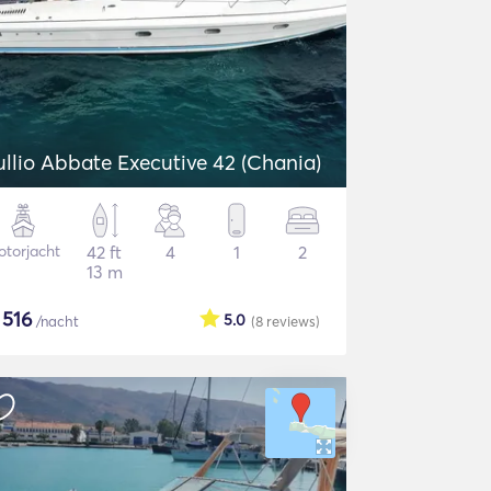
ullio Abbate Executive 42 (Chania)
torjacht
42 ft
4
1
2
13 m
$
516
5.0
/nacht
(8
reviews
)