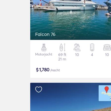
Falcon 76
Motorjacht
69 ft
10
4
10
21 m
$
1,780
/nacht