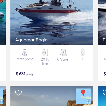
Aquamar Bagia
P
Motorjacht
20 ft
6 Varen
1
M
6 m
$
631
/dag