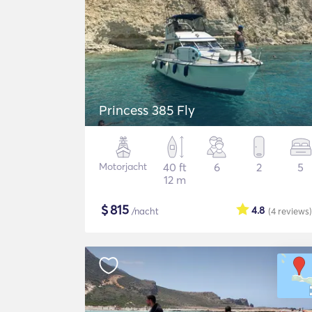
Princess 385 Fly
Motorjacht
40 ft
6
2
5
12 m
$
815
4.8
/nacht
(4
reviews
)