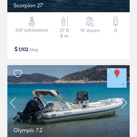
Scorpion 27'
Stijf opblaasbaar
27 ft
10 Varen
0
8 m
$
1,102
/dag
Olympic 7.2