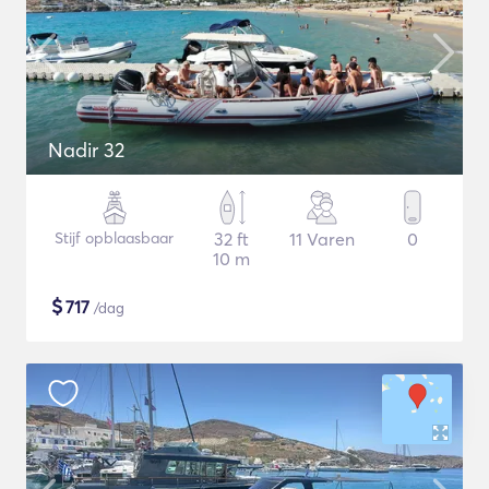
Nadir 32
Stijf opblaasbaar
32 ft
11 Varen
0
10 m
$
717
/dag