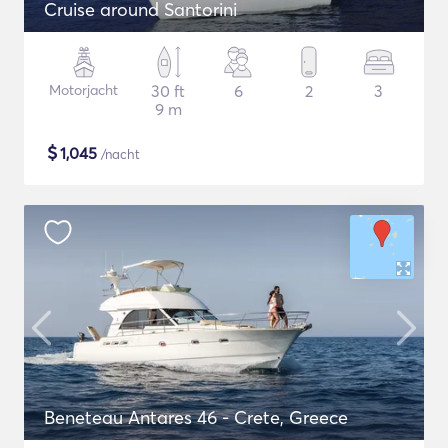
Cruise around Santorini
Motorjacht
30 ft
6
2
3
9 m
$
1,045
/nacht
Beneteau Antares 46 - Crete, Greece