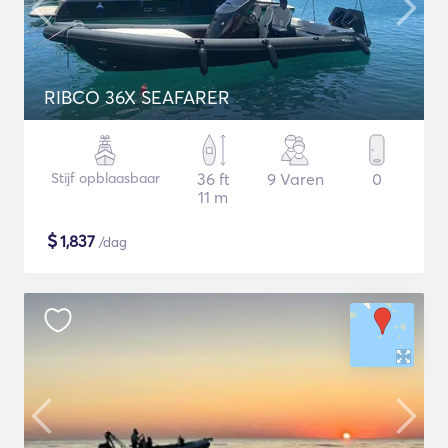
RIBCO 36X SEAFARER
Stijf opblaasbaar
36 ft
9 Varen
0
11 m
$
1,837
/dag