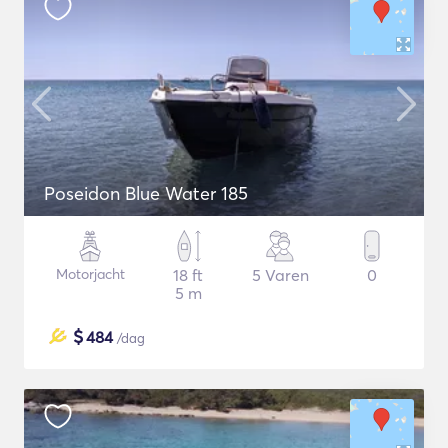
Poseidon Blue Water 185
Motorjacht
18 ft
5 Varen
0
5 m
$
484
/dag