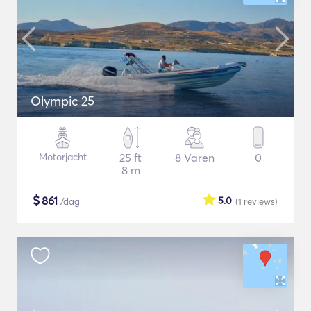
Olympic 25
Motorjacht
25 ft
8 Varen
0
8 m
$
861
5.0
/dag
(1
reviews
)