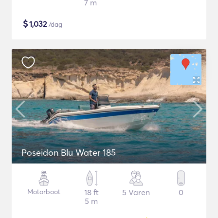
7 m
$
1,032
/dag
Poseidon Blu Water 185
Motorboot
18 ft
5 Varen
0
5 m