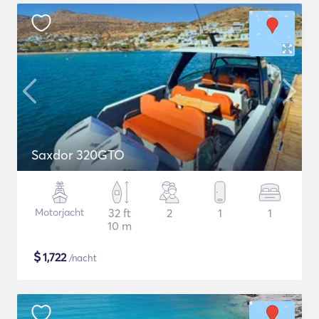
Saxdor 320GTO
Motorjacht
32 ft
2
1
1
10 m
$
1,722
/nacht