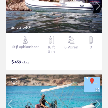
Selva 540
Stijf opblaasbaar
18 ft
8 Varen
0
5 m
$
459
/dag