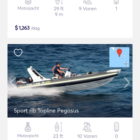
Motorjacht
29 ft
9 Varen
1
9 m
$
1,263
/dag
Sport rib Topline Pegasus
Motorjacht
23 ft
10 Varen
0