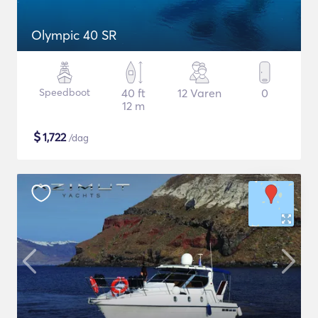
Olympic 40 SR
Speedboot
40 ft
12 Varen
0
12 m
$
1,722
/dag