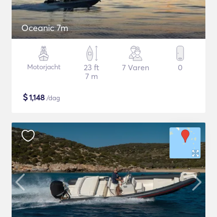
Oceanic 7m
Motorjacht
23 ft
7 Varen
0
7 m
$
1,148
/dag