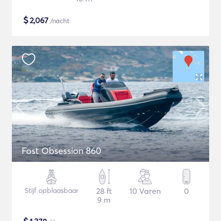
$
2,067
/nacht
Fost Obsession 860
Stijf opblaasbaar
28 ft
10 Varen
0
9 m