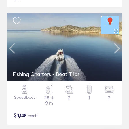
Fishing Charters - Boat Trips
Speedboot
28 ft
2
1
2
9 m
$
1,148
/nacht