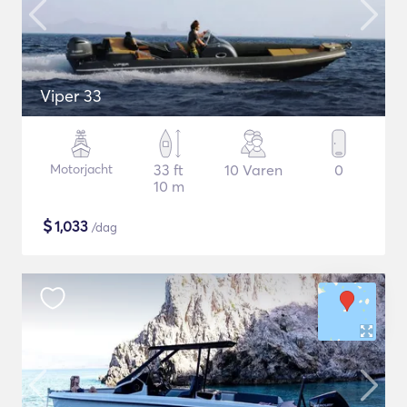
Viper 33
Motorjacht
33 ft
10 Varen
0
10 m
$
1,033
/dag