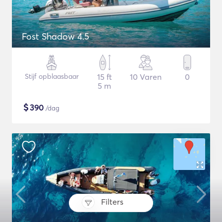
Fost Shadow 4.5
Stijf opblaasbaar
15 ft
10 Varen
0
5 m
$
390
/dag
Filters