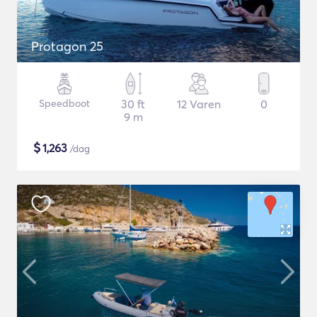
Protagon 25
Speedboot
30 ft
12 Varen
0
9 m
$
1,263
/dag