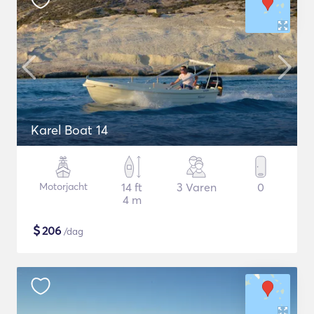
Karel Boat 14
Motorjacht
14 ft
3 Varen
0
4 m
$
206
/dag