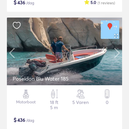
$
436
5.0
/dag
(1
reviews
)
Poseidon Blu Water 185
Motorboot
18 ft
5 Varen
0
5 m
$
436
/dag