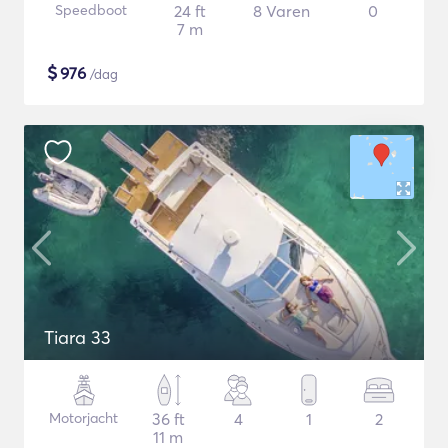
Speedboot
24 ft
8 Varen
0
7 m
$
976
/dag
Tiara 33
Motorjacht
36 ft
4
1
2
11 m