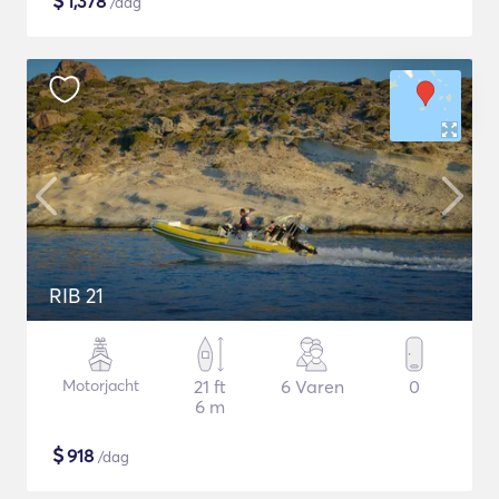
$
1,378
/dag
RIB 21
Motorjacht
21 ft
6 Varen
0
6 m
$
918
/dag