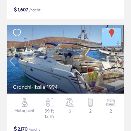
$
1,607
/nacht
Cranchi-Italie 1994
Motorjacht
39 ft
6
2
2
12 m
$
2,170
/nacht