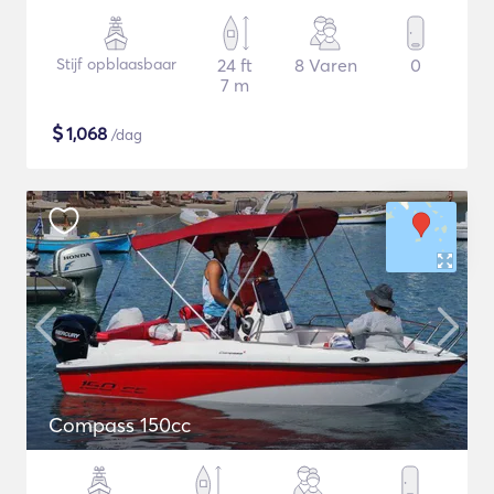
Stijf opblaasbaar
24 ft
8 Varen
0
7 m
$
1,068
/dag
Compass 150cc