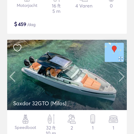
Motorjacht
16 ft
4 Varen
0
5 m
$
459
/dag
Saxdor 32GTO (Milos)
Speedboot
32 ft
2
1
1
10 m