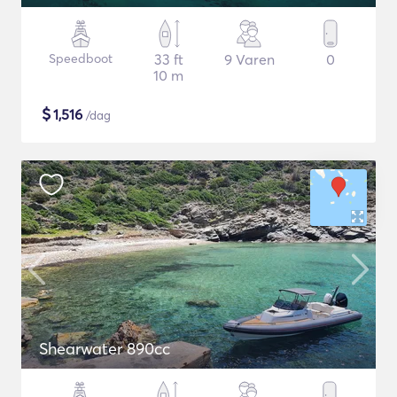
Speedboot
33 ft
9 Varen
0
10 m
$
1,516
/dag
Shearwater 890cc