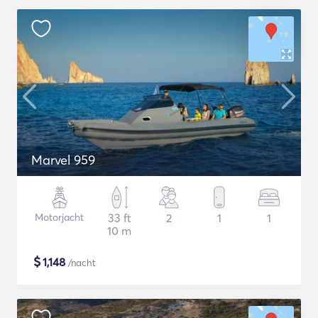
Marvel 959
Motorjacht
33 ft
2
1
1
10 m
$
1,148
/nacht