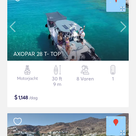
AXOPAR 28 T- TOP
Motorjacht
30 ft
8 Varen
1
9 m
$
1,148
/dag