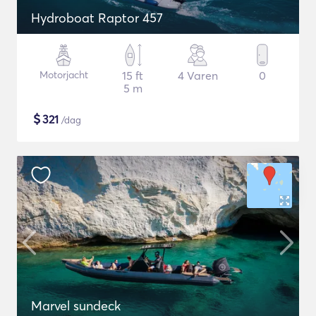
Hydroboat Raptor 457
Motorjacht
15 ft
4 Varen
0
5 m
$
321
/dag
Marvel sundeck