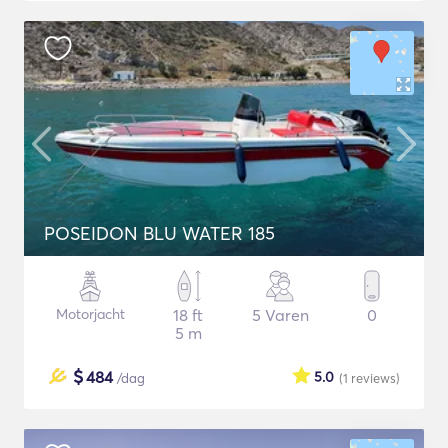
POSEIDON BLU WATER 185
Motorjacht
18 ft
5 Varen
0
5 m
$
484
5.0
/dag
(1
reviews
)