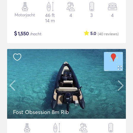
Motorjacht
46 ft
4
3
4
14 m
$
1,550
5.0
/nacht
(40
reviews
)
Fost Obsession 8m Rib