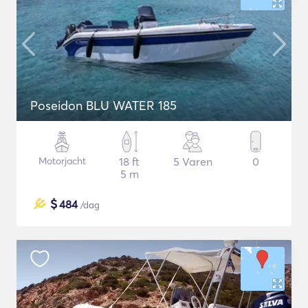
Poseidon BLU WATER 185
Motorjacht
18 ft
5 Varen
0
5 m
$
484
/dag