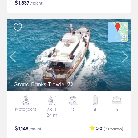
$
1,837
/nacht
Grand Banks Trawler 72
Motorjacht
78 ft
10
4
6
24 m
$
1,148
5.0
/nacht
(3
reviews
)