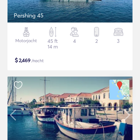
Pershing 45
Motorjacht
45 ft
4
2
3
14 m
$
2,469
/nacht