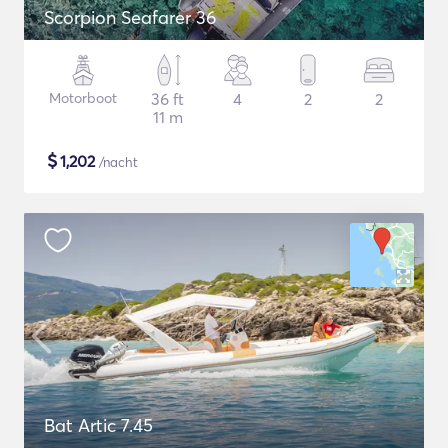
Scorpion Seafarer 36
Motorboot
36 ft
4
2
2
11 m
$
1,202
/nacht
Bat Artic 7.45