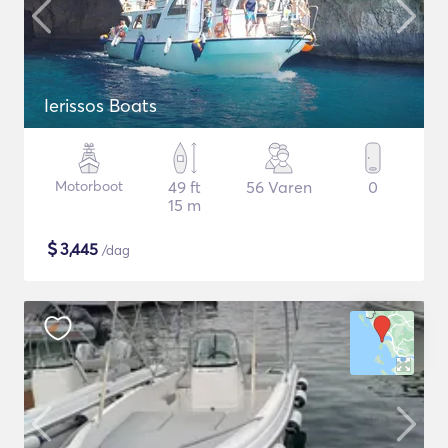
Ierissos Boats
Motorboot
49 ft
56 Varen
0
15 m
$
3,445
/dag