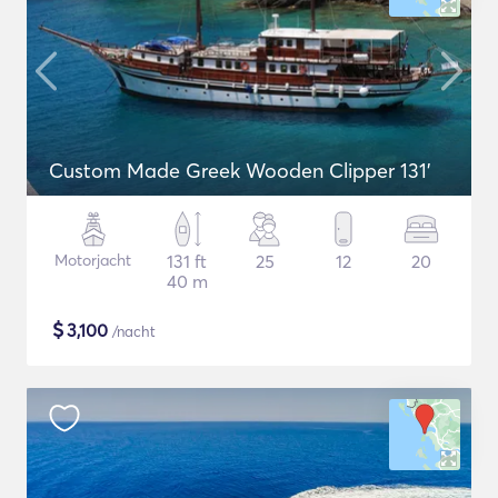
Custom Made Greek Wooden Clipper 131'
Motorjacht
131 ft
25
12
20
40 m
$
3,100
/nacht