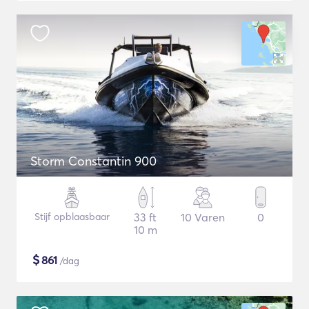
Storm Constantin 900
Stijf opblaasbaar
33 ft
10 Varen
0
10 m
$
861
/dag