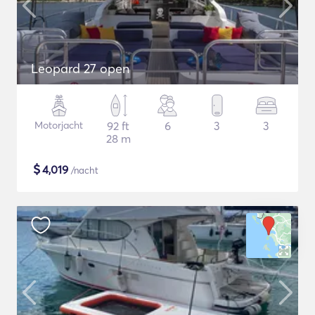
Leopard 27 open
Motorjacht
92 ft
6
3
3
28 m
$
4,019
/nacht