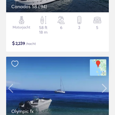
Canados 58 ('94)
Motorjacht
58 ft
6
3
5
18 m
$
2,239
/nacht
Olympic fx