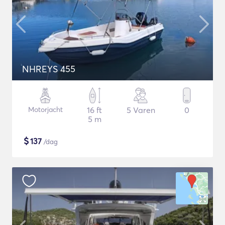
NHREYS 455
Motorjacht
16 ft
5 Varen
0
5 m
$
137
/dag