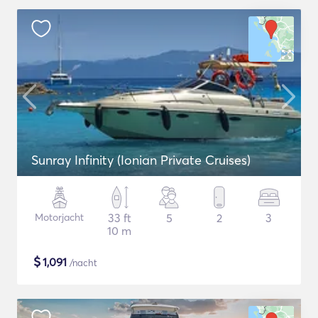
Sunray Infinity (Ionian Private Cruises)
Motorjacht
33 ft
5
2
3
10 m
$
1,091
/nacht