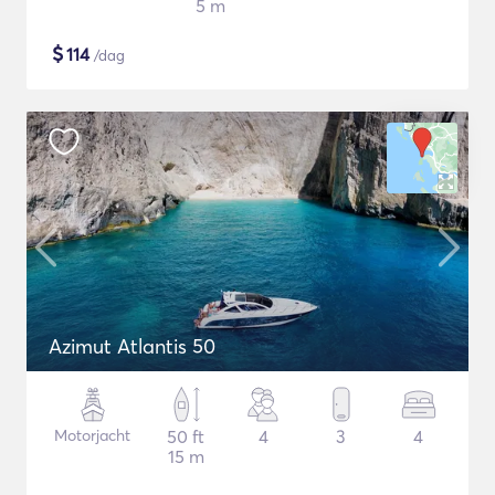
5 m
$
114
/dag
Azimut Atlantis 50
Motorjacht
50 ft
4
3
4
15 m