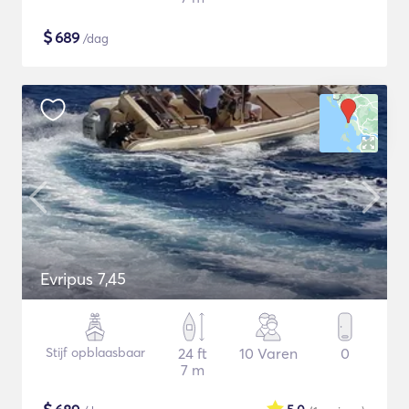
$
689
/dag
Evripus 7,45
Stijf opblaasbaar
24 ft
10 Varen
0
7 m