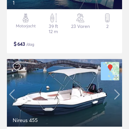
1
Motorjacht
39 ft
23 Varen
2
12 m
$
643
/dag
Nireus 455