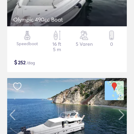
Olympic 490cc Boat
Speedboot
16 ft
5 Varen
0
5 m
$
252
/dag