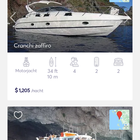
Cranchi zaffiro
Motorjacht
34 ft
4
2
2
10 m
$
1,205
/nacht