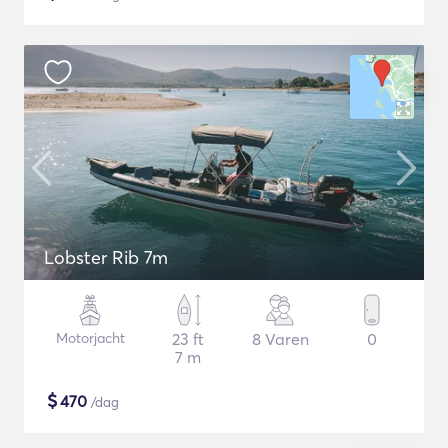
Lobster Rib 7m
Motorjacht
23 ft
8 Varen
0
7 m
$
470
/dag