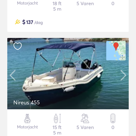
Motorjacht
18 ft
5 Varen
0
5 m
$
137
/dag
Nireus 455
Motorjacht
15 ft
5 Varen
0
5 m