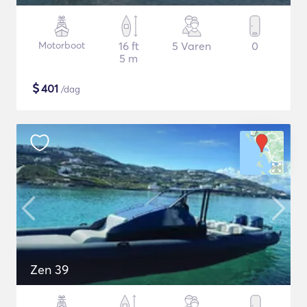
Motorboot
16 ft
5 Varen
0
5 m
$
401
/dag
Zen 39