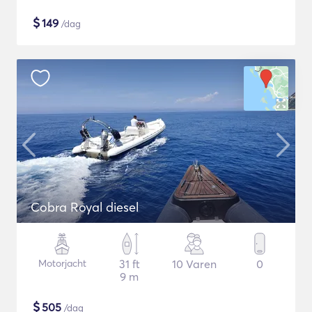
$
149
/dag
Cobra Royal diesel
Motorjacht
31 ft
10 Varen
0
9 m
$
505
/dag