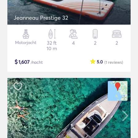
Jeanneau Prestige 32
Motorjacht
32 ft
4
2
2
10 m
$
1,607
5.0
/nacht
(1
reviews
)