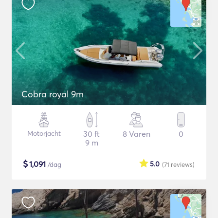
Cobra royal 9m
Motorjacht
30 ft
8 Varen
0
9 m
$
1,091
5.0
/dag
(71
reviews
)