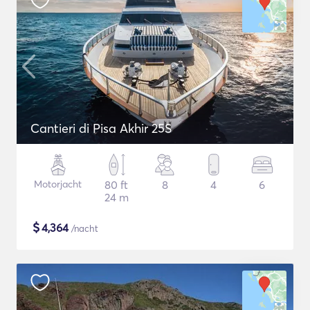
Cantieri di Pisa Akhir 25S
Motorjacht
80 ft
8
4
6
24 m
$
4,364
/nacht