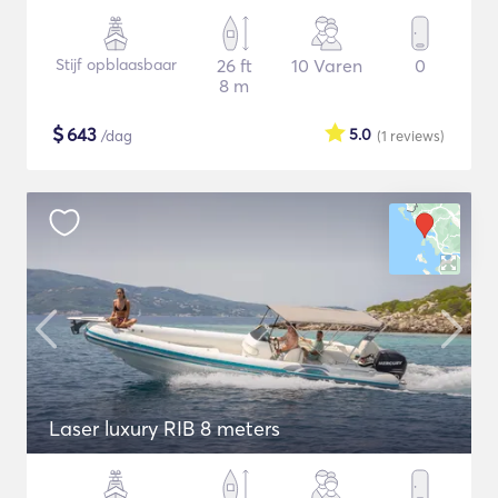
Stijf opblaasbaar
26 ft
10 Varen
0
8 m
$
643
5.0
/dag
(1
reviews
)
Laser luxury RIB 8 meters