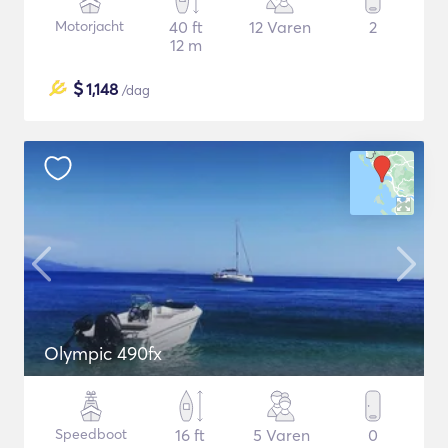
Motorjacht
40 ft
12 Varen
2
12 m
$
1,148
/dag
Olympic 490fx
Speedboot
16 ft
5 Varen
0