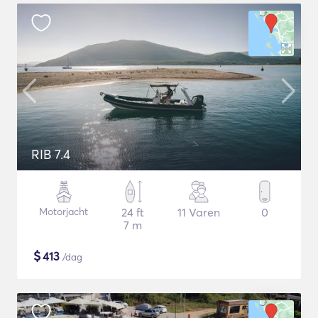
RIB 7.4
Motorjacht
24 ft
11 Varen
0
7 m
$
413
/dag