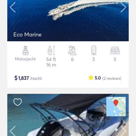
Eco Marine
Motorjacht
54 ft
6
3
5
16 m
$
1,837
5.0
/nacht
(2
reviews
)