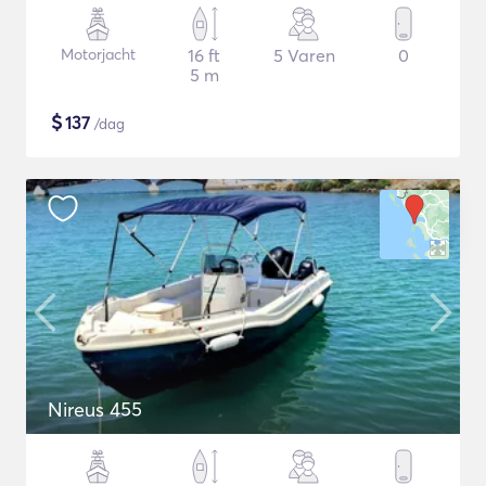
Motorjacht
16 ft
5 Varen
0
5 m
$
137
/dag
Nireus 455