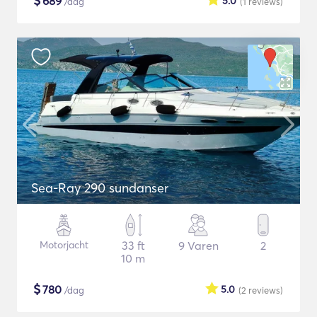
$
689
5.0
/dag
(1
reviews
)
Sea-Ray 290 sundanser
Motorjacht
33 ft
9 Varen
2
10 m
$
780
5.0
/dag
(2
reviews
)