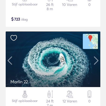
Stijf opblaasbaar
26 ft
10 Varen
0
8 m
$
723
/dag
Marlin 22
Stijf opblaasbaar
24 ft
12 Varen
0
7 m