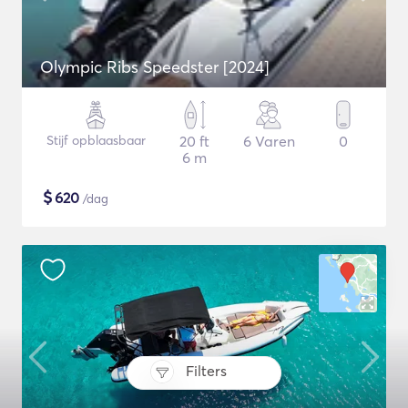
Olympic Ribs Speedster [2024]
Stijf opblaasbaar
20 ft
6 Varen
0
6 m
$
620
/dag
Filters