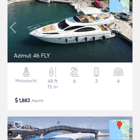
Azimut 46 FLY
Motorjacht
48 ft
6
3
4
15 m
$
1,883
/nacht