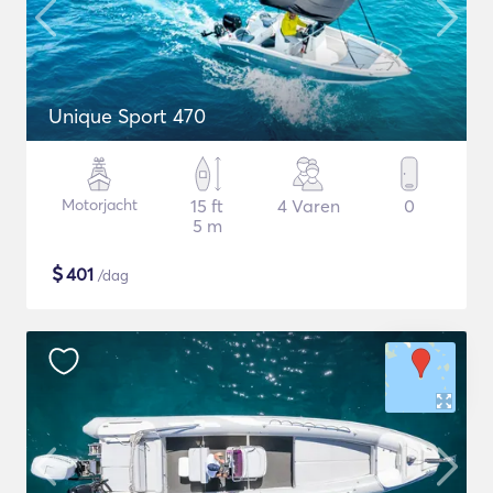
Unique Sport 470
Motorjacht
15 ft
4 Varen
0
5 m
$
401
/dag