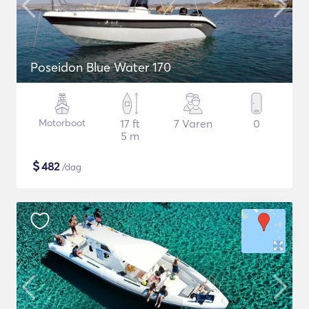
Poseidon Blue Water 170
Motorboot
17 ft
7 Varen
0
5 m
$
482
/dag