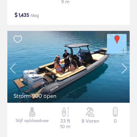
9 m
$
1,435
/dag
Strorm 900 open
Stijf opblaasbaar
33 ft
8 Varen
0
10 m