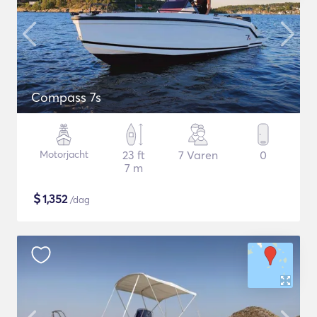
Compass 7s
Motorjacht
23 ft
7 Varen
0
7 m
$
1,352
/dag