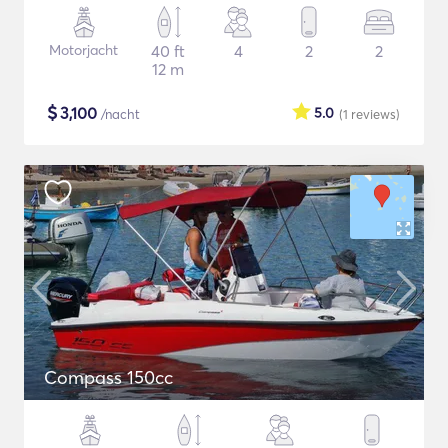
Motorjacht
40 ft
4
2
2
12 m
$
3,100
5.0
/nacht
(1
reviews
)
Compass 150cc