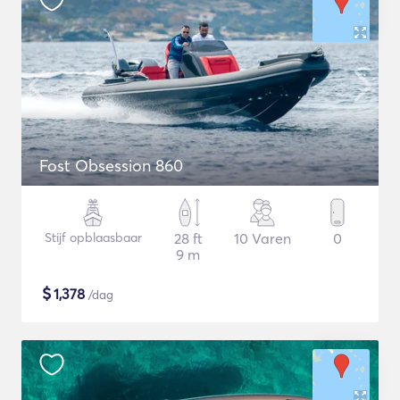
Fost Obsession 860
Stijf opblaasbaar
28 ft
10 Varen
0
9 m
$
1,378
/dag