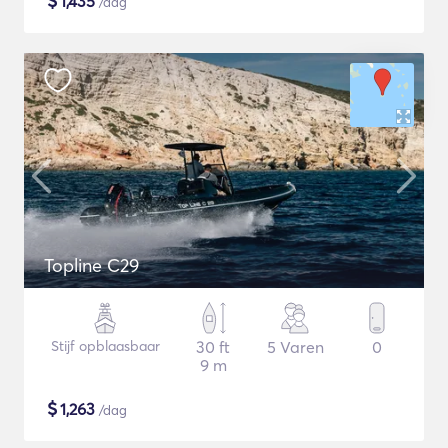
$
1,435
/dag
Topline C29
Stijf opblaasbaar
30 ft
5 Varen
0
9 m
$
1,263
/dag