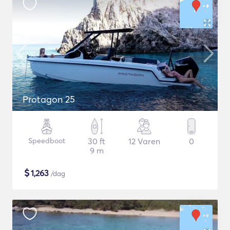
Protagon 25
Speedboot
30 ft
12 Varen
0
9 m
$
1,263
/dag