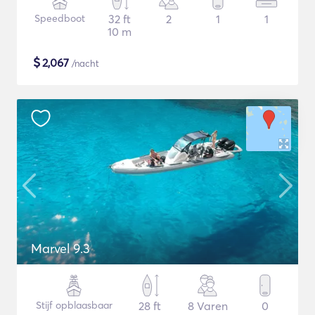
Speedboot
32 ft
2
1
1
10 m
$
2,067
/nacht
Marvel 9.3
Stijf opblaasbaar
28 ft
8 Varen
0