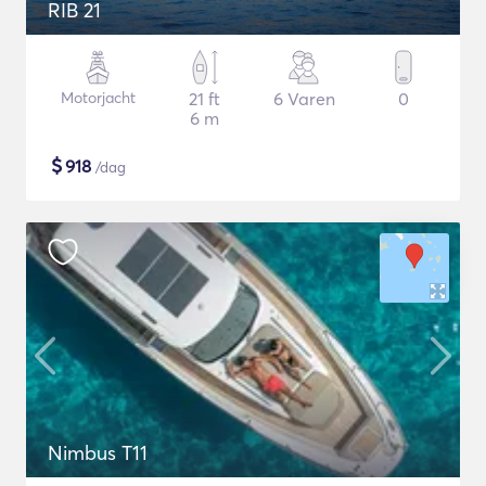
RIB 21
Motorjacht
21 ft
6 Varen
0
6 m
$
918
/dag
Nimbus T11