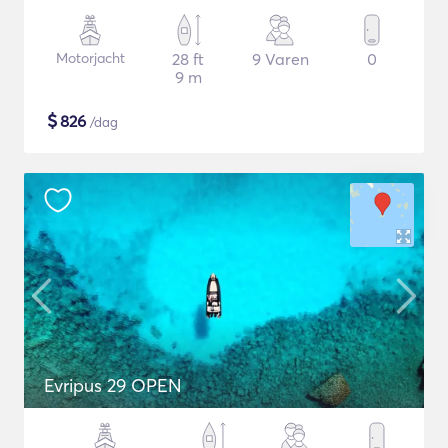
Motorjacht
28 ft
9 Varen
0
9 m
$
826
/dag
Evripus 29 OPEN