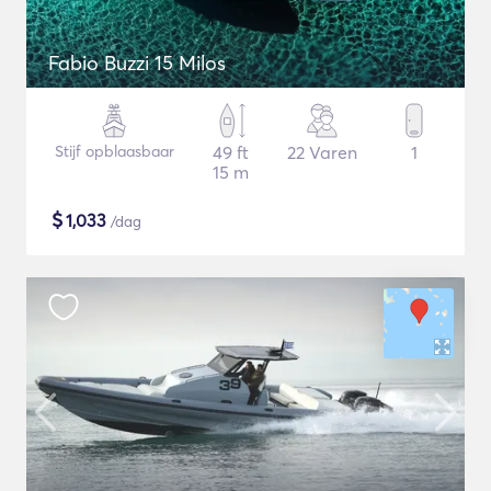
Fabio Buzzi 15 Milos
Stijf opblaasbaar
49 ft
22 Varen
1
15 m
$
1,033
/dag