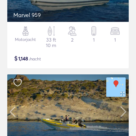
Marvel 959
Motorjacht
33 ft
2
1
1
10 m
$
1,148
/nacht