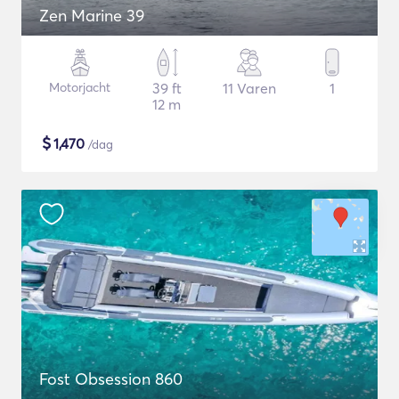
Zen Marine 39
Motorjacht
39 ft
11 Varen
1
12 m
$
1,470
/dag
Fost Obsession 860