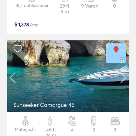
Stijf opblaasbaar
29 ft
9 Varen
0
9 m
$
1,378
/dag
Sunseeker Camargue 46
Motorjacht
46 ft
4
2
3
14 m