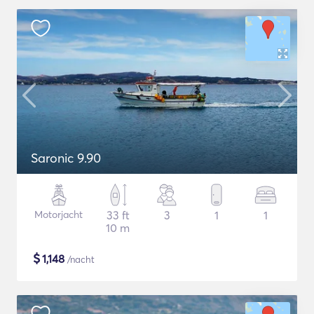
Saronic 9.90
Motorjacht
33 ft
3
1
1
10 m
$
1,148
/nacht