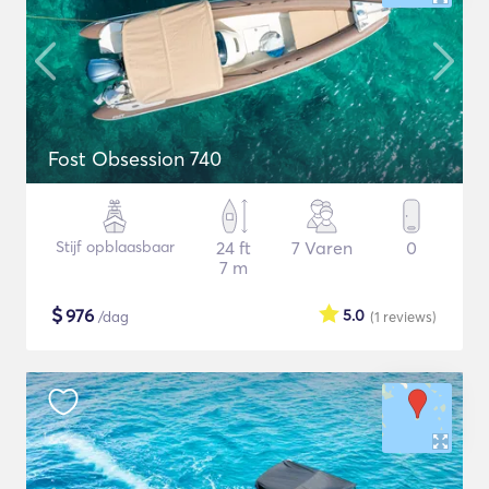
Fost Obsession 740
Stijf opblaasbaar
24 ft
7 Varen
0
7 m
$
976
5.0
/dag
(1
reviews
)