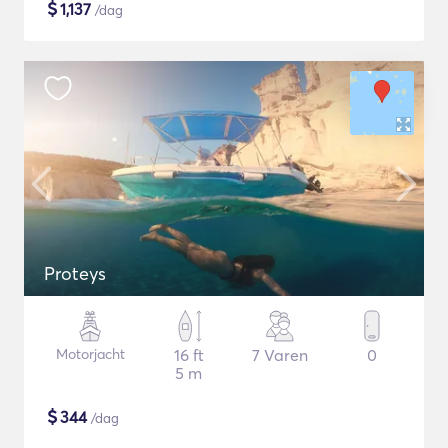
$
1,137
/dag
Proteys
Motorjacht
16 ft
7 Varen
0
5 m
$
344
/dag