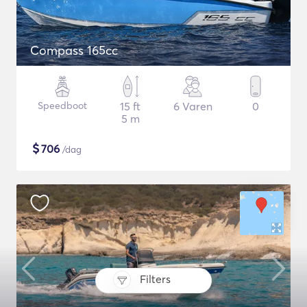
Compass 165cc
Speedboot
15 ft
6 Varen
0
5 m
$
706
/dag
Filters