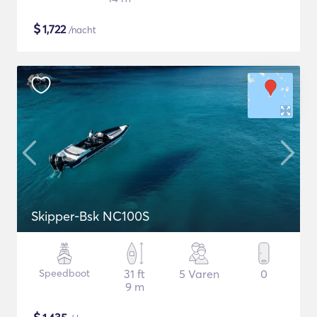
$
1,722
/nacht
Skipper-Bsk NC100S
Speedboot
31 ft
5 Varen
0
9 m