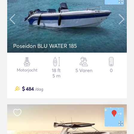
Poseidon BLU WATER 185
Motorjacht
18 ft
5 Varen
0
5 m
$
484
/dag