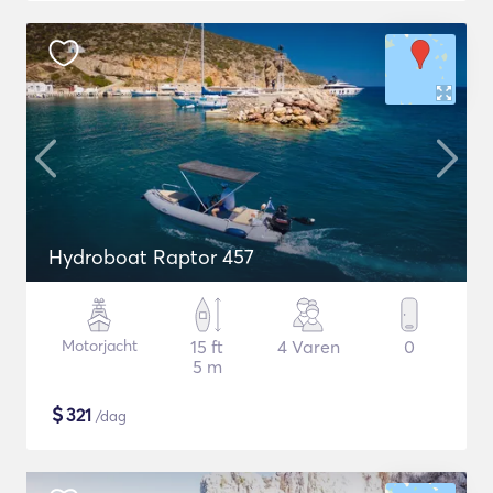
Hydroboat Raptor 457
Motorjacht
15 ft
4 Varen
0
5 m
$
321
/dag