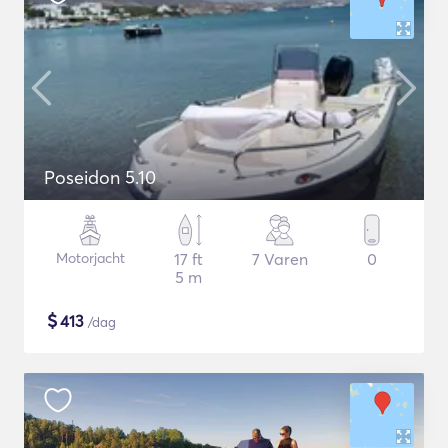
Poseidon 5.10
Motorjacht
17 ft
7 Varen
0
5 m
$
413
/dag