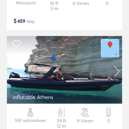
Motorjacht
16 ft
4 Varen
0
5 m
$
459
/dag
Inflatable Athens
Stijf opblaasbaar
39 ft
9 Varen
0
12 m