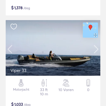
$
1,378
/dag
Viper 33
Motorjacht
33 ft
10 Varen
0
10 m
$
1,033
/dag