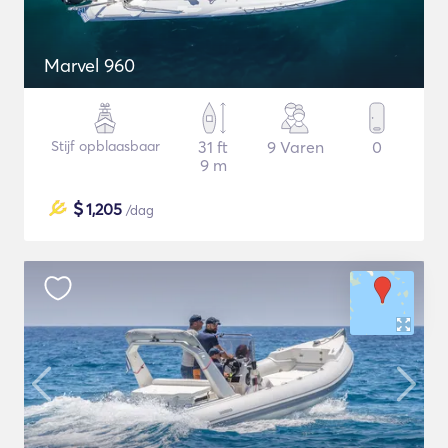
Μarvel 960
Stijf opblaasbaar
31 ft
9 Varen
0
9 m
$
1,205
/dag