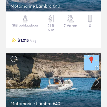
Motomarine Lambro 640
Stijf opblaasbaar
21 ft
7 Varen
0
6 m
$
1,015
/dag
Motomarine Lambro 640