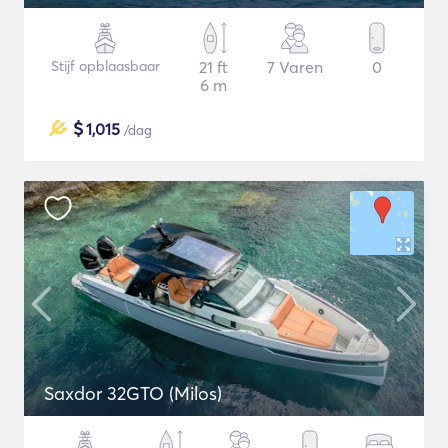
Stijf opblaasbaar
21 ft
7 Varen
0
6 m
$
1,015
/dag
Saxdor 32GTO (Milos)