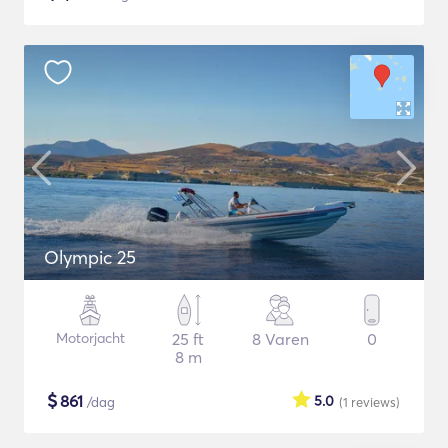
Olympic 25
Motorjacht
25 ft
8 Varen
0
8 m
$
861
5.0
/dag
(1
reviews
)