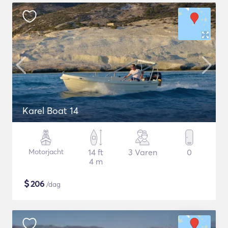
Karel Boat 14
Motorjacht
14 ft
3 Varen
0
4 m
$
206
/dag