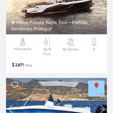
❖ Milos: Private Yacht Tour—Kleftiko
Sarakiniko Poliegos
Motorjacht
36 ft
16 Varen
0
11 m
$
2,871
/dag