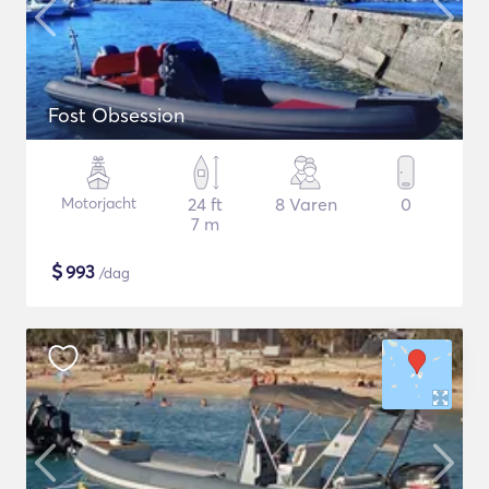
Fost Obsession
Motorjacht
24 ft
8 Varen
0
7 m
$
993
/dag