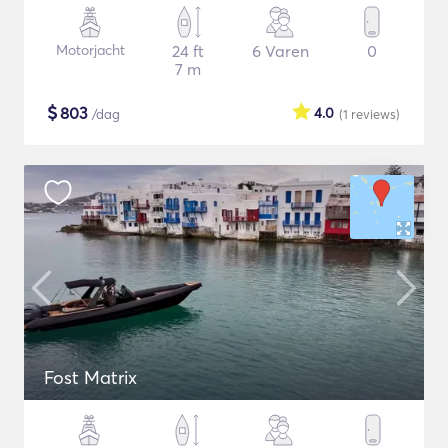
Motorjacht
24 ft
6 Varen
0
7 m
$
803
4.0
/dag
(1
reviews
)
Fost Matrix