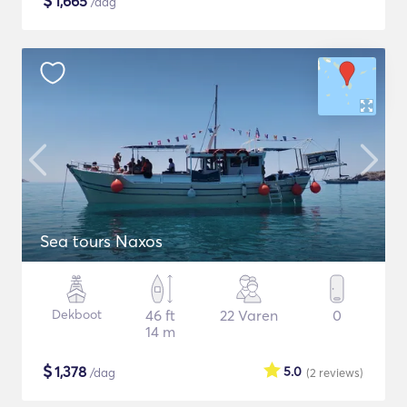
$
1,665
/dag
Sea tours Naxos
Dekboot
46 ft
22 Varen
0
14 m
$
1,378
5.0
/dag
(2
reviews
)