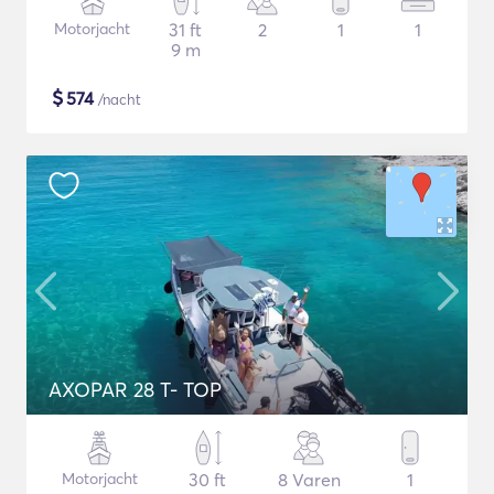
Motorjacht
31 ft
2
1
1
9 m
$
574
/nacht
AXOPAR 28 T- TOP
Motorjacht
30 ft
8 Varen
1