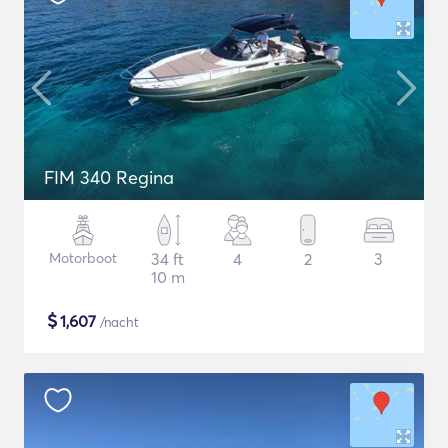
FIM 340 Regina
Motorboot
34 ft
4
2
3
10 m
$
1,607
/nacht