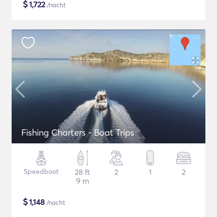
$
1,722
/nacht
Fishing Charters - Boat Trips
Speedboot
28 ft
2
1
2
9 m
$
1,148
/nacht