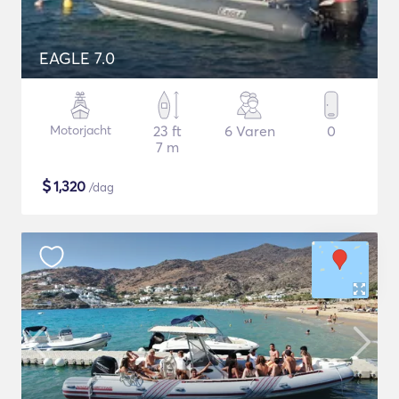
EAGLE 7.0
Motorjacht
23 ft
6 Varen
0
7 m
$
1,320
/dag