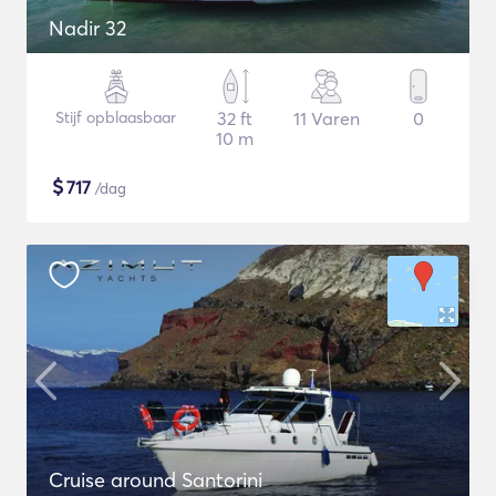
Nadir 32
Stijf opblaasbaar
32 ft
11 Varen
0
10 m
$
717
/dag
Cruise around Santorini