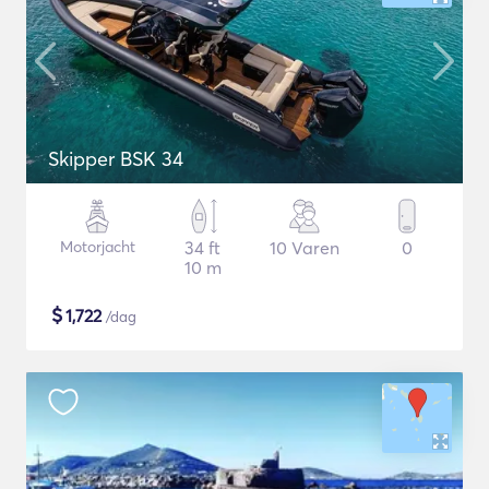
Skipper BSK 34
Motorjacht
34 ft
10 Varen
0
10 m
$
1,722
/dag