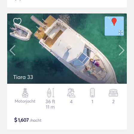
Tiara 33
Motorjacht
36 ft
4
1
2
11 m
$
1,607
/nacht