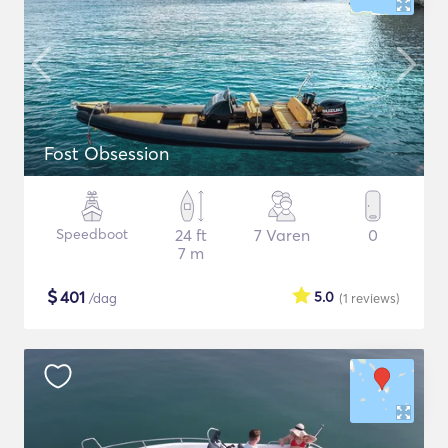
Fost Obsession
Speedboot
24 ft
7 Varen
0
7 m
$
401
5.0
/dag
(1
reviews
)