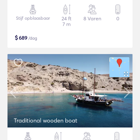
Stijf opblaasbaar
24 ft
8 Varen
0
7 m
$
689
/dag
Traditional wooden boat