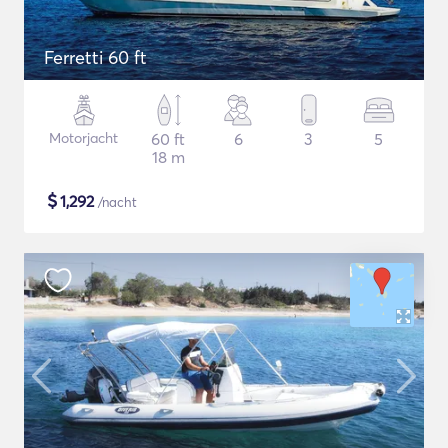
Ferretti 60 ft
Motorjacht
60 ft
6
3
5
18 m
$
1,292
/nacht