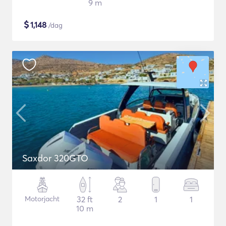
9 m
$
1,148
/dag
Saxdor 320GTO
Motorjacht
32 ft
2
1
1
10 m