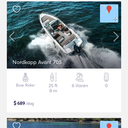
Nordkapp Avant 705
Bow Rider
25 ft
6 Varen
0
8 m
$
689
/dag