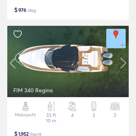
$
976
/dag
FIM 340 Regina
Motorjacht
33 ft
4
2
3
10 m
$
1,952
/nacht