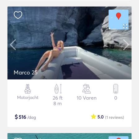
Marco 25
Motorjacht
26 ft
10 Varen
0
8 m
$
516
5.0
/dag
(1
reviews
)