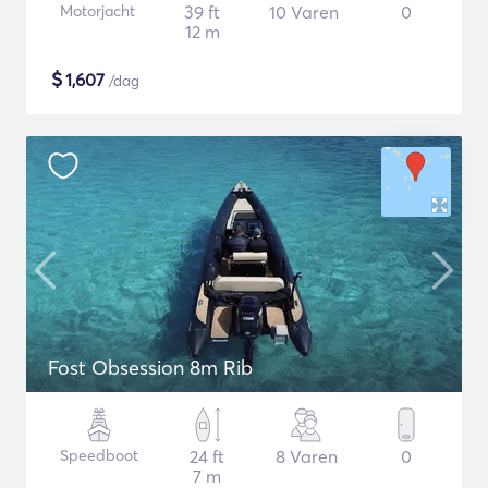
Motorjacht
39 ft
10 Varen
0
12 m
$
1,607
/dag
Fost Obsession 8m Rib
Speedboot
24 ft
8 Varen
0
7 m