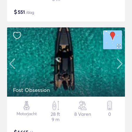
$
551
/dag
Fost Obsession
Motorjacht
28 ft
8 Varen
0
9 m