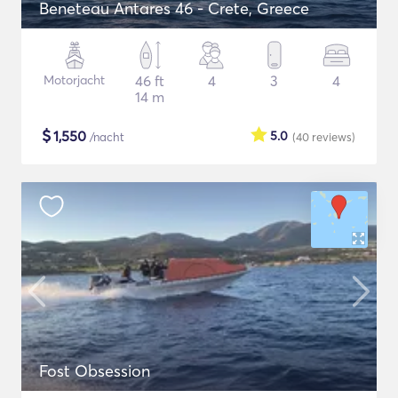
Beneteau Antares 46 - Crete, Greece
Motorjacht
46 ft
4
3
4
14 m
$
1,550
5.0
/nacht
(40
reviews
)
Fost Obsession