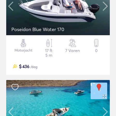
Poseidon Blue Water 170
Motorjacht
17 ft
7 Varen
0
5 m
$
436
/dag