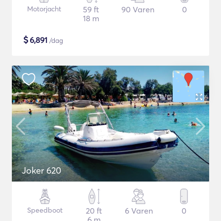
Motorjacht
59 ft
90 Varen
0
18 m
$
6,891
/dag
Joker 620
Speedboot
20 ft
6 Varen
0
6 m