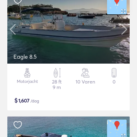
Eagle 8.5
Motorjacht
28 ft
10 Varen
0
9 m
$
1,607
/dag