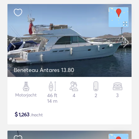
Beneteau Antares 13.80
Motorjacht
46 ft
4
2
3
14 m
$
1,263
/nacht