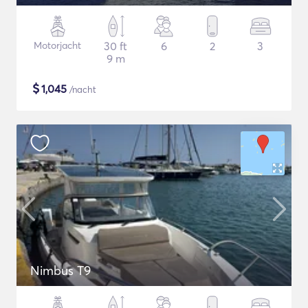
Motorjacht
30 ft
6
2
3
9 m
$
1,045
/nacht
Nimbus T9