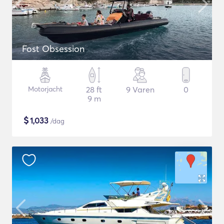
Fost Obsession
Motorjacht
28 ft
9 Varen
0
9 m
$
1,033
/dag