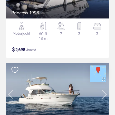
Princess 1998
Motorjacht
60 ft
7
3
3
18 m
$
2,698
/nacht