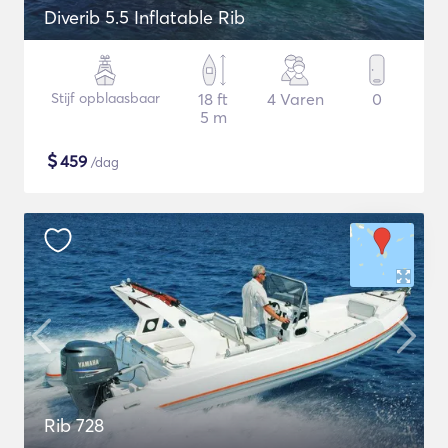
Diverib 5.5 Inflatable Rib
Stijf opblaasbaar
18 ft
4 Varen
0
5 m
$
459
/dag
Rib 728