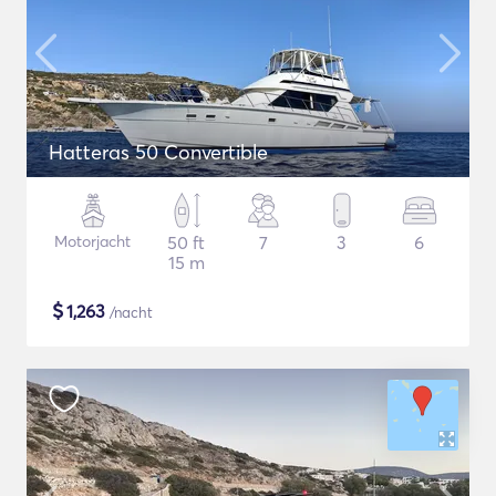
Hatteras 50 Convertible
Motorjacht
50 ft
7
3
6
15 m
$
1,263
/nacht