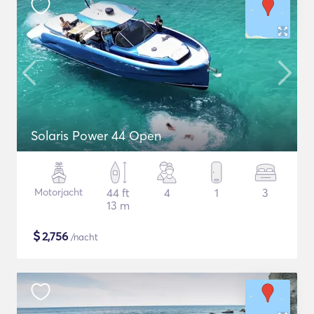
Solaris Power 44 Open
Motorjacht
44 ft
4
1
3
13 m
$
2,756
/nacht