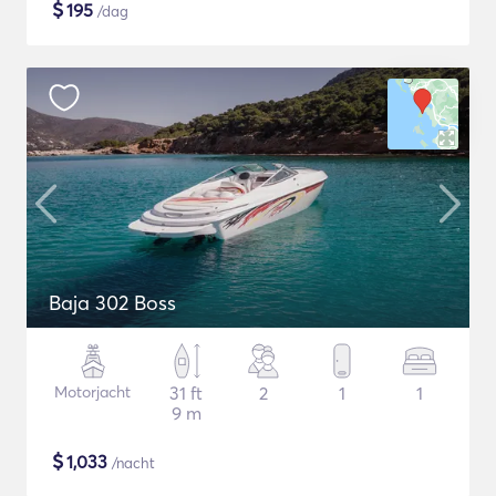
$
195
/dag
Baja 302 Boss
Motorjacht
31 ft
2
1
1
9 m
$
1,033
/nacht