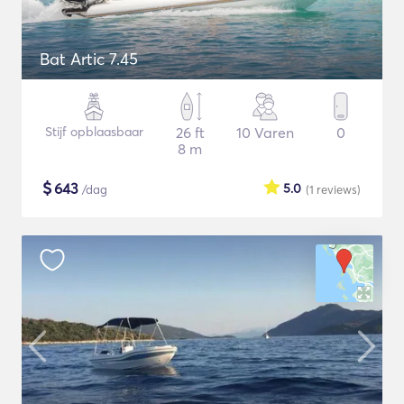
Bat Artic 7.45
Stijf opblaasbaar
26 ft
10 Varen
0
8 m
$
643
5.0
/dag
(1
reviews
)