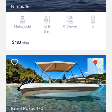
Nireus 16
Motorjacht
16 ft
5 Varen
0
5 m
$
183
/dag
Karel Paxos 170