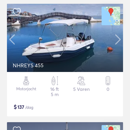
NHREYS 455
Motorjacht
16 ft
5 Varen
0
5 m
$
137
/dag