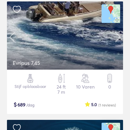
Evripus 7,45
Stijf opblaasbaar
24 ft
10 Varen
0
7 m
$
689
5.0
/dag
(1
reviews
)