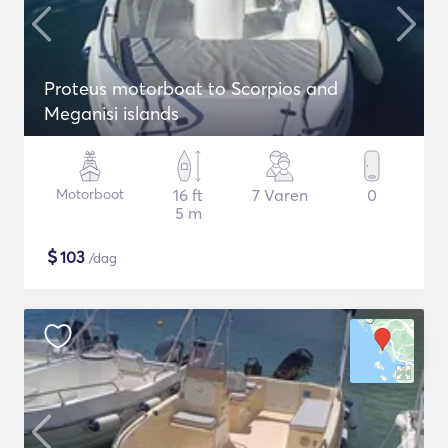
Proteus motorboat to Scorpios and
Meganisi islands
Motorboot
16 ft
7 Varen
0
5 m
$
103
/dag