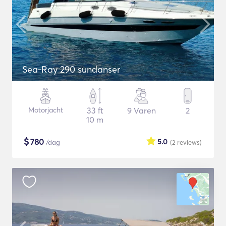
Sea-Ray 290 sundanser
Motorjacht
33 ft
9 Varen
2
10 m
$
780
5.0
/dag
(2
reviews
)