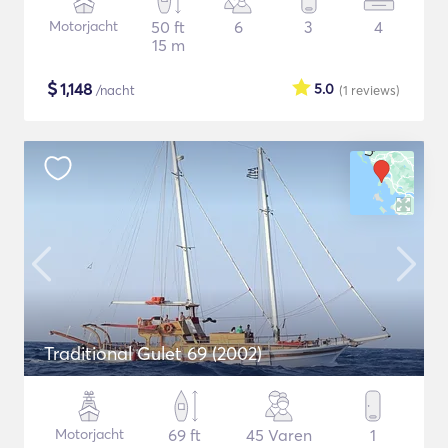
Motorjacht
50 ft
6
3
4
15 m
$
1,148
5.0
/nacht
(1
reviews
)
Traditional Gulet 69 (2002)
Motorjacht
69 ft
45 Varen
1