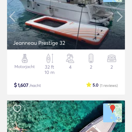
Jeanneau Prestige 32
Motorjacht
32 ft
4
2
2
10 m
$
1,607
5.0
/nacht
(1
reviews
)