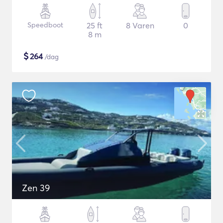
Speedboot
25 ft
8 Varen
0
8 m
$
264
/dag
Zen 39