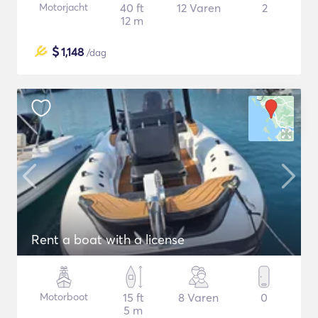
Motorjacht
40 ft
12 Varen
2
12 m
$
1,148
/dag
Rent a boat with a license
Motorboot
15 ft
8 Varen
0
5 m