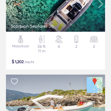
Scorpion Seafarer 36
Motorboot
36 ft
4
2
2
11 m
$
1,202
/nacht