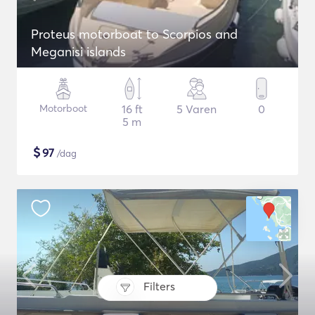
Proteus motorboat to Scorpios and
Meganisi islands
Motorboot
16 ft
5 Varen
0
5 m
$
97
/dag
Filters