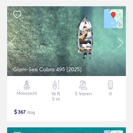
Glam-Sea Cobra 495 [2025]
Motorjacht
16 ft
5 Varen
0
5 m
$
367
/dag