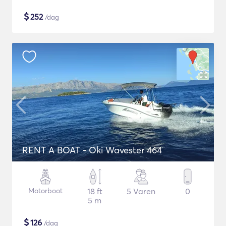
$
252
/dag
RENT A BOAT - Oki Wavester 464
Motorboot
18 ft
5 Varen
0
5 m
$
126
/dag