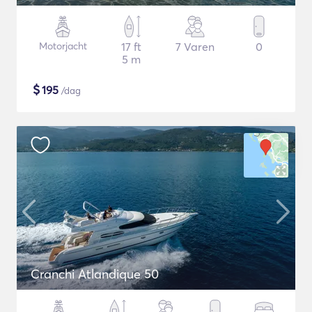
Motorjacht
17 ft
7 Varen
0
5 m
$
195
/dag
Cranchi Atlandique 50