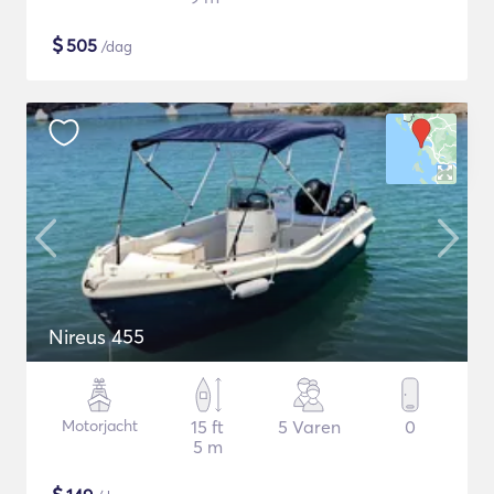
$
505
/dag
Nireus 455
Motorjacht
15 ft
5 Varen
0
5 m