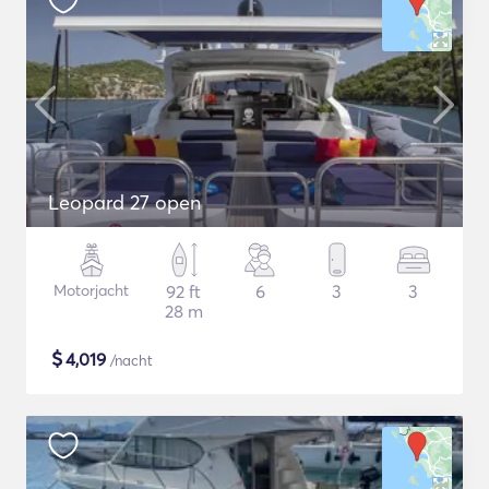
Leopard 27 open
Motorjacht
92 ft
6
3
3
28 m
$
4,019
/nacht