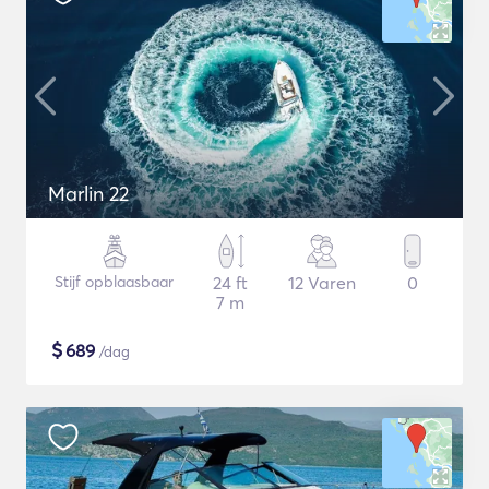
Marlin 22
Stijf opblaasbaar
24 ft
12 Varen
0
7 m
$
689
/dag