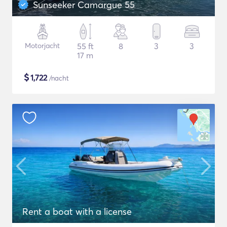
Sunseeker Camargue 55
Motorjacht
55 ft
8
3
3
17 m
$
1,722
/nacht
Rent a boat with a license