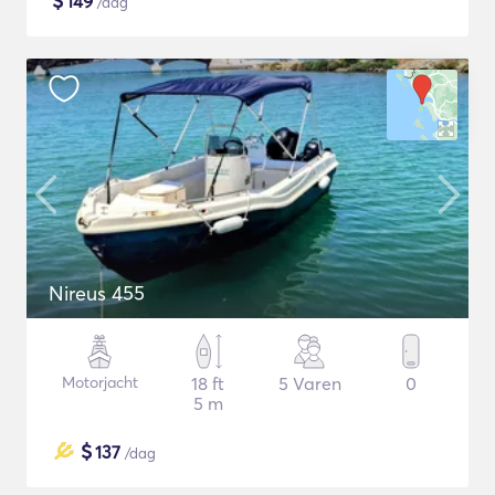
$
149
/dag
Nireus 455
Motorjacht
18 ft
5 Varen
0
5 m
$
137
/dag