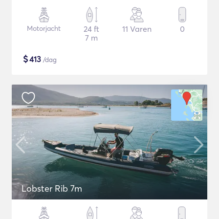
Motorjacht
24 ft
11 Varen
0
7 m
$
413
/dag
Lobster Rib 7m