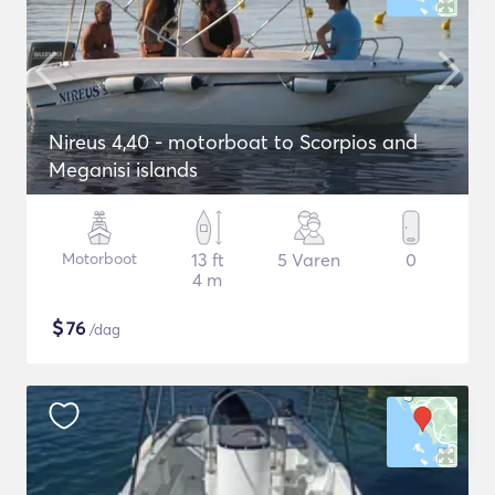
Nireus 4,40 - motorboat to Scorpios and
Meganisi islands
Motorboot
13 ft
5 Varen
0
4 m
$
76
/dag