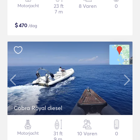
Motorjacht
23 ft
8 Varen
0
7 m
$
470
/dag
Cobra Royal diesel
Motorjacht
31 ft
10 Varen
0
9 m