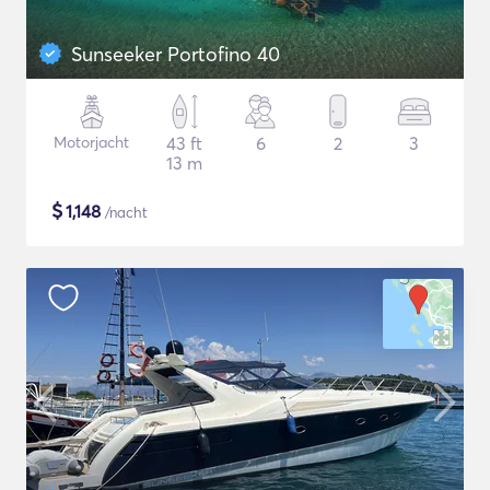
Sunseeker Portofino 40
Motorjacht
43 ft
6
2
3
13 m
$
1,148
/nacht