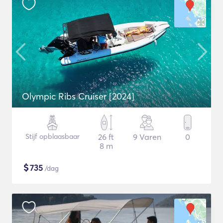
Olympic Ribs Cruiser [2024]
Stijf opblaasbaar
26 ft
9 Varen
0
8 m
$
735
/dag