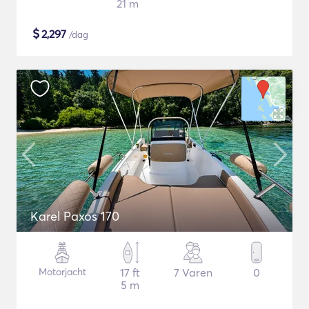
21 m
$
2,297
/dag
Karel Paxos 170
Motorjacht
17 ft
7 Varen
0
5 m