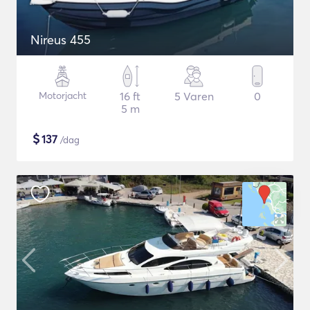
Nireus 455
Motorjacht
16 ft
5 Varen
0
5 m
$
137
/dag