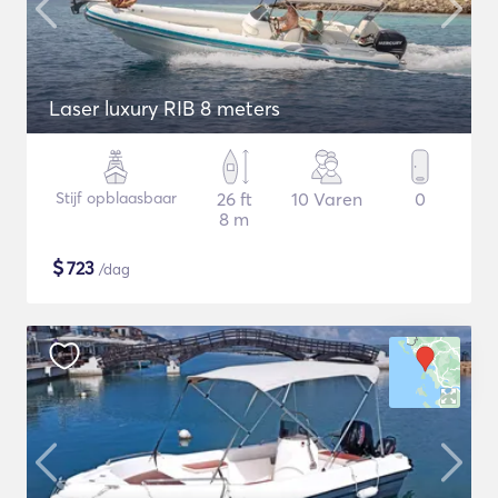
Laser luxury RIB 8 meters
Stijf opblaasbaar
26 ft
10 Varen
0
8 m
$
723
/dag