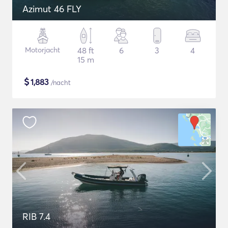
Azimut 46 FLY
Motorjacht
48 ft
6
3
4
15 m
$
1,883
/nacht
RIB 7.4