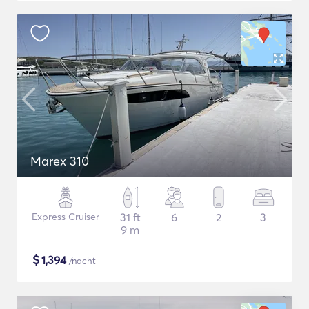
Marex 310
Express Cruiser
31 ft
6
2
3
9 m
$
1,394
/nacht