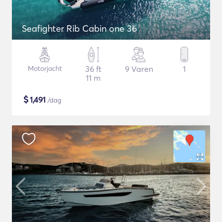
Seafighter Rib Cabin one 36
Motorjacht
36 ft
9 Varen
1
11 m
$
1,491
/dag