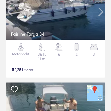
Fairline Targa 34
Motorjacht
36 ft
6
2
3
11 m
$
1,251
/nacht