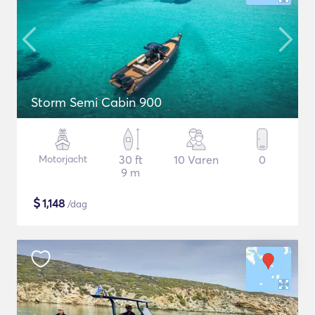
Storm Semi Cabin 900
Motorjacht
30 ft
10 Varen
0
9 m
$
1,148
/dag