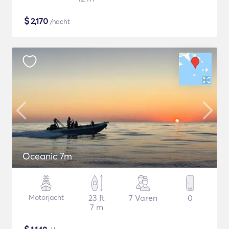
$
2,170
/nacht
Oceanic 7m
Motorjacht
23 ft
7 Varen
0
7 m