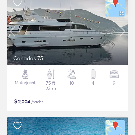
Canados 75
Motorjacht
75 ft
10
4
9
23 m
$
2,004
/nacht