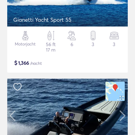
Gianetti Yacht Sport 55
Motorjacht
56 ft
6
3
3
17 m
$
1,366
/nacht