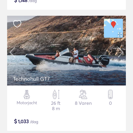
$
1,148
/dag
Technohull GT7
Motorjacht
26 ft
8 Varen
0
8 m
$
1,033
/dag