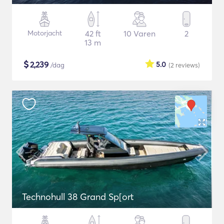
Motorjacht
42 ft
10 Varen
2
13 m
$
2,239
5.0
/dag
(2
reviews
)
Technohull 38 Grand Sp[ort