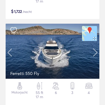
17 m
$
1,722
/nacht
Ferretti 550 Fly
Motorjacht
55 ft
6
3
4
17 m