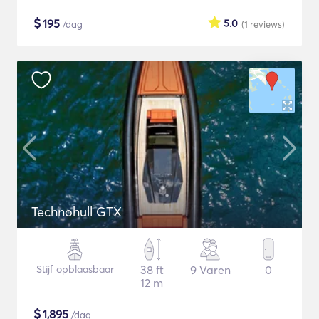
$
195
5.0
/dag
(1
reviews
)
Technohull GTX
Stijf opblaasbaar
38 ft
9 Varen
0
12 m
$
1,895
/dag