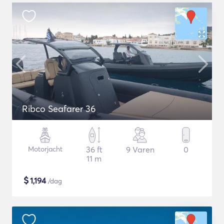
Ribco Seafarer 36
Motorjacht
36 ft
9 Varen
0
11 m
$
1,194
/dag