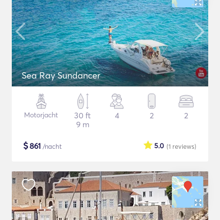
Sea Ray Sundancer
Motorjacht
30 ft
4
2
2
9 m
$
861
5.0
/nacht
(1
reviews
)