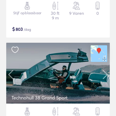
Stijf opblaasbaar
30 ft
9 Varen
0
9 m
$
803
/dag
Technohull 38 Grand Sport