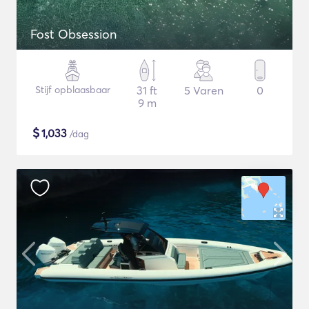
Fost Obsession
Stijf opblaasbaar
31 ft
5 Varen
0
9 m
$
1,033
/dag