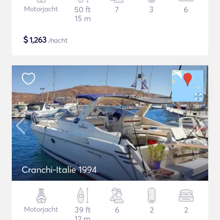
Motorjacht
50 ft
7
3
6
15 m
$
1,263
/nacht
Cranchi-Italie 1994
Motorjacht
39 ft
6
2
2
12 m