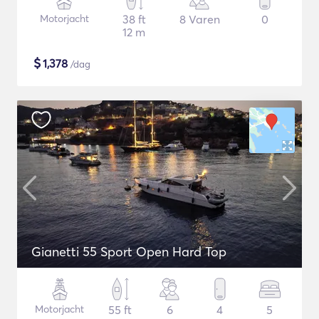
Motorjacht
38 ft
8 Varen
0
12 m
$
1,378
/dag
Gianetti 55 Sport Open Hard Top
Motorjacht
55 ft
6
4
5