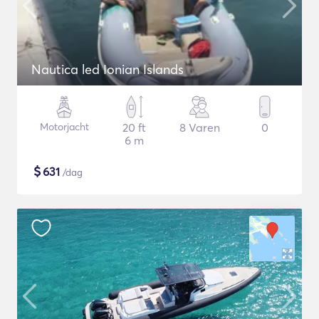
Nautica led Ionian Islands
Motorjacht
20 ft
8 Varen
0
6 m
$
631
/dag