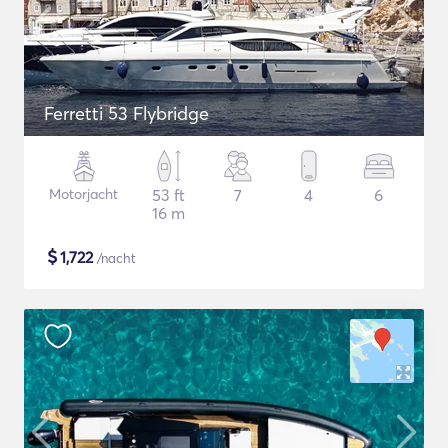
Ferretti 53 Flybridge
Motorjacht
53 ft
7
4
6
16 m
$
1,722
/nacht