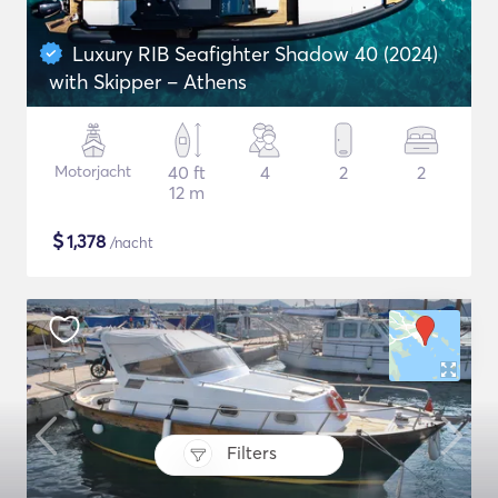
Luxury RIB Seafighter Shadow 40 (2024)
with Skipper – Athens
Motorjacht
40 ft
4
2
2
12 m
$
1,378
/nacht
Filters