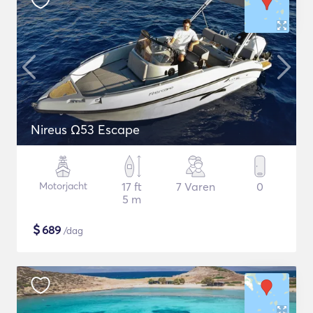
Nireus Ω53 Escape
Motorjacht
17 ft
7 Varen
0
5 m
$
689
/dag