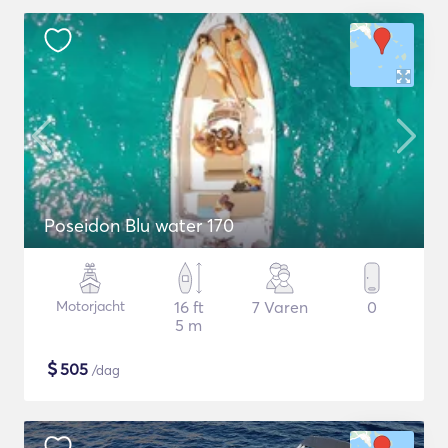
Poseidon Blu water 170
Motorjacht
16 ft
7 Varen
0
5 m
$
505
/dag