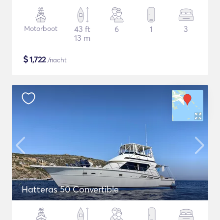
Motorboot
43 ft
6
1
3
13 m
$
1,722
/nacht
Hatteras 50 Convertible