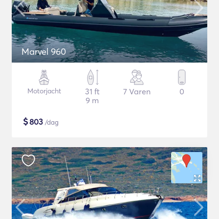
Marvel 960
Motorjacht
31 ft
7 Varen
0
9 m
$
803
/dag