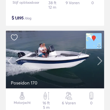
Stijf opblaasbaar
38 ft
9 Varen
0
12 m
$
1,895
/dag
Poseidon 170
Motorjacht
16 ft
6 Varen
0
5 m