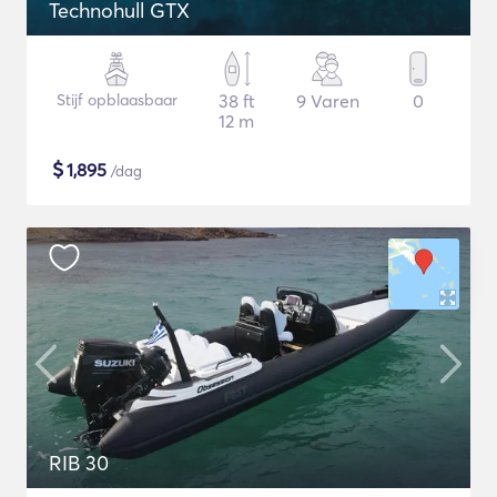
Technohull GTX
Stijf opblaasbaar
38 ft
9 Varen
0
12 m
$
1,895
/dag
RIB 30