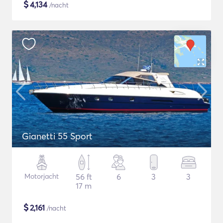
$
4,134
/nacht
Gianetti 55 Sport
Motorjacht
56 ft
6
3
3
17 m
$
2,161
/nacht