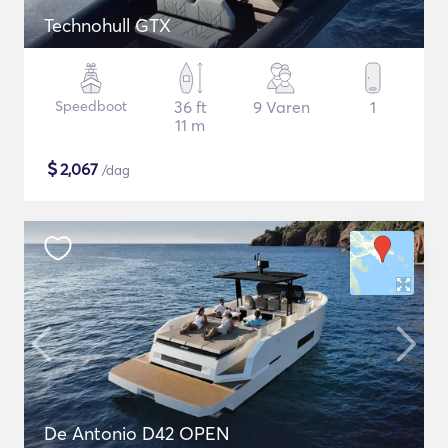
Technohull GTX
Speedboot
36 ft
9 Varen
1
11 m
$
2,067
/dag
De Antonio D42 OPEN