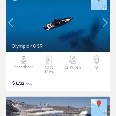
Olympic 40 SR
Speedboot
40 ft
12 Varen
0
12 m
$
1,722
/dag