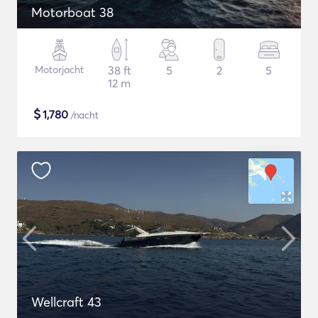
Motorboat 38
Motorjacht
38 ft
5
2
5
12 m
$
1,780
/nacht
Wellcraft 43