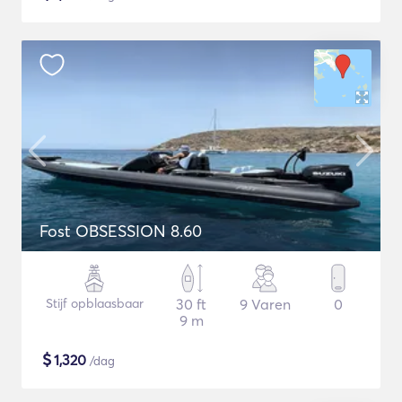
Fost OBSESSION 8.60
Stijf opblaasbaar
30 ft
9 Varen
0
9 m
$
1,320
/dag