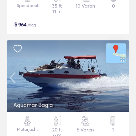
Speedboot
35 ft
10 Varen
0
11 m
$
964
/dag
Aquamar Bagia
Motorjacht
20 ft
6 Varen
1
6 m