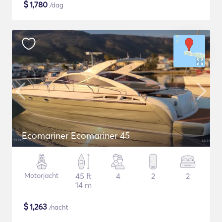
$
1,780
/dag
Ecomariner Ecomariner 45
Motorjacht
45 ft
4
2
2
14 m
$
1,263
/nacht