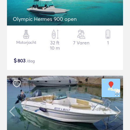
Olympic Hermes 900 open
Motorjacht
32 ft
7 Varen
1
10 m
$
803
/dag