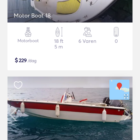
Motor Boat 18
Motorboot
18 ft
6 Varen
0
5 m
$
229
/dag