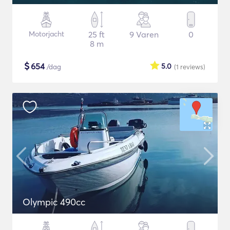
Motorjacht
25 ft
9 Varen
0
8 m
$
654
5.0
/dag
(1
reviews
)
Olympic 490cc