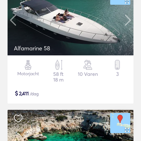
Alfamarine 58
Motorjacht
58 ft
10 Varen
3
18 m
$
2,411
/dag