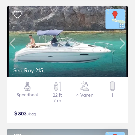
Sea Ray 215
Speedboot
22 ft
4 Varen
1
7 m
$
803
/dag