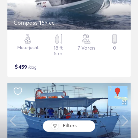
Compass 165 cc
Motorjacht
18 ft
7 Varen
0
5 m
$
459
/dag
Filters