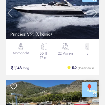
Princess V55 (Chania)
Motorjacht
55 ft
22 Varen
3
17 m
$
1,148
5.0
/dag
(15
reviews
)