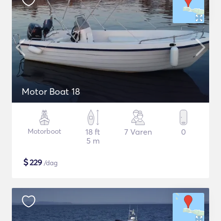
Motor Boat 18
Motorboot
18 ft
7 Varen
0
5 m
$
229
/dag