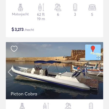
Motorjacht
62 ft
6
3
5
19 m
$
3,273
/nacht
Picton Cobra