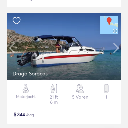
Drago Sorocos
Motorjacht
21 ft
5 Varen
1
6 m
$
344
/dag