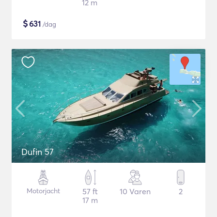
12 m
$
631
/dag
Dufin 57
Motorjacht
57 ft
10 Varen
2
17 m