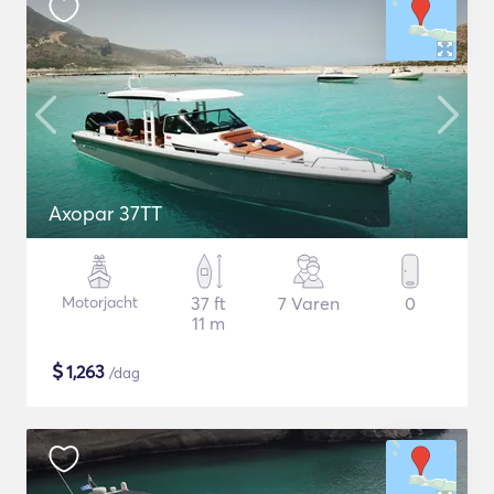
Axopar 37TT
Motorjacht
37 ft
7 Varen
0
11 m
$
1,263
/dag