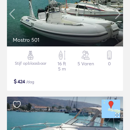
Mostro 501
Stijf opblaasbaar
16 ft
5 Varen
0
5 m
$
424
/dag