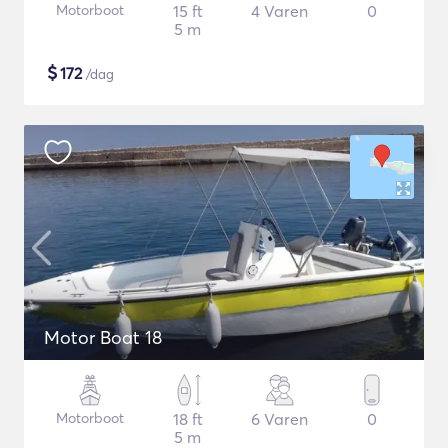
Motorboot
15 ft
4 Varen
0
5 m
$
172
/dag
Motor Boat 18
Motorboot
18 ft
6 Varen
0
5 m