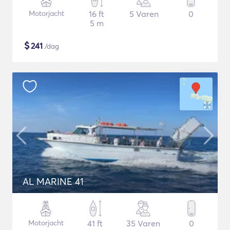
Motorjacht
16 ft
5 Varen
0
5 m
$
241
/dag
AL MARINE 41
Motorjacht
41 ft
35 Varen
0