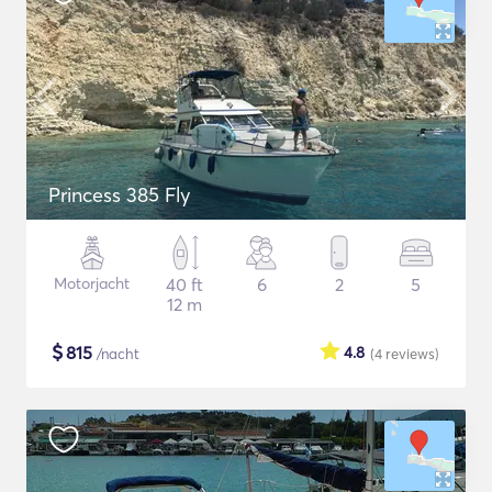
Princess 385 Fly
Motorjacht
40 ft
6
2
5
12 m
$
815
4.8
/nacht
(4
reviews
)