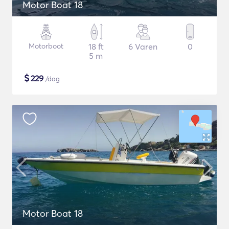
Motor Boat 18
Motorboot
18 ft
6 Varen
0
5 m
$
229
/dag
Motor Boat 18