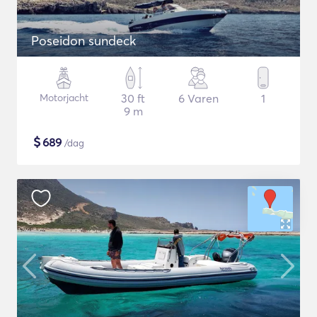
Poseidon sundeck
Motorjacht
30 ft
6 Varen
1
9 m
$
689
/dag