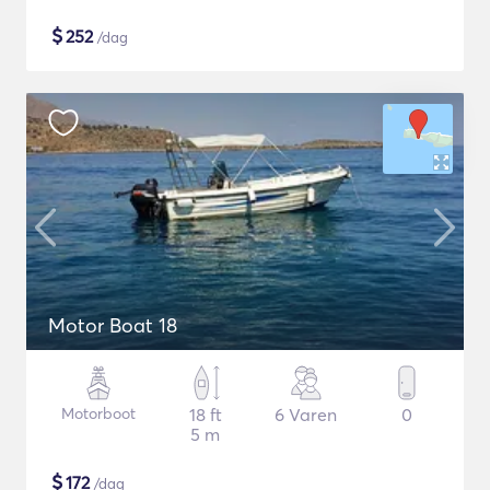
$
252
/dag
Motor Boat 18
Motorboot
18 ft
6 Varen
0
5 m
$
172
/dag