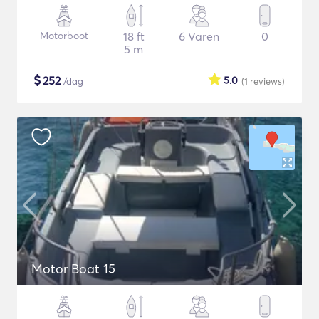
Motorboot
18 ft
6 Varen
0
5 m
$
252
5.0
/dag
(1
reviews
)
Motor Boat 15