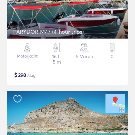
PARYDOR M47 (4-hour trips)
Motorjacht
16 ft
5 Varen
0
5 m
$
298
/dag