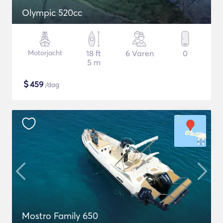
Olympic 520cc
Motorjacht
18 ft
6 Varen
0
5 m
$
459
/dag
Mostro Family 650