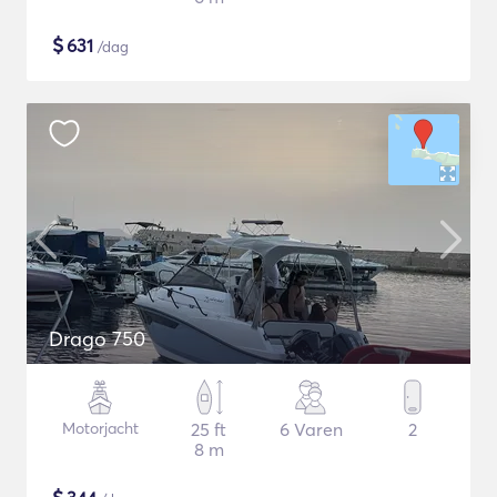
$
631
/dag
Drago 750
Motorjacht
25 ft
6 Varen
2
8 m