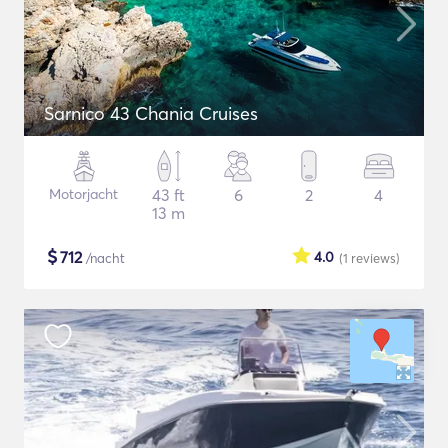
Sarnico 43 Chania Cruises
Motorjacht
43 ft
6
2
4
13 m
$
712
4.0
/nacht
(1
reviews
)