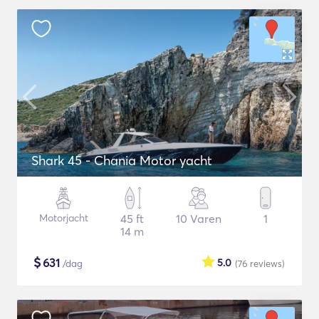
Shark 45 - Chania Motor yacht
Motorjacht
45 ft
10 Varen
1
14 m
$
631
5.0
/dag
(76
reviews
)