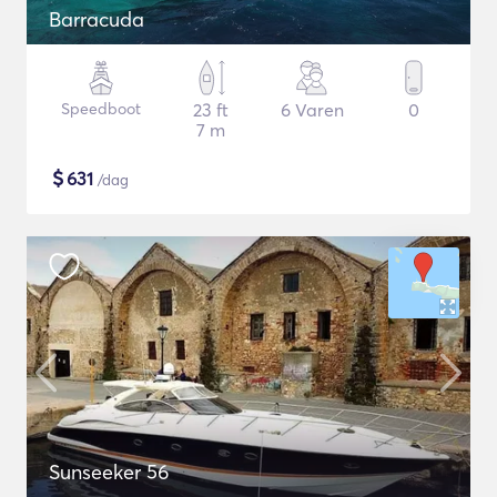
Barracuda
Speedboot
23 ft
6 Varen
0
7 m
$
631
/dag
Sunseeker 56