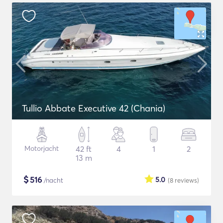
Tullio Abbate Executive 42 (Chania)
Motorjacht
42 ft
4
1
2
13 m
$
516
5.0
/nacht
(8
reviews
)