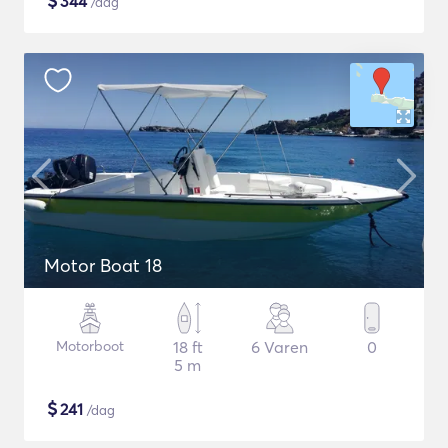
$
344
/dag
Motor Boat 18
Motorboot
18 ft
6 Varen
0
5 m
$
241
/dag