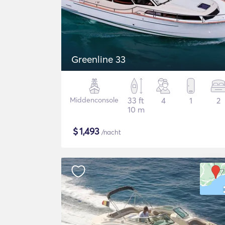
Greenline 33
Middenconsole
33 ft
4
1
2
10 m
$
1,493
/nacht