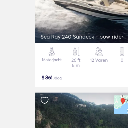
Sea Ray 240 Sundeck - bow rider
Motorjacht
26 ft
12 Varen
0
8 m
$
861
/dag