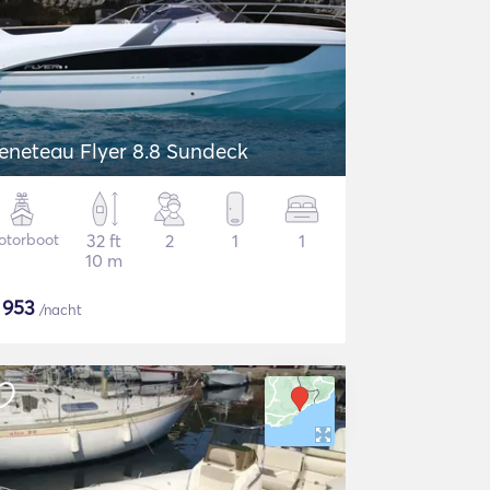
eneteau Flyer 8.8 Sundeck
otorboot
32 ft
2
1
1
10 m
$
953
/nacht