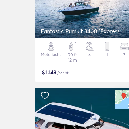
Fantastic Pursuit 3400 "Express"
Motorjacht
39 ft
4
1
3
12 m
$
1,148
/nacht