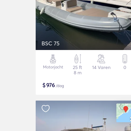
BSC 75
Motorjacht
25 ft
14 Varen
0
8 m
$
976
/dag