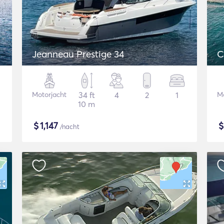
Jeanneau Prestige 34
C
Motorjacht
34 ft
4
2
1
Mo
10 m
$
1,147
/nacht