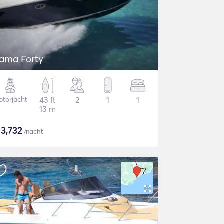
tama Forty
torjacht
43 ft
2
1
1
13 m
$
3,732
/nacht