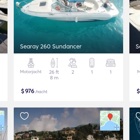
Searay 260 Sundancer
S
Motorjacht
26 ft
2
1
1
M
8 m
$
976
/nacht