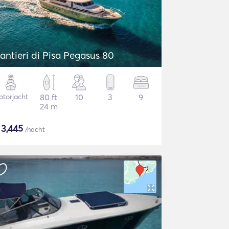
antieri di Pisa Pegasus 80
torjacht
80 ft
10
3
9
24 m
$
3,445
/nacht