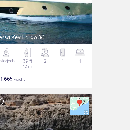
essa Key Largo 36
torjacht
39 ft
2
1
1
12 m
$
1,665
/nacht