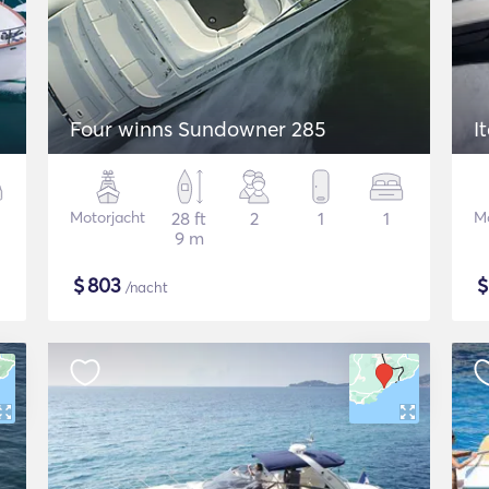
Four winns Sundowner 285
I
Motorjacht
28 ft
2
1
1
Mo
9 m
$
803
/nacht