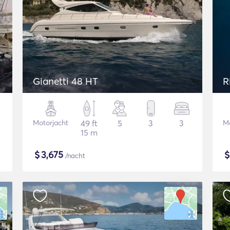
Gianetti 48 HT
R
Motorjacht
49 ft
5
3
3
Mo
15 m
$
3,675
/nacht