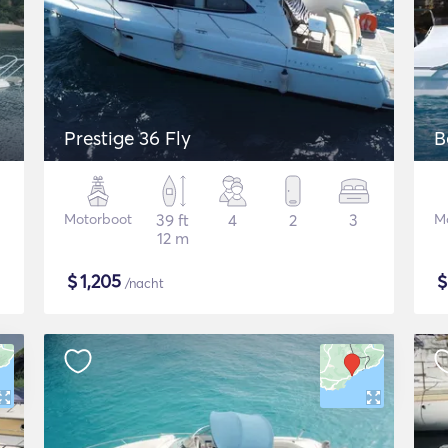
Prestige 36 Fly
B
Motorboot
39 ft
4
2
3
M
12 m
$
1,205
/nacht