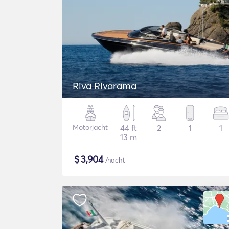
Riva Rivarama
Motorjacht
44 ft
2
1
1
13 m
$
3,904
/nacht