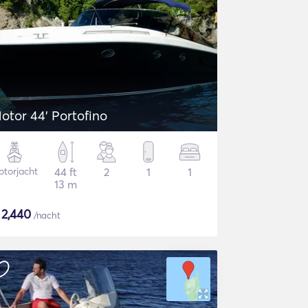
otor 44' Portofino
torjacht
44 ft
2
1
1
13 m
$
2,440
/nacht