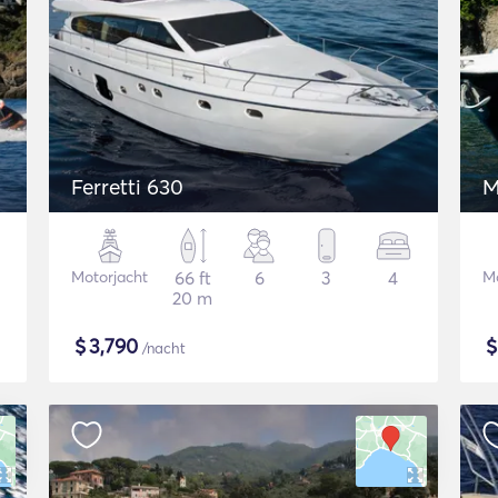
Ferretti 630
M
Motorjacht
66 ft
6
3
4
Mo
20 m
$
3,790
/nacht