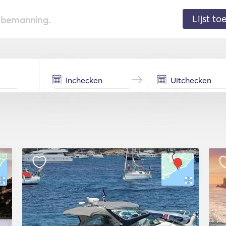
Lijst t
de bemanning.