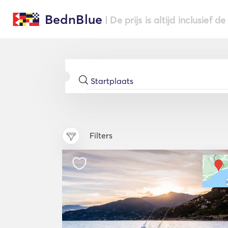
BednBlue
| De prijs is altijd inclusief 
Filters