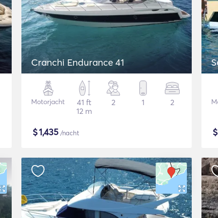
Cranchi Endurance 41
S
Motorjacht
41 ft
2
1
2
Mo
12 m
$
1,435
/nacht