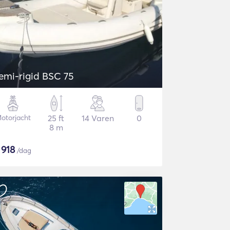
emi-rigid BSC 75
otorjacht
25 ft
14 Varen
0
8 m
$
918
/dag