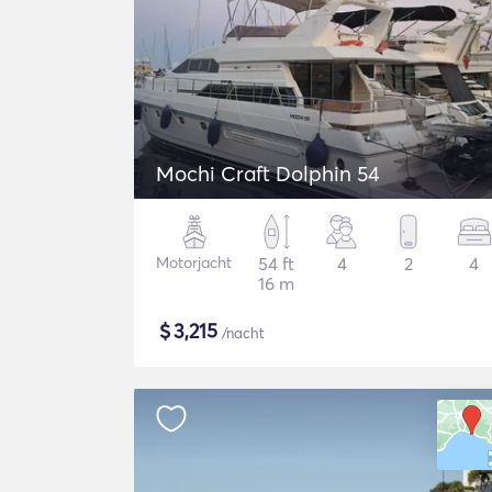
Mochi Craft Dolphin 54
Motorjacht
54 ft
4
2
4
16 m
$
3,215
/nacht