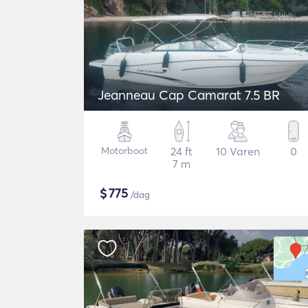
Jeanneau Cap Camarat 7.5 BR
Motorboot
24 ft
10 Varen
0
7 m
$
775
/dag