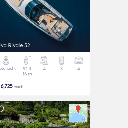
iva Rivale 52
torjacht
52 ft
4
3
4
16 m
$
6,725
/nacht