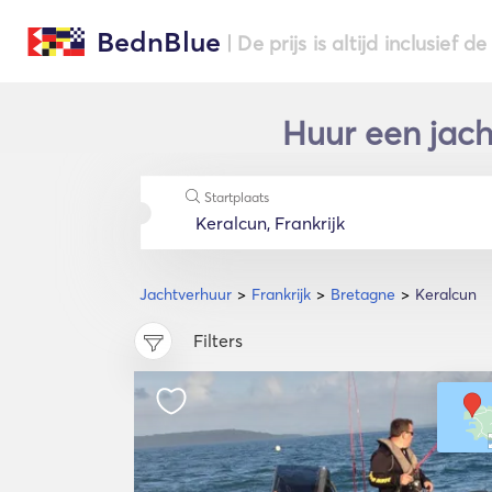
BednBlue
| De prijs is altijd inclusief 
Huur een jach
Startplaats
Jachtverhuur
Frankrijk
Bretagne
Keralcun
Filters