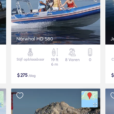
Narwhal HD 580
Stijf opblaasbaar
19 ft
8 Varen
0
C
6 m
$
275
/dag