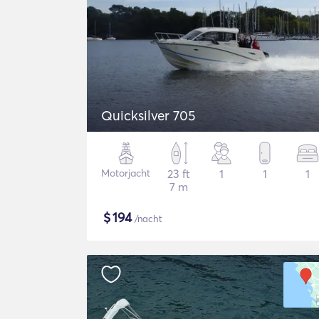
Quicksilver 705
Motorjacht
23 ft
1
1
1
7 m
$
194
/nacht