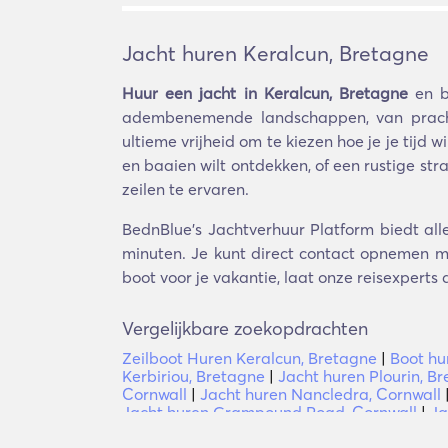
Jacht huren Keralcun, Bretagne
Huur een jacht in Keralcun, Bretagne
en b
adembenemende landschappen, van prachtig
ultieme vrijheid om te kiezen hoe je je tijd
en baaien wilt ontdekken, of een rustige str
zeilen te ervaren.
BednBlue's Jachtverhuur Platform biedt all
minuten. Je kunt direct contact opnemen me
boot voor je vakantie, laat onze reisexperts 
Vergelijkbare zoekopdrachten
Zeilboot Huren Keralcun, Bretagne
|
Boot hu
Kerbiriou, Bretagne
|
Jacht huren Plourin, B
Cornwall
|
Jacht huren Nancledra, Cornwall
Jacht huren Grampound Road, Cornwall
|
Ja