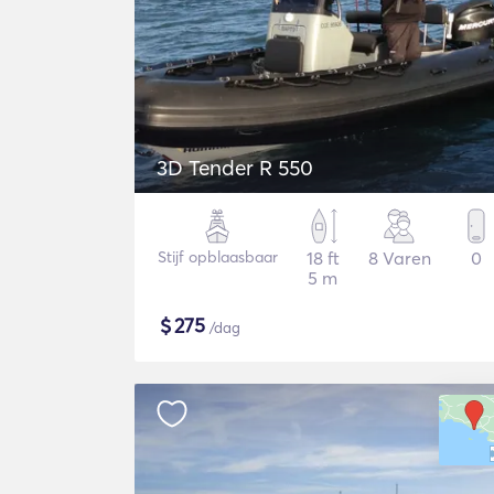
3D Tender R 550
Stijf opblaasbaar
18 ft
8 Varen
0
5 m
$
275
/dag