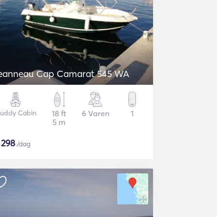
Jeanneau Cap Camarat 545 WA
uddy Cabin
18 ft
6 Varen
1
5 m
$
298
/dag