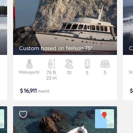
Custom based on Nelson 75"
C
Motorjacht
75 ft
10
5
5
St
23 m
$
16,911
/nacht