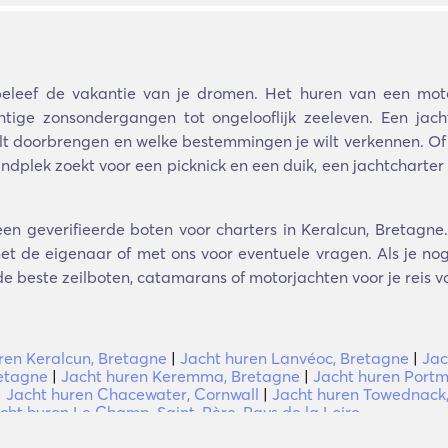
eleef de vakantie van je dromen. Het huren van een moto
e zonsondergangen tot ongelooflijk zeeleven. Een jacht
 wilt doorbrengen en welke bestemmingen je wilt verkennen. Of
andplek zoekt voor een picknick en een duik, een jachtcharter
een geverifieerde boten voor charters in Keralcun, Bretagne.
t de eigenaar of met ons voor eventuele vragen. Als je nog 
de beste zeilboten, catamarans of motorjachten voor je reis vo
ren Keralcun, Bretagne
|
Jacht huren Lanvéoc, Bretagne
|
Jac
retagne
|
Jacht huren Keremma, Bretagne
|
Jacht huren Portm
|
Jacht huren Chacewater, Cornwall
|
Jacht huren Towednack,
cht huren Le Champ-Saint-Père, Pays de la Loire