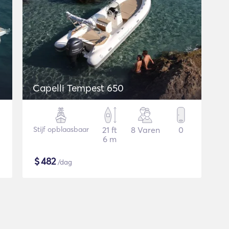
Capelli Tempest 650
Stijf opblaasbaar
21 ft
8 Varen
0
6 m
$
482
/dag