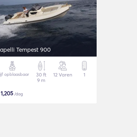
apelli Tempest 900
ijf opblaasbaar
30 ft
12 Varen
1
9 m
$
1,205
/dag