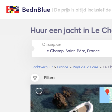
BednBlue
| De prijs is altijd inclusief 
Huur een jacht in Le Ch
Startplaats
Jachtverhuur
France
Pays de la Loire
Le C
Filters