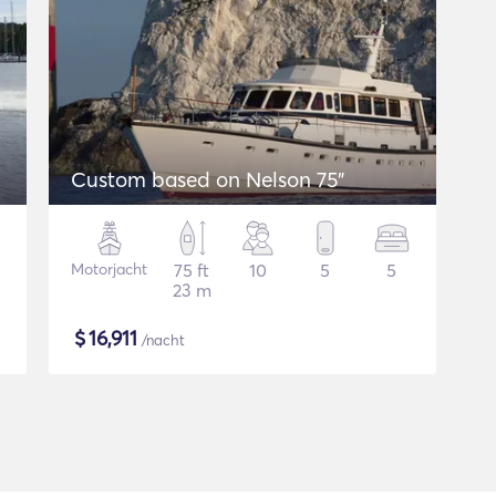
Custom based on Nelson 75"
Motorjacht
75 ft
10
5
5
23 m
$
16,911
/nacht