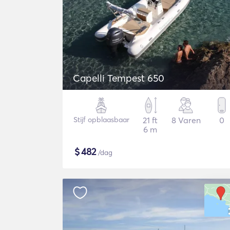
Capelli Tempest 650
Stijf opblaasbaar
21 ft
8 Varen
0
6 m
$
482
/dag