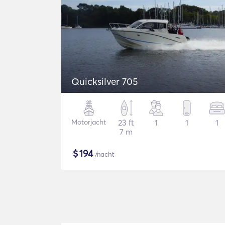
Quicksilver 705
Motorjacht
23 ft
1
1
1
7 m
$
194
/nacht