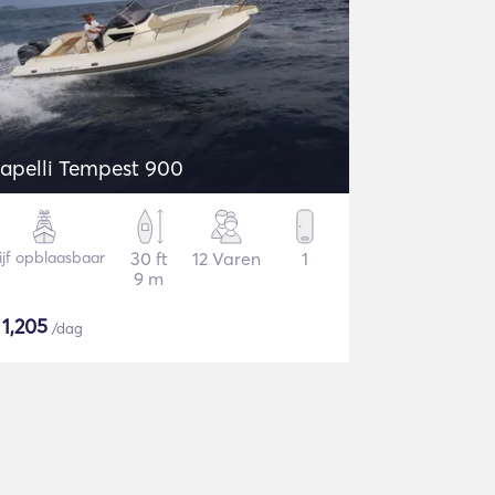
apelli Tempest 900
ijf opblaasbaar
30 ft
12 Varen
1
9 m
$
1,205
/dag