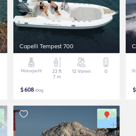
Capelli Tempest 700
C
Motorjacht
23 ft
12 Varen
0
St
7 m
$
608
/dag