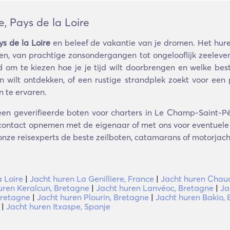
, Pays de la Loire
s de la Loire
en beleef de vakantie van je dromen. Het hur
 van prachtige zonsondergangen tot ongelooflijk zeeleven
id om te kiezen hoe je je tijd wilt doorbrengen en welke be
 wilt ontdekken, of een rustige strandplek zoekt voor een p
n te ervaren.
een geverifieerde boten voor charters in Le Champ-Saint-Pèr
 contact opnemen met de eigenaar of met ons voor eventuele v
onze reisexperts de beste zeilboten, catamarans of motorjacht
 Loire
|
Jacht huren La Genilliere, France
|
Jacht huren Chaucr
uren Keralcun, Bretagne
|
Jacht huren Lanvéoc, Bretagne
|
Ja
Bretagne
|
Jacht huren Plourin, Bretagne
|
Jacht huren Bakio,
|
Jacht huren Itxaspe, Spanje