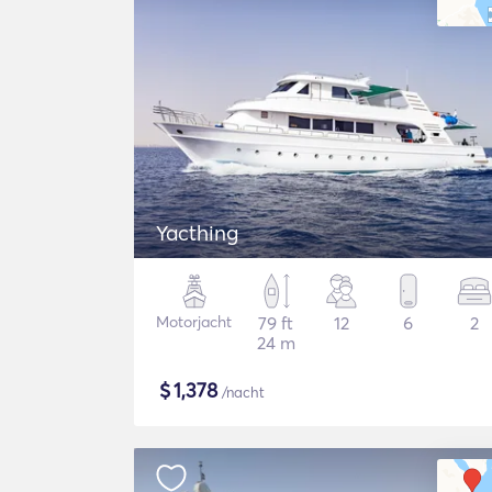
Yacthing
Motorjacht
79 ft
12
6
2
24 m
$
1,378
/nacht