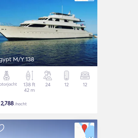
gypt M/Y 138
torjacht
138 ft
24
12
12
42 m
$
2,788
/nacht