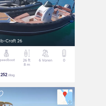
ib-Craft 26
peedboot
26 ft
6 Varen
0
8 m
$
252
/dag