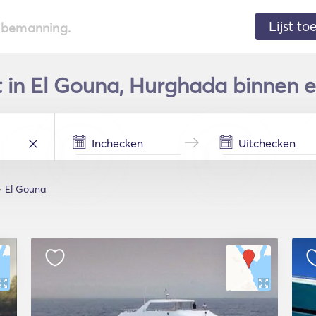
Lijst t
de bemanning.
t in El Gouna, Hurghada binnen e
El Gouna