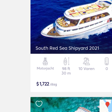
South Red Sea Shipyard 2021
Motorjacht
98 ft
10 Varen
0
30 m
$
1,722
/dag