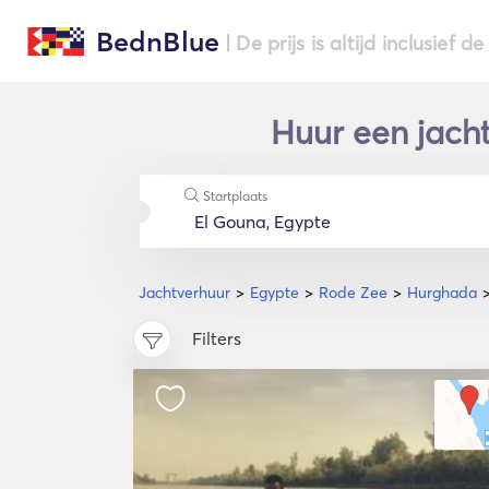
BednBlue
| De prijs is altijd inclusief 
Huur een jach
Startplaats
Jachtverhuur
Egypte
Rode Zee
Hurghada
Filters