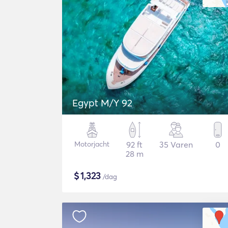
Egypt M/Y 92
Motorjacht
92 ft
35 Varen
0
28 m
$
1,323
/dag