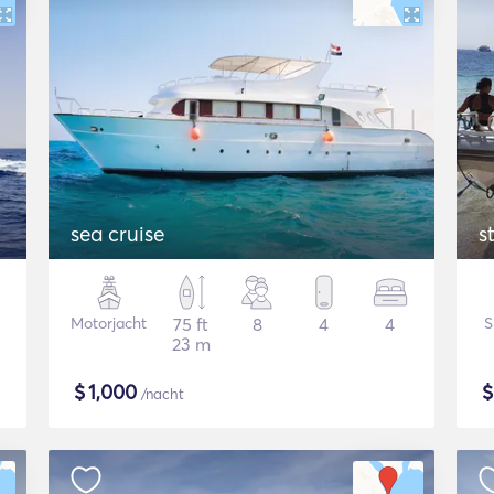
sea cruise
s
Motorjacht
75 ft
8
4
4
S
23 m
$
1,000
/nacht