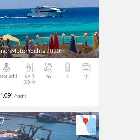
manMotorYachts 2020
torjacht
98 ft
16
7
10
30 m
$
1,091
/nacht