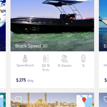
Black Speed 30
E
Speedboot
30 ft
9 Varen
0
Mo
9 m
$
275
/dag