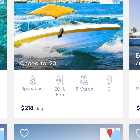
E
Chaparral 20
c
Speedboot
20 ft
5 Varen
0
Mo
6 m
$
218
/dag