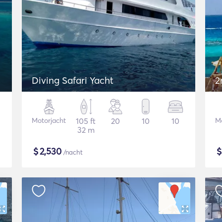
Diving Safari Yacht
2
Motorjacht
105 ft
20
10
10
Mo
32 m
$
2,530
/nacht