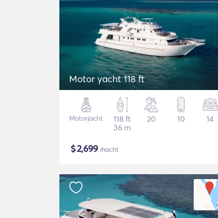
Motor yacht 118 ft
Motorjacht
118 ft
20
10
14
36 m
$
2,699
/nacht