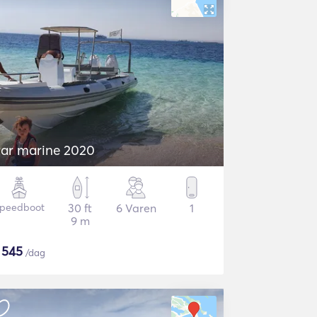
tar marine 2020
peedboot
30 ft
6 Varen
1
9 m
$
545
/dag