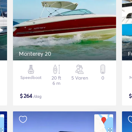
Monterey 20
F
Speedboot
20 ft
5 Varen
0
M
6 m
$
264
/dag