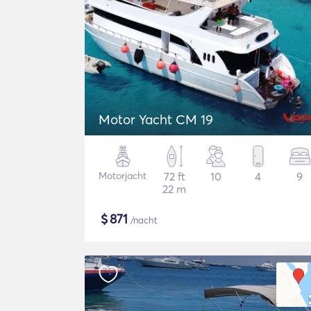
Motor Yacht CM 19
Motorjacht
72 ft
10
4
9
22 m
$
871
/nacht