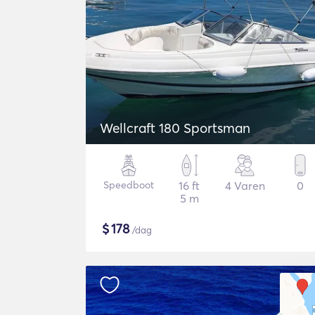
Wellcraft 180 Sportsman
Speedboot
16 ft
4 Varen
0
5 m
$
178
/dag