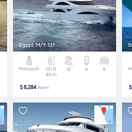
Egypt M/Y 131
S
Motorjacht
131 ft
12
6
8
Mo
40 m
$
8,284
/nacht