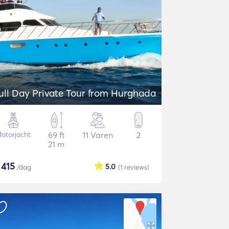
ull Day Private Tour from Hurghada
otorjacht
69 ft
11 Varen
2
21 m
$
415
5.0
/dag
(1
reviews
)