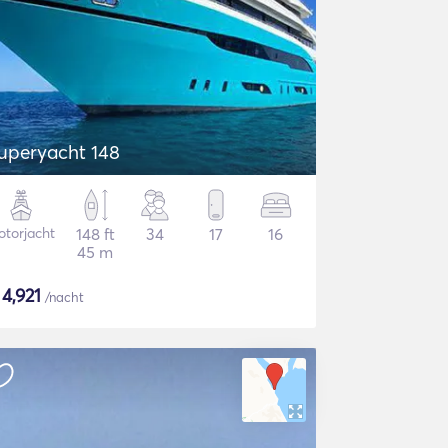
uperyacht 148
torjacht
148 ft
34
17
16
45 m
$
4,921
/nacht