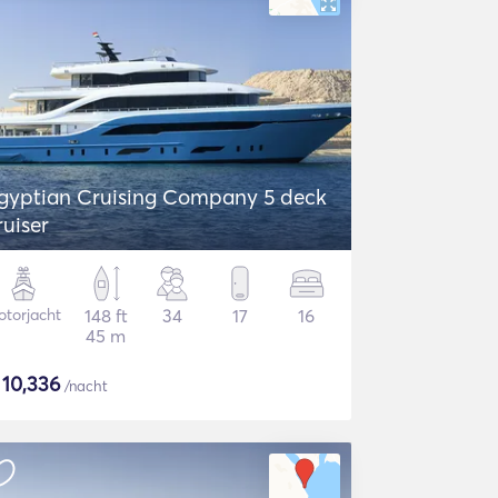
gyptian Cruising Company 5 deck
ruiser
torjacht
148 ft
34
17
16
45 m
$
10,336
/nacht