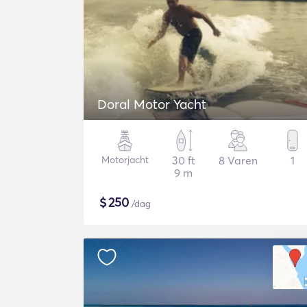
Doral Motor Yacht
Motorjacht
30 ft
8 Varen
1
9 m
$
250
/dag