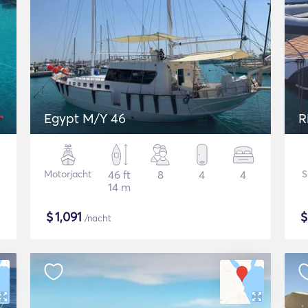
Egypt M/Y 46
R
Motorjacht
46 ft
8
4
4
S
14 m
$
1,091
/nacht