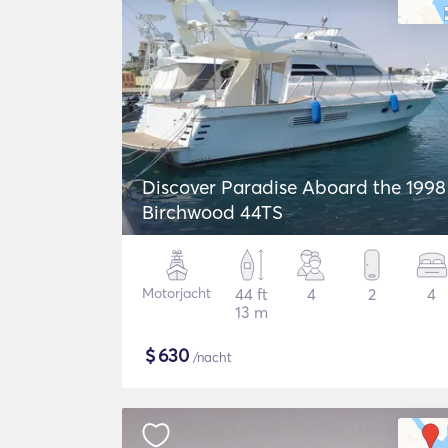
Discover Paradise Aboard the 1998
Birchwood 44TS
Motorjacht
44 ft
4
2
4
13 m
$
630
/nacht