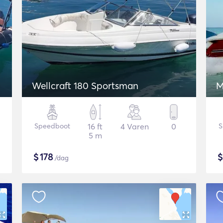
Wellcraft 180 Sportsman
M
Speedboot
16 ft
4 Varen
0
S
5 m
$
178
/dag