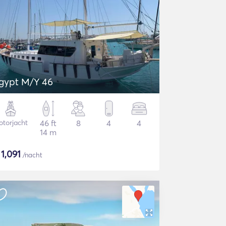
gypt M/Y 46
torjacht
46 ft
8
4
4
14 m
$
1,091
/nacht