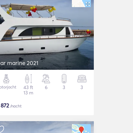
tar marine 2021
torjacht
43 ft
6
3
3
13 m
$
872
/nacht