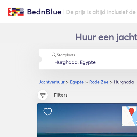
BednBlue
| De prijs is altijd inclusief 
Huur een jacht
Startplaats
Jachtverhuur
Egypte
Rode Zee
Hurghada
Filters