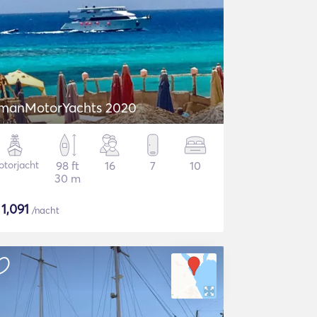
manMotorYachts 2020
torjacht
98 ft
16
7
10
30 m
$
1,091
/nacht