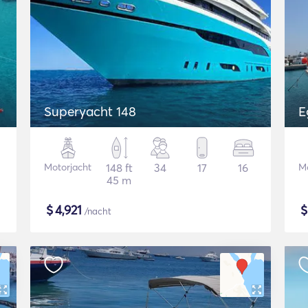
Superyacht 148
E
Motorjacht
148 ft
34
17
16
Mo
45 m
$
4,921
/nacht