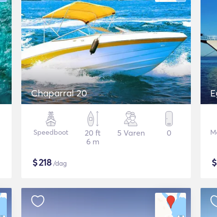
Chaparral 20
E
Speedboot
20 ft
5 Varen
0
Mo
6 m
$
218
/dag