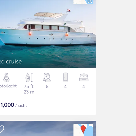
ea cruise
torjacht
75 ft
8
4
4
23 m
$
1,000
/nacht