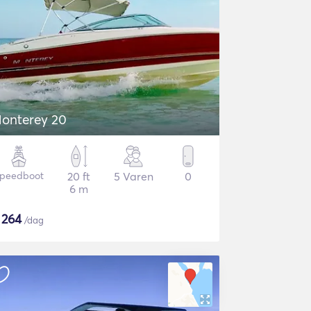
onterey 20
peedboot
20 ft
5 Varen
0
6 m
$
264
/dag