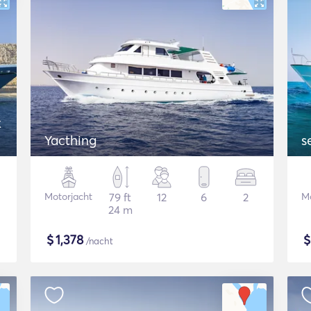
k
Yacthing
s
Motorjacht
79 ft
12
6
2
Mo
24 m
$
1,378
/nacht