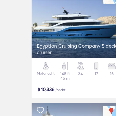
Egyptian Cruising Company 5 dec
cruiser
Motorjacht
148 ft
34
17
16
45 m
$
10,336
/nacht