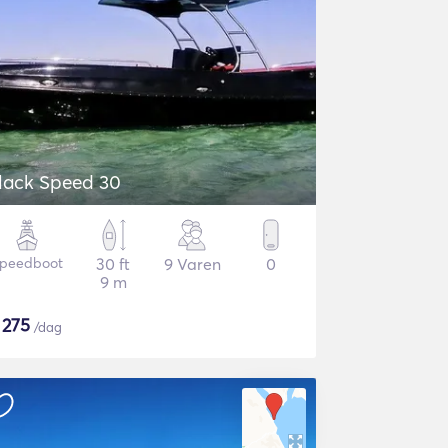
lack Speed 30
peedboot
30 ft
9 Varen
0
9 m
$
275
/dag