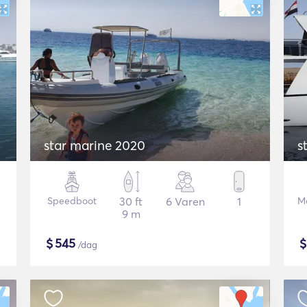
star marine 2020
s
Speedboot
30 ft
6 Varen
1
Mo
9 m
$
545
/dag