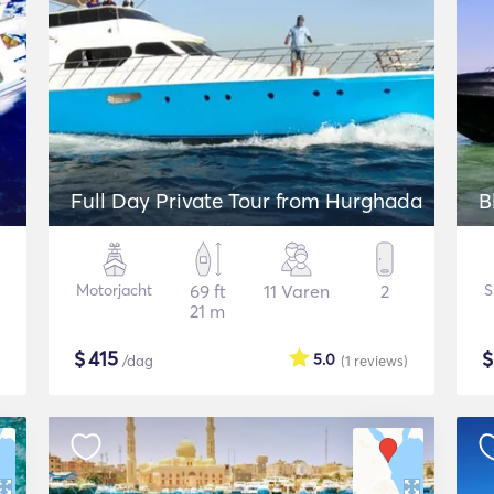
Full Day Private Tour from Hurghada
B
Motorjacht
69 ft
11 Varen
2
S
21 m
$
415
5.0
/dag
(1
reviews
)