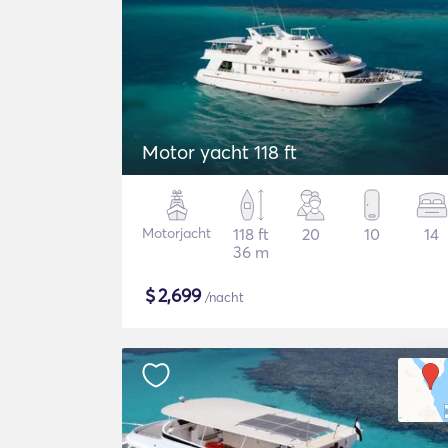
Motor yacht 118 ft
Motorjacht
118 ft
20
10
14
36 m
$
2,699
/nacht