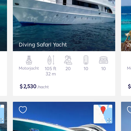
Diving Safari Yacht
2
Motorjacht
105 ft
20
10
10
Mo
32 m
$
2,530
/nacht