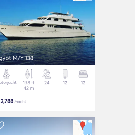
gypt M/Y 138
torjacht
138 ft
24
12
12
42 m
$
2,788
/nacht