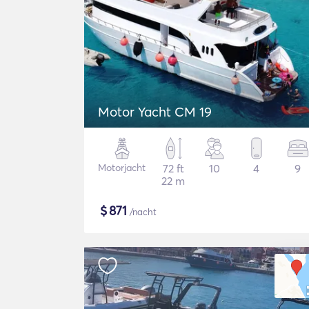
Motor Yacht CM 19
Motorjacht
72 ft
10
4
9
22 m
$
871
/nacht