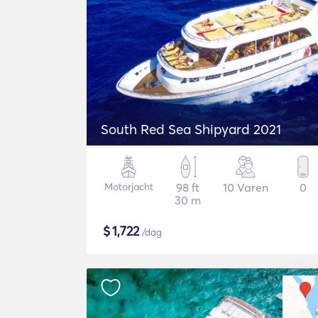
South Red Sea Shipyard 2021
Motorjacht
98 ft
10 Varen
0
30 m
$
1,722
/dag