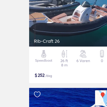
Rib-Craft 26
Speedboot
26 ft
6 Varen
0
8 m
$
252
/dag