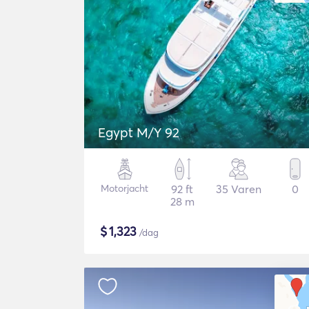
Egypt M/Y 92
Motorjacht
92 ft
35 Varen
0
28 m
$
1,323
/dag