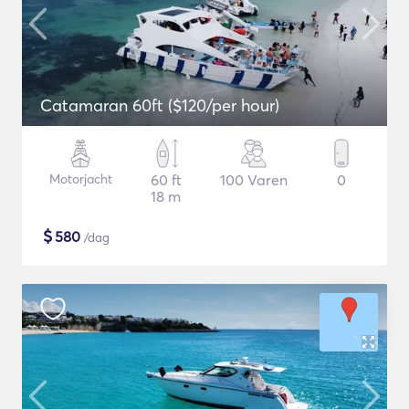
Catamaran 60ft ($120/per hour)
Motorjacht
60 ft
100 Varen
0
18 m
$
580
/dag