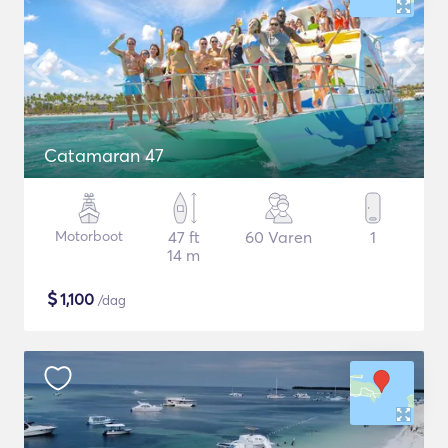
Catamaran 47
Motorboot
47 ft
60 Varen
1
14 m
$
1,100
/dag