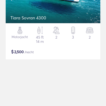
Tiara Sovran 4300
Motorjacht
45 ft
2
3
2
14 m
$
2,500
/nacht