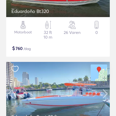
Eduardoño Bt320
Motorboot
32 ft
26 Varen
0
10 m
$
760
/dag