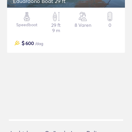
Eduardoño Boat 29 ft
Speedboot
29 ft
8 Varen
0
9 m
$
600
/dag