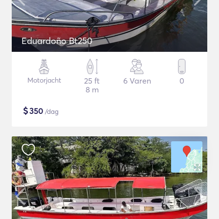
Eduardoño Bt250
Motorjacht
25 ft
6 Varen
0
8 m
$
350
/dag