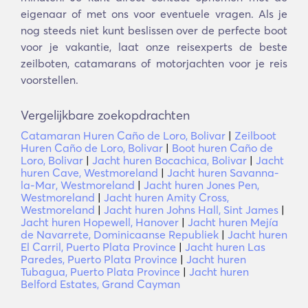
eigenaar of met ons voor eventuele vragen. Als je
nog steeds niet kunt beslissen over de perfecte boot
voor je vakantie, laat onze reisexperts de beste
zeilboten, catamarans of motorjachten voor je reis
voorstellen.
Vergelijkbare zoekopdrachten
Catamaran Huren Caño de Loro, Bolivar
|
Zeilboot
Huren Caño de Loro, Bolivar
|
Boot huren Caño de
Loro, Bolivar
|
Jacht huren Bocachica, Bolivar
|
Jacht
huren Cave, Westmoreland
|
Jacht huren Savanna-
la-Mar, Westmoreland
|
Jacht huren Jones Pen,
Westmoreland
|
Jacht huren Amity Cross,
Westmoreland
|
Jacht huren Johns Hall, Sint James
|
Jacht huren Hopewell, Hanover
|
Jacht huren Mejía
de Navarrete, Dominicaanse Republiek
|
Jacht huren
El Carril, Puerto Plata Province
|
Jacht huren Las
Paredes, Puerto Plata Province
|
Jacht huren
Tubagua, Puerto Plata Province
|
Jacht huren
Belford Estates, Grand Cayman