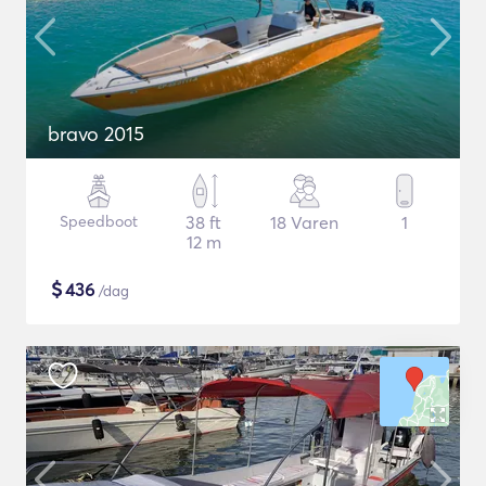
bravo 2015
Speedboot
38 ft
18 Varen
1
12 m
$
436
/dag