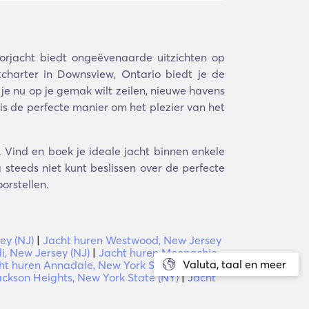
rjacht biedt ongeëvenaarde uitzichten op
charter in Downsview, Ontario biedt je de
 je nu op je gemak wilt zeilen, nieuwe havens
 is de perfecte manier om het plezier van het
 Vind en boek je ideale jacht binnen enkele
steeds niet kunt beslissen over de perfecte
orstellen.
ey (NJ)
|
Jacht huren Westwood, New Jersey
i, New Jersey (NJ)
|
Jacht huren Moonachie,
Valuta, taal en meer
ht huren Annadale, New York State (NY)
|
ackson Heights, New York State (NY)
|
Jacht