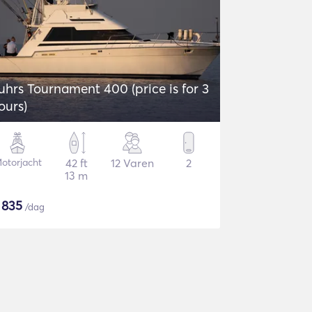
uhrs Tournament 400 (price is for 3
ours)
otorjacht
42 ft
12 Varen
2
13 m
$
835
/dag