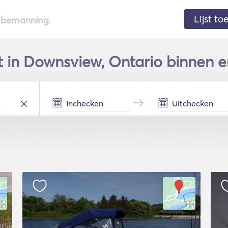
Lijst t
de bemanning.
t in Downsview, Ontario binnen e