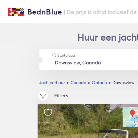
BednBlue
| De prijs is altijd inclusief 
Huur een jach
Startplaats
Jachtverhuur
Canada
Ontario
Downsview
Filters