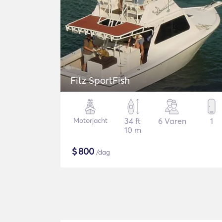
Fitz SportFish
Motorjacht
34 ft
6 Varen
1
10 m
$
800
/dag