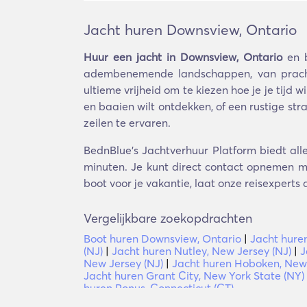
Jacht huren Downsview, Ontario
Huur een jacht in Downsview, Ontario
en b
adembenemende landschappen, van prachtig
ultieme vrijheid om te kiezen hoe je je tijd
en baaien wilt ontdekken, of een rustige str
zeilen te ervaren.
BednBlue's Jachtverhuur Platform biedt all
minuten. Je kunt direct contact opnemen me
boot voor je vakantie, laat onze reisexperts 
Vergelijkbare zoekopdrachten
Boot huren Downsview, Ontario
|
Jacht hure
(NJ)
|
Jacht huren Nutley, New Jersey (NJ)
|
J
New Jersey (NJ)
|
Jacht huren Hoboken, New
Jacht huren Grant City, New York State (NY)
huren Ponus, Connecticut (CT)