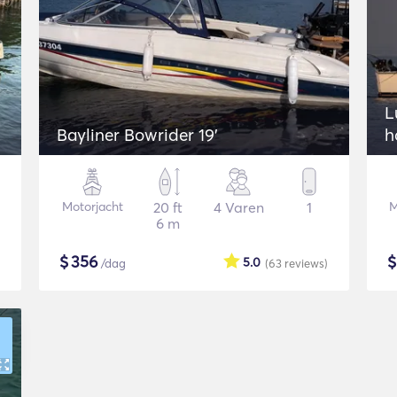
L
Bayliner Bowrider 19’
h
Motorjacht
20 ft
4 Varen
1
M
6 m
$
356
5.0
/dag
(63
reviews
)