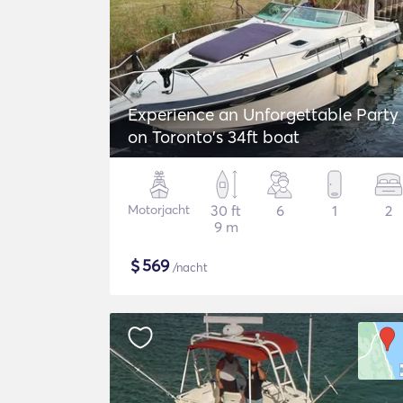
Experience an Unforgettable Party
on Toronto's 34ft boat
Motorjacht
30 ft
6
1
2
9 m
$
569
/nacht