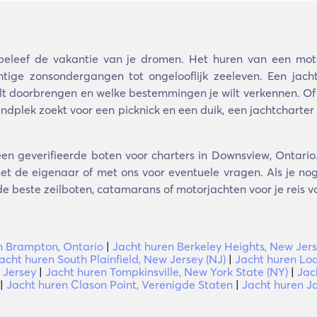
eleef de vakantie van je dromen. Het huren van een moto
e zonsondergangen tot ongelooflijk zeeleven. Een jacht
 wilt doorbrengen en welke bestemmingen je wilt verkennen. Of
andplek zoekt voor een picknick en een duik, een jachtcharter
een geverifieerde boten voor charters in Downsview, Ontario.
t de eigenaar of met ons voor eventuele vragen. Als je nog 
de beste zeilboten, catamarans of motorjachten voor je reis vo
n Brampton, Ontario
|
Jacht huren Berkeley Heights, New Jers
acht huren South Plainfield, New Jersey (NJ)
|
Jacht huren Lod
 Jersey
|
Jacht huren Tompkinsville, New York State (NY)
|
Jac
|
Jacht huren Clason Point, Verenigde Staten
|
Jacht huren J