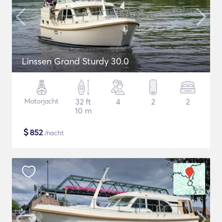
Linssen Grand Sturdy 30.0
Motorjacht
32 ft
4
2
2
10 m
$
852
/nacht