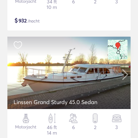
Motorjacht
34 ft
6
2
3
10 m
$
932
/nacht
Linssen Grand Sturdy 45.0 Sedan
Motorjacht
46 ft
6
2
3
14 m