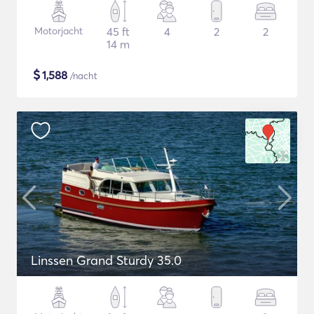
Motorjacht
45 ft
4
2
2
14 m
$
1,588
/nacht
Linssen Grand Sturdy 35.0