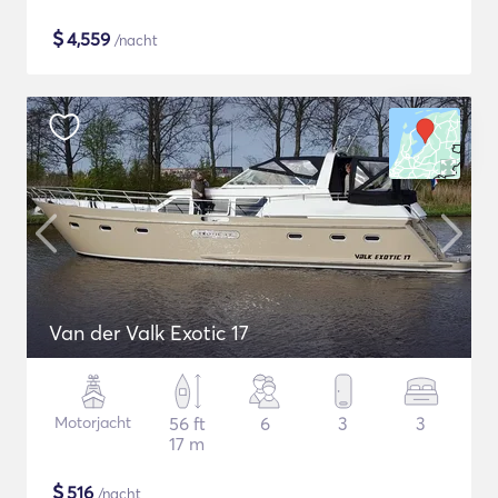
$
4,559
/nacht
Van der Valk Exotic 17
Motorjacht
56 ft
6
3
3
17 m
$
516
/nacht