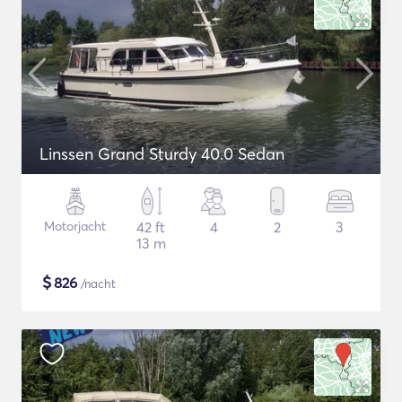
Linssen Grand Sturdy 40.0 Sedan
Motorjacht
42 ft
4
2
3
13 m
$
826
/nacht