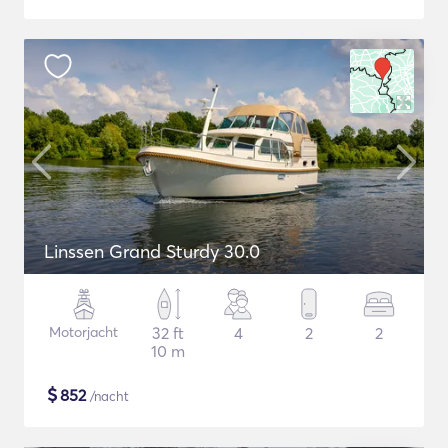
Linssen Grand Sturdy 30.0
Motorjacht
32 ft
4
2
2
10 m
$
852
/nacht