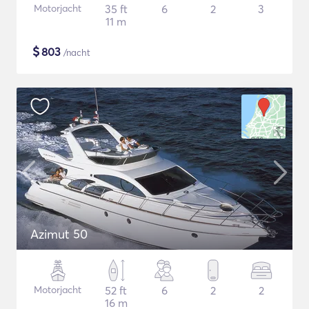
Motorjacht
35 ft
6
2
3
11 m
$
803
/nacht
Azimut 50
Motorjacht
52 ft
6
2
2
16 m