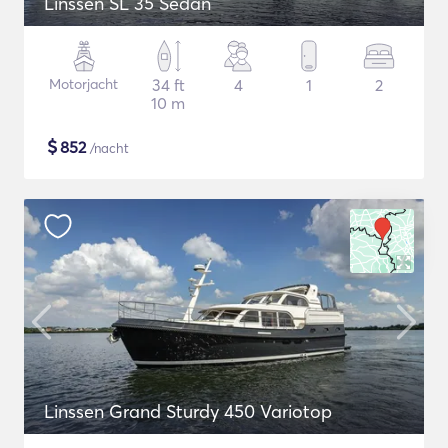
Linssen SL 35 Sedan
Motorjacht
34 ft
4
1
2
10 m
$
852
/nacht
Linssen Grand Sturdy 450 Variotop