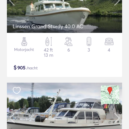
Linssen Grand Sturdy 40.0 AC
Motorjacht
42 ft
6
3
4
13 m
$
905
/nacht