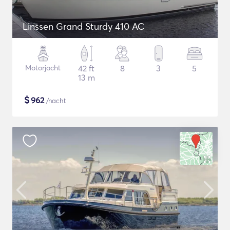
Linssen Grand Sturdy 410 AC
Motorjacht
42 ft
8
3
5
13 m
$
962
/nacht