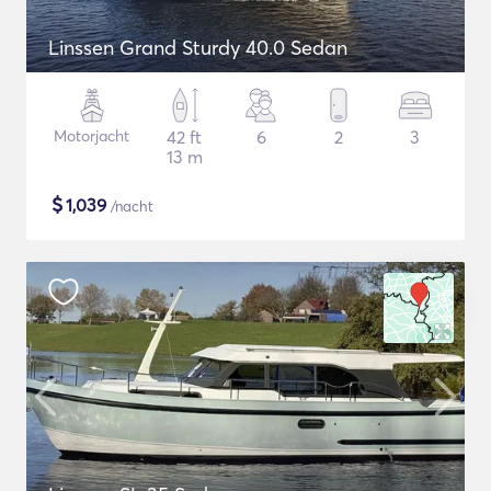
Linssen Grand Sturdy 40.0 Sedan
Motorjacht
42 ft
6
2
3
13 m
$
1,039
/nacht