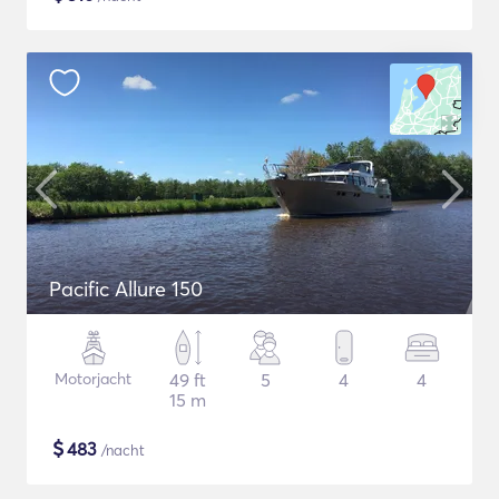
Pacific Allure 150
Motorjacht
49 ft
5
4
4
15 m
$
483
/nacht