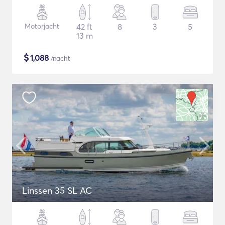
Motorjacht
42 ft
8
3
5
13 m
$
1,088
/nacht
Linssen 35 SL AC