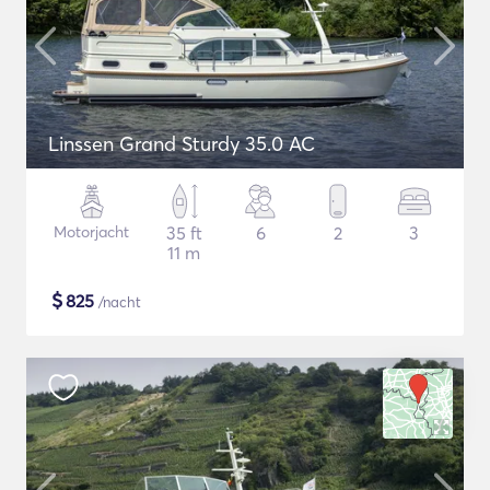
Linssen Grand Sturdy 35.0 AC
Motorjacht
35 ft
6
2
3
11 m
$
825
/nacht