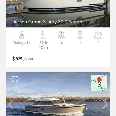
Linssen Grand Sturdy 30.0 Sedan
Motorjacht
32 ft
4
1
2
10 m
$
825
/nacht