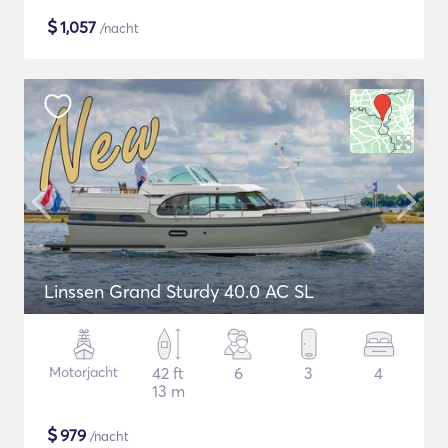
$
1,057
/nacht
Linssen Grand Sturdy 40.0 AC SL
Motorjacht
42 ft
6
3
4
13 m
$
979
/nacht