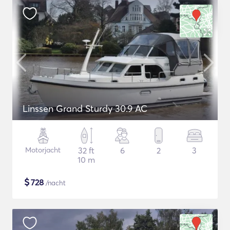
Linssen Grand Sturdy 30.9 AC
Motorjacht
32 ft
6
2
3
10 m
$
728
/nacht