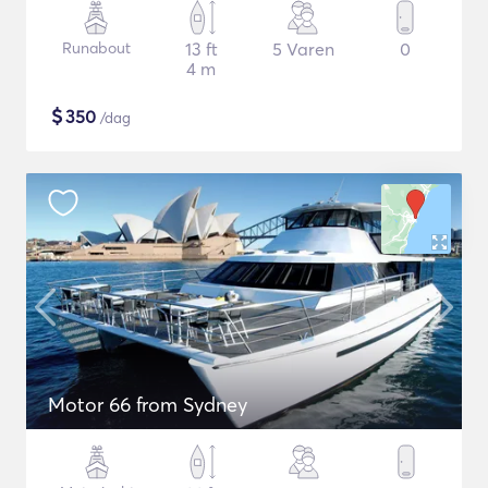
Runabout
13 ft
5 Varen
0
4 m
$
350
/dag
Motor 66 from Sydney