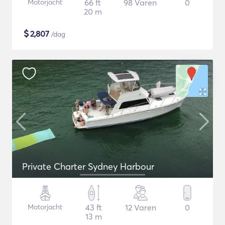
Motorjacht
66 ft
98 Varen
0
20 m
$
2,807
/dag
Private Charter Sydney Harbour
Motorjacht
43 ft
12 Varen
0
13 m