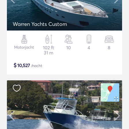
Warren Yachts Custom
Motorjacht
102 ft
10
4
8
31 m
$
10,527
/nacht