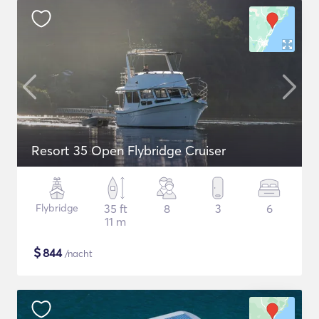
Resort 35 Open Flybridge Cruiser
Flybridge
35 ft
8
3
6
11 m
$
844
/nacht