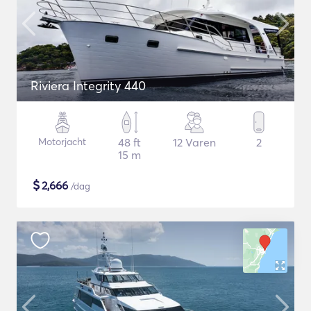
Riviera Integrity 440
Motorjacht
48 ft
12 Varen
2
15 m
$
2,666
/dag