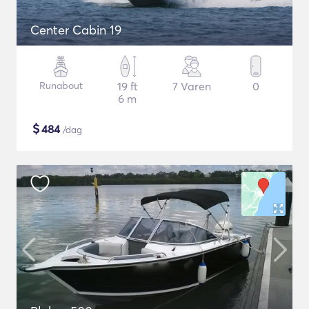
Center Cabin 19
Runabout
19 ft
7 Varen
0
6 m
$
484
/dag