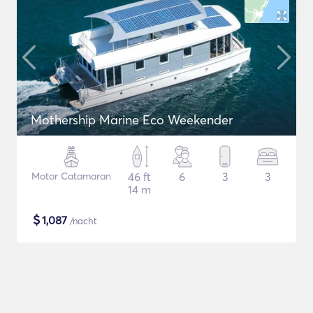
Mothership Marine Eco Weekender
Motor Catamaran
46 ft
6
3
3
14 m
$
1,087
/nacht