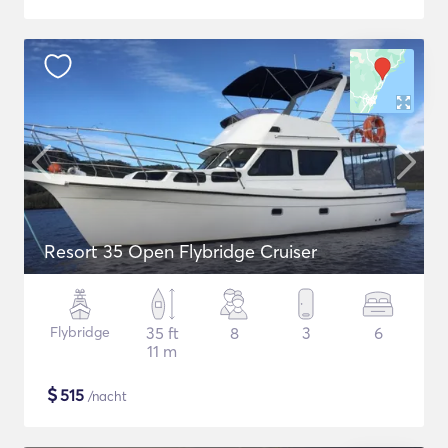
Resort 35 Open Flybridge Cruiser
Flybridge
35 ft
8
3
6
11 m
$
515
/nacht