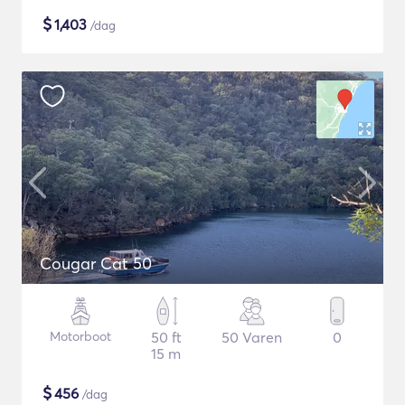
$
1,403
/dag
Cougar Cat 50
Motorboot
50 ft
50 Varen
0
15 m
$
456
/dag