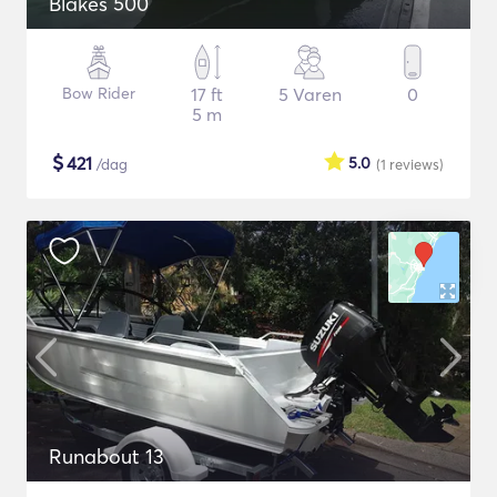
Blakes 500
Bow Rider
17 ft
5 Varen
0
5 m
$
421
5.0
/dag
(1
reviews
)
Runabout 13