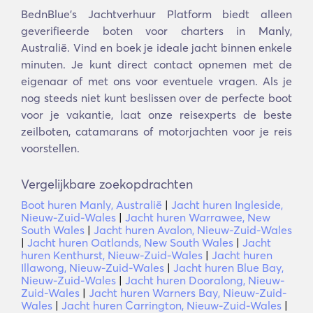
BednBlue's Jachtverhuur Platform biedt alleen
geverifieerde boten voor charters in Manly,
Australië. Vind en boek je ideale jacht binnen enkele
minuten. Je kunt direct contact opnemen met de
eigenaar of met ons voor eventuele vragen. Als je
nog steeds niet kunt beslissen over de perfecte boot
voor je vakantie, laat onze reisexperts de beste
zeilboten, catamarans of motorjachten voor je reis
voorstellen.
Vergelijkbare zoekopdrachten
Boot huren Manly, Australië
|
Jacht huren Ingleside,
Nieuw-Zuid-Wales
|
Jacht huren Warrawee, New
South Wales
|
Jacht huren Avalon, Nieuw-Zuid-Wales
|
Jacht huren Oatlands, New South Wales
|
Jacht
huren Kenthurst, Nieuw-Zuid-Wales
|
Jacht huren
Illawong, Nieuw-Zuid-Wales
|
Jacht huren Blue Bay,
Nieuw-Zuid-Wales
|
Jacht huren Dooralong, Nieuw-
Zuid-Wales
|
Jacht huren Warners Bay, Nieuw-Zuid-
Wales
|
Jacht huren Carrington, Nieuw-Zuid-Wales
|