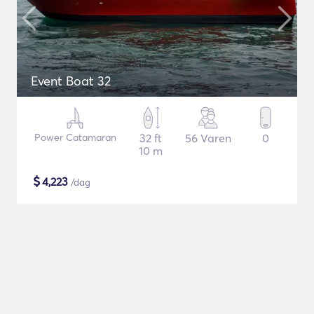
Event Boat 32
Power Catamaran
32 ft
56 Varen
0
10 m
$
4,223
/dag