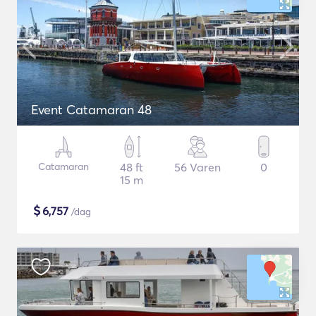
Event Catamaran 48
Catamaran
48 ft
56 Varen
0
15 m
$
6,757
/dag