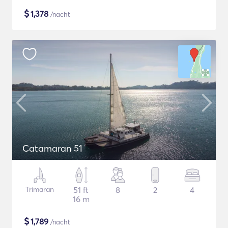
$
1,378
/nacht
Catamaran 51
Trimaran
51 ft
8
2
4
16 m
$
1,789
/nacht