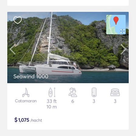
Seawind 1000
Catamaran
33 ft
6
3
3
10 m
$
1,075
/nacht