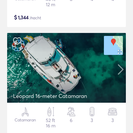
12 m
$
1,344
/nacht
Leopard 16-meter Catamaran
Catamaran
52 ft
6
3
3
16 m