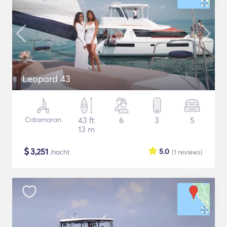
Leopard 43
Catamaran
43 ft
6
3
5
13 m
$
3,251
5.0
/nacht
(1
reviews
)