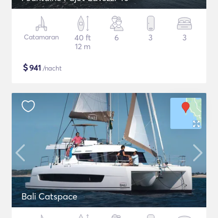
Catamaran
40 ft
6
3
3
12 m
$
941
/nacht
Bali Catspace