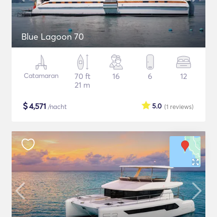
Blue Lagoon 70
Catamaran
70 ft
16
6
12
21 m
$
4,571
5.0
/nacht
(1
reviews
)