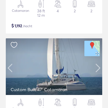
Catamaran
38 ft
4
2
2
12 m
$
1,192
/nacht
Custom Built 47' Catamaran