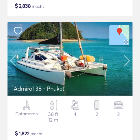
$
2,838
/nacht
Admiral 38 - Phuket
Catamaran
38 ft
4
2
2
12 m
$
1,822
/nacht