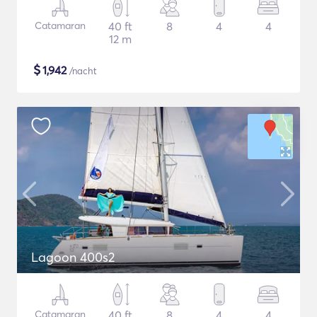
Catamaran
40 ft
8
4
4
12 m
$
1,942
/nacht
Lagoon 400s2
Catamaran
40 ft
8
4
4