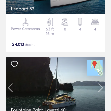
Leopard 53
Power Catamaran
53 ft
8
4
4
16 m
$
4,013
/nacht
Fountaine Pajot Lavezzi 40