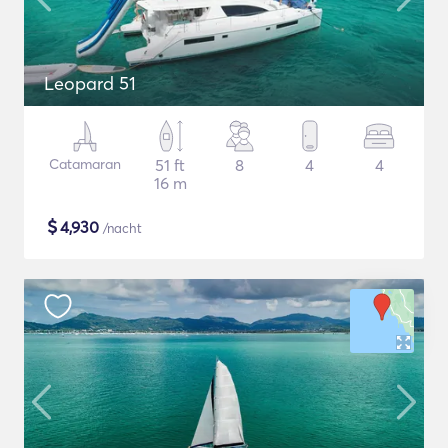
Leopard 51
Catamaran
51 ft
8
4
4
16 m
$
4,930
/nacht