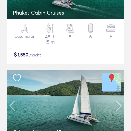
Phuket Cabin Cruises
Catamaran
48 ft
8
6
6
15 m
$
1,550
/nacht