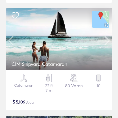
CIM Shipyard Catamaran
Catamaran
22 ft
80 Varen
10
7 m
$
5,109
/dag