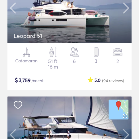
Leopard 51
Catamaran
51 ft
6
3
2
16 m
$
3,759
5.0
/nacht
(94
reviews
)