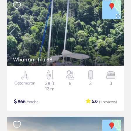
Wharram Tiki 38
Catamaran
38 ft
6
3
3
12 m
$
866
5.0
/nacht
(1
reviews
)