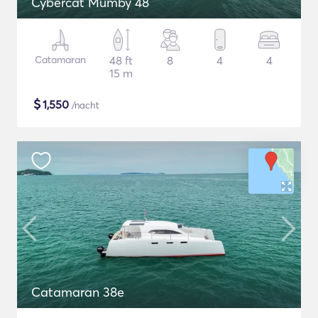
Cybercat Mumby 48
Catamaran
48 ft
8
4
4
15 m
$
1,550
/nacht
Catamaran 38e