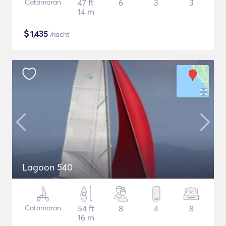
Catamaran
47 ft
6
3
3
14 m
$
1,435
/nacht
Lagoon 540
Catamaran
54 ft
8
4
8
16 m