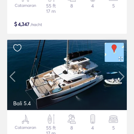
Catamaran
55 ft
8
4
5
17 m
$
4,347
/nacht
Bali 5.4
Catamaran
55 ft
8
4
5
17 m