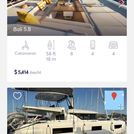
Bali 5.8
Catamaran
58 ft
8
4
4
18 m
$
5,414
/nacht