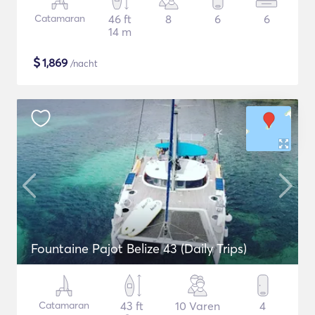
Catamaran
46 ft
8
6
6
14 m
$
1,869
/nacht
Fountaine Pajot Belize 43 (Daily Trips)
Catamaran
43 ft
10 Varen
4