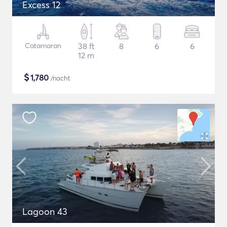
Excess 12
Catamaran
38 ft
8
6
6
12 m
$
1,780
/nacht
Lagoon 43