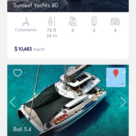
Sunreef Yachts 80
Catamaran
78 ft
8
4
4
24 m
$
10,483
/nacht
Bali 5.4