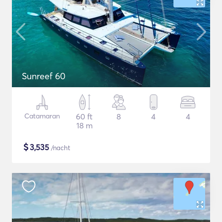
Sunreef 60
Catamaran
60 ft
8
4
4
18 m
$
3,535
/nacht