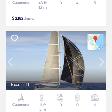
Catamaran
43 ft
10
4
5
13 m
$
2,182
/nacht
Excess 11
Catamaran
11 ft
10
0
6
3 m