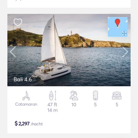
Bali 4.6
Catamaran
47 ft
10
5
5
14 m
$
2,297
/nacht