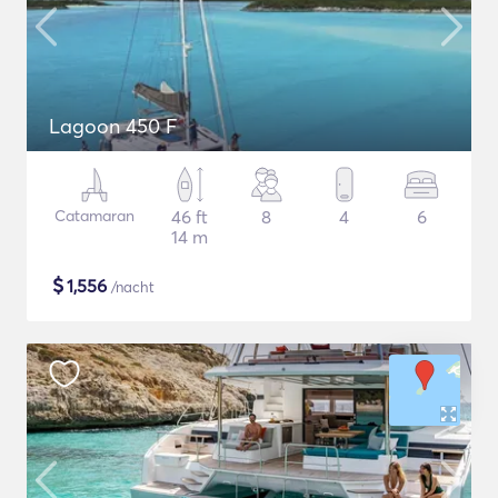
Lagoon 450 F
Catamaran
46 ft
8
4
6
14 m
$
1,556
/nacht