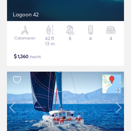
Lagoon 42
Catamaran
42 ft
8
4
4
13 m
$
1,360
/nacht