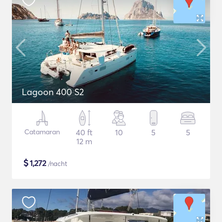
Lagoon 400 S2
Catamaran
40 ft
10
5
5
12 m
$
1,272
/nacht