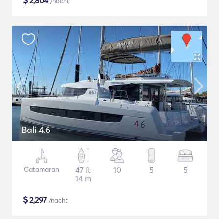
$
2,804
/nacht
Bali 4.6
Catamaran
47 ft
10
5
5
14 m
$
2,297
/nacht