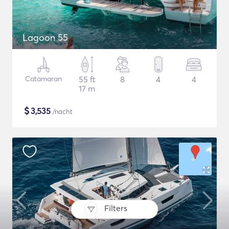
Lagoon 55
Catamaran
55 ft
8
4
4
17 m
$
3,535
/nacht
Filters