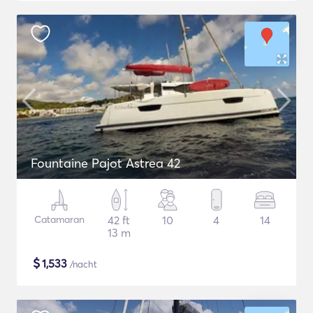
Fountaine Pajot Astrea 42
Catamaran
42 ft
10
4
14
13 m
$
1,533
/nacht