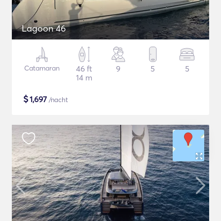
Lagoon 46
Catamaran
46 ft
9
5
5
14 m
$
1,697
/nacht