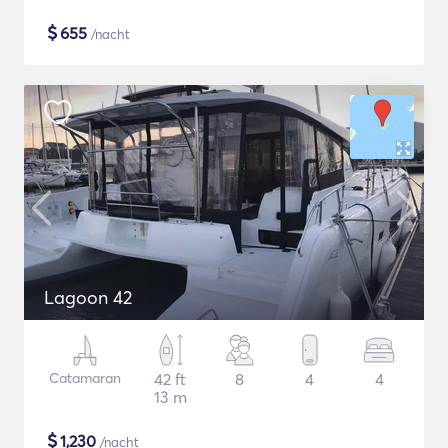
$
655
/nacht
Lagoon 42
Catamaran
42 ft
8
4
4
13 m
$
1,230
/nacht