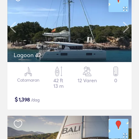
Lagoon 42
Catamaran
42 ft
12 Varen
0
13 m
$
1,398
/dag