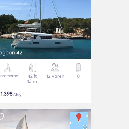
agoon 42
atamaran
42 ft
12 Varen
0
13 m
$
1,398
/dag