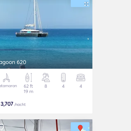
agoon 620
atamaran
62 ft
8
4
4
19 m
$
3,707
/nacht