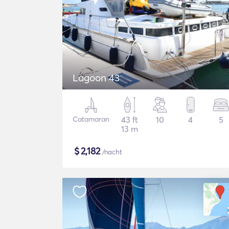
Lagoon 43
Catamaran
43 ft
10
4
5
13 m
$
2,182
/nacht