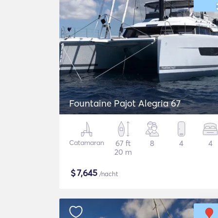
Fountaine Pajot Alegria 67
Catamaran
67 ft
8
4
4
20 m
$
7,645
/nacht