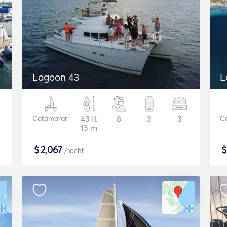
Lagoon 43
L
Catamaran
43 ft
8
3
3
C
13 m
$
2,067
/nacht