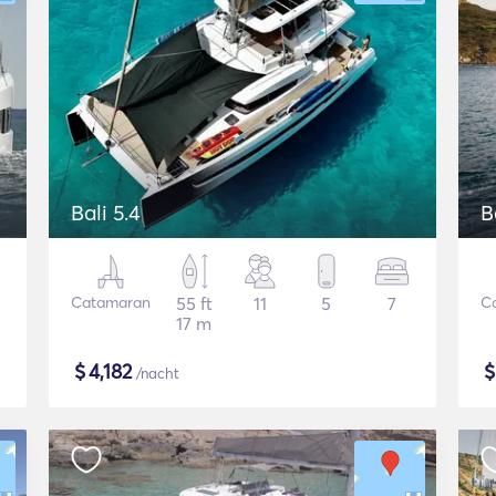
Bali 5.4
B
Catamaran
55 ft
11
5
7
C
17 m
$
4,182
/nacht