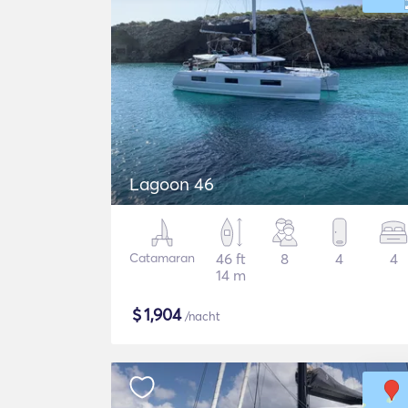
Lagoon 46
Catamaran
46 ft
8
4
4
14 m
$
1,904
/nacht