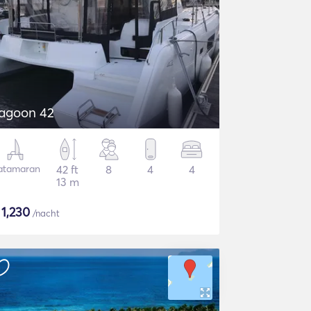
agoon 42
atamaran
42 ft
8
4
4
13 m
$
1,230
/nacht