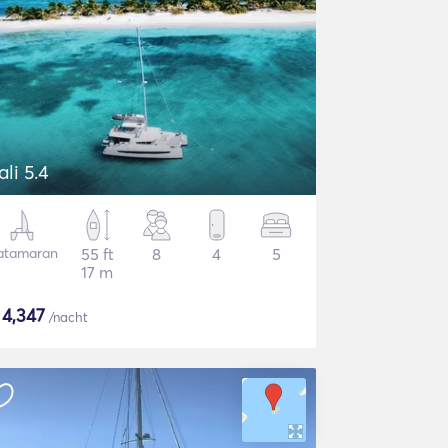
ali 5.4
atamaran
55 ft
8
4
5
17 m
$
4,347
/nacht