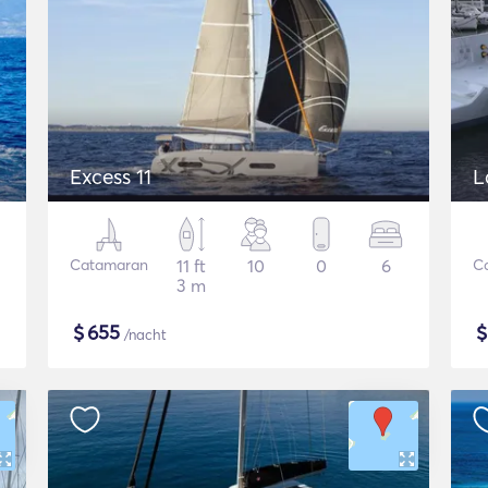
Excess 11
L
Catamaran
11 ft
10
0
6
C
3 m
$
655
/nacht