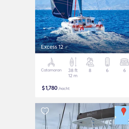
Excess 12
Catamaran
38 ft
8
6
6
12 m
$
1,780
/nacht