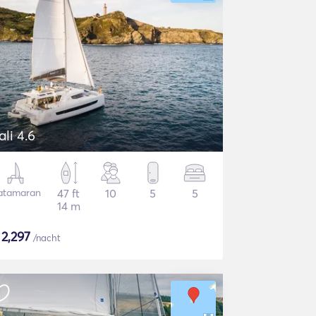
ali 4.6
atamaran
47 ft
10
5
5
14 m
$
2,297
/nacht