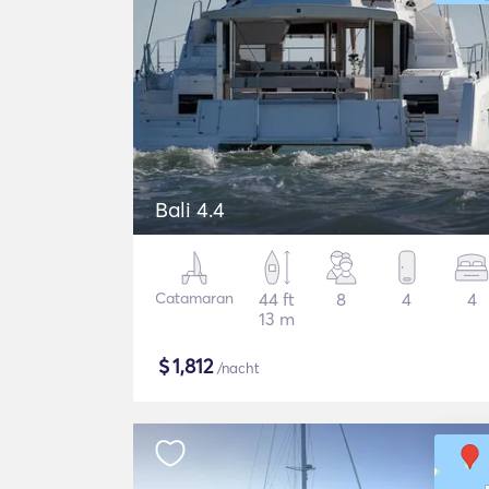
Bali 4.4
Catamaran
44 ft
8
4
4
13 m
$
1,812
/nacht