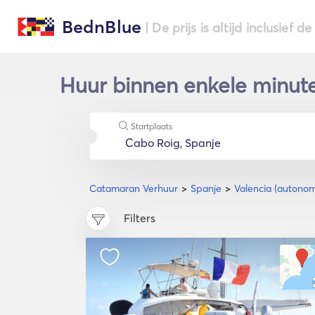
BednBlue
| De prijs is altijd inclusief 
Huur binnen enkele minute
Startplaats
Catamaran Verhuur
Spanje
Valencia (autonom
Filters