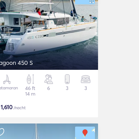
agoon 450 S
atamaran
46 ft
6
3
3
14 m
$
1,610
/nacht