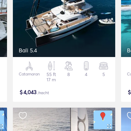
Bali 5.4
B
Catamaran
55 ft
8
4
5
C
17 m
$
4,043
/nacht