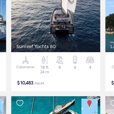
Sunreef Yachts 80
L
Catamaran
78 ft
8
4
4
C
24 m
$
10,483
/nacht