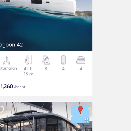
agoon 42
atamaran
42 ft
8
4
4
13 m
$
1,360
/nacht