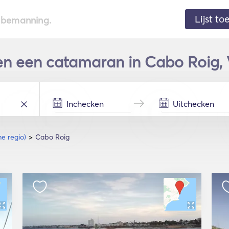
Lijst t
de bemanning.
n een catamaran in Cabo Roig, 
e regio)
Cabo Roig