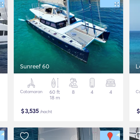
Sunreef 60
L
Catamaran
60 ft
8
4
4
C
18 m
$
3,535
/nacht