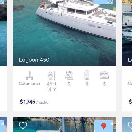
Lagoon 450
L
Catamaran
46 ft
9
5
5
C
14 m
$
1,745
/nacht