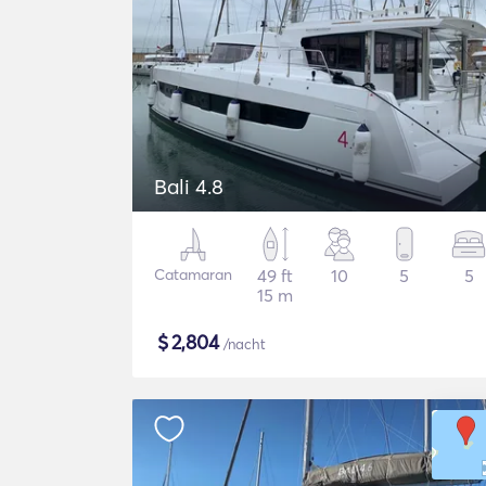
Bali 4.8
Catamaran
49 ft
10
5
5
15 m
$
2,804
/nacht