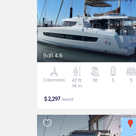
Bali 4.6
Catamaran
47 ft
10
5
5
14 m
$
2,297
/nacht