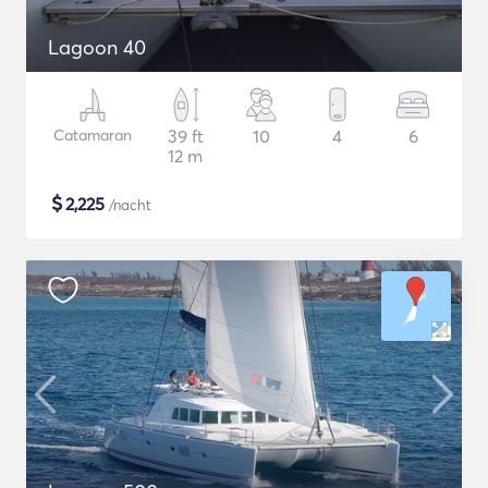
Lagoon 40
Catamaran
39 ft
10
4
6
12 m
$
2,225
/nacht