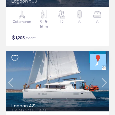
Lagoon 500
Catamaran
51 ft
12
6
8
16 m
$
1,205
/nacht
Lagoon 421