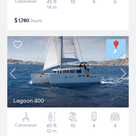
Catamaran
45 ft
10
4
6
14 m
$
1,780
/nacht
Lagoon 400
Catamaran
40 ft
10
4
4
12 m