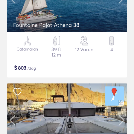
Fountaine Pajot Athena 38
Catamaran
39 ft
12 Varen
4
12 m
$
803
/dag