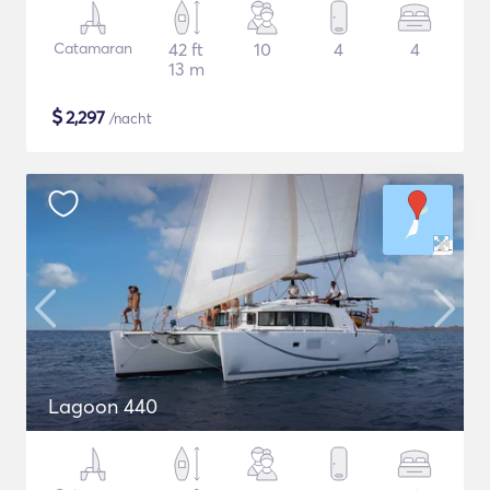
Catamaran
42 ft
10
4
4
13 m
$
2,297
/nacht
Lagoon 440