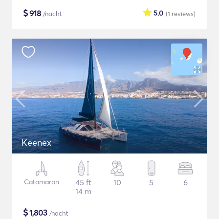
$
918
5.0
/nacht
(1
reviews
)
Keenex
Catamaran
45 ft
10
5
6
14 m
$
1,803
/nacht