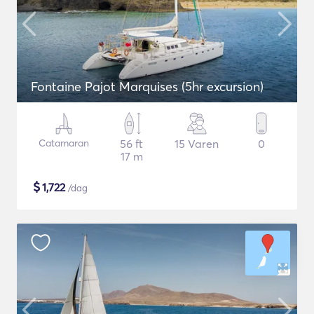
Fontaine Pajot Marquises (5hr excursion)
Catamaran
56 ft
15 Varen
0
17 m
$
1,722
/dag